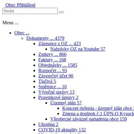
Obec
Přihlášení
Menu ...
Obec ...
Dokumenty ...
4379
Zápisnice z OZ ...
423
Nahrávky OZ na Youtube
57
Zmluvy ...
866
Faktury ...
168
Objednávky ...
1585
Rozpočet ...
93
Záverečný účet
90
Tlačivá
5
Směrnice ...
10
Výročné správy
13
Pozemkové úpravy
2
Územný plán
57
Koncept riešenia - územný plán obce
Zmena a doplnok č.1 ÚPN-O Kysuck
Všeobecné záväzné nariadenia obce
159
Ukrajina
2
COVID-19 aktuality
132