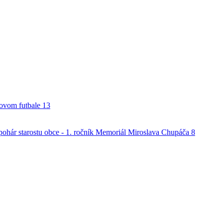
alovom futbale
13
o pohár starostu obce - 1. ročník Memoriál Miroslava Chupáča
8