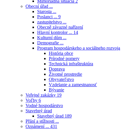
Mimoriadna situácia
2
Obecní úřad ...
Starosta ...
Poslanci ...
9
zastupitelstvo ...
Obecně závazné nařízení
Hlavní kontrolor ...
14
Kulturní dům ...
Demografie ...
Program hospodárskeho a sociálneho rozvoja
História obce
Prírodné pomery
Technická infraštruktúra
Doprava
Životné prostredie
Obyvateľstvo
Vzdelanie a zamestnanosť
Bývanie
Veřejné zakázky
19
Voľby
6
Vodné hospodárstvo
Stavebný úrad
Stavebný úrad
189
Přání a stížnosti ...
Oznámení ...
431