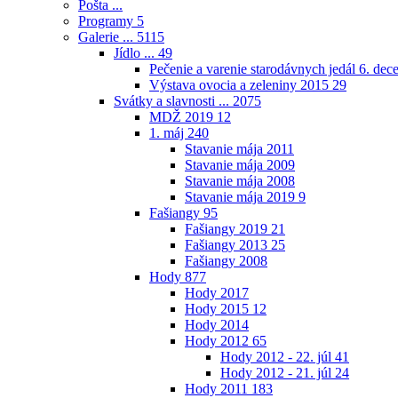
Pošta ...
Programy
5
Galerie ...
5115
Jídlo ...
49
Pečenie a varenie starodávnych jedál 6. de
Výstava ovocia a zeleniny 2015
29
Svátky a slavnosti ...
2075
MDŽ 2019
12
1. máj
240
Stavanie mája 2011
Stavanie mája 2009
Stavanie mája 2008
Stavanie mája 2019
9
Fašiangy
95
Fašiangy 2019
21
Fašiangy 2013
25
Fašiangy 2008
Hody
877
Hody 2017
Hody 2015
12
Hody 2014
Hody 2012
65
Hody 2012 - 22. júl
41
Hody 2012 - 21. júl
24
Hody 2011
183