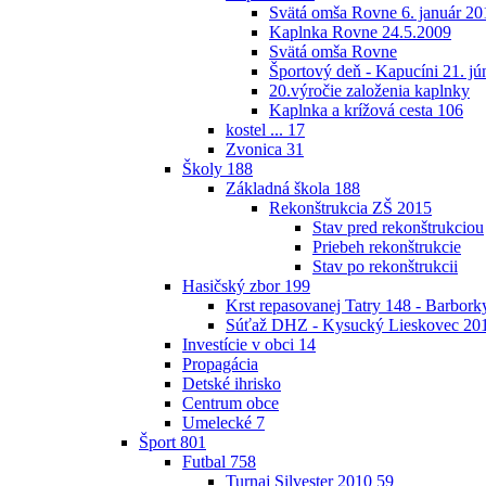
Svätá omša Rovne 6. január 20
Kaplnka Rovne 24.5.2009
Svätá omša Rovne
Športový deň - Kapucíni 21. jú
20.výročie založenia kaplnky
Kaplnka a krížová cesta
106
kostel ...
17
Zvonica
31
Školy
188
Základná škola
188
Rekonštrukcia ZŠ 2015
Stav pred rekonštrukciou
Priebeh rekonštrukcie
Stav po rekonštrukcii
Hasičský zbor
199
Krst repasovanej Tatry 148 - Barbor
Súťaž DHZ - Kysucký Lieskovec 20
Investície v obci
14
Propagácia
Detské ihrisko
Centrum obce
Umelecké
7
Šport
801
Futbal
758
Turnaj Silvester 2010
59