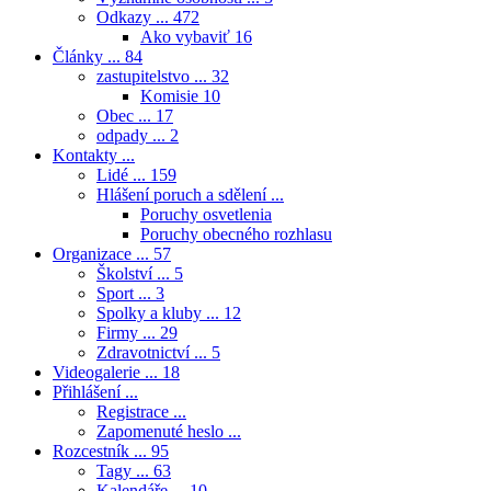
Odkazy ...
472
Ako vybaviť
16
Články ...
84
zastupitelstvo ...
32
Komisie
10
Obec ...
17
odpady ...
2
Kontakty ...
Lidé ...
159
Hlášení poruch a sdělení ...
Poruchy osvetlenia
Poruchy obecného rozhlasu
Organizace ...
57
Školství ...
5
Sport ...
3
Spolky a kluby ...
12
Firmy ...
29
Zdravotnictví ...
5
Videogalerie ...
18
Přihlášení ...
Registrace ...
Zapomenuté heslo ...
Rozcestník ...
95
Tagy ...
63
Kalendáře ...
10