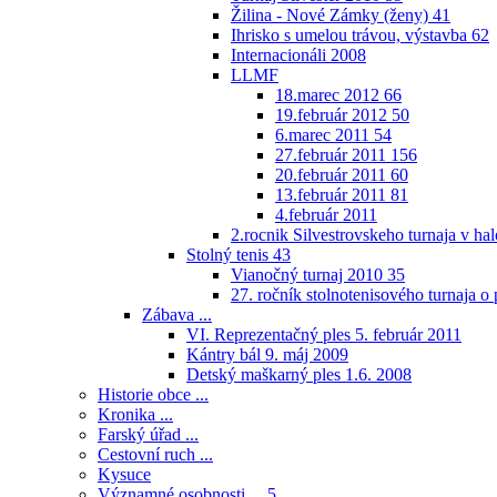
Žilina - Nové Zámky (ženy)
41
Ihrisko s umelou trávou, výstavba
62
Internacionáli 2008
LLMF
18.marec 2012
66
19.február 2012
50
6.marec 2011
54
27.február 2011
156
20.február 2011
60
13.február 2011
81
4.február 2011
2.rocnik Silvestrovskeho turnaja v h
Stolný tenis
43
Vianočný turnaj 2010
35
27. ročník stolnotenisového turnaja 
Zábava ...
VI. Reprezentačný ples 5. február 2011
Kántry bál 9. máj 2009
Detský maškarný ples 1.6. 2008
Historie obce ...
Kronika ...
Farský úřad ...
Cestovní ruch ...
Kysuce
Významné osobnosti ...
5