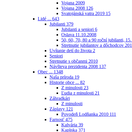
Vojana 2009
Vojana 2008
126
Svatojánská vatra 2019
15
Lidé ...
643
Jubilanti
379
Jubilanti a seniori
6
Oslava 11.10.2008
50, 60, 70, 80 a 90 roční jubilanti, 15
Stretnutie jubilantov a dôchodcov 20
Uvítanie detí do života
2
Seniori
Stretnutie s občanmi 2010
Návšteva prezidenta 2008
137
Obec ...
1348
Naša príroda
19
Historie obce ...
82
Z minulosti
23
Ľudia z minulosti
21
Záhradkári
Z minulosti
Záplavy
121
Povodeň Lodňanka 2010
111
Farnosť
475
Kalvária
39
Kaplnka
371