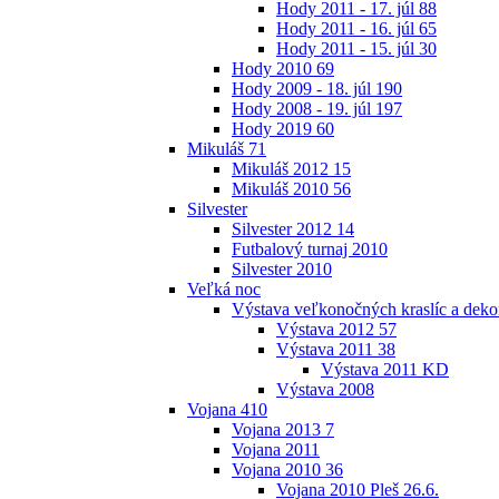
Hody 2011 - 17. júl
88
Hody 2011 - 16. júl
65
Hody 2011 - 15. júl
30
Hody 2010
69
Hody 2009 - 18. júl
190
Hody 2008 - 19. júl
197
Hody 2019
60
Mikuláš
71
Mikuláš 2012
15
Mikuláš 2010
56
Silvester
Silvester 2012
14
Futbalový turnaj 2010
Silvester 2010
Veľká noc
Výstava veľkonočných kraslíc a dekor
Výstava 2012
57
Výstava 2011
38
Výstava 2011 KD
Výstava 2008
Vojana
410
Vojana 2013
7
Vojana 2011
Vojana 2010
36
Vojana 2010 Pleš 26.6.