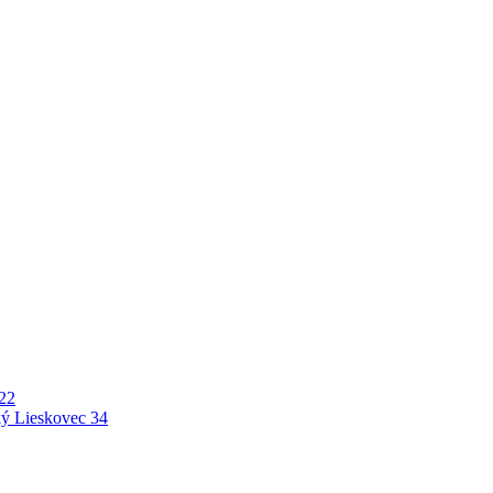
22
ý Lieskovec
34