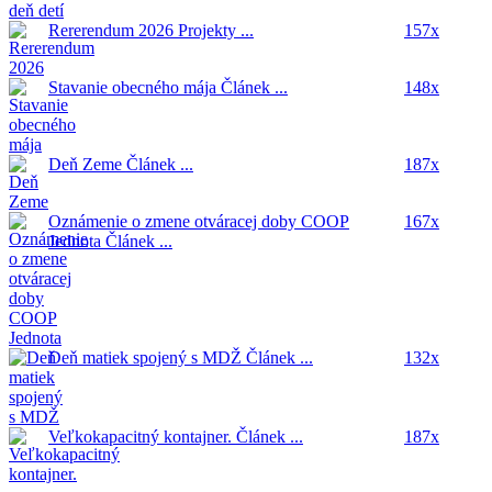
Rererendum 2026
Projekty ...
157x
Stavanie obecného mája
Článek ...
148x
Deň Zeme
Článek ...
187x
Oznámenie o zmene otváracej doby COOP
167x
Jednota
Článek ...
Deň matiek spojený s MDŽ
Článek ...
132x
Veľkokapacitný kontajner.
Článek ...
187x