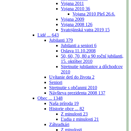
Vojana 2011
Vojana 2010
36
Vojana 2010 Pleš 26.6.
Vojana 2009
Vojana 2008
126
Svatojánská vatra 2019
15
Lidé ...
643
Jubilanti
379
Jubilanti a seniori
6
Oslava 11.10.2008
50, 60, 70, 80 a 90 roční jubilanti,
15. október 2010
Stretnutie jubilantov a dôchodcov
2010
Uvítanie detí do života
2
Seniori
Stretnutie s občanmi 2010
Návšteva prezidenta 2008
137
Obec ...
1348
Naša príroda
19
Historie obce ...
82
Z minulosti
23
Ľudia z minulosti
21
Záhradkári
Z minulosti