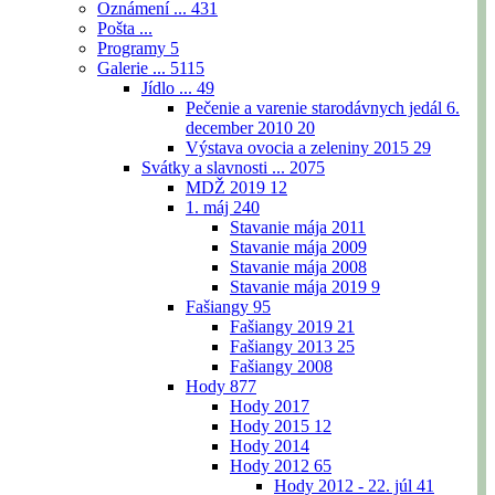
Oznámení ...
431
Pošta ...
Programy
5
Galerie ...
5115
Jídlo ...
49
Pečenie a varenie starodávnych jedál 6.
december 2010
20
Výstava ovocia a zeleniny 2015
29
Svátky a slavnosti ...
2075
MDŽ 2019
12
1. máj
240
Stavanie mája 2011
Stavanie mája 2009
Stavanie mája 2008
Stavanie mája 2019
9
Fašiangy
95
Fašiangy 2019
21
Fašiangy 2013
25
Fašiangy 2008
Hody
877
Hody 2017
Hody 2015
12
Hody 2014
Hody 2012
65
Hody 2012 - 22. júl
41