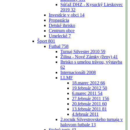
Súťaž DHZ - Kysucký Lieskovec
2019
32
Investície v obci
14
Propagácia
Detské ihrisko
Centrum obce
Umelecké
7
Šport
801
Futbal
758
Turnaj Silvester 2010
59
Žilina - Nové Zámky (ženy)
41
Ihrisko s umelou trávou, výstavba
62
Internacionáli 2008
LLMF
18.marec 2012
66
19.február 2012
50
6.marec 2011
54
27.február 2011
156
20.február 2011
60
13.február 2011
81
4.február 2011
2.rocnik Silvestrovskeho turnaja v
halovom futbale
13
Stolný tenis
43