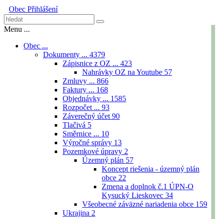
Obec
Přihlášení
Menu ...
Obec ...
Dokumenty ...
4379
Zápisnice z OZ ...
423
Nahrávky OZ na Youtube
57
Zmluvy ...
866
Faktury ...
168
Objednávky ...
1585
Rozpočet ...
93
Záverečný účet
90
Tlačivá
5
Směrnice ...
10
Výročné správy
13
Pozemkové úpravy
2
Územný plán
57
Koncept riešenia - územný plán
obce
22
Zmena a doplnok č.1 ÚPN-O
Kysucký Lieskovec
34
Všeobecné záväzné nariadenia obce
159
Ukrajina
2