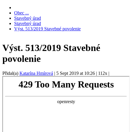
Obec ...
Stavebný úrad
Stavebný úrad
Výst. 513/2019 Stavebné povolenie
Výst. 513/2019 Stavebné
povolenie
Přidal(a)
Katarína Hmírová
|
5 Sept 2019 at 10:26
|
112x
|