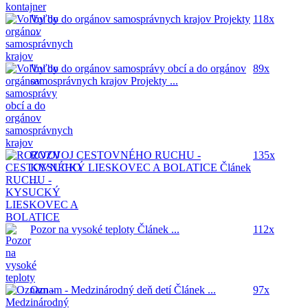
Voľby do orgánov samosprávnych krajov
Projekty
118x
...
Voľby do orgánov samosprávy obcí a do orgánov
89x
samosprávnych krajov
Projekty ...
ROZVOJ CESTOVNÉHO RUCHU -
135x
KYSUCKÝ LIESKOVEC A BOLATICE
Článek
...
Pozor na vysoké teploty
Článek ...
112x
Oznam - Medzinárodný deň detí
Článek ...
97x