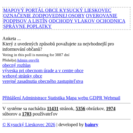
MAPOVÝ PORTÁL OBCE KYSUCKÝ LIESKOVEC
OZNAČENIE ZODPOVEDNEJ OSOBY
OVEROVANIE
PODPISOV A LISTÍN
ODCHODY VLAKOV OCHODNICA
SPRÁVNE POPLATKY
Anketa ...
Který z uvedených způsobů považujete za nejvhodnejší pro
informování občanů?
Voting in this poll is running for 3887 dní
Přidal(a)
Admin
otevřít
obecný rozhlas
výveska pri obecnom úrade a v centre obce
webové stránky obce
verejné zasadnutia obecného zastupiteľstva
Přihlášení
Administrace
Statistika
Mapa webu
GDPR
Webmail
V systéme sa nachádza
11431
stránok,
5356
obrázkov,
1974
súborov a
1703
používateľov
© Kysucký Lieskovec 2026
| developed by
bainry