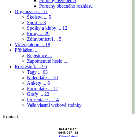
Poruchy osvetlenia
Poruchy obecného rozhlasu
Organizace ...
57
Školství ...
5
Sport ...
3
Spolky a kluby ...
12
Firmy ...
29
Zdravotnictví ...
5
Videogalerie ...
18
Přihlášení ...
Registrace ...
Zapomenuté heslo ...
Rozcestník ...
95
Tagy ...
63
Kalendáře ...
10
Ankety ...
6
Formuláře ...
12
Grafy ...
22
Prezentace ...
14
Vaše vlastní webové stránky
Kontakt ...
041/4231121
0948 717 101
Obecný úrad