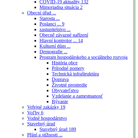
COVID-19 aktuality
132
Mimoriadna situácia
2
Obecní úřad ...
Starosta ...
Poslanci ...
9
zastupitelstvo ...
Obecně závazné nařízení
Hlavní kontrolor ...
14
Kulturní dům ...
Demografie ...
Program hospodárskeho a sociálneho rozvoja
História obce
Prírodné pomery
Technická infraštruktúra
Doprava
Životné prostredie
Obyvateľstvo
Vzdelanie a zamestnanosť
Bývanie
Veřejné zakázky
19
Voľby
6
Vodné hospodárstvo
Stavebný úrad
Stavebný úrad
189
Přání a stížnosti ...