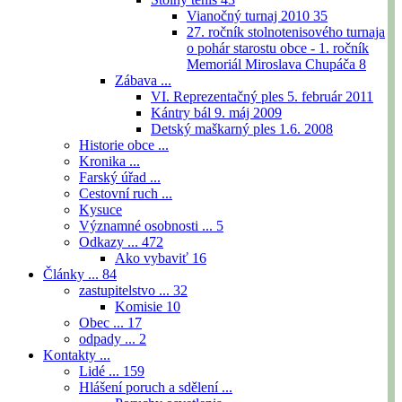
Vianočný turnaj 2010
35
27. ročník stolnotenisového turnaja
o pohár starostu obce - 1. ročník
Memoriál Miroslava Chupáča
8
Zábava ...
VI. Reprezentačný ples 5. február 2011
Kántry bál 9. máj 2009
Detský maškarný ples 1.6. 2008
Historie obce ...
Kronika ...
Farský úřad ...
Cestovní ruch ...
Kysuce
Významné osobnosti ...
5
Odkazy ...
472
Ako vybaviť
16
Články ...
84
zastupitelstvo ...
32
Komisie
10
Obec ...
17
odpady ...
2
Kontakty ...
Lidé ...
159
Hlášení poruch a sdělení ...