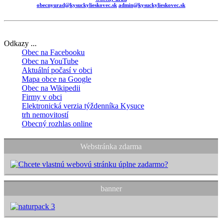
obecnyurad@kysuckylieskovec.sk
admin@kysuckylieskovec.sk
Odkazy ...
Obec na Facebooku
Obec na YouTube
Aktuální počasí v obci
Mapa obce na Google
Obec na Wikipedii
Firmy v obci
Elektronická verzia týždenníka Kysuce
trh nemovitostí
Obecný rozhlas online
Webstránka zdarma
banner