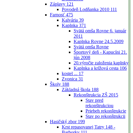
Záplavy
121
Povodeň Lodňanka 2010
111
Farnosť
475
Kalvária
39
Kaplnka
371
Svätá omša Rovne 6. január
2011
Kaplnka Rovne 24.5.2009
Svätá omša Rovne
Športový deň - Kapucíni 21.
jún 2008
20.výročie založenia kaplnky
Kaplnka a krížová cesta
106
kostel ...
17
Zvonica
31
Školy
188
Základná škola
188
Rekonštrukcia ZŠ 2015
Stav pred
rekonštrukciou
Priebeh rekonštrukcie
Stav po rekonštrukcii
Hasičský zbor
199
Krst repasovanej Tatry 148 -
Barborky
111