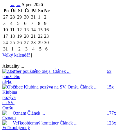
←
→
Srpen 2026
Po
Út
St
Čt
Pá
So
Ne
27
28
29
30
31
1
2
3
4
5
6
7
8
9
10
11
12
13
14
15
16
17
18
19
20
21
22
23
24
25
26
27
28
29
30
31
1
2
3
4
5
6
Velký kalendář
|
Aktuality ...
Zber použitého oleja.
Článek ...
6x
Obec Klubina pozýva na SV. Omšu
Článek ...
15x
Oznam
Článek ...
177x
Veľkoobjemný kontajner
Článek ...
123x