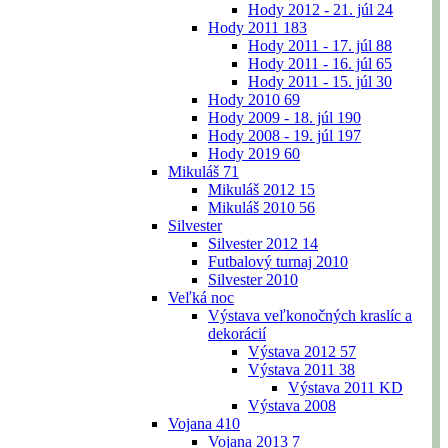
Hody 2012 - 21. júl
24
Hody 2011
183
Hody 2011 - 17. júl
88
Hody 2011 - 16. júl
65
Hody 2011 - 15. júl
30
Hody 2010
69
Hody 2009 - 18. júl
190
Hody 2008 - 19. júl
197
Hody 2019
60
Mikuláš
71
Mikuláš 2012
15
Mikuláš 2010
56
Silvester
Silvester 2012
14
Futbalový turnaj 2010
Silvester 2010
Veľká noc
Výstava veľkonočných kraslíc a
dekorácií
Výstava 2012
57
Výstava 2011
38
Výstava 2011 KD
Výstava 2008
Vojana
410
Vojana 2013
7