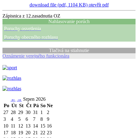
download file (pdf, 1104 KB)
otevřít pdf
Zápisnica z 12.zasadnutia OZ
Nahlasovanie porúch
Poruchy osvetlenia
Poruchy obecného rozhlasu
Tlačivá na stiahnutie
Oznámenie verejného funkcionára
←
→
Srpen 2026
Po
Út
St
Čt
Pá
So
Ne
27
28
29
30
31
1
2
3
4
5
6
7
8
9
10
11
12
13
14
15
16
17
18
19
20
21
22
23