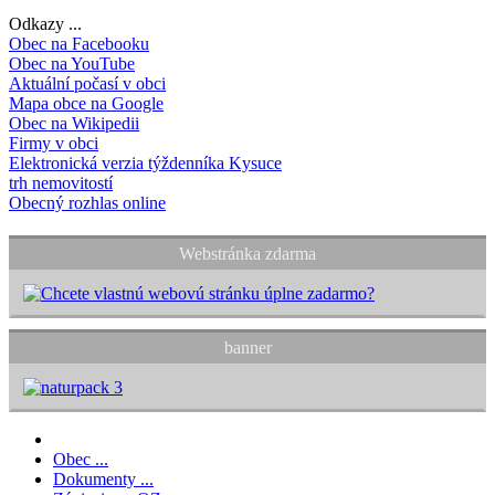
Odkazy ...
Obec na Facebooku
Obec na YouTube
Aktuální počasí v obci
Mapa obce na Google
Obec na Wikipedii
Firmy v obci
Elektronická verzia týždenníka Kysuce
trh nemovitostí
Obecný rozhlas online
Webstránka zdarma
banner
Obec ...
Dokumenty ...