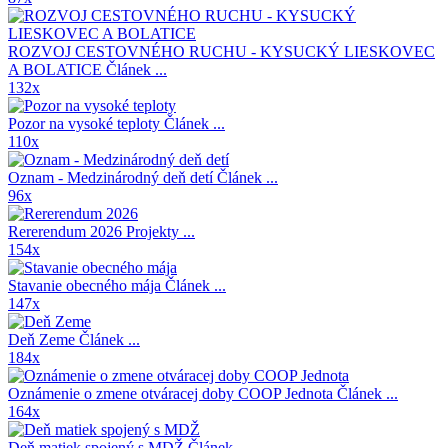
ROZVOJ CESTOVNÉHO RUCHU - KYSUCKÝ LIESKOVEC
A BOLATICE
Článek ...
132x
Pozor na vysoké teploty
Článek ...
110x
Oznam - Medzinárodný deň detí
Článek ...
96x
Rererendum 2026
Projekty ...
154x
Stavanie obecného mája
Článek ...
147x
Deň Zeme
Článek ...
184x
Oznámenie o zmene otváracej doby COOP Jednota
Článek ...
164x
Deň matiek spojený s MDŽ
Článek ...