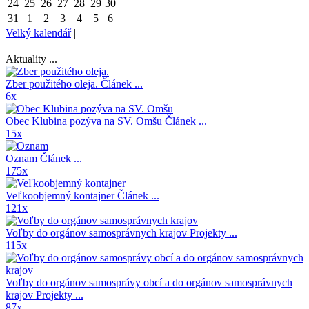
24
25
26
27
28
29
30
31
1
2
3
4
5
6
Velký kalendář
|
Aktuality ...
Zber použitého oleja.
Článek ...
6x
Obec Klubina pozýva na SV. Omšu
Článek ...
15x
Oznam
Článek ...
175x
Veľkoobjemný kontajner
Článek ...
121x
Voľby do orgánov samosprávnych krajov
Projekty ...
115x
Voľby do orgánov samosprávy obcí a do orgánov samosprávnych
krajov
Projekty ...
87x