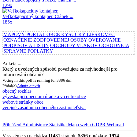
129x
Veľkokapacitný kontajner.
Článek ...
185x
MAPOVÝ PORTÁL OBCE KYSUCKÝ LIESKOVEC
OZNAČENIE ZODPOVEDNEJ OSOBY
OVEROVANIE
PODPISOV A LISTÍN
ODCHODY VLAKOV OCHODNICA
SPRÁVNE POPLATKY
Anketa ...
Který z uvedených způsobů považujete za nejvhodnejší pro
informování občanů?
Voting in this poll is running for 3886 dní
Přidal(a)
Admin
otevřít
obecný rozhlas
výveska pri obecnom úrade a v centre obce
webové stránky obce
verejné zasadnutia obecného zastupiteľstva
Přihlášení
Administrace
Statistika
Mapa webu
GDPR
Webmail
V systéme sa nachádza
11431
stránok,
5356
obrázkov,
1974