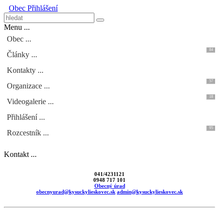
Obec
Přihlášení
Menu ...
Obec ...
84
Články ...
Kontakty ...
57
Organizace ...
18
Videogalerie ...
Přihlášení ...
95
Rozcestník ...
Kontakt ...
041/4231121
0948 717 101
Obecný úrad
obecnyurad@kysuckylieskovec.sk
admin@kysuckylieskovec.sk