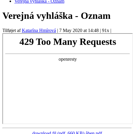
Verejná vyhláška - Oznam
Verejná vyhláška - Oznam
Tilføjet af
Katarína Hmírová
|
7 May 2020 at 14:48
|
91x
|
download fil (pdf, 660 KB)
åben pdf