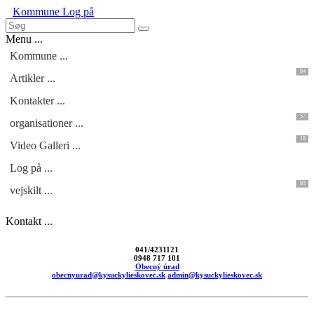
Kommune
Log på
Menu ...
Kommune ...
84
Artikler ...
Kontakter ...
57
organisationer ...
18
Video Galleri ...
Log på ...
95
vejskilt ...
Kontakt ...
041/4231121
0948 717 101
Obecný úrad
obecnyurad@kysuckylieskovec.sk
admin@kysuckylieskovec.sk