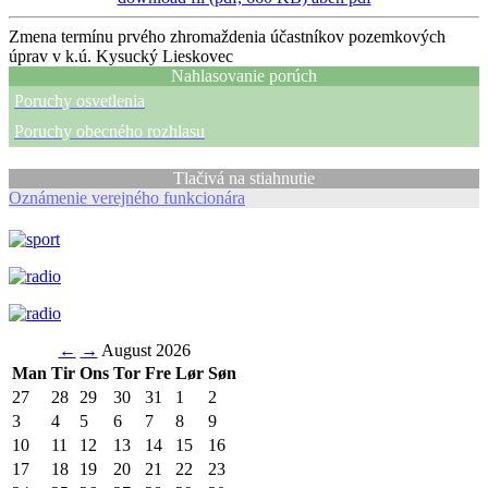
Zmena termínu prvého zhromaždenia účastníkov pozemkových
úprav v k.ú. Kysucký Lieskovec
Nahlasovanie porúch
Poruchy osvetlenia
Poruchy obecného rozhlasu
Tlačivá na stiahnutie
Oznámenie verejného funkcionára
←
→
August 2026
Man
Tir
Ons
Tor
Fre
Lør
Søn
27
28
29
30
31
1
2
3
4
5
6
7
8
9
10
11
12
13
14
15
16
17
18
19
20
21
22
23