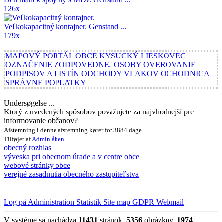
126x
Veľkokapacitný kontajner.
Genstand ...
179x
MAPOVÝ PORTÁL OBCE KYSUCKÝ LIESKOVEC
OZNAČENIE ZODPOVEDNEJ OSOBY
OVEROVANIE
PODPISOV A LISTÍN
ODCHODY VLAKOV OCHODNICA
SPRÁVNE POPLATKY
Undersøgelse ...
Ktorý z uvedených spôsobov považujete za najvhodnejší pre
informovanie občanov?
Afstemning i denne afstemning kører for 3884 dage
Tilføjet af
Admin
åben
obecný rozhlas
výveska pri obecnom úrade a v centre obce
webové stránky obce
verejné zasadnutia obecného zastupiteľstva
Log på
Administration
Statistik
Site map
GDPR
Webmail
V systéme sa nachádza
11431
stránok,
5356
obrázkov,
1974