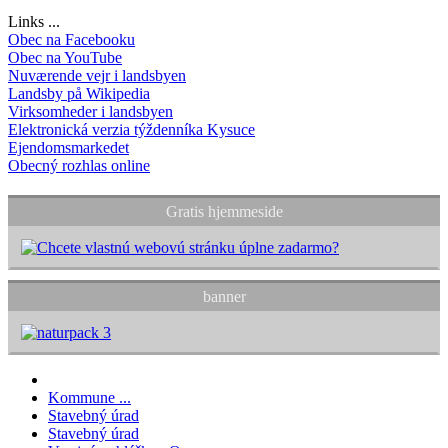
Links ...
Obec na Facebooku
Obec na YouTube
Nuværende vejr i landsbyen
Landsby på Wikipedia
Virksomheder i landsbyen
Elektronická verzia týždenníka Kysuce
Ejendomsmarkedet
Obecný rozhlas online
Gratis hjemmeside
banner
Kommune ...
Stavebný úrad
Stavebný úrad