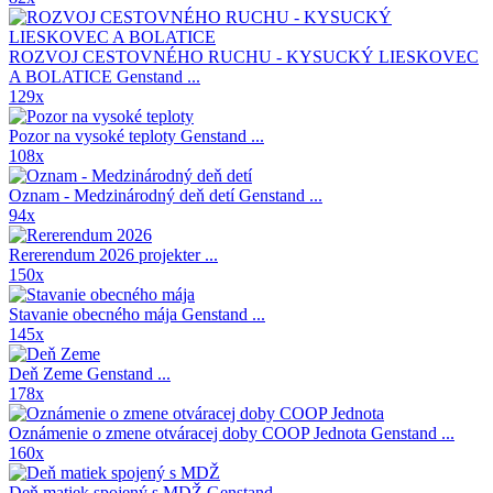
ROZVOJ CESTOVNÉHO RUCHU - KYSUCKÝ LIESKOVEC
A BOLATICE
Genstand ...
129x
Pozor na vysoké teploty
Genstand ...
108x
Oznam - Medzinárodný deň detí
Genstand ...
94x
Rererendum 2026
projekter ...
150x
Stavanie obecného mája
Genstand ...
145x
Deň Zeme
Genstand ...
178x
Oznámenie o zmene otváracej doby COOP Jednota
Genstand ...
160x
Deň matiek spojený s MDŽ
Genstand ...