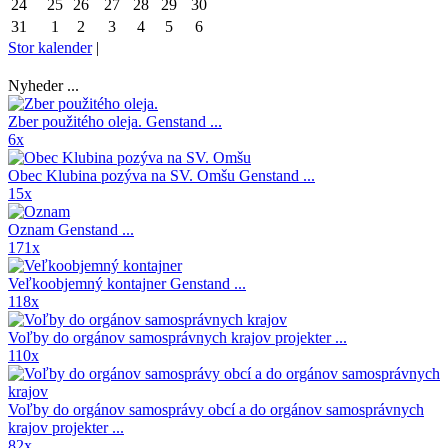
24
25
26
27
28
29
30
31
1
2
3
4
5
6
Stor kalender
|
Nyheder ...
Zber použitého oleja.
Genstand ...
6x
Obec Klubina pozýva na SV. Omšu
Genstand ...
15x
Oznam
Genstand ...
171x
Veľkoobjemný kontajner
Genstand ...
118x
Voľby do orgánov samosprávnych krajov
projekter ...
110x
Voľby do orgánov samosprávy obcí a do orgánov samosprávnych
krajov
projekter ...
82x