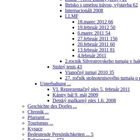
Ihrisko s umelou trávou, výstavba
62
Internacionáli 2008
LLMF
18.marec 2012
66
19.február 2012
50
6.marec 2011
54
27.február 2011
156
20.február 2011
60
13.február 2011
81
4.február 2011
2.rocnik Silvestrovskeho turnaja v h
Stolný tenis
43
Vianočný turnaj 2010
35
27. ročník stolnotenisového turnaja 
Unterhaltung ...
VI. Reprezentačný ples 5. február 2011
Kántry bál 9. máj 2009
Detský maškarný ples 1.6. 2008
Geschichte des Dorfes ...
Chronik ...
Pfarramt ...
Tourismus ...
Kysuce
Bedeutende Persönlichkeiten ...
5
Referenzen ...
472