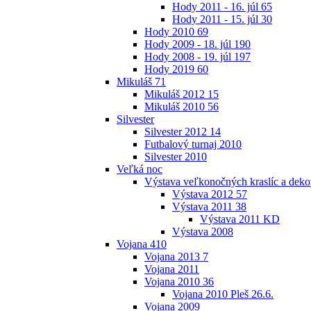
Hody 2011 - 16. júl
65
Hody 2011 - 15. júl
30
Hody 2010
69
Hody 2009 - 18. júl
190
Hody 2008 - 19. júl
197
Hody 2019
60
Mikuláš
71
Mikuláš 2012
15
Mikuláš 2010
56
Silvester
Silvester 2012
14
Futbalový turnaj 2010
Silvester 2010
Veľká noc
Výstava veľkonočných kraslíc a dekor
Výstava 2012
57
Výstava 2011
38
Výstava 2011 KD
Výstava 2008
Vojana
410
Vojana 2013
7
Vojana 2011
Vojana 2010
36
Vojana 2010 Pleš 26.6.
Vojana 2009