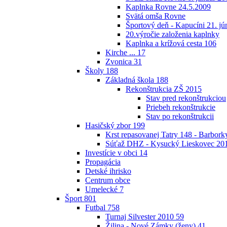
Kaplnka Rovne 24.5.2009
Svätá omša Rovne
Športový deň - Kapucíni 21. jú
20.výročie založenia kaplnky
Kaplnka a krížová cesta
106
Kirche ...
17
Zvonica
31
Školy
188
Základná škola
188
Rekonštrukcia ZŠ 2015
Stav pred rekonštrukciou
Priebeh rekonštrukcie
Stav po rekonštrukcii
Hasičský zbor
199
Krst repasovanej Tatry 148 - Barbor
Súťaž DHZ - Kysucký Lieskovec 20
Investície v obci
14
Propagácia
Detské ihrisko
Centrum obce
Umelecké
7
Šport
801
Futbal
758
Turnaj Silvester 2010
59
Žilina - Nové Zámky (ženy)
41