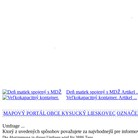
Deň matiek spojený s MDŽ
Artikel .
Veľkokapacitný kontajner.
Artikel ...
MAPOVÝ PORTÁL OBCE KYSUCKÝ LIESKOVEC
OZNAČE
Umfrage ...
Ktorý z uvedených spôsobov považujete za najvhodnejší pre inform
Die Abstimmung in dieser Umfrage wird für 3886 Tage