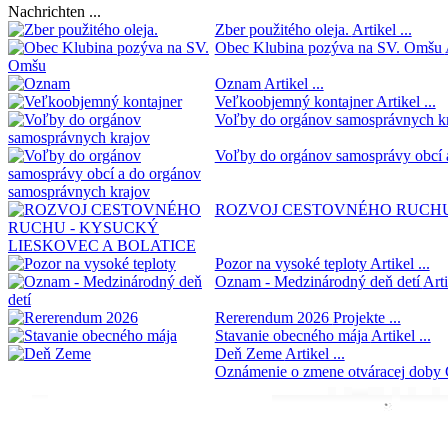
Nachrichten ...
Zber použitého oleja.
Artikel ...
Obec Klubina pozýva na SV. Omšu
Oznam
Artikel ...
Veľkoobjemný kontajner
Artikel ...
Voľby do orgánov samosprávnych k
Voľby do orgánov samosprávy obcí 
ROZVOJ CESTOVNÉHO RUCHU
Pozor na vysoké teploty
Artikel ...
Oznam - Medzinárodný deň detí
Arti
Rererendum 2026
Projekte ...
Stavanie obecného mája
Artikel ...
Deň Zeme
Artikel ...
Oznámenie o zmene otváracej doby