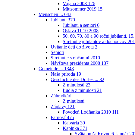
Vojana 2008
126
Mittsommer 2019
15
Menschen ...
643
Jubilanti
379
Jubilanti a seniori
6
Oslava 11.10.2008
50, 60, 70, 80 a 90 roční jubilanti, 15
Stretnutie jubilantov a dôchodcov 20
Uvítanie detí do života
2
Seniori
Stretnutie s občanmi 2010
Návšteva prezidenta 2008
137
Gemeinde ...
1348
Naša príroda
19
Geschichte des Dorfes ...
82
Z minulosti
23
Ľudia z minulosti
21
Záhradkári
Z minulosti
Záplavy
121
Povodeň Lodňanka 2010
111
Farnosť
475
Kalvária
39
Kaplnka
371
Svätá omša Rovne 6. január 20