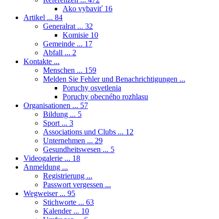
Ako vybaviť
16
Artikel ...
84
Generalrat ...
32
Komisie
10
Gemeinde ...
17
Abfall ...
2
Kontakte ...
Menschen ...
159
Melden Sie Fehler und Benachrichtigungen ...
Poruchy osvetlenia
Poruchy obecného rozhlasu
Organisationen ...
57
Bildung ...
5
Sport ...
3
Associations und Clubs ...
12
Unternehmen ...
29
Gesundheitswesen ...
5
Videogalerie ...
18
Anmeldung ...
Registrierung ...
Passwort vergessen ...
Wegweiser ...
95
Stichworte ...
63
Kalender ...
10