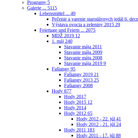
Programy
5
Galerie ...
5115
Lebensmittel ...
49
Pečenie a varenie starodávnych jedál 6. de
Výstava ovocia a zeleniny 2015
29
Feiertage und Feiern ...
2075
MDŽ 2019
12
1. máj
240
Stavanie mája 2011
Stavanie mája 2009
Stavanie mája 2008
Stavanie mája 2019
9
Fašiangy
95
Fašiangy 2019
21
Fašiangy 2013
25
Fašiangy 2008
Hody
877
Hody 2017
Hody 2015
12
Hody 2014
Hody 2012
65
Hody 2012 - 22. júl
41
Hody 2012 - 21. júl
24
Hody 2011
183
Hody 2011 - 17. júl
88