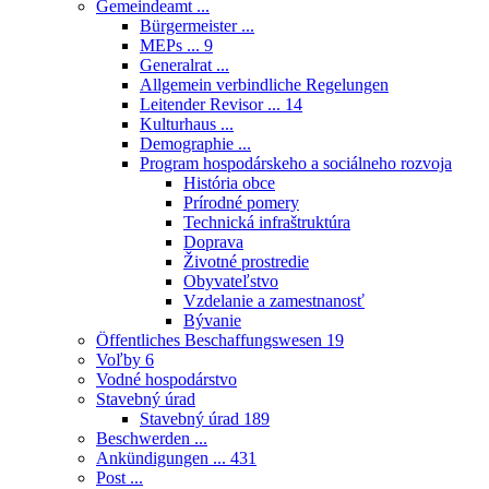
Gemeindeamt ...
Bürgermeister ...
MEPs ...
9
Generalrat ...
Allgemein verbindliche Regelungen
Leitender Revisor ...
14
Kulturhaus ...
Demographie ...
Program hospodárskeho a sociálneho rozvoja
História obce
Prírodné pomery
Technická infraštruktúra
Doprava
Životné prostredie
Obyvateľstvo
Vzdelanie a zamestnanosť
Bývanie
Öffentliches Beschaffungswesen
19
Voľby
6
Vodné hospodárstvo
Stavebný úrad
Stavebný úrad
189
Beschwerden ...
Ankündigungen ...
431
Post ...