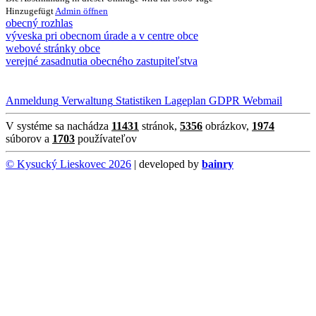
Hinzugefügt
Admin
öffnen
obecný rozhlas
výveska pri obecnom úrade a v centre obce
webové stránky obce
verejné zasadnutia obecného zastupiteľstva
Anmeldung
Verwaltung
Statistiken
Lageplan
GDPR
Webmail
V systéme sa nachádza
11431
stránok,
5356
obrázkov,
1974
súborov a
1703
používateľov
© Kysucký Lieskovec 2026
| developed by
bainry