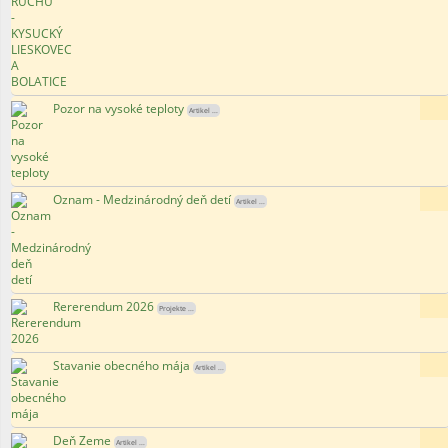
Pozor na vysoké teploty
108
Artikel ...
Oznam - Medzinárodný deň detí
94
Artikel ...
Rererendum 2026
150
Projekte ...
Stavanie obecného mája
145
Artikel ...
Deň Zeme
178
Artikel ...