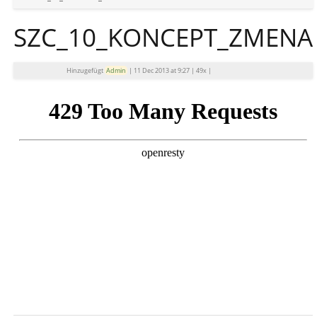
SZC_10_KONCEPT_ZMENA
Hinzugefügt
Admin
|
11 Dec 2013 at 9:27
|
49x
|