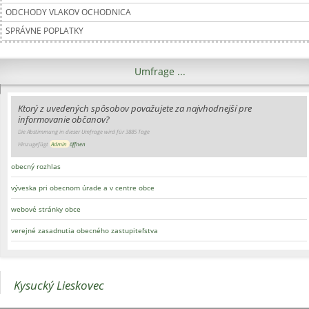
ODCHODY VLAKOV OCHODNICA
SPRÁVNE POPLATKY
Umfrage ...
Ktorý z uvedených spôsobov považujete za najvhodnejší pre
informovanie občanov?
Die Abstimmung in dieser Umfrage wird für 3885 Tage
Hinzugefügt
Admin
öffnen
obecný rozhlas
výveska pri obecnom úrade a v centre obce
webové stránky obce
verejné zasadnutia obecného zastupiteľstva
Kysucký Lieskovec