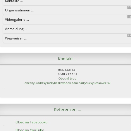
Kontakte ...
5
Organisationen ...
1
Videogalerie ...
Anmeldung ...
9
Wegweiser ...
Kontakt ...
041/4231121
0948 717 101
Obecný úrad
obecnyurad@kysuckylieskovec.sk
admin@kysuckylieskovec.sk
Referenzen ...
Obec na Facebooku
Obec na YouTube