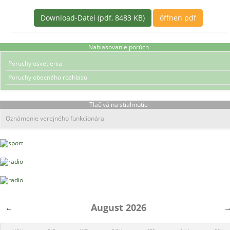
Download-Datei (pdf, 8483 KB)
öffnen pdf
Nahlasovanie porúch
Poruchy osvetlenia
Poruchy obecného rozhlasu
Tlačivá na stiahnutie
Oznámenie verejného funkcionára
August 2026
←