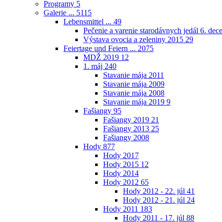
Programy
5
Galerie ...
5115
Lebensmittel ...
49
Pečenie a varenie starodávnych jedál 6. de
Výstava ovocia a zeleniny 2015
29
Feiertage und Feiern ...
2075
MDŽ 2019
12
1. máj
240
Stavanie mája 2011
Stavanie mája 2009
Stavanie mája 2008
Stavanie mája 2019
9
Fašiangy
95
Fašiangy 2019
21
Fašiangy 2013
25
Fašiangy 2008
Hody
877
Hody 2017
Hody 2015
12
Hody 2014
Hody 2012
65
Hody 2012 - 22. júl
41
Hody 2012 - 21. júl
24
Hody 2011
183
Hody 2011 - 17. júl
88