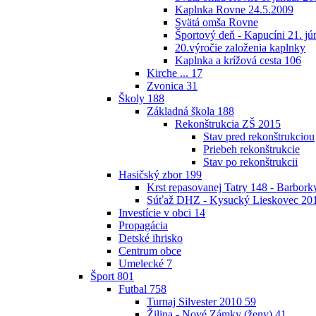
Kaplnka Rovne 24.5.2009
Svätá omša Rovne
Športový deň - Kapucíni 21. jú
20.výročie založenia kaplnky
Kaplnka a krížová cesta
106
Kirche ...
17
Zvonica
31
Školy
188
Základná škola
188
Rekonštrukcia ZŠ 2015
Stav pred rekonštrukciou
Priebeh rekonštrukcie
Stav po rekonštrukcii
Hasičský zbor
199
Krst repasovanej Tatry 148 - Barbor
Súťaž DHZ - Kysucký Lieskovec 20
Investície v obci
14
Propagácia
Detské ihrisko
Centrum obce
Umelecké
7
Šport
801
Futbal
758
Turnaj Silvester 2010
59
Žilina - Nové Zámky (ženy)
41