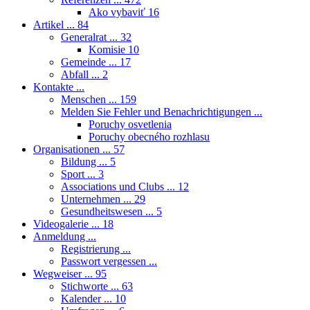
Ako vybaviť
16
Artikel ...
84
Generalrat ...
32
Komisie
10
Gemeinde ...
17
Abfall ...
2
Kontakte ...
Menschen ...
159
Melden Sie Fehler und Benachrichtigungen ...
Poruchy osvetlenia
Poruchy obecného rozhlasu
Organisationen ...
57
Bildung ...
5
Sport ...
3
Associations und Clubs ...
12
Unternehmen ...
29
Gesundheitswesen ...
5
Videogalerie ...
18
Anmeldung ...
Registrierung ...
Passwort vergessen ...
Wegweiser ...
95
Stichworte ...
63
Kalender ...
10