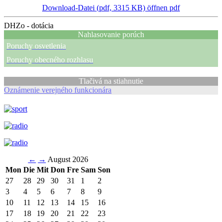
Download-Datei (pdf, 3315 KB)
öffnen pdf
DHZo - dotácia
Nahlasovanie porúch
Poruchy osvetlenia
Poruchy obecného rozhlasu
Tlačivá na stiahnutie
Oznámenie verejného funkcionára
←
→
August 2026
Mon
Die
Mit
Don
Fre
Sam
Son
27
28
29
30
31
1
2
3
4
5
6
7
8
9
10
11
12
13
14
15
16
17
18
19
20
21
22
23