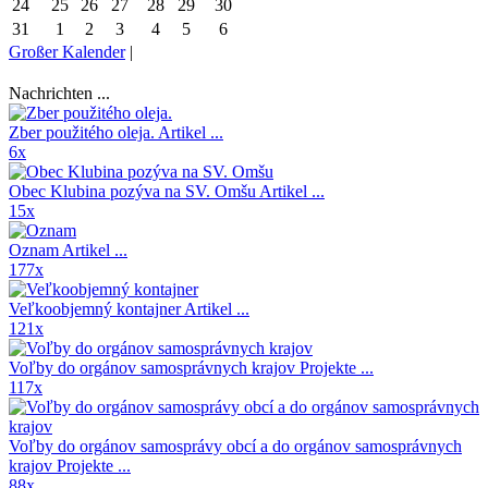
24
25
26
27
28
29
30
31
1
2
3
4
5
6
Großer Kalender
|
Nachrichten ...
Zber použitého oleja.
Artikel ...
6x
Obec Klubina pozýva na SV. Omšu
Artikel ...
15x
Oznam
Artikel ...
177x
Veľkoobjemný kontajner
Artikel ...
121x
Voľby do orgánov samosprávnych krajov
Projekte ...
117x
Voľby do orgánov samosprávy obcí a do orgánov samosprávnych
krajov
Projekte ...
88x