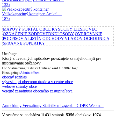
132x
Veľkokapacitný kontajner.
Artikel ...
187x
MAPOVÝ PORTÁL OBCE KYSUCKÝ LIESKOVEC
OZNAČENIE ZODPOVEDNEJ OSOBY
OVEROVANIE
PODPISOV A LISTÍN
ODCHODY VLAKOV OCHODNICA
SPRÁVNE POPLATKY
Umfrage ...
Ktorý z uvedených spôsobov považujete za najvhodnejší pre
informovanie občanov?
Die Abstimmung in dieser Umfrage wird für 3887 Tage
Hinzugefügt
Admin
öffnen
obecný rozhlas
výveska pri obecnom úrade a v centre obce
webové stránky obce
verejné zasadnutia obecného zastupiteľstva
Anmeldung
Verwaltung
Statistiken
Lageplan
GDPR
Webmail
V systéme sa nachádza
11431
stránok,
5356
obrázkov,
1974