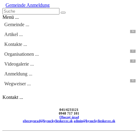
Gemeinde
Anmeldung
Menü ...
Gemeinde ...
84
Artikel ...
Kontakte ...
57
Organisationen ...
18
Videogalerie ...
Anmeldung ...
95
Wegweiser ...
Kontakt ...
041/4231121
0948 717 101
Obecný úrad
obecnyurad@kysuckylieskovec.sk
admin@kysuckylieskovec.sk