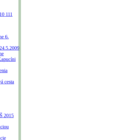
010
111
e 6.
24.5.2009
ne
Kapucíni
enia
á cesta
ZŠ 2015
kciou
cie