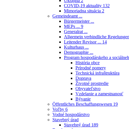
Ukrajina
2
COVID-19 aktuality
132
Mimoriadna situácia
2
Gemeindeamt ...
Bürgermeister ...
MEPs ...
9
Generalrat ...
Allgemein verbindliche Regelunge
Leitender Revisor ...
14
Kulturhaus ...
Demographie ...
Program hospodárskeho a sociálneh
História obce
Prírodné pomery
Technická infraštruktúra
Doprava
Životné prostredie
Obyvateľstvo
Vzdelanie a zamestnanosť
Bývanie
Öffentliches Beschaffungswesen
19
Voľby
6
Vodné hospodárstvo
Stavebný úrad
Stavebný úrad
189