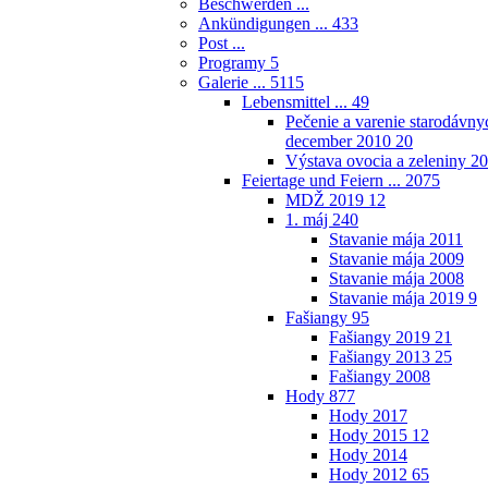
Beschwerden ...
Ankündigungen ...
433
Post ...
Programy
5
Galerie ...
5115
Lebensmittel ...
49
Pečenie a varenie starodávnyc
december 2010
20
Výstava ovocia a zeleniny 2
Feiertage und Feiern ...
2075
MDŽ 2019
12
1. máj
240
Stavanie mája 2011
Stavanie mája 2009
Stavanie mája 2008
Stavanie mája 2019
9
Fašiangy
95
Fašiangy 2019
21
Fašiangy 2013
25
Fašiangy 2008
Hody
877
Hody 2017
Hody 2015
12
Hody 2014
Hody 2012
65