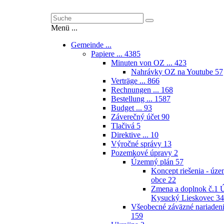
Menü ...
Gemeinde ...
Papiere ...
4385
Minuten von OZ ...
423
Nahrávky OZ na Youtube
57
Verträge ...
866
Rechnungen ...
168
Bestellung ...
1587
Budget ...
93
Záverečný účet
90
Tlačivá
5
Direktive ...
10
Výročné správy
13
Pozemkové úpravy
2
Územný plán
57
Koncept riešenia - úz
obce
22
Zmena a doplnok č.1
Kysucký Lieskovec
34
Všeobecné záväzné nariaden
159