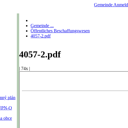
Gemeinde
Anmeld
Gemeinde ...
Öffentliches Beschaffungswesen
4057-2.pdf
4057-2.pdf
|
74x
|
emný plán
 ÚPN-O
ia obce