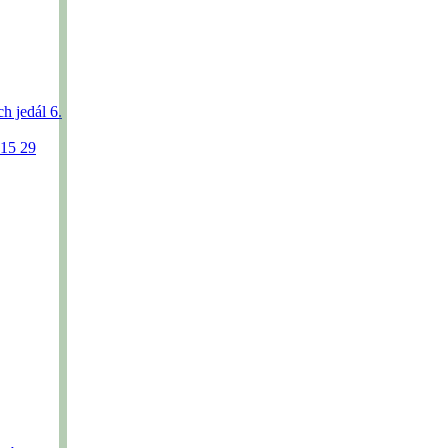
h jedál 6.
015
29