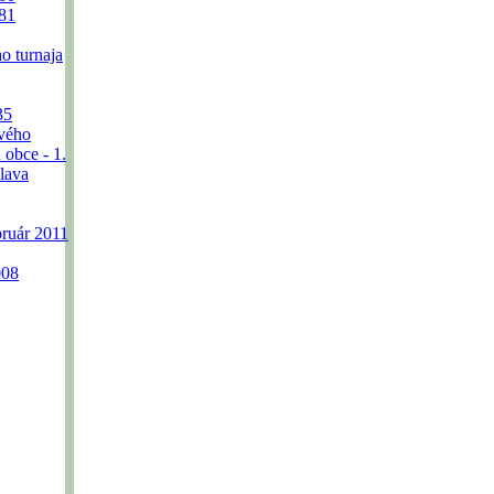
81
o turnaja
35
ového
 obce - 1.
lava
bruár 2011
008