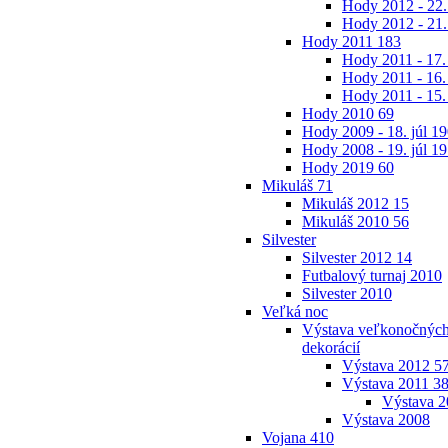
Hody 2012 - 22.
Hody 2012 - 21.
Hody 2011
183
Hody 2011 - 17.
Hody 2011 - 16.
Hody 2011 - 15.
Hody 2010
69
Hody 2009 - 18. júl
19
Hody 2008 - 19. júl
19
Hody 2019
60
Mikuláš
71
Mikuláš 2012
15
Mikuláš 2010
56
Silvester
Silvester 2012
14
Futbalový turnaj 2010
Silvester 2010
Veľká noc
Výstava veľkonočných 
dekorácií
Výstava 2012
5
Výstava 2011
3
Výstava 
Výstava 2008
Vojana
410