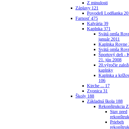
Z minulosti
Záplavy
121
Povodeň Lodňanka 2
Farnosť
475
Kalvária
39
Kaplnka
371
Svätá omša Rovn
január 2011
Kaplnka Rovne 
Svätá omša Rov
Športový deň - 
21. jún 2008
20.výročie založ
kaplnky
Kaplnka a krížov
106
Kirche ...
17
Zvonica
31
Školy
188
Základná škola
188
Rekonštrukcia 
Stav pred
rekonštru
Priebeh
rekonštruk