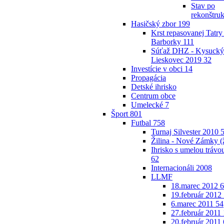
Stav po
rekonštruk
Hasičský zbor
199
Krst repasovanej Tatry
Barborky
111
Súťaž DHZ - Kysucký
Lieskovec 2019
32
Investície v obci
14
Propagácia
Detské ihrisko
Centrum obce
Umelecké
7
Šport
801
Futbal
758
Turnaj Silvester 2010
Žilina - Nové Zámky 
Ihrisko s umelou trávo
62
Internacionáli 2008
LLMF
18.marec 2012
6
19.február 2012
6.marec 2011
54
27.február 2011
20.február 2011