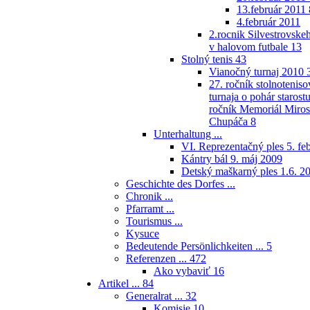
13.február 2011
4.február 2011
2.rocnik Silvestrovskeh
v halovom futbale
13
Stolný tenis
43
Vianočný turnaj 2010
27. ročník stolnotenis
turnaja o pohár starostu
ročník Memoriál Miros
Chupáča
8
Unterhaltung ...
VI. Reprezentačný ples 5. fe
Kántry bál 9. máj 2009
Detský maškarný ples 1.6. 2
Geschichte des Dorfes ...
Chronik ...
Pfarramt ...
Tourismus ...
Kysuce
Bedeutende Persönlichkeiten ...
5
Referenzen ...
472
Ako vybaviť
16
Artikel ...
84
Generalrat ...
32
Komisie
10