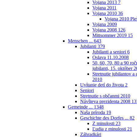
Vojana 2013
7
Vojana 2011
Vojana 2010
36
Vojana 2010 Ple
Vojana 2009
Vojana 2008
126
Mittsommer 2019
15
Menschen ...
643
Jubilanti
379
Jubilanti a seniori
6
Oslava 11.10.2008
50, 60, 70, 80 a 90 roč
jubilanti, 15. október 
Stretnutie jubilantov 
2010
Uvítanie detí do života
2
Seniori
Stretnutie s občanmi 2010
Návšteva prezidenta 2008
13
Gemeinde ...
1348
Naša príroda
19
Geschichte des Dorfes ...
82
Z minulosti
23
Ľudia z minulosti
21
Záhradkári