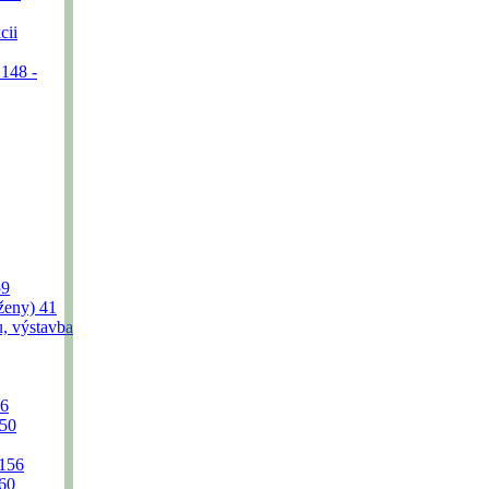
cii
 148 -
59
(ženy)
41
u, výstavba
6
50
156
60