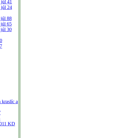
 júl
41
 júl
24
 júl
88
 júl
65
 júl
30
0
7
kraslíc a
7
8
2011 KD