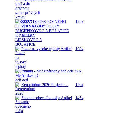
...
ROZVOJ CESTOVNÉHO
129x
RUCHU - KYSUCKÝ
LIESKOVEC A BOLATICE
Artikel ...
Pozor na vysoké teploty
Artikel
108x
...
Oznam - Medzinárodný deň detí
94x
Artikel ...
Rererendum 2026
Projekte ...
150x
Stavanie obecného mája
Artikel
145x
...