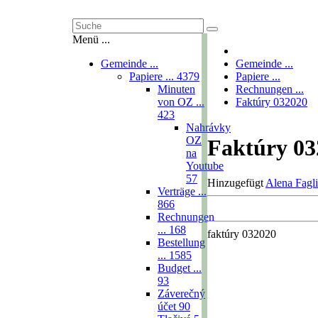
Menü ...
Gemeinde ...
Gemeinde ...
Papiere ...
4379
Papiere ...
Minuten
Rechnungen ...
von OZ ...
Faktúry 032020
423
Nahrávky
OZ
Faktúry 03
na
Youtube
57
Hinzugefügt
Alena Fagl
Verträge ...
866
Rechnungen
...
168
faktúry 032020
Bestellung
...
1585
Budget ...
93
Záverečný
účet
90