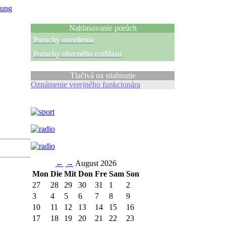
ung
Nahlasovanie porúch
Poruchy osvetlenia
Poruchy obecného rozhlasu
Tlačivá na stiahnutie
Oznámenie verejného funkcionára
←
→
August 2026
Mon
Die
Mit
Don
Fre
Sam
Son
27
28
29
30
31
1
2
3
4
5
6
7
8
9
10
11
12
13
14
15
16
17
18
19
20
21
22
23