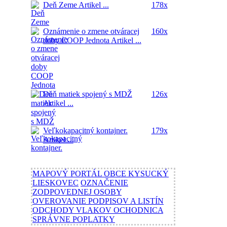
Deň Zeme
Artikel ...
178x
Oznámenie o zmene otváracej
160x
doby COOP Jednota
Artikel ...
Deň matiek spojený s MDŽ
126x
Artikel ...
Veľkokapacitný kontajner.
179x
Artikel ...
MAPOVÝ PORTÁL OBCE KYSUCKÝ
LIESKOVEC
OZNAČENIE
ZODPOVEDNEJ OSOBY
OVEROVANIE PODPISOV A LISTÍN
ODCHODY VLAKOV OCHODNICA
SPRÁVNE POPLATKY