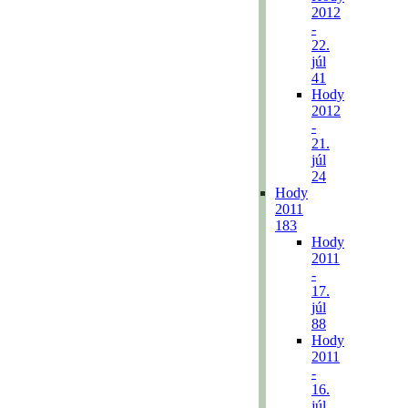
2012
-
22.
júl
41
Hody
2012
-
21.
júl
24
Hody
2011
183
Hody
2011
-
17.
júl
88
Hody
2011
-
16.
júl