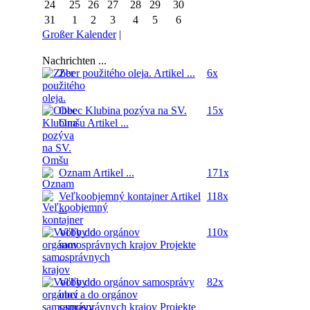
24
25
26
27
28
29
30
31
1
2
3
4
5
6
Großer Kalender
|
Nachrichten ...
Zber použitého oleja.
Artikel ...
6x
Obec Klubina pozýva na SV.
15x
Omšu
Artikel ...
Oznam
Artikel ...
171x
Veľkoobjemný kontajner
Artikel
118x
...
Voľby do orgánov
110x
samosprávnych krajov
Projekte
...
Voľby do orgánov samosprávy
82x
obcí a do orgánov
samosprávnych krajov
Projekte