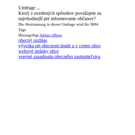
Umfrage ...
Ktorý z uvedených spôsobov považujete za
najvhodnejší pre informovanie občanov?
Die Abstimmung in dieser Umfrage wird für 3884
Tage
Hinzugefügt
Admin
öffnen
obecný rozhlas
výveska pri obecnom úrade a v centre obce
webové stránky obce
verejné zasadnutia obecného zastupiteľstva