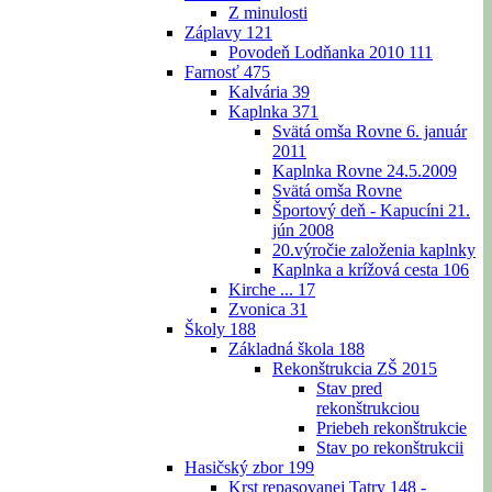
Z minulosti
Záplavy
121
Povodeň Lodňanka 2010
111
Farnosť
475
Kalvária
39
Kaplnka
371
Svätá omša Rovne 6. január
2011
Kaplnka Rovne 24.5.2009
Svätá omša Rovne
Športový deň - Kapucíni 21.
jún 2008
20.výročie založenia kaplnky
Kaplnka a krížová cesta
106
Kirche ...
17
Zvonica
31
Školy
188
Základná škola
188
Rekonštrukcia ZŠ 2015
Stav pred
rekonštrukciou
Priebeh rekonštrukcie
Stav po rekonštrukcii
Hasičský zbor
199
Krst repasovanej Tatry 148 -