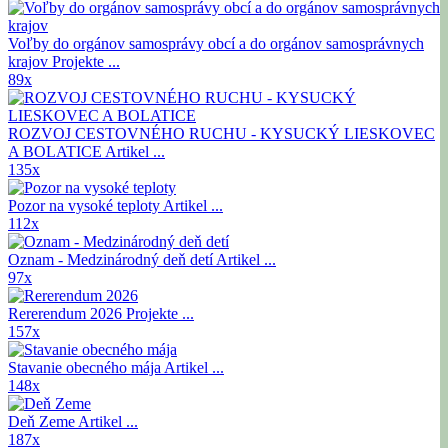
Voľby do orgánov samosprávy obcí a do orgánov samosprávnych
krajov
Projekte ...
89x
ROZVOJ CESTOVNÉHO RUCHU - KYSUCKÝ LIESKOVEC
A BOLATICE
Artikel ...
135x
Pozor na vysoké teploty
Artikel ...
112x
Oznam - Medzinárodný deň detí
Artikel ...
97x
Rererendum 2026
Projekte ...
157x
Stavanie obecného mája
Artikel ...
148x
Deň Zeme
Artikel ...
187x