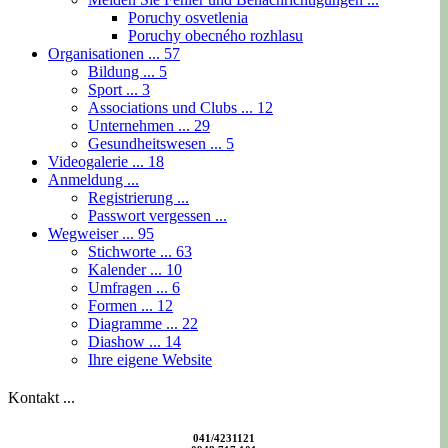
Poruchy osvetlenia
Poruchy obecného rozhlasu
Organisationen ...
57
Bildung ...
5
Sport ...
3
Associations und Clubs ...
12
Unternehmen ...
29
Gesundheitswesen ...
5
Videogalerie ...
18
Anmeldung ...
Registrierung ...
Passwort vergessen ...
Wegweiser ...
95
Stichworte ...
63
Kalender ...
10
Umfragen ...
6
Formen ...
12
Diagramme ...
22
Diashow ...
14
Ihre eigene Website
Kontakt ...
041/4231121