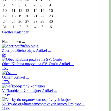
3
4
5
6
7
8
9
10
11
12
13
14
15
16
17
18
19
20
21
22
23
24
25
26
27
28
29
30
31
1
2
3
4
5
6
Großer Kalender
|
Nachrichten ...
Zber použitého oleja.
Artikel ...
6x
Obec Klubina pozýva na SV. Omšu
Artikel ...
15x
Oznam
Artikel ...
177x
Veľkoobjemný kontajner
Artikel ...
123x
Voľby do orgánov samosprávnych krajov
Projekte ...
118x