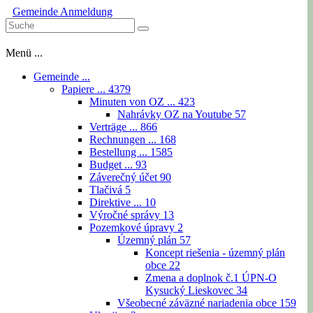
Gemeinde
Anmeldung
Menü ...
Gemeinde ...
Papiere ...
4379
Minuten von OZ ...
423
Nahrávky OZ na Youtube
57
Verträge ...
866
Rechnungen ...
168
Bestellung ...
1585
Budget ...
93
Záverečný účet
90
Tlačivá
5
Direktive ...
10
Výročné správy
13
Pozemkové úpravy
2
Územný plán
57
Koncept riešenia - územný plán
obce
22
Zmena a doplnok č.1 ÚPN-O
Kysucký Lieskovec
34
Všeobecné záväzné nariadenia obce
159