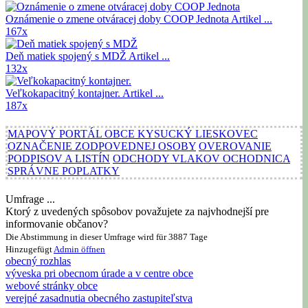
Oznámenie o zmene otváracej doby COOP Jednota
Artikel ...
167x
Deň matiek spojený s MDŽ
Artikel ...
132x
Veľkokapacitný kontajner.
Artikel ...
187x
MAPOVÝ PORTÁL OBCE KYSUCKÝ LIESKOVEC
OZNAČENIE ZODPOVEDNEJ OSOBY
OVEROVANIE
PODPISOV A LISTÍN
ODCHODY VLAKOV OCHODNICA
SPRÁVNE POPLATKY
Umfrage ...
Ktorý z uvedených spôsobov považujete za najvhodnejší pre
informovanie občanov?
Die Abstimmung in dieser Umfrage wird für 3887 Tage
Hinzugefügt
Admin
öffnen
obecný rozhlas
výveska pri obecnom úrade a v centre obce
webové stránky obce
verejné zasadnutia obecného zastupiteľstva