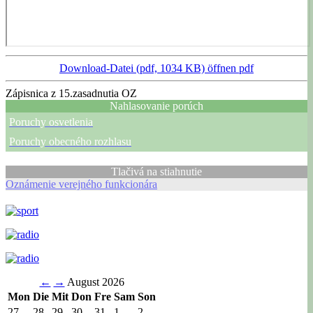
Download-Datei (pdf, 1034 KB)
öffnen pdf
Zápisnica z 15.zasadnutia OZ
Nahlasovanie porúch
Poruchy osvetlenia
Poruchy obecného rozhlasu
Tlačivá na stiahnutie
Oznámenie verejného funkcionára
←
→
August 2026
Mon
Die
Mit
Don
Fre
Sam
Son
27
28
29
30
31
1
2