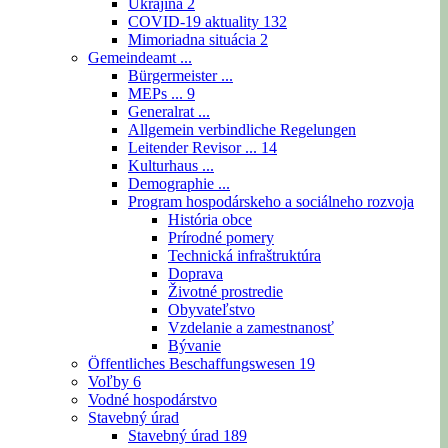
Ukrajina
2
COVID-19 aktuality
132
Mimoriadna situácia
2
Gemeindeamt ...
Bürgermeister ...
MEPs ...
9
Generalrat ...
Allgemein verbindliche Regelungen
Leitender Revisor ...
14
Kulturhaus ...
Demographie ...
Program hospodárskeho a sociálneho rozvoja
História obce
Prírodné pomery
Technická infraštruktúra
Doprava
Životné prostredie
Obyvateľstvo
Vzdelanie a zamestnanosť
Bývanie
Öffentliches Beschaffungswesen
19
Voľby
6
Vodné hospodárstvo
Stavebný úrad
Stavebný úrad
189