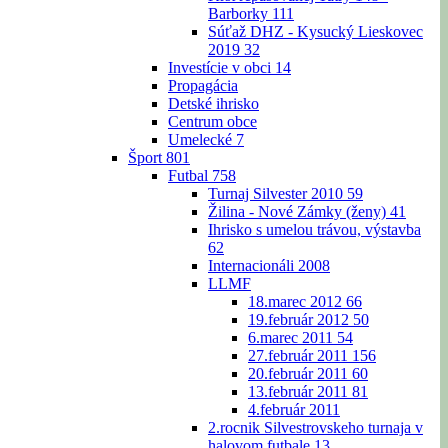
Barborky
111
Súťaž DHZ - Kysucký Lieskovec
2019
32
Investície v obci
14
Propagácia
Detské ihrisko
Centrum obce
Umelecké
7
Šport
801
Futbal
758
Turnaj Silvester 2010
59
Žilina - Nové Zámky (ženy)
41
Ihrisko s umelou trávou, výstavba
62
Internacionáli 2008
LLMF
18.marec 2012
66
19.február 2012
50
6.marec 2011
54
27.február 2011
156
20.február 2011
60
13.február 2011
81
4.február 2011
2.rocnik Silvestrovskeho turnaja v
halovom futbale
13