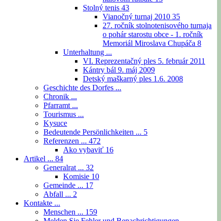
Stolný tenis
43
Vianočný turnaj 2010
35
27. ročník stolnotenisového turnaja
o pohár starostu obce - 1. ročník
Memoriál Miroslava Chupáča
8
Unterhaltung ...
VI. Reprezentačný ples 5. február 2011
Kántry bál 9. máj 2009
Detský maškarný ples 1.6. 2008
Geschichte des Dorfes ...
Chronik ...
Pfarramt ...
Tourismus ...
Kysuce
Bedeutende Persönlichkeiten ...
5
Referenzen ...
472
Ako vybaviť
16
Artikel ...
84
Generalrat ...
32
Komisie
10
Gemeinde ...
17
Abfall ...
2
Kontakte ...
Menschen ...
159
Melden Sie Fehler und Benachrichtigungen ...