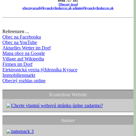
0948 717 101
Obecný úrad
obecnyurad@kysuckylieskovec.sk
admin@kysuckylieskovec.sk
Referenzen ...
Obec na Facebooku
Obec na YouTube
Aktuelles Wetter im Dorf
Mapa obce na Google
Village auf Wikipedia
Firmen im Dorf
Elektronická verzia týždenníka Kysuce
Immobilienmarkt
Obecný rozhlas online
Kostenlose Website
banner