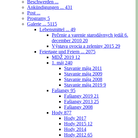
Beschwerden ...
Ankündigungen ...
431
Post ...
Programy
5
Galerie ...
5115
Lebensmittel ...
49
Pečenie a varenie starodávnych jedál 6.
december 2010
20
Výstava ovocia a zeleniny 2015
29
Feiertage und Feiern ...
2075
MDŽ 2019
12
1. máj
240
Stavanie mája 2011
Stavanie mája 2009
Stavanie mája 2008
Stavanie mája 2019
9
Fašiangy
95
Fašiangy 2019
21
Fašiangy 2013
25
Fašiangy 2008
Hody
877
Hody 2017
Hody 2015
12
Hody 2014
Hody 2012
65