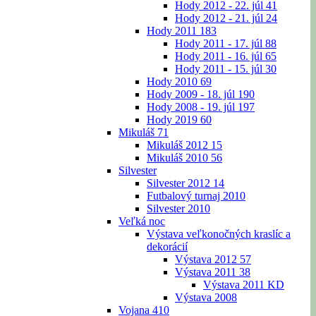
Hody 2012 - 22. júl
41
Hody 2012 - 21. júl
24
Hody 2011
183
Hody 2011 - 17. júl
88
Hody 2011 - 16. júl
65
Hody 2011 - 15. júl
30
Hody 2010
69
Hody 2009 - 18. júl
190
Hody 2008 - 19. júl
197
Hody 2019
60
Mikuláš
71
Mikuláš 2012
15
Mikuláš 2010
56
Silvester
Silvester 2012
14
Futbalový turnaj 2010
Silvester 2010
Veľká noc
Výstava veľkonočných kraslíc a
dekorácií
Výstava 2012
57
Výstava 2011
38
Výstava 2011 KD
Výstava 2008
Vojana
410