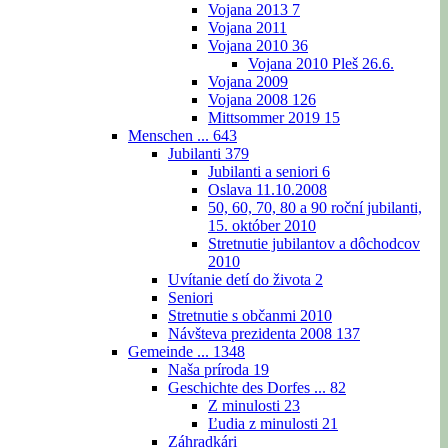
Vojana 2013
7
Vojana 2011
Vojana 2010
36
Vojana 2010 Pleš 26.6.
Vojana 2009
Vojana 2008
126
Mittsommer 2019
15
Menschen ...
643
Jubilanti
379
Jubilanti a seniori
6
Oslava 11.10.2008
50, 60, 70, 80 a 90 roční jubilanti,
15. október 2010
Stretnutie jubilantov a dôchodcov
2010
Uvítanie detí do života
2
Seniori
Stretnutie s občanmi 2010
Návšteva prezidenta 2008
137
Gemeinde ...
1348
Naša príroda
19
Geschichte des Dorfes ...
82
Z minulosti
23
Ľudia z minulosti
21
Záhradkári