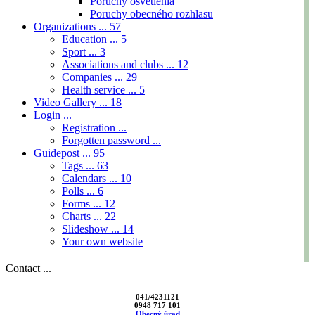
Poruchy osvetlenia
Poruchy obecného rozhlasu
Organizations ...
57
Education ...
5
Sport ...
3
Associations and clubs ...
12
Companies ...
29
Health service ...
5
Video Gallery ...
18
Login ...
Registration ...
Forgotten password ...
Guidepost ...
95
Tags ...
63
Calendars ...
10
Polls ...
6
Forms ...
12
Charts ...
22
Slideshow ...
14
Your own website
Contact ...
041/4231121
0948 717 101
Obecný úrad