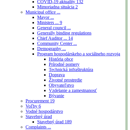
COVID-19 aktuality
132
Mimoriadna situácia
2
Municipal office ...
Mayor ...
Ministers ...
9
General council ...
Generally binding regulations
Chief Auditor ...
14
Community Center ...
Demography ...
Program hospodárskeho a sociálneho rozvoja
História obce
Prírodné pomery
Technická infraštruktúra
Doprava
Životné prostredie
Obyvateľstvo
Vzdelanie a zamestnanosť
Bývanie
Procurement
19
Voľby
6
Vodné hospodárstvo
Stavebný úrad
Stavebný úrad
189
Complaints ...