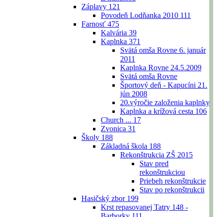
Záplavy
121
Povodeň Lodňanka 2010
111
Farnosť
475
Kalvária
39
Kaplnka
371
Svätá omša Rovne 6. január
2011
Kaplnka Rovne 24.5.2009
Svätá omša Rovne
Športový deň - Kapucíni 21.
jún 2008
20.výročie založenia kaplnky
Kaplnka a krížová cesta
106
Church ...
17
Zvonica
31
Školy
188
Základná škola
188
Rekonštrukcia ZŠ 2015
Stav pred
rekonštrukciou
Priebeh rekonštrukcie
Stav po rekonštrukcii
Hasičský zbor
199
Krst repasovanej Tatry 148 -
Barborky
111