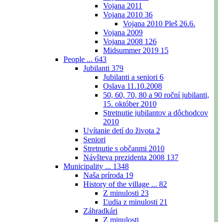
Vojana 2011
Vojana 2010
36
Vojana 2010 Pleš 26.6.
Vojana 2009
Vojana 2008
126
Midsummer 2019
15
People ...
643
Jubilanti
379
Jubilanti a seniori
6
Oslava 11.10.2008
50, 60, 70, 80 a 90 roční jubilanti,
15. október 2010
Stretnutie jubilantov a dôchodcov
2010
Uvítanie detí do života
2
Seniori
Stretnutie s občanmi 2010
Návšteva prezidenta 2008
137
Municipality ...
1348
Naša príroda
19
History of the village ...
82
Z minulosti
23
Ľudia z minulosti
21
Záhradkári
Z minulosti