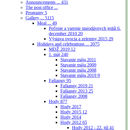
Announcements ...
431
The post office ...
Programy
5
Gallery ...
5115
Meal ...
49
Pečenie a varenie starodávnych jedál 6.
december 2010
20
Výstava ovocia a zeleniny 2015
29
Holidays and celebrations ...
2075
MDŽ 2019
12
1. máj
240
Stavanie mája 2011
Stavanie mája 2009
Stavanie mája 2008
Stavanie mája 2019
9
Fašiangy
95
Fašiangy 2019
21
Fašiangy 2013
25
Fašiangy 2008
Hody
877
Hody 2017
Hody 2015
12
Hody 2014
Hody 2012
65
Hody 2012 - 22. júl
41