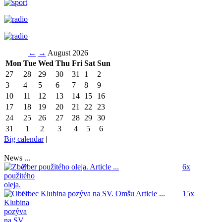
←
→
August 2026
Mon
Tue
Wed
Thu
Fri
Sat
Sun
27
28
29
30
31
1
2
3
4
5
6
7
8
9
10
11
12
13
14
15
16
17
18
19
20
21
22
23
24
25
26
27
28
29
30
31
1
2
3
4
5
6
Big calendar
|
News ...
Zber použitého oleja.
Article ...
6x
Obec Klubina pozýva na SV. Omšu
Article ...
15x