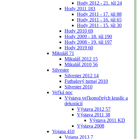
Hody 2012 - 21. júl
24
Hody 2011
183
Hody 2011 - 17. júl
88
Hody 2011 - 16. júl
65
Hody 2011 - 15. júl
30
Hody 2010
69
Hody 2009 - 18. júl
190
Hody 2008 - 19. júl
197
Hody 2019
60
Mikuláš
71
Mikuláš 2012
15
Mikuláš 2010
56
Silvester
Silvester 2012
14
Futbalový turnaj 2010
Silvester 2010
Veľká noc
Výstava veľkonočných kraslíc a
dekorácií
Výstava 2012
57
Výstava 2011
38
Výstava 2011 KD
Výstava 2008
Vojana
410
Vojana 2013
7