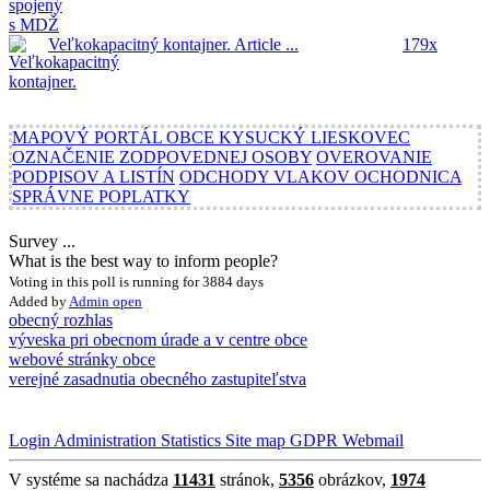
Veľkokapacitný kontajner.
Article ...
179x
MAPOVÝ PORTÁL OBCE KYSUCKÝ LIESKOVEC
OZNAČENIE ZODPOVEDNEJ OSOBY
OVEROVANIE
PODPISOV A LISTÍN
ODCHODY VLAKOV OCHODNICA
SPRÁVNE POPLATKY
Survey ...
What is the best way to inform people?
Voting in this poll is running for 3884 days
Added by
Admin
open
obecný rozhlas
výveska pri obecnom úrade a v centre obce
webové stránky obce
verejné zasadnutia obecného zastupiteľstva
Login
Administration
Statistics
Site map
GDPR
Webmail
V systéme sa nachádza
11431
stránok,
5356
obrázkov,
1974