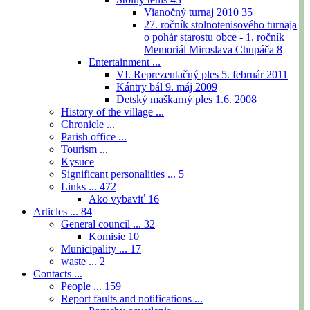
Vianočný turnaj 2010
35
27. ročník stolnotenisového turnaja
o pohár starostu obce - 1. ročník
Memoriál Miroslava Chupáča
8
Entertainment ...
VI. Reprezentačný ples 5. február 2011
Kántry bál 9. máj 2009
Detský maškarný ples 1.6. 2008
History of the village ...
Chronicle ...
Parish office ...
Tourism ...
Kysuce
Significant personalities ...
5
Links ...
472
Ako vybaviť
16
Articles ...
84
General council ...
32
Komisie
10
Municipality ...
17
waste ...
2
Contacts ...
People ...
159
Report faults and notifications ...