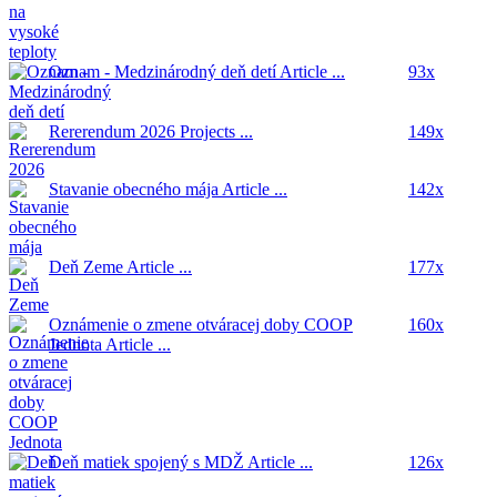
Oznam - Medzinárodný deň detí
Article ...
93x
Rererendum 2026
Projects ...
149x
Stavanie obecného mája
Article ...
142x
Deň Zeme
Article ...
177x
Oznámenie o zmene otváracej doby COOP
160x
Jednota
Article ...
Deň matiek spojený s MDŽ
Article ...
126x