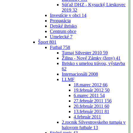
Súťaž DHZ - Kysucký Lieskovec
2019
32
Investície v obci
14
Propagácia
Detské ihrisko
Centrum obce
Umelecké
7
Šport
801
Futbal
758
Turnaj Silvester 2010
59
Žilina - Nové Zámky (ženy)
41
Ihrisko s umelou trávou, výstavba
62
Internacionáli 2008
LLMF
18.marec 2012
66
19.február 2012
50
6.marec 2011
54
27.február 2011
156
20.február 2011
60
13.február 2011
81
4.február 2011
2.rocnik Silvestrovskeho turnaja v
halovom futbale
13
Stolný tenis
43