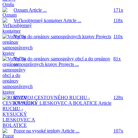
Oznam
Article ...
171x
Veľkoobjemný kontajner
Article ...
118x
Voľby do orgánov samosprávnych krajov
Projects
110x
...
Voľby do orgánov samosprávy obcí a do orgánov
81x
samosprávnych krajov
Projects ...
ROZVOJ CESTOVNÉHO RUCHU -
128x
KYSUCKÝ LIESKOVEC A BOLATICE
Article
...
Pozor na vysoké teploty
Article ...
107x