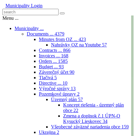
Municipality
Login
Menu ...
Municipality ...
Documents ...
4379
Minutes from OZ ...
423
Nahrávky OZ na Youtube
57
Contracts ...
866
Invoices ...
168
Orders ...
1585
Budget ...
93
Záverečný účet
90
Tlačivá
5
Directive ...
10
Výročné správy
13
Pozemkové úpravy
2
Územný plán
57
Koncept riešenia - územný plán
obce
22
Zmena a doplnok č.1 ÚPN-O
Kysucký Lieskovec
34
Všeobecné záväzné nariadenia obce
159
Ukrajina
2