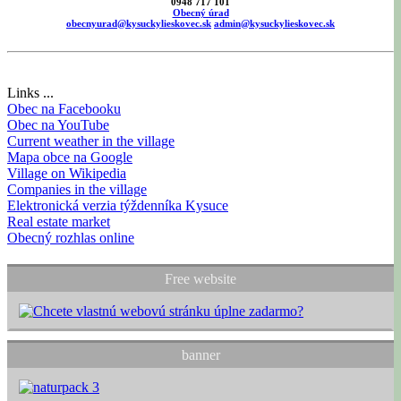
0948 717 101
Obecný úrad
obecnyurad@kysuckylieskovec.sk
admin@kysuckylieskovec.sk
Links ...
Obec na Facebooku
Obec na YouTube
Current weather in the village
Mapa obce na Google
Village on Wikipedia
Companies in the village
Elektronická verzia týždenníka Kysuce
Real estate market
Obecný rozhlas online
Free website
banner