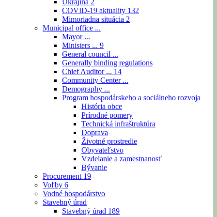
Ukrajina
2
COVID-19 aktuality
132
Mimoriadna situácia
2
Municipal office ...
Mayor ...
Ministers ...
9
General council ...
Generally binding regulations
Chief Auditor ...
14
Community Center ...
Demography ...
Program hospodárskeho a sociálneho rozvoja
História obce
Prírodné pomery
Technická infraštruktúra
Doprava
Životné prostredie
Obyvateľstvo
Vzdelanie a zamestnanosť
Bývanie
Procurement
19
Voľby
6
Vodné hospodárstvo
Stavebný úrad
Stavebný úrad
189