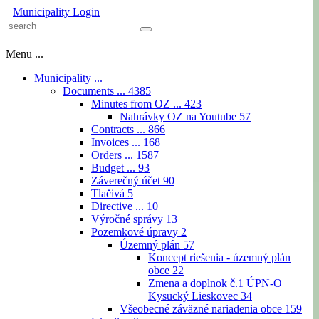
Municipality
Login
Menu ...
Municipality ...
Documents ...
4385
Minutes from OZ ...
423
Nahrávky OZ na Youtube
57
Contracts ...
866
Invoices ...
168
Orders ...
1587
Budget ...
93
Záverečný účet
90
Tlačivá
5
Directive ...
10
Výročné správy
13
Pozemkové úpravy
2
Územný plán
57
Koncept riešenia - územný plán
obce
22
Zmena a doplnok č.1 ÚPN-O
Kysucký Lieskovec
34
Všeobecné záväzné nariadenia obce
159