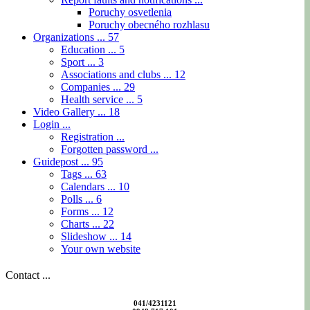
Poruchy osvetlenia
Poruchy obecného rozhlasu
Organizations ...
57
Education ...
5
Sport ...
3
Associations and clubs ...
12
Companies ...
29
Health service ...
5
Video Gallery ...
18
Login ...
Registration ...
Forgotten password ...
Guidepost ...
95
Tags ...
63
Calendars ...
10
Polls ...
6
Forms ...
12
Charts ...
22
Slideshow ...
14
Your own website
Contact ...
041/4231121