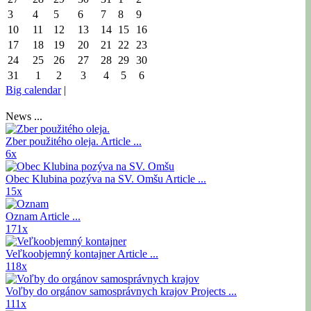
3
4
5
6
7
8
9
10
11
12
13
14
15
16
17
18
19
20
21
22
23
24
25
26
27
28
29
30
31
1
2
3
4
5
6
Big calendar
|
News ...
Zber použitého oleja.
Article ...
6x
Obec Klubina pozýva na SV. Omšu
Article ...
15x
Oznam
Article ...
171x
Veľkoobjemný kontajner
Article ...
118x
Voľby do orgánov samosprávnych krajov
Projects ...
111x