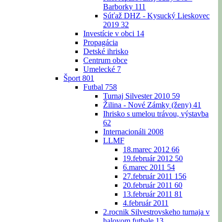
Barborky
111
Súťaž DHZ - Kysucký Lieskovec
2019
32
Investície v obci
14
Propagácia
Detské ihrisko
Centrum obce
Umelecké
7
Šport
801
Futbal
758
Turnaj Silvester 2010
59
Žilina - Nové Zámky (ženy)
41
Ihrisko s umelou trávou, výstavba
62
Internacionáli 2008
LLMF
18.marec 2012
66
19.február 2012
50
6.marec 2011
54
27.február 2011
156
20.február 2011
60
13.február 2011
81
4.február 2011
2.rocnik Silvestrovskeho turnaja v
halovom futbale
13