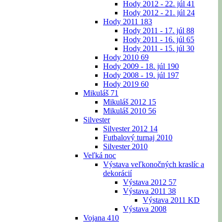
Hody 2012 - 22. júl
41
Hody 2012 - 21. júl
24
Hody 2011
183
Hody 2011 - 17. júl
88
Hody 2011 - 16. júl
65
Hody 2011 - 15. júl
30
Hody 2010
69
Hody 2009 - 18. júl
190
Hody 2008 - 19. júl
197
Hody 2019
60
Mikuláš
71
Mikuláš 2012
15
Mikuláš 2010
56
Silvester
Silvester 2012
14
Futbalový turnaj 2010
Silvester 2010
Veľká noc
Výstava veľkonočných kraslíc a
dekorácií
Výstava 2012
57
Výstava 2011
38
Výstava 2011 KD
Výstava 2008
Vojana
410