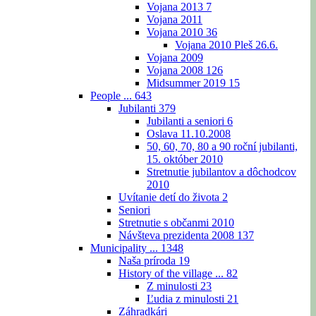
Vojana 2013
7
Vojana 2011
Vojana 2010
36
Vojana 2010 Pleš 26.6.
Vojana 2009
Vojana 2008
126
Midsummer 2019
15
People ...
643
Jubilanti
379
Jubilanti a seniori
6
Oslava 11.10.2008
50, 60, 70, 80 a 90 roční jubilanti,
15. október 2010
Stretnutie jubilantov a dôchodcov
2010
Uvítanie detí do života
2
Seniori
Stretnutie s občanmi 2010
Návšteva prezidenta 2008
137
Municipality ...
1348
Naša príroda
19
History of the village ...
82
Z minulosti
23
Ľudia z minulosti
21
Záhradkári