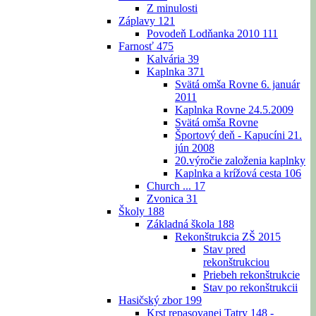
Z minulosti
Záplavy
121
Povodeň Lodňanka 2010
111
Farnosť
475
Kalvária
39
Kaplnka
371
Svätá omša Rovne 6. január
2011
Kaplnka Rovne 24.5.2009
Svätá omša Rovne
Športový deň - Kapucíni 21.
jún 2008
20.výročie založenia kaplnky
Kaplnka a krížová cesta
106
Church ...
17
Zvonica
31
Školy
188
Základná škola
188
Rekonštrukcia ZŠ 2015
Stav pred
rekonštrukciou
Priebeh rekonštrukcie
Stav po rekonštrukcii
Hasičský zbor
199
Krst repasovanej Tatry 148 -