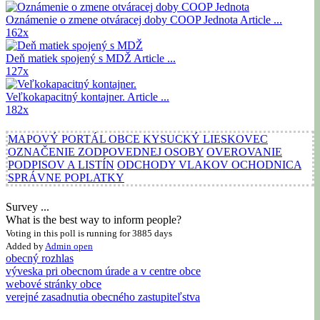
Oznámenie o zmene otváracej doby COOP Jednota
Article ...
162x
Deň matiek spojený s MDŽ
Article ...
127x
Veľkokapacitný kontajner.
Article ...
182x
MAPOVÝ PORTÁL OBCE KYSUCKÝ LIESKOVEC
OZNAČENIE ZODPOVEDNEJ OSOBY
OVEROVANIE
PODPISOV A LISTÍN
ODCHODY VLAKOV OCHODNICA
SPRÁVNE POPLATKY
Survey ...
What is the best way to inform people?
Voting in this poll is running for 3885 days
Added by
Admin
open
obecný rozhlas
výveska pri obecnom úrade a v centre obce
webové stránky obce
verejné zasadnutia obecného zastupiteľstva