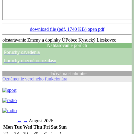
download file (pdf, 1740 KB)
open pdf
obstarávanie Zmeny a doplnky ÚPobce Kysucký Lieskovec
Nahlasovanie porúch
Poruchy osvetlenia
Poruchy obecného rozhlasu
Tlačivá na stiahnutie
Oznámenie verejného funkcionára
←
→
August 2026
Mon
Tue
Wed
Thu
Fri
Sat
Sun
27
28
29
30
31
1
2