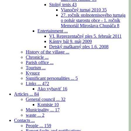
Stolný tenis
43
Vianočný turnaj 2010
35
27. ročník stolnotenisového turnaja
o pohár starostu obce - 1. ročník
Memoriál Miroslava Chupáča
8
Entertainment ...
VI. Reprezentačný ples 5. február 2011
Kántry bál 9. máj 2009
Detský maškarný ples 1.6. 2008
History of the village ...
Chronicle ...
Parish office ...
Tourism ...
Kysuce
Significant personalities ...
5
Links ...
472
Ako vybaviť
16
Articles ...
84
General council ...
32
Komisie
10
Municipality ...
17
waste ...
2
Contacts ...
People ...
159
Report faults and notifications ...