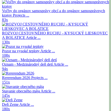
Voľby do orgánov samosprávy obcí a do orgánov samosprávnych
krajov
Projects ...
83x
ROZVOJ CESTOVNÉHO RUCHU - KYSUCKÝ LIESKOVEC
A BOLATICE
Article ...
130x
Pozor na vysoké teploty
Article ...
108x
Oznam - Medzinárodný deň detí
Article ...
94x
Rererendum 2026
Projects ...
151x
Stavanie obecného mája
Article ...
145x
Deň Zeme
Article ...
180x