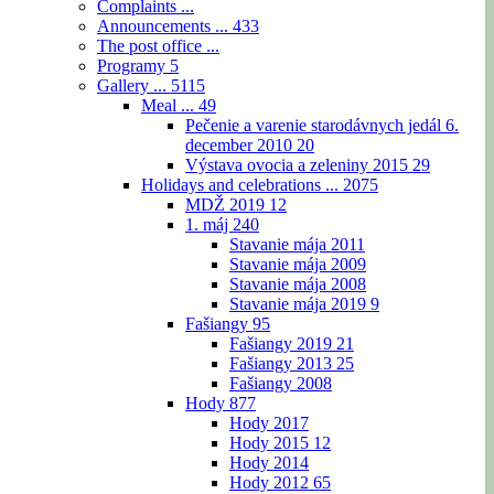
Complaints ...
Announcements ...
433
The post office ...
Programy
5
Gallery ...
5115
Meal ...
49
Pečenie a varenie starodávnych jedál 6.
december 2010
20
Výstava ovocia a zeleniny 2015
29
Holidays and celebrations ...
2075
MDŽ 2019
12
1. máj
240
Stavanie mája 2011
Stavanie mája 2009
Stavanie mája 2008
Stavanie mája 2019
9
Fašiangy
95
Fašiangy 2019
21
Fašiangy 2013
25
Fašiangy 2008
Hody
877
Hody 2017
Hody 2015
12
Hody 2014
Hody 2012
65