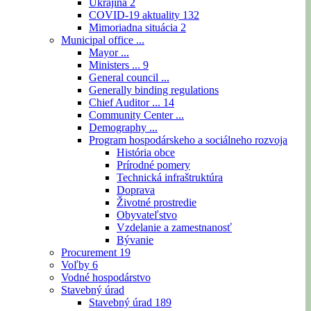
Ukrajina
2
COVID-19 aktuality
132
Mimoriadna situácia
2
Municipal office ...
Mayor ...
Ministers ...
9
General council ...
Generally binding regulations
Chief Auditor ...
14
Community Center ...
Demography ...
Program hospodárskeho a sociálneho rozvoja
História obce
Prírodné pomery
Technická infraštruktúra
Doprava
Životné prostredie
Obyvateľstvo
Vzdelanie a zamestnanosť
Bývanie
Procurement
19
Voľby
6
Vodné hospodárstvo
Stavebný úrad
Stavebný úrad
189