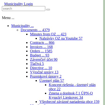
Municipality
Login
Menu ...
Municipality ...
Documents ...
4379
Minutes from OZ ...
423
Nahrávky OZ na Youtube
57
Contracts ...
866
Invoices ...
168
Orders ...
1585
Budget ...
93
Záverečný účet
90
Tlačivá
5
Directive ...
10
Výročné správy
13
Pozemkové úpravy
2
Územný plán
57
Koncept riešenia - územný plán
obce
22
Zmena a doplnok č.1 ÚPN-O
Kysucký Lieskovec
34
Všeobecné záväzné nariadenia obce
159