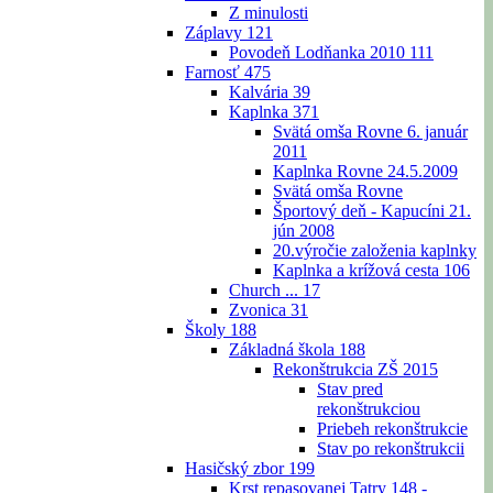
Z minulosti
Záplavy
121
Povodeň Lodňanka 2010
111
Farnosť
475
Kalvária
39
Kaplnka
371
Svätá omša Rovne 6. január
2011
Kaplnka Rovne 24.5.2009
Svätá omša Rovne
Športový deň - Kapucíni 21.
jún 2008
20.výročie založenia kaplnky
Kaplnka a krížová cesta
106
Church ...
17
Zvonica
31
Školy
188
Základná škola
188
Rekonštrukcia ZŠ 2015
Stav pred
rekonštrukciou
Priebeh rekonštrukcie
Stav po rekonštrukcii
Hasičský zbor
199
Krst repasovanej Tatry 148 -