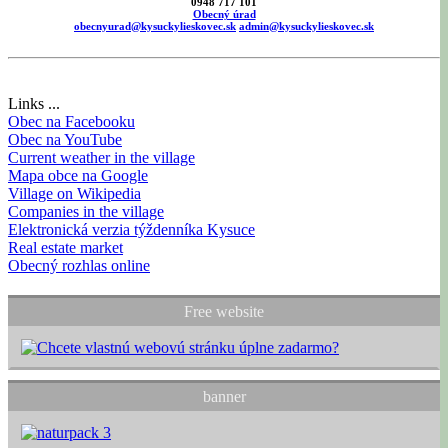
0948 717 101
Obecný úrad
obecnyurad@kysuckylieskovec.sk
admin@kysuckylieskovec.sk
Links ...
Obec na Facebooku
Obec na YouTube
Current weather in the village
Mapa obce na Google
Village on Wikipedia
Companies in the village
Elektronická verzia týždenníka Kysuce
Real estate market
Obecný rozhlas online
Free website
banner