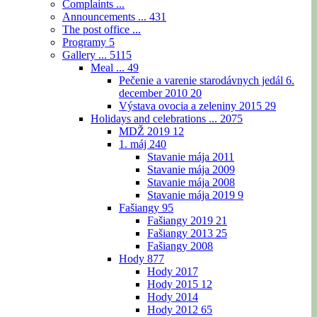
Complaints ...
Announcements ...
431
The post office ...
Programy
5
Gallery ...
5115
Meal ...
49
Pečenie a varenie starodávnych jedál 6.
december 2010
20
Výstava ovocia a zeleniny 2015
29
Holidays and celebrations ...
2075
MDŽ 2019
12
1. máj
240
Stavanie mája 2011
Stavanie mája 2009
Stavanie mája 2008
Stavanie mája 2019
9
Fašiangy
95
Fašiangy 2019
21
Fašiangy 2013
25
Fašiangy 2008
Hody
877
Hody 2017
Hody 2015
12
Hody 2014
Hody 2012
65