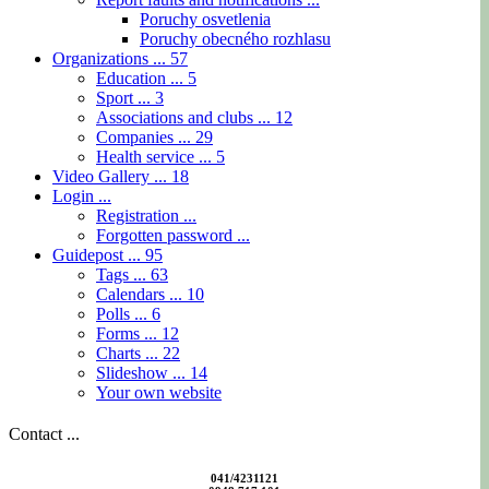
Poruchy osvetlenia
Poruchy obecného rozhlasu
Organizations ...
57
Education ...
5
Sport ...
3
Associations and clubs ...
12
Companies ...
29
Health service ...
5
Video Gallery ...
18
Login ...
Registration ...
Forgotten password ...
Guidepost ...
95
Tags ...
63
Calendars ...
10
Polls ...
6
Forms ...
12
Charts ...
22
Slideshow ...
14
Your own website
Contact ...
041/4231121