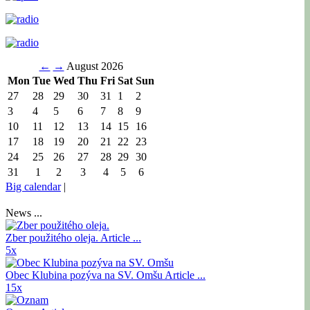
←
→
August 2026
Mon
Tue
Wed
Thu
Fri
Sat
Sun
27
28
29
30
31
1
2
3
4
5
6
7
8
9
10
11
12
13
14
15
16
17
18
19
20
21
22
23
24
25
26
27
28
29
30
31
1
2
3
4
5
6
Big calendar
|
News ...
Zber použitého oleja.
Article ...
5x
Obec Klubina pozýva na SV. Omšu
Article ...
15x