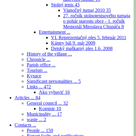
Stolný tenis
43
Vianočný turnaj 2010
35
27. ročník stolnotenisového turnaja
o pohár starostu obce - 1. ročník
Memoriál Miroslava Chupáča
8
Entertainment ...
VI. Reprezentačný ples 5. február 2011
Kántry bál 9. máj 2009
Detský maškarný ples 1.6. 2008
History of the village ...
Chronicle ...
Parish office ...
Tourism ...
Kysuce
Significant personalities ...
5
Links ...
472
Ako vybaviť
16
Articles ...
84
General council ...
32
Komisie
10
Municipality ...
17
waste ...
2
Contacts ...
People ...
159
Report faults and notifications ...