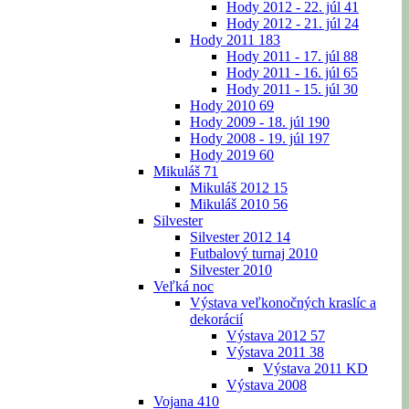
Hody 2012 - 22. júl
41
Hody 2012 - 21. júl
24
Hody 2011
183
Hody 2011 - 17. júl
88
Hody 2011 - 16. júl
65
Hody 2011 - 15. júl
30
Hody 2010
69
Hody 2009 - 18. júl
190
Hody 2008 - 19. júl
197
Hody 2019
60
Mikuláš
71
Mikuláš 2012
15
Mikuláš 2010
56
Silvester
Silvester 2012
14
Futbalový turnaj 2010
Silvester 2010
Veľká noc
Výstava veľkonočných kraslíc a
dekorácií
Výstava 2012
57
Výstava 2011
38
Výstava 2011 KD
Výstava 2008
Vojana
410