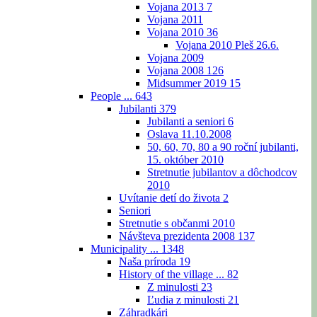
Vojana 2013
7
Vojana 2011
Vojana 2010
36
Vojana 2010 Pleš 26.6.
Vojana 2009
Vojana 2008
126
Midsummer 2019
15
People ...
643
Jubilanti
379
Jubilanti a seniori
6
Oslava 11.10.2008
50, 60, 70, 80 a 90 roční jubilanti,
15. október 2010
Stretnutie jubilantov a dôchodcov
2010
Uvítanie detí do života
2
Seniori
Stretnutie s občanmi 2010
Návšteva prezidenta 2008
137
Municipality ...
1348
Naša príroda
19
History of the village ...
82
Z minulosti
23
Ľudia z minulosti
21
Záhradkári