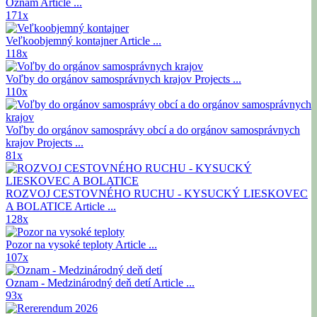
Oznam
Article ...
171x
Veľkoobjemný kontajner
Article ...
118x
Voľby do orgánov samosprávnych krajov
Projects ...
110x
Voľby do orgánov samosprávy obcí a do orgánov samosprávnych
krajov
Projects ...
81x
ROZVOJ CESTOVNÉHO RUCHU - KYSUCKÝ LIESKOVEC
A BOLATICE
Article ...
128x
Pozor na vysoké teploty
Article ...
107x
Oznam - Medzinárodný deň detí
Article ...
93x