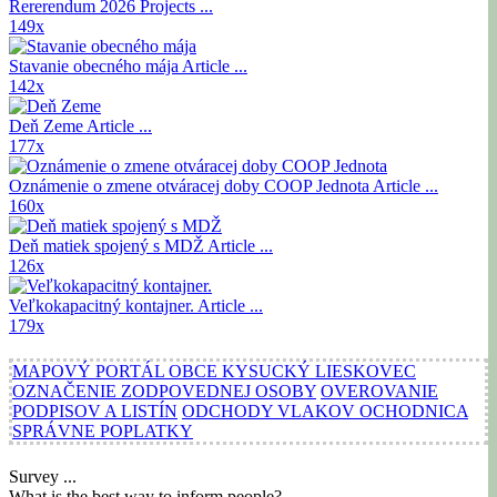
Rererendum 2026
Projects ...
149x
Stavanie obecného mája
Article ...
142x
Deň Zeme
Article ...
177x
Oznámenie o zmene otváracej doby COOP Jednota
Article ...
160x
Deň matiek spojený s MDŽ
Article ...
126x
Veľkokapacitný kontajner.
Article ...
179x
MAPOVÝ PORTÁL OBCE KYSUCKÝ LIESKOVEC
OZNAČENIE ZODPOVEDNEJ OSOBY
OVEROVANIE
PODPISOV A LISTÍN
ODCHODY VLAKOV OCHODNICA
SPRÁVNE POPLATKY
Survey ...
What is the best way to inform people?