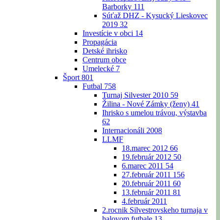
Barborky
111
Súťaž DHZ - Kysucký Lieskovec
2019
32
Investície v obci
14
Propagácia
Detské ihrisko
Centrum obce
Umelecké
7
Šport
801
Futbal
758
Turnaj Silvester 2010
59
Žilina - Nové Zámky (ženy)
41
Ihrisko s umelou trávou, výstavba
62
Internacionáli 2008
LLMF
18.marec 2012
66
19.február 2012
50
6.marec 2011
54
27.február 2011
156
20.február 2011
60
13.február 2011
81
4.február 2011
2.rocnik Silvestrovskeho turnaja v
halovom futbale
13