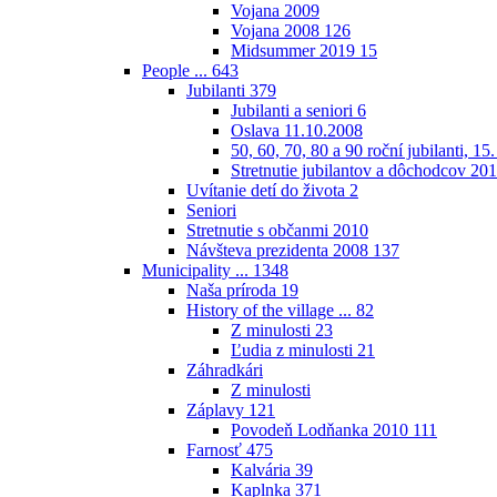
Vojana 2009
Vojana 2008
126
Midsummer 2019
15
People ...
643
Jubilanti
379
Jubilanti a seniori
6
Oslava 11.10.2008
50, 60, 70, 80 a 90 roční jubilanti, 15
Stretnutie jubilantov a dôchodcov 20
Uvítanie detí do života
2
Seniori
Stretnutie s občanmi 2010
Návšteva prezidenta 2008
137
Municipality ...
1348
Naša príroda
19
History of the village ...
82
Z minulosti
23
Ľudia z minulosti
21
Záhradkári
Z minulosti
Záplavy
121
Povodeň Lodňanka 2010
111
Farnosť
475
Kalvária
39
Kaplnka
371