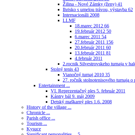
Žilina - Nové Zámky (ženy)
41
Ihrisko s umelou trávou, výstavba
62
Internacionáli 2008
LLMF
18.marec 2012
66
19.február 2012
50
6.marec 2011
54
27.február 2011
156
20.február 2011
60
13.február 2011
81
4.február 2011
2.rocnik Silvestrovskeho turnaja v h
Stolný tenis
43
Vianočný turnaj 2010
35
27. ročník stolnotenisového turnaja 
Entertainment ...
VI. Reprezentačný ples 5. február 2011
Kántry bál 9. máj 2009
Detský maškarný ples 1.6. 2008
History of the village ...
Chronicle ...
Parish office ...
Tourism ...
Kysuce
Significant personalities ...
5