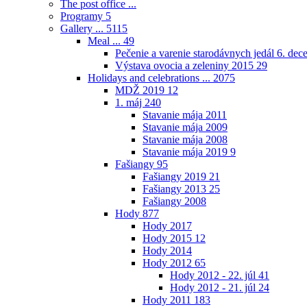
The post office ...
Programy
5
Gallery ...
5115
Meal ...
49
Pečenie a varenie starodávnych jedál 6. de
Výstava ovocia a zeleniny 2015
29
Holidays and celebrations ...
2075
MDŽ 2019
12
1. máj
240
Stavanie mája 2011
Stavanie mája 2009
Stavanie mája 2008
Stavanie mája 2019
9
Fašiangy
95
Fašiangy 2019
21
Fašiangy 2013
25
Fašiangy 2008
Hody
877
Hody 2017
Hody 2015
12
Hody 2014
Hody 2012
65
Hody 2012 - 22. júl
41
Hody 2012 - 21. júl
24
Hody 2011
183