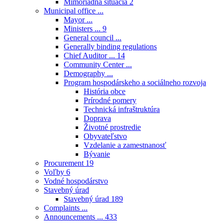
Mimoriadna situácia
2
Municipal office ...
Mayor ...
Ministers ...
9
General council ...
Generally binding regulations
Chief Auditor ...
14
Community Center ...
Demography ...
Program hospodárskeho a sociálneho rozvoja
História obce
Prírodné pomery
Technická infraštruktúra
Doprava
Životné prostredie
Obyvateľstvo
Vzdelanie a zamestnanosť
Bývanie
Procurement
19
Voľby
6
Vodné hospodárstvo
Stavebný úrad
Stavebný úrad
189
Complaints ...
Announcements ...
433