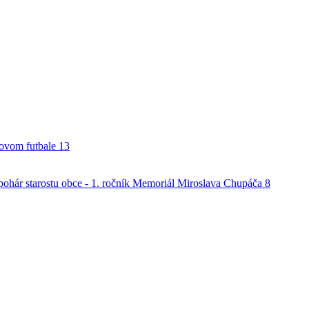
alovom futbale
13
o pohár starostu obce - 1. ročník Memoriál Miroslava Chupáča
8