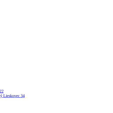
22
ý Lieskovec
34