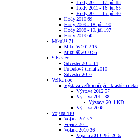
Hody 2011 - 17. júl
88
Hody 2011 - 16. júl
65
Hody 2011 - 15. júl
30
Hody 2010
69
Hody 2009 - 18. júl
190
Hody 2008 - 19. júl
197
Hody 2019
60
Mikuláš
71
Mikuláš 2012
15
Mikuláš 2010
56
Silvester
Silvester 2012
14
Futbalový turnaj 2010
Silvester 2010
Veľká noc
Výstava veľkonočných kraslíc a dekor
Výstava 2012
57
Výstava 2011
38
Výstava 2011 KD
Výstava 2008
Vojana
410
Vojana 2013
7
Vojana 2011
Vojana 2010
36
Vojana 2010 Pleš 26.6.