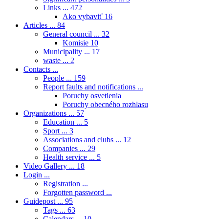
Links ...
472
Ako vybaviť
16
Articles ...
84
General council ...
32
Komisie
10
Municipality ...
17
waste ...
2
Contacts ...
People ...
159
Report faults and notifications ...
Poruchy osvetlenia
Poruchy obecného rozhlasu
Organizations ...
57
Education ...
5
Sport ...
3
Associations and clubs ...
12
Companies ...
29
Health service ...
5
Video Gallery ...
18
Login ...
Registration ...
Forgotten password ...
Guidepost ...
95
Tags ...
63
Calendars ...
10