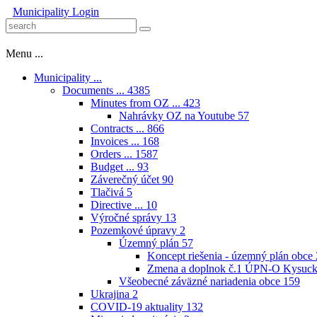
Municipality
Login
Menu ...
Municipality ...
Documents ...
4385
Minutes from OZ ...
423
Nahrávky OZ na Youtube
57
Contracts ...
866
Invoices ...
168
Orders ...
1587
Budget ...
93
Záverečný účet
90
Tlačivá
5
Directive ...
10
Výročné správy
13
Pozemkové úpravy
2
Územný plán
57
Koncept riešenia - územný plán obce
Zmena a doplnok č.1 ÚPN-O Kysuck
Všeobecné záväzné nariadenia obce
159
Ukrajina
2
COVID-19 aktuality
132