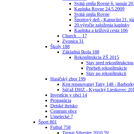
Svätá omša Rovne 6. január 20
Kaplnka Rovne 24.5.2009
Svätá omša Rovne
Športový deň - Kapucíni 21. jú
20.výročie založenia kaplnky
Kaplnka a krížová cesta
106
Church ...
17
Zvonica
31
Školy
188
Základná škola
188
Rekonštrukcia ZŠ 2015
Stav pred rekonštrukciou
Priebeh rekonštrukcie
Stav po rekonštrukcii
Hasičský zbor
199
Krst repasovanej Tatry 148 - Barbor
Súťaž DHZ - Kysucký Lieskovec 20
Investície v obci
14
Propagácia
Detské ihrisko
Centrum obce
Umelecké
7
Šport
801
Futbal
758
Turnaj Silvester 2010
59