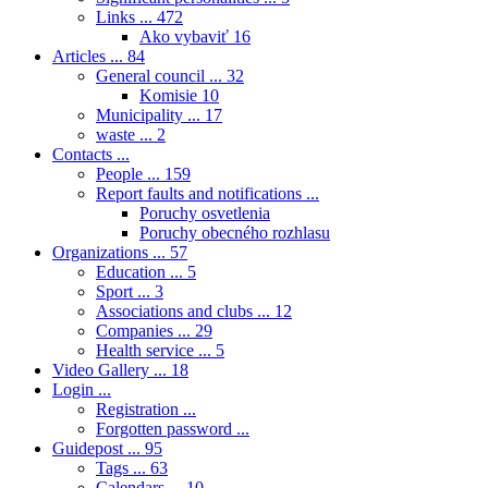
Links ...
472
Ako vybaviť
16
Articles ...
84
General council ...
32
Komisie
10
Municipality ...
17
waste ...
2
Contacts ...
People ...
159
Report faults and notifications ...
Poruchy osvetlenia
Poruchy obecného rozhlasu
Organizations ...
57
Education ...
5
Sport ...
3
Associations and clubs ...
12
Companies ...
29
Health service ...
5
Video Gallery ...
18
Login ...
Registration ...
Forgotten password ...
Guidepost ...
95
Tags ...
63
Calendars ...
10