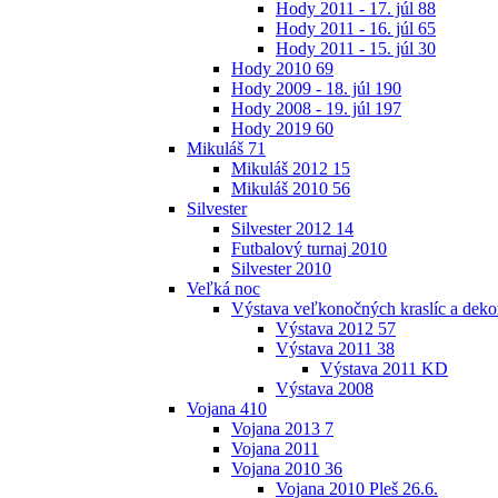
Hody 2011 - 17. júl
88
Hody 2011 - 16. júl
65
Hody 2011 - 15. júl
30
Hody 2010
69
Hody 2009 - 18. júl
190
Hody 2008 - 19. júl
197
Hody 2019
60
Mikuláš
71
Mikuláš 2012
15
Mikuláš 2010
56
Silvester
Silvester 2012
14
Futbalový turnaj 2010
Silvester 2010
Veľká noc
Výstava veľkonočných kraslíc a dekor
Výstava 2012
57
Výstava 2011
38
Výstava 2011 KD
Výstava 2008
Vojana
410
Vojana 2013
7
Vojana 2011
Vojana 2010
36
Vojana 2010 Pleš 26.6.