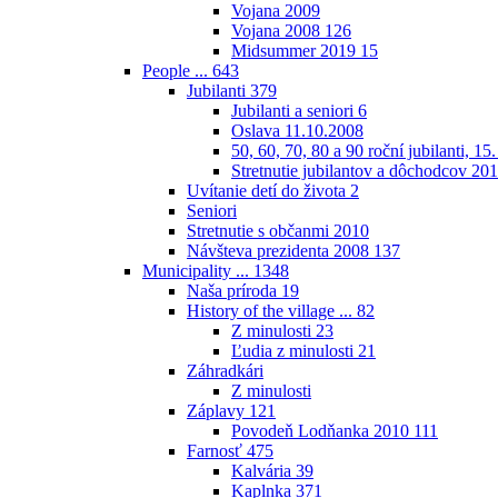
Vojana 2009
Vojana 2008
126
Midsummer 2019
15
People ...
643
Jubilanti
379
Jubilanti a seniori
6
Oslava 11.10.2008
50, 60, 70, 80 a 90 roční jubilanti, 15
Stretnutie jubilantov a dôchodcov 20
Uvítanie detí do života
2
Seniori
Stretnutie s občanmi 2010
Návšteva prezidenta 2008
137
Municipality ...
1348
Naša príroda
19
History of the village ...
82
Z minulosti
23
Ľudia z minulosti
21
Záhradkári
Z minulosti
Záplavy
121
Povodeň Lodňanka 2010
111
Farnosť
475
Kalvária
39
Kaplnka
371