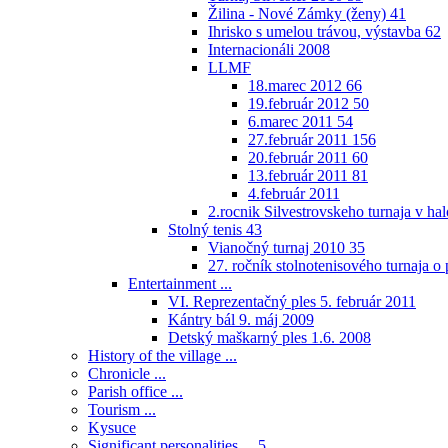
Žilina - Nové Zámky (ženy)
41
Ihrisko s umelou trávou, výstavba
62
Internacionáli 2008
LLMF
18.marec 2012
66
19.február 2012
50
6.marec 2011
54
27.február 2011
156
20.február 2011
60
13.február 2011
81
4.február 2011
2.rocnik Silvestrovskeho turnaja v h
Stolný tenis
43
Vianočný turnaj 2010
35
27. ročník stolnotenisového turnaja 
Entertainment ...
VI. Reprezentačný ples 5. február 2011
Kántry bál 9. máj 2009
Detský maškarný ples 1.6. 2008
History of the village ...
Chronicle ...
Parish office ...
Tourism ...
Kysuce
Significant personalities ...
5