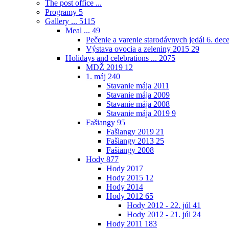
The post office ...
Programy
5
Gallery ...
5115
Meal ...
49
Pečenie a varenie starodávnych jedál 6. de
Výstava ovocia a zeleniny 2015
29
Holidays and celebrations ...
2075
MDŽ 2019
12
1. máj
240
Stavanie mája 2011
Stavanie mája 2009
Stavanie mája 2008
Stavanie mája 2019
9
Fašiangy
95
Fašiangy 2019
21
Fašiangy 2013
25
Fašiangy 2008
Hody
877
Hody 2017
Hody 2015
12
Hody 2014
Hody 2012
65
Hody 2012 - 22. júl
41
Hody 2012 - 21. júl
24
Hody 2011
183