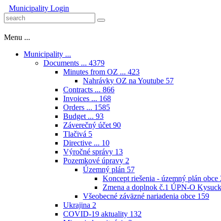
Municipality
Login
Menu ...
Municipality ...
Documents ...
4379
Minutes from OZ ...
423
Nahrávky OZ na Youtube
57
Contracts ...
866
Invoices ...
168
Orders ...
1585
Budget ...
93
Záverečný účet
90
Tlačivá
5
Directive ...
10
Výročné správy
13
Pozemkové úpravy
2
Územný plán
57
Koncept riešenia - územný plán obce
Zmena a doplnok č.1 ÚPN-O Kysuck
Všeobecné záväzné nariadenia obce
159
Ukrajina
2
COVID-19 aktuality
132