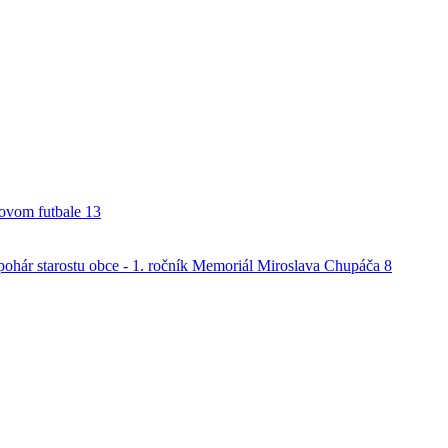
alovom futbale
13
o pohár starostu obce - 1. ročník Memoriál Miroslava Chupáča
8