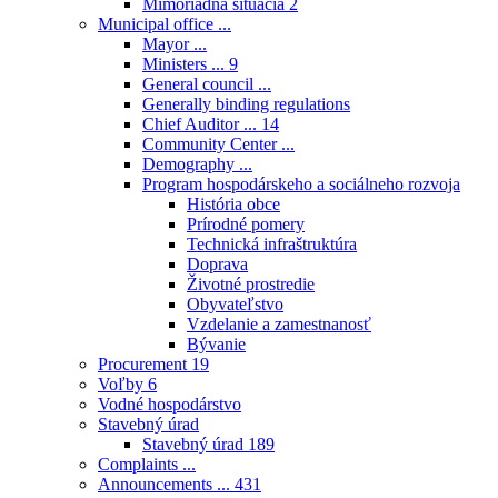
Mimoriadna situácia
2
Municipal office ...
Mayor ...
Ministers ...
9
General council ...
Generally binding regulations
Chief Auditor ...
14
Community Center ...
Demography ...
Program hospodárskeho a sociálneho rozvoja
História obce
Prírodné pomery
Technická infraštruktúra
Doprava
Životné prostredie
Obyvateľstvo
Vzdelanie a zamestnanosť
Bývanie
Procurement
19
Voľby
6
Vodné hospodárstvo
Stavebný úrad
Stavebný úrad
189
Complaints ...
Announcements ...
431