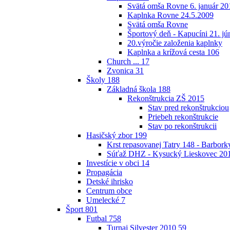
Svätá omša Rovne 6. január 20
Kaplnka Rovne 24.5.2009
Svätá omša Rovne
Športový deň - Kapucíni 21. jú
20.výročie založenia kaplnky
Kaplnka a krížová cesta
106
Church ...
17
Zvonica
31
Školy
188
Základná škola
188
Rekonštrukcia ZŠ 2015
Stav pred rekonštrukciou
Priebeh rekonštrukcie
Stav po rekonštrukcii
Hasičský zbor
199
Krst repasovanej Tatry 148 - Barbor
Súťaž DHZ - Kysucký Lieskovec 20
Investície v obci
14
Propagácia
Detské ihrisko
Centrum obce
Umelecké
7
Šport
801
Futbal
758
Turnaj Silvester 2010
59