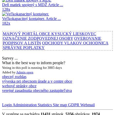
Deň matiek spojený s MDŽ
Article ...
128x
Veľkokapacitný kontajner.
Article ...
182x
MAPOVÝ PORTÁL OBCE KYSUCKÝ LIESKOVEC
OZNAČENIE ZODPOVEDNEJ OSOBY
OVEROVANIE
PODPISOV A LISTÍN
ODCHODY VLAKOV OCHODNICA
SPRÁVNE POPLATKY
Survey ...
What is the best way to inform people?
Voting in this poll is running for 3885 days
Added by
Admin
open
obecný rozhlas
výveska pri obecnom úrade a v centre obce
webové stránky obce
verejné zasadnutia obecného zastupiteľstva
Login
Administration
Statistics
Site map
GDPR
Webmail
V systéme sa nachádza
11431
stránok,
5356
obrázkov,
1974