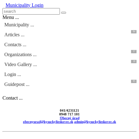
Municipality
Login
Menu ...
Municipality ...
84
Articles ...
Contacts ...
57
Organizations ...
18
Video Gallery ...
Login ...
95
Guidepost ...
Contact ...
041/4231121
0948 717 101
Obecný úrad
obecnyurad@kysuckylieskovec.sk
admin@kysuckylieskovec.sk