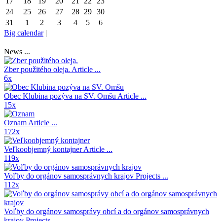
17
18
19
20
21
22
23
24
25
26
27
28
29
30
31
1
2
3
4
5
6
Big calendar
|
News ...
Zber použitého oleja.
Article ...
6x
Obec Klubina pozýva na SV. Omšu
Article ...
15x
Oznam
Article ...
172x
Veľkoobjemný kontajner
Article ...
119x
Voľby do orgánov samosprávnych krajov
Projects ...
112x
Voľby do orgánov samosprávy obcí a do orgánov samosprávnych
krajov
Projects ...