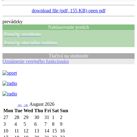
download file (pdf, 155 KB)
open pdf
prevádzky
Nahlasovanie porúch
Poruchy osvetlenia
Poruchy obecného rozhlasu
Tlačivá na stiahnutie
Oznámenie verejného funkcionára
←
→
August 2026
Mon
Tue
Wed
Thu
Fri
Sat
Sun
27
28
29
30
31
1
2
3
4
5
6
7
8
9
10
11
12
13
14
15
16