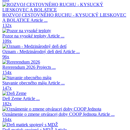
ROZVOJ CESTOVNÉHO RUCHU - KYSUCKÝ LIESKOVEC
A BOLATICE
Article ...
132x
Pozor na vysoké teploty
Article ...
109x
Oznam - Medzinárodný deň detí
Article ...
96x
Rererendum 2026
Projects ...
154x
Stavanie obecného mája
Article ...
147x
Deň Zeme
Article ...
182x
Oznámenie o zmene otváracej doby COOP Jednota
Article ...
164x
Deň matiek spojený s MDŽ
Article ...