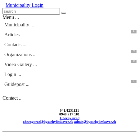
Municipality
Login
Menu ...
Municipality ...
84
Articles ...
Contacts ...
57
Organizations ...
18
Video Gallery ...
Login ...
95
Guidepost ...
Contact ...
041/4231121
0948 717 101
Obecný úrad
obecnyurad@kysuckylieskovec.sk
admin@kysuckylieskovec.sk