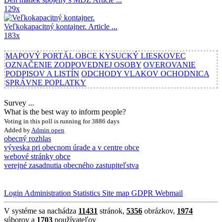
129x
Veľkokapacitný kontajner.
Article ...
183x
MAPOVÝ PORTÁL OBCE KYSUCKÝ LIESKOVEC
OZNAČENIE ZODPOVEDNEJ OSOBY
OVEROVANIE
PODPISOV A LISTÍN
ODCHODY VLAKOV OCHODNICA
SPRÁVNE POPLATKY
Survey ...
What is the best way to inform people?
Voting in this poll is running for 3886 days
Added by
Admin
open
obecný rozhlas
výveska pri obecnom úrade a v centre obce
webové stránky obce
verejné zasadnutia obecného zastupiteľstva
Login
Administration
Statistics
Site map
GDPR
Webmail
V systéme sa nachádza
11431
stránok,
5356
obrázkov,
1974
súborov a
1703
používateľov