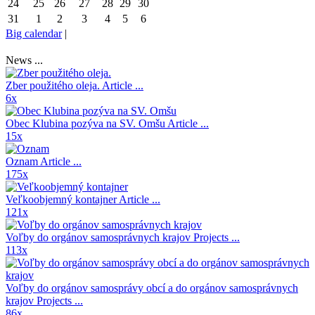
24
25
26
27
28
29
30
31
1
2
3
4
5
6
Big calendar
|
News ...
Zber použitého oleja.
Article ...
6x
Obec Klubina pozýva na SV. Omšu
Article ...
15x
Oznam
Article ...
175x
Veľkoobjemný kontajner
Article ...
121x
Voľby do orgánov samosprávnych krajov
Projects ...
113x
Voľby do orgánov samosprávy obcí a do orgánov samosprávnych
krajov
Projects ...
86x