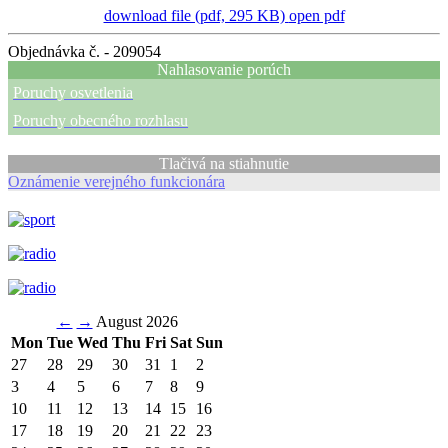
download file (pdf, 295 KB)
open pdf
Objednávka č. - 209054
Nahlasovanie porúch
Poruchy osvetlenia
Poruchy obecného rozhlasu
Tlačivá na stiahnutie
Oznámenie verejného funkcionára
←
→
August 2026
Mon
Tue
Wed
Thu
Fri
Sat
Sun
27
28
29
30
31
1
2
3
4
5
6
7
8
9
10
11
12
13
14
15
16
17
18
19
20
21
22
23