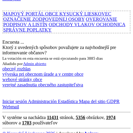
MAPOVÝ PORTÁL OBCE KYSUCKÝ LIESKOVEC
OZNAČENIE ZODPOVEDNEJ OSOBY
OVEROVANIE
PODPISOV A LISTÍN
ODCHODY VLAKOV OCHODNICA
SPRÁVNE POPLATKY
Encuesta ...
Ktorý z uvedených spôsobov považujete za najvhodnejší pre
informovanie občanov?
La votación en esta encuesta se está ejecutando para 3885 dias
Añadido por
Admin
abierto
obecný rozhlas
výveska pri obecnom úrade a v centre obce
webové stránky obce
verejné zasadnutia obecného zastupiteľstva
Iniciar sesión
Administración
Estadística
Mapa del sitio
GDPR
Webmail
V systéme sa nachádza
11431
stránok,
5356
obrázkov,
1974
súborov a
1703
používateľov