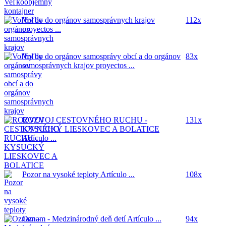
Voľby do orgánov samosprávnych krajov
112x
proyectos ...
Voľby do orgánov samosprávy obcí a do orgánov
83x
samosprávnych krajov
proyectos ...
ROZVOJ CESTOVNÉHO RUCHU -
131x
KYSUCKÝ LIESKOVEC A BOLATICE
Artículo ...
Pozor na vysoké teploty
Artículo ...
108x
Oznam - Medzinárodný deň detí
Artículo ...
94x