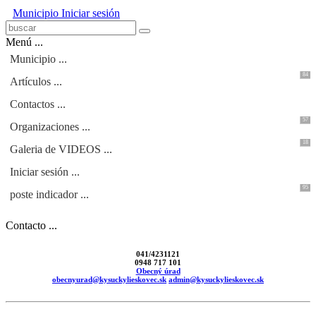
Municipio
Iniciar sesión
Menú ...
Municipio ...
84
Artículos ...
Contactos ...
57
Organizaciones ...
18
Galeria de VIDEOS ...
Iniciar sesión ...
95
poste indicador ...
Contacto ...
041/4231121
0948 717 101
Obecný úrad
obecnyurad@kysuckylieskovec.sk
admin@kysuckylieskovec.sk