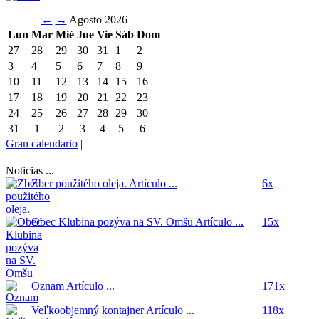
←
→
Agosto 2026
Lun
Mar
Mié
Jue
Vie
Sáb
Dom
27
28
29
30
31
1
2
3
4
5
6
7
8
9
10
11
12
13
14
15
16
17
18
19
20
21
22
23
24
25
26
27
28
29
30
31
1
2
3
4
5
6
Gran calendario
|
Noticias ...
Zber použitého oleja.
Artículo ...
6x
Obec Klubina pozýva na SV. Omšu
Artículo ...
15x
Oznam
Artículo ...
171x
Veľkoobjemný kontajner
Artículo ...
118x