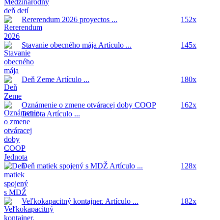
Rererendum 2026
proyectos ...
152x
Stavanie obecného mája
Artículo ...
145x
Deň Zeme
Artículo ...
180x
Oznámenie o zmene otváracej doby COOP
162x
Jednota
Artículo ...
Deň matiek spojený s MDŽ
Artículo ...
128x
Veľkokapacitný kontajner.
Artículo ...
182x