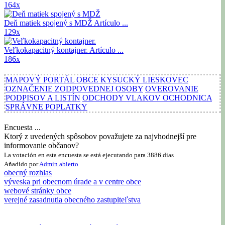
164x
Deň matiek spojený s MDŽ
Artículo ...
129x
Veľkokapacitný kontajner.
Artículo ...
186x
MAPOVÝ PORTÁL OBCE KYSUCKÝ LIESKOVEC
OZNAČENIE ZODPOVEDNEJ OSOBY
OVEROVANIE
PODPISOV A LISTÍN
ODCHODY VLAKOV OCHODNICA
SPRÁVNE POPLATKY
Encuesta ...
Ktorý z uvedených spôsobov považujete za najvhodnejší pre
informovanie občanov?
La votación en esta encuesta se está ejecutando para 3886 dias
Añadido por
Admin
abierto
obecný rozhlas
výveska pri obecnom úrade a v centre obce
webové stránky obce
verejné zasadnutia obecného zastupiteľstva