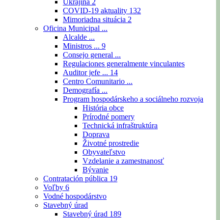
Ukrajina
2
COVID-19 aktuality
132
Mimoriadna situácia
2
Oficina Municipal ...
Alcalde ...
Ministros ...
9
Consejo general ...
Regulaciones generalmente vinculantes
Auditor jefe ...
14
Centro Comunitario ...
Demografía ...
Program hospodárskeho a sociálneho rozvoja
História obce
Prírodné pomery
Technická infraštruktúra
Doprava
Životné prostredie
Obyvateľstvo
Vzdelanie a zamestnanosť
Bývanie
Contratación pública
19
Voľby
6
Vodné hospodárstvo
Stavebný úrad
Stavebný úrad
189