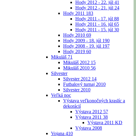
Hody 2012 - 22. júl
41
Hody 2012 - 21. júl
24
Hody 2011
183
Hody 2011 - 17. júl
88
Hody 2011 - 16. júl
65
Hody 2011 - 15. júl
30
Hody 2010
69
Hody 2009 - 18. júl
190
Hody 2008 - 19. júl
197
Hody 2019
60
Mikuláš
71
Mikuláš 2012
15
Mikuláš 2010
56
Silvester
Silvester 2012
14
Futbalový turnaj 2010
Silvester 2010
Veľká noc
Výstava veľkonočných kraslíc a
dekorácií
Výstava 2012
57
Výstava 2011
38
Výstava 2011 KD
Výstava 2008
Vojana
410