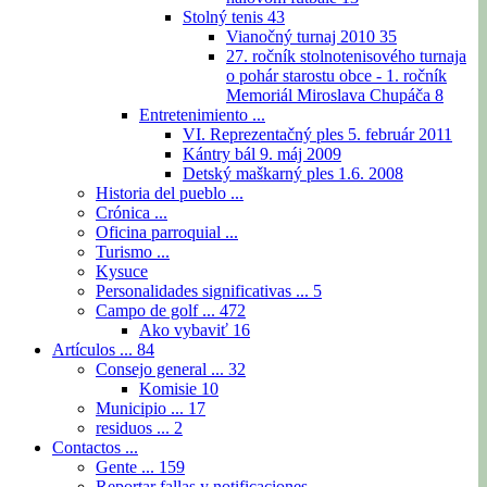
Stolný tenis
43
Vianočný turnaj 2010
35
27. ročník stolnotenisového turnaja
o pohár starostu obce - 1. ročník
Memoriál Miroslava Chupáča
8
Entretenimiento ...
VI. Reprezentačný ples 5. február 2011
Kántry bál 9. máj 2009
Detský maškarný ples 1.6. 2008
Historia del pueblo ...
Crónica ...
Oficina parroquial ...
Turismo ...
Kysuce
Personalidades significativas ...
5
Campo de golf ...
472
Ako vybaviť
16
Artículos ...
84
Consejo general ...
32
Komisie
10
Municipio ...
17
residuos ...
2
Contactos ...
Gente ...
159
Reportar fallas y notificaciones ...