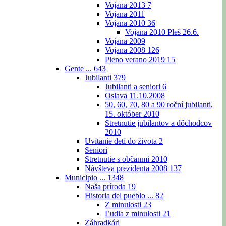
Vojana 2013
7
Vojana 2011
Vojana 2010
36
Vojana 2010 Pleš 26.6.
Vojana 2009
Vojana 2008
126
Pleno verano 2019
15
Gente ...
643
Jubilanti
379
Jubilanti a seniori
6
Oslava 11.10.2008
50, 60, 70, 80 a 90 roční jubilanti,
15. október 2010
Stretnutie jubilantov a dôchodcov
2010
Uvítanie detí do života
2
Seniori
Stretnutie s občanmi 2010
Návšteva prezidenta 2008
137
Municipio ...
1348
Naša príroda
19
Historia del pueblo ...
82
Z minulosti
23
Ľudia z minulosti
21
Záhradkári