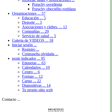
Poruchy osvetlenia
Poruchy obecného rozhlasu
Organizaciones ...
57
Educación ...
5
Deporte ...
3
Asociaciones y clubes. ...
12
Compañías ...
29
Servicio de salud ...
5
Galeria de VIDEOS ...
18
Iniciar sesión ...
Registro ...
Contraseña olvidada ...
poste indicador ...
95
Etiquetas ...
63
Calendarios ...
10
Centro ...
6
Formas ...
12
Cartas ...
22
Diapositivas ...
14
Tu propio sitio web
Contacto ...
041/4231121