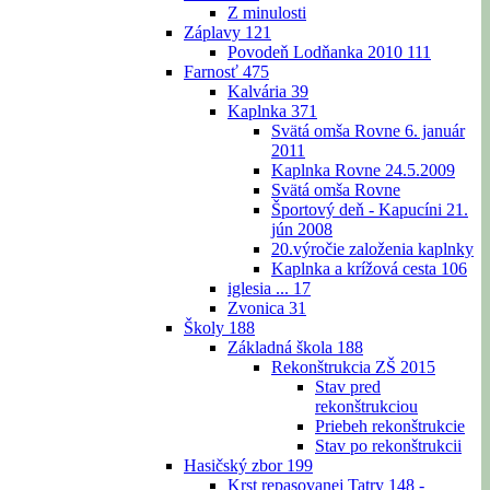
Z minulosti
Záplavy
121
Povodeň Lodňanka 2010
111
Farnosť
475
Kalvária
39
Kaplnka
371
Svätá omša Rovne 6. január
2011
Kaplnka Rovne 24.5.2009
Svätá omša Rovne
Športový deň - Kapucíni 21.
jún 2008
20.výročie založenia kaplnky
Kaplnka a krížová cesta
106
iglesia ...
17
Zvonica
31
Školy
188
Základná škola
188
Rekonštrukcia ZŠ 2015
Stav pred
rekonštrukciou
Priebeh rekonštrukcie
Stav po rekonštrukcii
Hasičský zbor
199
Krst repasovanej Tatry 148 -