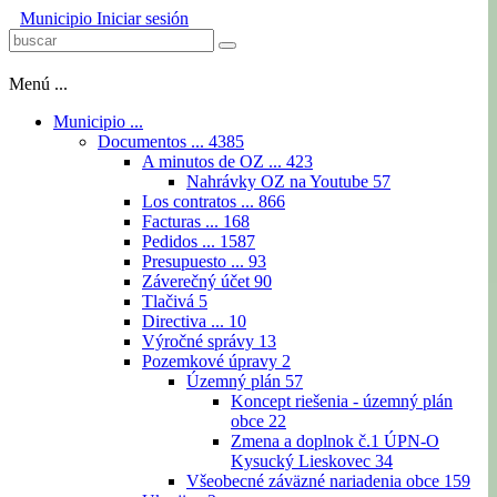
Municipio
Iniciar sesión
Menú ...
Municipio ...
Documentos ...
4385
A minutos de OZ ...
423
Nahrávky OZ na Youtube
57
Los contratos ...
866
Facturas ...
168
Pedidos ...
1587
Presupuesto ...
93
Záverečný účet
90
Tlačivá
5
Directiva ...
10
Výročné správy
13
Pozemkové úpravy
2
Územný plán
57
Koncept riešenia - územný plán
obce
22
Zmena a doplnok č.1 ÚPN-O
Kysucký Lieskovec
34
Všeobecné záväzné nariadenia obce
159