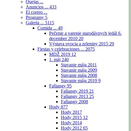
Quejas ...
Anuncios ...
433
El correo ...
Programy
5
Galería ...
5115
Comida ...
49
Pečenie a varenie starodávnych jedál 6.
december 2010
20
Výstava ovocia a zeleniny 2015
29
Fiestas y celebraciones ...
2075
MDŽ 2019
12
1. máj
240
Stavanie mája 2011
Stavanie mája 2009
Stavanie mája 2008
Stavanie mája 2019
9
Fašiangy
95
Fašiangy 2019
21
Fašiangy 2013
25
Fašiangy 2008
Hody
877
Hody 2017
Hody 2015
12
Hody 2014
Hody 2012
65