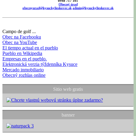
0948 717 101
Obecný úrad
obecnyurad@kysuckylieskovec.sk
admin@kysuckylieskovec.sk
Campo de golf ...
Obec na Facebooku
Obec na YouTube
El tiempo actual en el pueblo
Pueblo en Wikipedia
Empresas en el pueblo.
Elektronická verzia týždenníka Kysuce
Mercado inmobiliario
Obecný rozhlas online
Sitio web gratis
banner