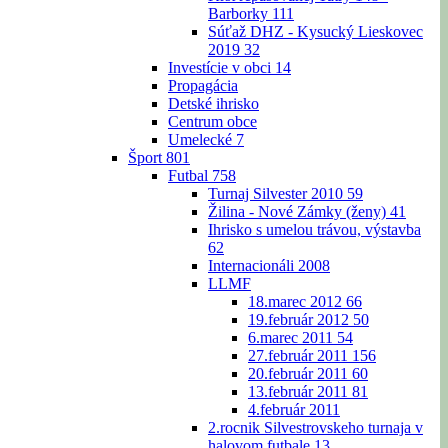
Barborky
111
Súťaž DHZ - Kysucký Lieskovec
2019
32
Investície v obci
14
Propagácia
Detské ihrisko
Centrum obce
Umelecké
7
Šport
801
Futbal
758
Turnaj Silvester 2010
59
Žilina - Nové Zámky (ženy)
41
Ihrisko s umelou trávou, výstavba
62
Internacionáli 2008
LLMF
18.marec 2012
66
19.február 2012
50
6.marec 2011
54
27.február 2011
156
20.február 2011
60
13.február 2011
81
4.február 2011
2.rocnik Silvestrovskeho turnaja v
halovom futbale
13