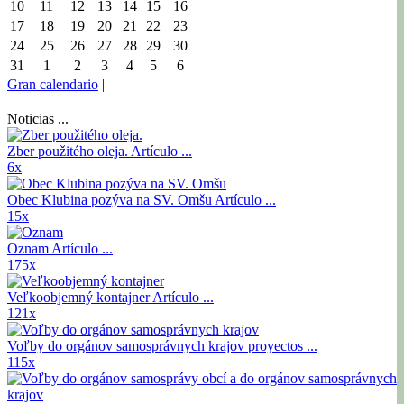
10
11
12
13
14
15
16
17
18
19
20
21
22
23
24
25
26
27
28
29
30
31
1
2
3
4
5
6
Gran calendario
|
Noticias ...
Zber použitého oleja.
Artículo ...
6x
Obec Klubina pozýva na SV. Omšu
Artículo ...
15x
Oznam
Artículo ...
175x
Veľkoobjemný kontajner
Artículo ...
121x
Voľby do orgánov samosprávnych krajov
proyectos ...
115x