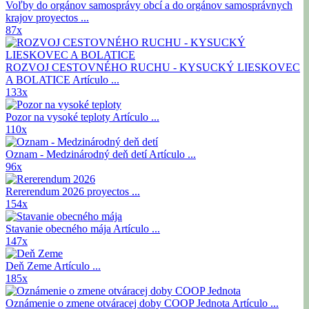
Voľby do orgánov samosprávy obcí a do orgánov samosprávnych
krajov
proyectos ...
87x
ROZVOJ CESTOVNÉHO RUCHU - KYSUCKÝ LIESKOVEC
A BOLATICE
Artículo ...
133x
Pozor na vysoké teploty
Artículo ...
110x
Oznam - Medzinárodný deň detí
Artículo ...
96x
Rererendum 2026
proyectos ...
154x
Stavanie obecného mája
Artículo ...
147x
Deň Zeme
Artículo ...
185x
Oznámenie o zmene otváracej doby COOP Jednota
Artículo ...