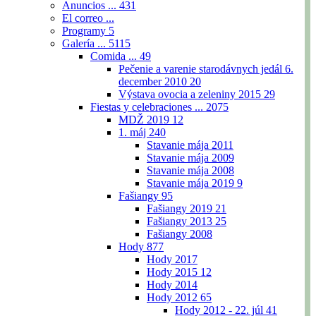
Anuncios ...
431
El correo ...
Programy
5
Galería ...
5115
Comida ...
49
Pečenie a varenie starodávnych jedál 6.
december 2010
20
Výstava ovocia a zeleniny 2015
29
Fiestas y celebraciones ...
2075
MDŽ 2019
12
1. máj
240
Stavanie mája 2011
Stavanie mája 2009
Stavanie mája 2008
Stavanie mája 2019
9
Fašiangy
95
Fašiangy 2019
21
Fašiangy 2013
25
Fašiangy 2008
Hody
877
Hody 2017
Hody 2015
12
Hody 2014
Hody 2012
65
Hody 2012 - 22. júl
41