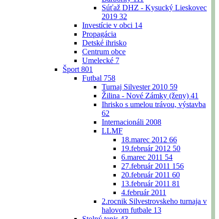
Súťaž DHZ - Kysucký Lieskovec
2019
32
Investície v obci
14
Propagácia
Detské ihrisko
Centrum obce
Umelecké
7
Šport
801
Futbal
758
Turnaj Silvester 2010
59
Žilina - Nové Zámky (ženy)
41
Ihrisko s umelou trávou, výstavba
62
Internacionáli 2008
LLMF
18.marec 2012
66
19.február 2012
50
6.marec 2011
54
27.február 2011
156
20.február 2011
60
13.február 2011
81
4.február 2011
2.rocnik Silvestrovskeho turnaja v
halovom futbale
13
Stolný tenis
43