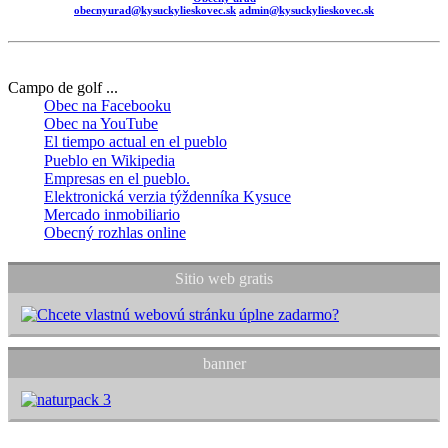
obecnyurad@kysuckylieskovec.sk
admin@kysuckylieskovec.sk
Campo de golf ...
Obec na Facebooku
Obec na YouTube
El tiempo actual en el pueblo
Pueblo en Wikipedia
Empresas en el pueblo.
Elektronická verzia týždenníka Kysuce
Mercado inmobiliario
Obecný rozhlas online
Sitio web gratis
banner