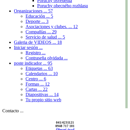
Poruchy osvetlenia
Poruchy obecného rozhlasu
Organizaciones ...
57
Educación ...
5
Deporte ...
3
Asociaciones y clubes. ...
12
Compañías ...
29
Servicio de salud ...
5
Galeria de VIDEOS ...
18
Iniciar sesión ...
Registro ...
Contraseña olvidada ...
poste indicador ...
95
Etiquetas ...
63
Calendarios ...
10
Centro ...
6
Formas ...
12
Cartas ...
22
Diapositivas ...
14
Tu propio sitio web
Contacto ...
041/4231121
0948 717 101
Obecný úrad