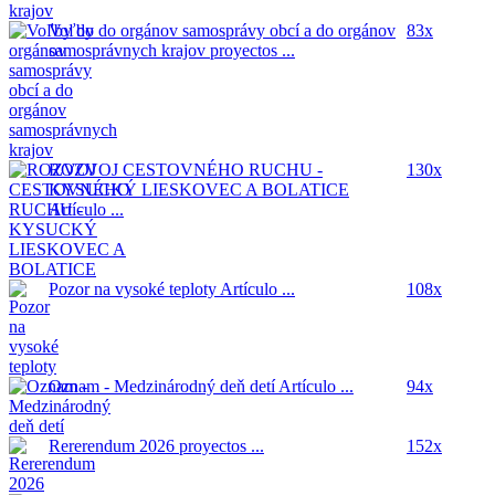
Voľby do orgánov samosprávy obcí a do orgánov
83x
samosprávnych krajov
proyectos ...
ROZVOJ CESTOVNÉHO RUCHU -
130x
KYSUCKÝ LIESKOVEC A BOLATICE
Artículo ...
Pozor na vysoké teploty
Artículo ...
108x
Oznam - Medzinárodný deň detí
Artículo ...
94x
Rererendum 2026
proyectos ...
152x