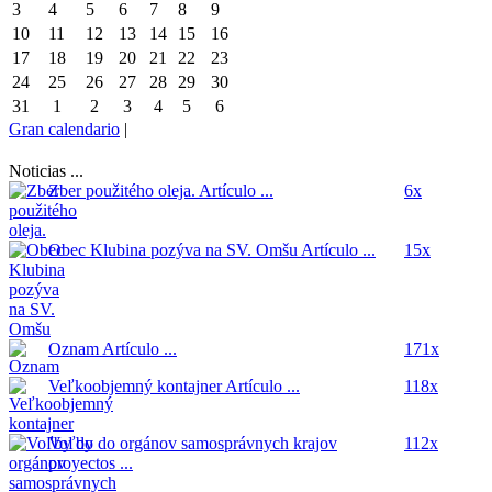
3
4
5
6
7
8
9
10
11
12
13
14
15
16
17
18
19
20
21
22
23
24
25
26
27
28
29
30
31
1
2
3
4
5
6
Gran calendario
|
Noticias ...
Zber použitého oleja.
Artículo ...
6x
Obec Klubina pozýva na SV. Omšu
Artículo ...
15x
Oznam
Artículo ...
171x
Veľkoobjemný kontajner
Artículo ...
118x
Voľby do orgánov samosprávnych krajov
112x
proyectos ...