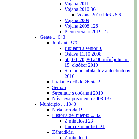
Vojana 2011
Vojana 2010
36
Vojana 2010 Pleš 26.6.
Vojana 2009
Vojana 2008
126
Pleno verano 2019
15
Gente ...
643
Jubilanti
379
Jubilanti a seniori
6
Oslava 11.10.2008
50, 60, 70, 80 a 90 roční jubilanti,
15. október 2010
Stretnutie jubilantov a dôchodcov
2010
Uvítanie detí do života
2
Seniori
Stretnutie s občanmi 2010
Návšteva prezidenta 2008
137
Municipio ...
1348
Naša príroda
19
Historia del pueblo ...
82
Z minulosti
23
Ľudia z minulosti
21
Záhradkári
Z minulosti