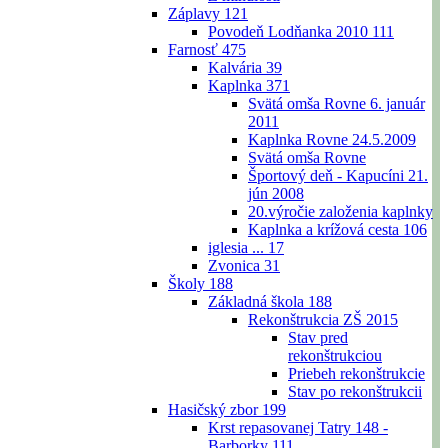
Záplavy
121
Povodeň Lodňanka 2010
111
Farnosť
475
Kalvária
39
Kaplnka
371
Svätá omša Rovne 6. január
2011
Kaplnka Rovne 24.5.2009
Svätá omša Rovne
Športový deň - Kapucíni 21.
jún 2008
20.výročie založenia kaplnky
Kaplnka a krížová cesta
106
iglesia ...
17
Zvonica
31
Školy
188
Základná škola
188
Rekonštrukcia ZŠ 2015
Stav pred
rekonštrukciou
Priebeh rekonštrukcie
Stav po rekonštrukcii
Hasičský zbor
199
Krst repasovanej Tatry 148 -
Barborky
111