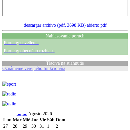
descargar archivo (pdf, 3698 KB)
abierto pdf
Nahlasovanie porúch
Poruchy osvetlenia
Poruchy obecného rozhlasu
Tlačivá na stiahnutie
Oznámenie verejného funkcionára
←
→
Agosto 2026
Lun
Mar
Mié
Jue
Vie
Sáb
Dom
27
28
29
30
31
1
2