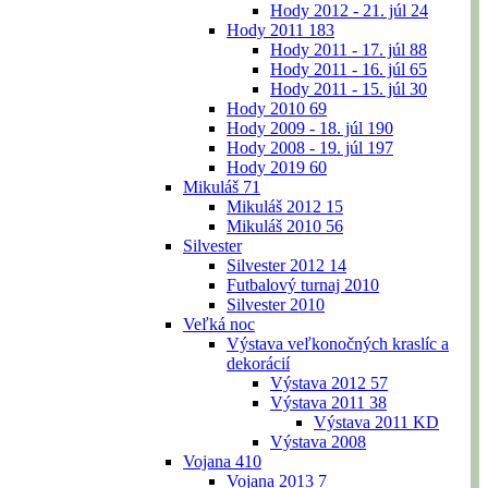
Hody 2012 - 21. júl
24
Hody 2011
183
Hody 2011 - 17. júl
88
Hody 2011 - 16. júl
65
Hody 2011 - 15. júl
30
Hody 2010
69
Hody 2009 - 18. júl
190
Hody 2008 - 19. júl
197
Hody 2019
60
Mikuláš
71
Mikuláš 2012
15
Mikuláš 2010
56
Silvester
Silvester 2012
14
Futbalový turnaj 2010
Silvester 2010
Veľká noc
Výstava veľkonočných kraslíc a
dekorácií
Výstava 2012
57
Výstava 2011
38
Výstava 2011 KD
Výstava 2008
Vojana
410
Vojana 2013
7