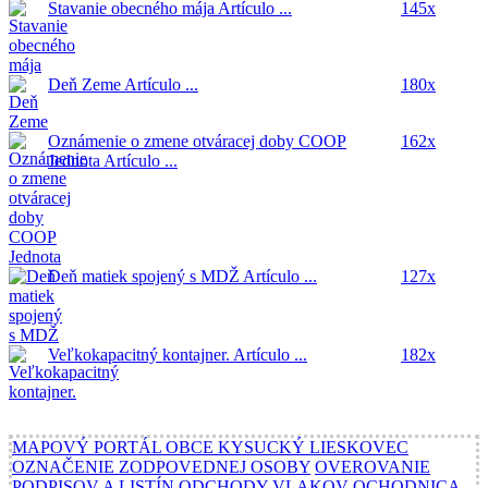
Stavanie obecného mája
Artículo ...
145x
Deň Zeme
Artículo ...
180x
Oznámenie o zmene otváracej doby COOP
162x
Jednota
Artículo ...
Deň matiek spojený s MDŽ
Artículo ...
127x
Veľkokapacitný kontajner.
Artículo ...
182x
MAPOVÝ PORTÁL OBCE KYSUCKÝ LIESKOVEC
OZNAČENIE ZODPOVEDNEJ OSOBY
OVEROVANIE
PODPISOV A LISTÍN
ODCHODY VLAKOV OCHODNICA