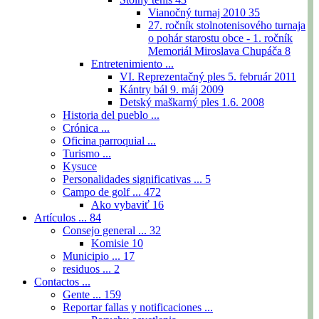
Vianočný turnaj 2010
35
27. ročník stolnotenisového turnaja
o pohár starostu obce - 1. ročník
Memoriál Miroslava Chupáča
8
Entretenimiento ...
VI. Reprezentačný ples 5. február 2011
Kántry bál 9. máj 2009
Detský maškarný ples 1.6. 2008
Historia del pueblo ...
Crónica ...
Oficina parroquial ...
Turismo ...
Kysuce
Personalidades significativas ...
5
Campo de golf ...
472
Ako vybaviť
16
Artículos ...
84
Consejo general ...
32
Komisie
10
Municipio ...
17
residuos ...
2
Contactos ...
Gente ...
159
Reportar fallas y notificaciones ...