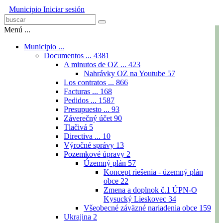
Municipio
Iniciar sesión
Menú ...
Municipio ...
Documentos ...
4381
A minutos de OZ ...
423
Nahrávky OZ na Youtube
57
Los contratos ...
866
Facturas ...
168
Pedidos ...
1587
Presupuesto ...
93
Záverečný účet
90
Tlačivá
5
Directiva ...
10
Výročné správy
13
Pozemkové úpravy
2
Územný plán
57
Koncept riešenia - územný plán
obce
22
Zmena a doplnok č.1 ÚPN-O
Kysucký Lieskovec
34
Všeobecné záväzné nariadenia obce
159
Ukrajina
2