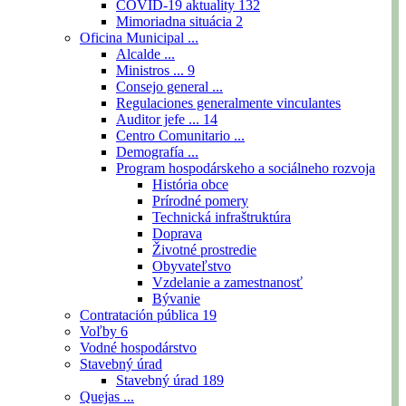
COVID-19 aktuality
132
Mimoriadna situácia
2
Oficina Municipal ...
Alcalde ...
Ministros ...
9
Consejo general ...
Regulaciones generalmente vinculantes
Auditor jefe ...
14
Centro Comunitario ...
Demografía ...
Program hospodárskeho a sociálneho rozvoja
História obce
Prírodné pomery
Technická infraštruktúra
Doprava
Životné prostredie
Obyvateľstvo
Vzdelanie a zamestnanosť
Bývanie
Contratación pública
19
Voľby
6
Vodné hospodárstvo
Stavebný úrad
Stavebný úrad
189
Quejas ...