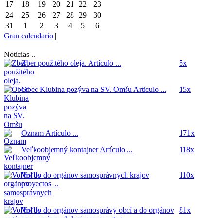
17
18
19
20
21
22
23
24
25
26
27
28
29
30
31
1
2
3
4
5
6
Gran calendario
|
Noticias ...
Zber použitého oleja.
Artículo ...
5x
Obec Klubina pozýva na SV. Omšu
Artículo ...
15x
Oznam
Artículo ...
171x
Veľkoobjemný kontajner
Artículo ...
118x
Voľby do orgánov samosprávnych krajov
110x
proyectos ...
Voľby do orgánov samosprávy obcí a do orgánov
81x