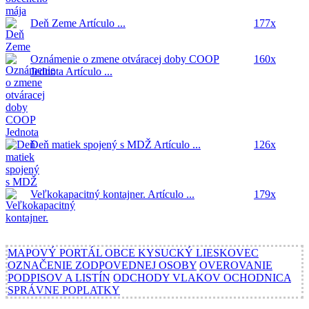
Deň Zeme
Artículo ...
177x
Oznámenie o zmene otváracej doby COOP
160x
Jednota
Artículo ...
Deň matiek spojený s MDŽ
Artículo ...
126x
Veľkokapacitný kontajner.
Artículo ...
179x
MAPOVÝ PORTÁL OBCE KYSUCKÝ LIESKOVEC
OZNAČENIE ZODPOVEDNEJ OSOBY
OVEROVANIE
PODPISOV A LISTÍN
ODCHODY VLAKOV OCHODNICA
SPRÁVNE POPLATKY