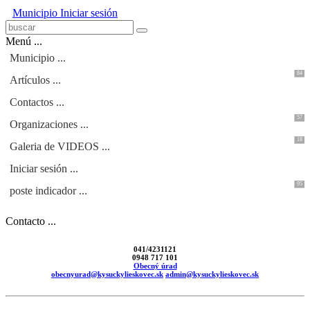
Municipio
Iniciar sesión
Menú ...
Municipio ...
84
Artículos ...
Contactos ...
57
Organizaciones ...
18
Galeria de VIDEOS ...
Iniciar sesión ...
95
poste indicador ...
Contacto ...
041/4231121
0948 717 101
Obecný úrad
obecnyurad@kysuckylieskovec.sk
admin@kysuckylieskovec.sk