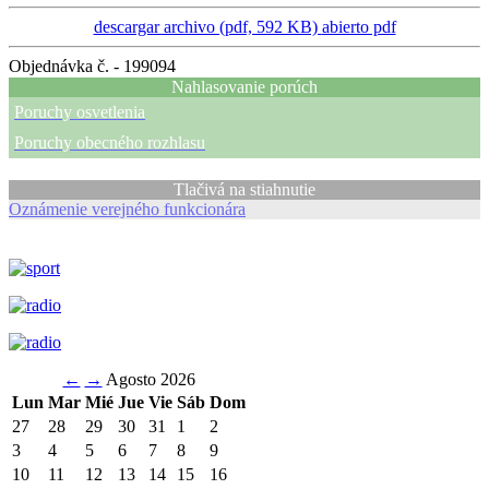
descargar archivo (pdf, 592 KB)
abierto pdf
Objednávka č. - 199094
Nahlasovanie porúch
Poruchy osvetlenia
Poruchy obecného rozhlasu
Tlačivá na stiahnutie
Oznámenie verejného funkcionára
←
→
Agosto 2026
Lun
Mar
Mié
Jue
Vie
Sáb
Dom
27
28
29
30
31
1
2
3
4
5
6
7
8
9
10
11
12
13
14
15
16