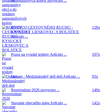
samosprávnych krajov
proyectos ...
ROZVOJ CESTOVNÉHO RUCHU -
128x
KYSUCKÝ LIESKOVEC A BOLATICE
Artículo ...
Pozor na vysoké teploty
Artículo ...
107x
Oznam - Medzinárodný deň detí
Artículo ...
93x
Rererendum 2026
proyectos ...
149x
Stavanie obecného mája
Artículo ...
142x