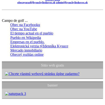
obecnyurad@kysuckylieskovec.sk
admin@kysuckylieskovec.sk
Campo de golf ...
Obec na Facebooku
Obec na YouTube
El tiempo actual en el pueblo
Pueblo en Wikipedia
Empresas en el pueblo.
Elektronická verzia týždenníka Kysuce
Mercado inmobiliario
Obecný rozhlas online
Sitio web gratis
banner