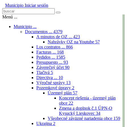
Municipio
Iniciar sesión
Menú ...
Municipio ...
Documentos ...
4379
A minutos de OZ ...
423
Nahrávky OZ na Youtube
57
Los contratos ...
866
Facturas ...
168
Pedidos ...
1585
Presupuesto ...
93
Záverečný účet
90
Tlačivá
5
Directiva ...
10
Výročné správy
13
Pozemkové úpravy
2
Územný plán
57
Koncept riešenia - územný plán
obce
22
Zmena a doplnok č.1 ÚPN-O
Kysucký Lieskovec
34
Všeobecné záväzné nariadenia obce
159
Ukrajina
2