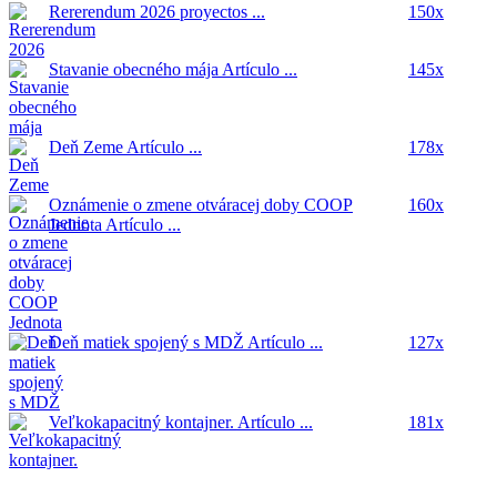
Rererendum 2026
proyectos ...
150x
Stavanie obecného mája
Artículo ...
145x
Deň Zeme
Artículo ...
178x
Oznámenie o zmene otváracej doby COOP
160x
Jednota
Artículo ...
Deň matiek spojený s MDŽ
Artículo ...
127x
Veľkokapacitný kontajner.
Artículo ...
181x