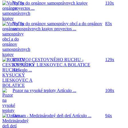
Voľby do orgánov samosprávnych krajov
110x
proyectos ...
Voľby do orgánov samosprávy obcí a do orgánov
83x
samosprávnych krajov
proyectos ...
ROZVOJ CESTOVNÉHO RUCHU -
129x
KYSUCKÝ LIESKOVEC A BOLATICE
Artículo ...
Pozor na vysoké teploty
Artículo ...
108x
Oznam - Medzinárodný deň detí
Artículo ...
94x