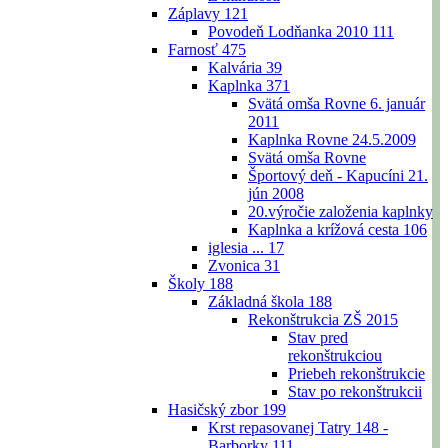
Záplavy
121
Povodeň Lodňanka 2010
111
Farnosť
475
Kalvária
39
Kaplnka
371
Svätá omša Rovne 6. január
2011
Kaplnka Rovne 24.5.2009
Svätá omša Rovne
Športový deň - Kapucíni 21.
jún 2008
20.výročie založenia kaplnky
Kaplnka a krížová cesta
106
iglesia ...
17
Zvonica
31
Školy
188
Základná škola
188
Rekonštrukcia ZŠ 2015
Stav pred
rekonštrukciou
Priebeh rekonštrukcie
Stav po rekonštrukcii
Hasičský zbor
199
Krst repasovanej Tatry 148 -
Barborky
111