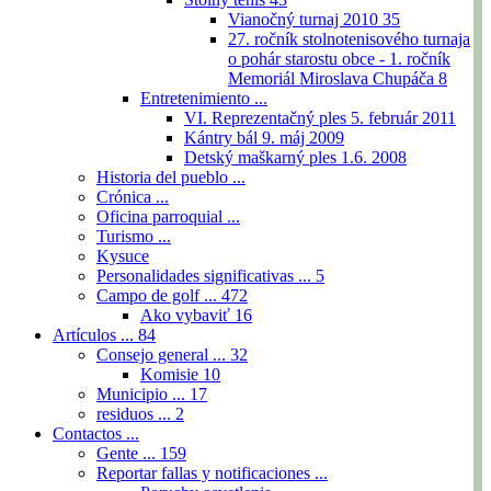
Vianočný turnaj 2010
35
27. ročník stolnotenisového turnaja
o pohár starostu obce - 1. ročník
Memoriál Miroslava Chupáča
8
Entretenimiento ...
VI. Reprezentačný ples 5. február 2011
Kántry bál 9. máj 2009
Detský maškarný ples 1.6. 2008
Historia del pueblo ...
Crónica ...
Oficina parroquial ...
Turismo ...
Kysuce
Personalidades significativas ...
5
Campo de golf ...
472
Ako vybaviť
16
Artículos ...
84
Consejo general ...
32
Komisie
10
Municipio ...
17
residuos ...
2
Contactos ...
Gente ...
159
Reportar fallas y notificaciones ...