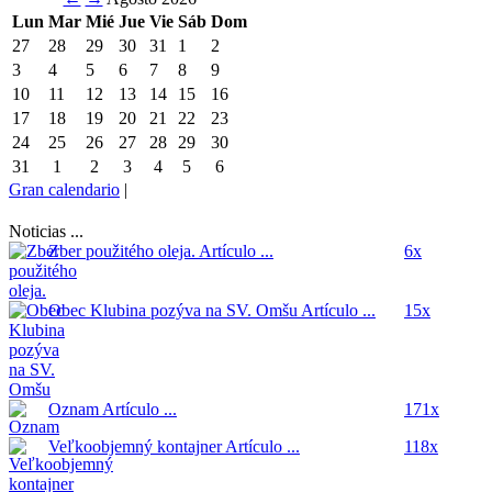
Lun
Mar
Mié
Jue
Vie
Sáb
Dom
27
28
29
30
31
1
2
3
4
5
6
7
8
9
10
11
12
13
14
15
16
17
18
19
20
21
22
23
24
25
26
27
28
29
30
31
1
2
3
4
5
6
Gran calendario
|
Noticias ...
Zber použitého oleja.
Artículo ...
6x
Obec Klubina pozýva na SV. Omšu
Artículo ...
15x
Oznam
Artículo ...
171x
Veľkoobjemný kontajner
Artículo ...
118x