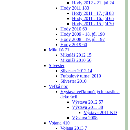
Hody 2012 - 21. júl
24
Hody 2011
183
Hody 2011 - 17. júl
88
Hody 2011 - 16. júl
65
Hody 2011 - 15. júl
30
Hody 2010
69
Hody 2009 - 18. júl
190
Hody 2008 - 19. júl
197
Hody 2019
60
Mikuláš
71
Mikuláš 2012
15
Mikuláš 2010
56
Silvester
Silvester 2012
14
Futbalový turnaj 2010
Silvester 2010
Veľká noc
Výstava veľkonočných kraslíc a
dekorácií
Výstava 2012
57
Výstava 2011
38
Výstava 2011 KD
Výstava 2008
Vojana
410
Vojana 2013
7