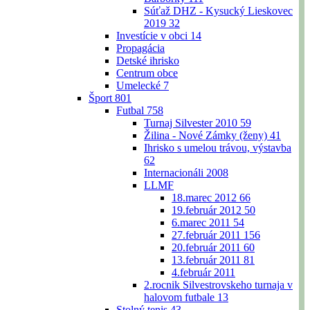
Súťaž DHZ - Kysucký Lieskovec
2019
32
Investície v obci
14
Propagácia
Detské ihrisko
Centrum obce
Umelecké
7
Šport
801
Futbal
758
Turnaj Silvester 2010
59
Žilina - Nové Zámky (ženy)
41
Ihrisko s umelou trávou, výstavba
62
Internacionáli 2008
LLMF
18.marec 2012
66
19.február 2012
50
6.marec 2011
54
27.február 2011
156
20.február 2011
60
13.február 2011
81
4.február 2011
2.rocnik Silvestrovskeho turnaja v
halovom futbale
13
Stolný tenis
43