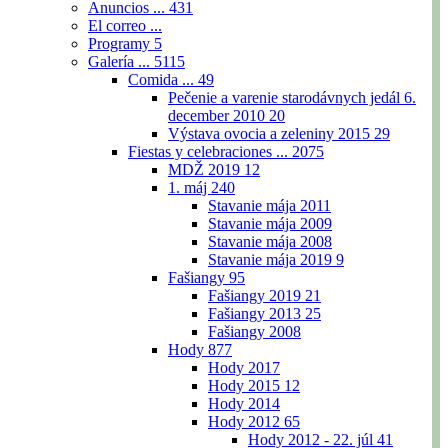
Anuncios ...
431
El correo ...
Programy
5
Galería ...
5115
Comida ...
49
Pečenie a varenie starodávnych jedál 6.
december 2010
20
Výstava ovocia a zeleniny 2015
29
Fiestas y celebraciones ...
2075
MDŽ 2019
12
1. máj
240
Stavanie mája 2011
Stavanie mája 2009
Stavanie mája 2008
Stavanie mája 2019
9
Fašiangy
95
Fašiangy 2019
21
Fašiangy 2013
25
Fašiangy 2008
Hody
877
Hody 2017
Hody 2015
12
Hody 2014
Hody 2012
65
Hody 2012 - 22. júl
41