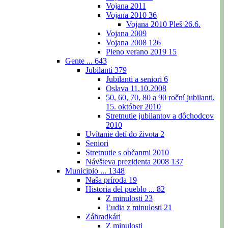
Vojana 2011
Vojana 2010
36
Vojana 2010 Pleš 26.6.
Vojana 2009
Vojana 2008
126
Pleno verano 2019
15
Gente ...
643
Jubilanti
379
Jubilanti a seniori
6
Oslava 11.10.2008
50, 60, 70, 80 a 90 roční jubilanti,
15. október 2010
Stretnutie jubilantov a dôchodcov
2010
Uvítanie detí do života
2
Seniori
Stretnutie s občanmi 2010
Návšteva prezidenta 2008
137
Municipio ...
1348
Naša príroda
19
Historia del pueblo ...
82
Z minulosti
23
Ľudia z minulosti
21
Záhradkári
Z minulosti