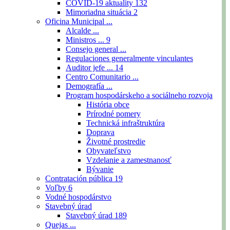
COVID-19 aktuality
132
Mimoriadna situácia
2
Oficina Municipal ...
Alcalde ...
Ministros ...
9
Consejo general ...
Regulaciones generalmente vinculantes
Auditor jefe ...
14
Centro Comunitario ...
Demografía ...
Program hospodárskeho a sociálneho rozvoja
História obce
Prírodné pomery
Technická infraštruktúra
Doprava
Životné prostredie
Obyvateľstvo
Vzdelanie a zamestnanosť
Bývanie
Contratación pública
19
Voľby
6
Vodné hospodárstvo
Stavebný úrad
Stavebný úrad
189
Quejas ...