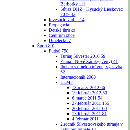
Barborky
111
Súťaž DHZ - Kysucký Lieskovec
2019
32
Investície v obci
14
Propagácia
Detské ihrisko
Centrum obce
Umelecké
7
Šport
801
Futbal
758
Turnaj Silvester 2010
59
Žilina - Nové Zámky (ženy)
41
Ihrisko s umelou trávou, výstavba
62
Internacionáli 2008
LLMF
18.marec 2012
66
19.február 2012
50
6.marec 2011
54
27.február 2011
156
20.február 2011
60
13.február 2011
81
4.február 2011
2.rocnik Silvestrovskeho turnaja v
halovom futbale
13