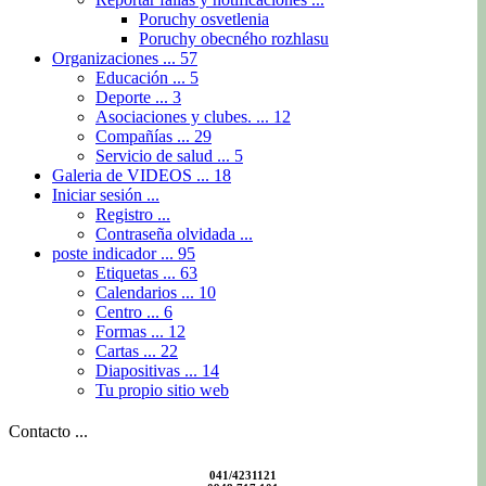
Poruchy osvetlenia
Poruchy obecného rozhlasu
Organizaciones ...
57
Educación ...
5
Deporte ...
3
Asociaciones y clubes. ...
12
Compañías ...
29
Servicio de salud ...
5
Galeria de VIDEOS ...
18
Iniciar sesión ...
Registro ...
Contraseña olvidada ...
poste indicador ...
95
Etiquetas ...
63
Calendarios ...
10
Centro ...
6
Formas ...
12
Cartas ...
22
Diapositivas ...
14
Tu propio sitio web
Contacto ...
041/4231121