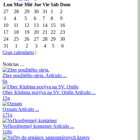
Lun
Mar
Mié
Jue
Vie
Sáb
Dom
27
28
29
30
31
1
2
3
4
5
6
7
8
9
10
11
12
13
14
15
16
17
18
19
20
21
22
23
24
25
26
27
28
29
30
31
1
2
3
4
5
6
Gran calendario
|
Noticias ...
Zber použitého oleja.
Artículo ...
6x
Obec Klubina pozýva na SV. Omšu
Artículo ...
15x
Oznam
Artículo ...
171x
Veľkoobjemný kontajner
Artículo ...
118x