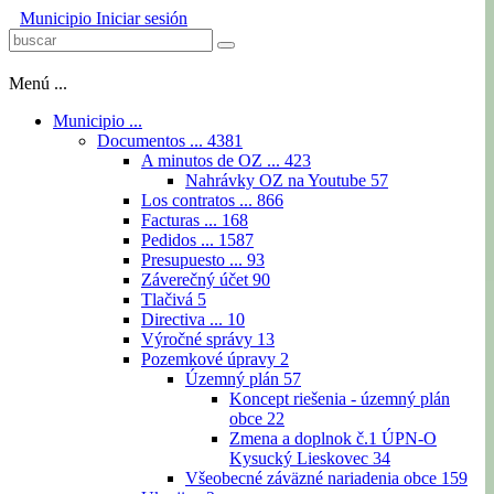
Municipio
Iniciar sesión
Menú ...
Municipio ...
Documentos ...
4381
A minutos de OZ ...
423
Nahrávky OZ na Youtube
57
Los contratos ...
866
Facturas ...
168
Pedidos ...
1587
Presupuesto ...
93
Záverečný účet
90
Tlačivá
5
Directiva ...
10
Výročné správy
13
Pozemkové úpravy
2
Územný plán
57
Koncept riešenia - územný plán
obce
22
Zmena a doplnok č.1 ÚPN-O
Kysucký Lieskovec
34
Všeobecné záväzné nariadenia obce
159