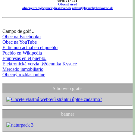
0948 717 101
Obecný úrad
obecnyurad@kysuckylieskovec.sk
admin@kysuckylieskovec.sk
Campo de golf ...
Obec na Facebooku
Obec na YouTube
El tiempo actual en el pueblo
Pueblo en Wikipedia
Empresas en el pueblo.
Elektronická verzia týždenníka Kysuce
Mercado inmobiliario
Obecný rozhlas online
Sitio web gratis
banner