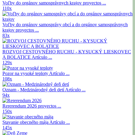
Voľby do orgánov samosprávnych krajov
proyectos ...
110x
Voľby do orgánov samosprávy obcí a do orgánov samosprávnych
krajov
proyectos ...
83x
ROZVOJ CESTOVNÉHO RUCHU - KYSUCKÝ LIESKOVEC
A BOLATICE
Artículo ...
129x
Pozor na vysoké teploty
Artículo ...
108x
Oznam - Medzinárodný deň detí
Artículo ...
94x
Rererendum 2026
proyectos ...
150x
Stavanie obecného mája
Artículo ...
145x