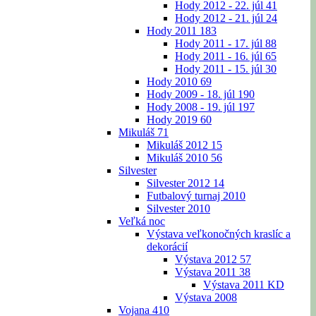
Hody 2012 - 22. júl
41
Hody 2012 - 21. júl
24
Hody 2011
183
Hody 2011 - 17. júl
88
Hody 2011 - 16. júl
65
Hody 2011 - 15. júl
30
Hody 2010
69
Hody 2009 - 18. júl
190
Hody 2008 - 19. júl
197
Hody 2019
60
Mikuláš
71
Mikuláš 2012
15
Mikuláš 2010
56
Silvester
Silvester 2012
14
Futbalový turnaj 2010
Silvester 2010
Veľká noc
Výstava veľkonočných kraslíc a
dekorácií
Výstava 2012
57
Výstava 2011
38
Výstava 2011 KD
Výstava 2008
Vojana
410