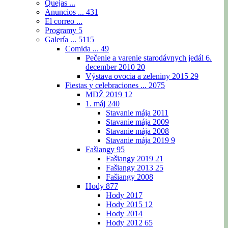
Quejas ...
Anuncios ...
431
El correo ...
Programy
5
Galería ...
5115
Comida ...
49
Pečenie a varenie starodávnych jedál 6.
december 2010
20
Výstava ovocia a zeleniny 2015
29
Fiestas y celebraciones ...
2075
MDŽ 2019
12
1. máj
240
Stavanie mája 2011
Stavanie mája 2009
Stavanie mája 2008
Stavanie mája 2019
9
Fašiangy
95
Fašiangy 2019
21
Fašiangy 2013
25
Fašiangy 2008
Hody
877
Hody 2017
Hody 2015
12
Hody 2014
Hody 2012
65