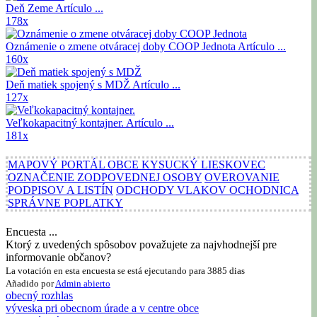
Deň Zeme
Artículo ...
178x
Oznámenie o zmene otváracej doby COOP Jednota
Artículo ...
160x
Deň matiek spojený s MDŽ
Artículo ...
127x
Veľkokapacitný kontajner.
Artículo ...
181x
MAPOVÝ PORTÁL OBCE KYSUCKÝ LIESKOVEC
OZNAČENIE ZODPOVEDNEJ OSOBY
OVEROVANIE
PODPISOV A LISTÍN
ODCHODY VLAKOV OCHODNICA
SPRÁVNE POPLATKY
Encuesta ...
Ktorý z uvedených spôsobov považujete za najvhodnejší pre
informovanie občanov?
La votación en esta encuesta se está ejecutando para 3885 dias
Añadido por
Admin
abierto
obecný rozhlas
výveska pri obecnom úrade a v centre obce