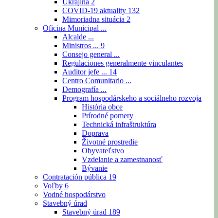
Ukrajina
2
COVID-19 aktuality
132
Mimoriadna situácia
2
Oficina Municipal ...
Alcalde ...
Ministros ...
9
Consejo general ...
Regulaciones generalmente vinculantes
Auditor jefe ...
14
Centro Comunitario ...
Demografía ...
Program hospodárskeho a sociálneho rozvoja
História obce
Prírodné pomery
Technická infraštruktúra
Doprava
Životné prostredie
Obyvateľstvo
Vzdelanie a zamestnanosť
Bývanie
Contratación pública
19
Voľby
6
Vodné hospodárstvo
Stavebný úrad
Stavebný úrad
189