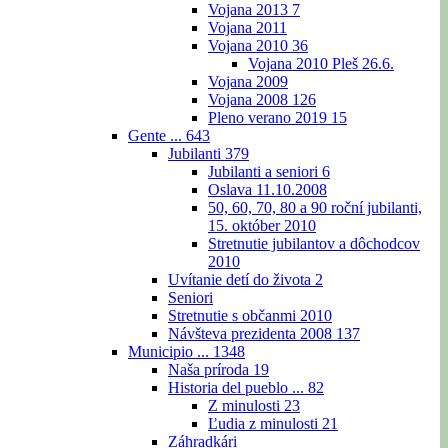
Vojana 2013
7
Vojana 2011
Vojana 2010
36
Vojana 2010 Pleš 26.6.
Vojana 2009
Vojana 2008
126
Pleno verano 2019
15
Gente ...
643
Jubilanti
379
Jubilanti a seniori
6
Oslava 11.10.2008
50, 60, 70, 80 a 90 roční jubilanti,
15. október 2010
Stretnutie jubilantov a dôchodcov
2010
Uvítanie detí do života
2
Seniori
Stretnutie s občanmi 2010
Návšteva prezidenta 2008
137
Municipio ...
1348
Naša príroda
19
Historia del pueblo ...
82
Z minulosti
23
Ľudia z minulosti
21
Záhradkári