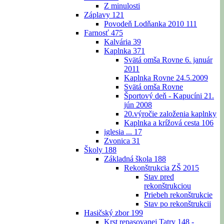
Z minulosti
Záplavy
121
Povodeň Lodňanka 2010
111
Farnosť
475
Kalvária
39
Kaplnka
371
Svätá omša Rovne 6. január
2011
Kaplnka Rovne 24.5.2009
Svätá omša Rovne
Športový deň - Kapucíni 21.
jún 2008
20.výročie založenia kaplnky
Kaplnka a krížová cesta
106
iglesia ...
17
Zvonica
31
Školy
188
Základná škola
188
Rekonštrukcia ZŠ 2015
Stav pred
rekonštrukciou
Priebeh rekonštrukcie
Stav po rekonštrukcii
Hasičský zbor
199
Krst repasovanej Tatry 148 -