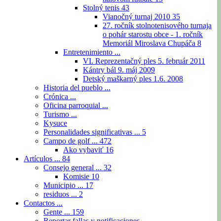
Stolný tenis
43
Vianočný turnaj 2010
35
27. ročník stolnotenisového turnaja
o pohár starostu obce - 1. ročník
Memoriál Miroslava Chupáča
8
Entretenimiento ...
VI. Reprezentačný ples 5. február 2011
Kántry bál 9. máj 2009
Detský maškarný ples 1.6. 2008
Historia del pueblo ...
Crónica ...
Oficina parroquial ...
Turismo ...
Kysuce
Personalidades significativas ...
5
Campo de golf ...
472
Ako vybaviť
16
Artículos ...
84
Consejo general ...
32
Komisie
10
Municipio ...
17
residuos ...
2
Contactos ...
Gente ...
159
Reportar fallas y notificaciones ...