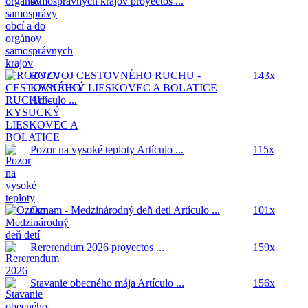
samosprávnych krajov
proyectos ...
ROZVOJ CESTOVNÉHO RUCHU -
143x
KYSUCKÝ LIESKOVEC A BOLATICE
Artículo ...
Pozor na vysoké teploty
Artículo ...
115x
Oznam - Medzinárodný deň detí
Artículo ...
101x
Rererendum 2026
proyectos ...
159x
Stavanie obecného mája
Artículo ...
156x