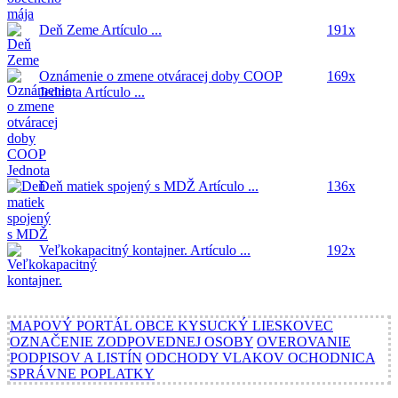
Deň Zeme
Artículo ...
191x
Oznámenie o zmene otváracej doby COOP
169x
Jednota
Artículo ...
Deň matiek spojený s MDŽ
Artículo ...
136x
Veľkokapacitný kontajner.
Artículo ...
192x
MAPOVÝ PORTÁL OBCE KYSUCKÝ LIESKOVEC
OZNAČENIE ZODPOVEDNEJ OSOBY
OVEROVANIE
PODPISOV A LISTÍN
ODCHODY VLAKOV OCHODNICA
SPRÁVNE POPLATKY