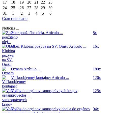
17
18
19
20
21
22
23
24
25
26
27
28
29
30
31
1
2
3
4
5
6
Gran calendario
|
Noticias ...
Zber použitého oleja.
Artículo ...
8x
Obec Klubina pozýva na SV. Omšu
Artículo ...
16x
Oznam
Artículo ...
180x
Veľkoobjemný kontajner
Artículo ...
126x
Voľby do orgánov samosprávnych krajov
125x
proyectos ...
Voľby do orgánov samosprávy obcí a do orgánov
94x