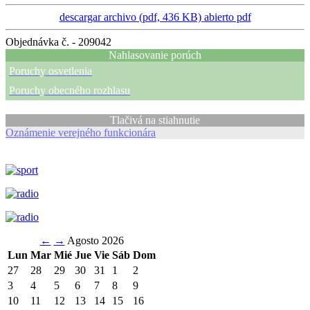
descargar archivo (pdf, 436 KB)
abierto pdf
Objednávka č. - 209042
Nahlasovanie porúch
Poruchy osvetlenia
Poruchy obecného rozhlasu
Tlačivá na stiahnutie
Oznámenie verejného funkcionára
←
→
Agosto 2026
Lun
Mar
Mié
Jue
Vie
Sáb
Dom
27
28
29
30
31
1
2
3
4
5
6
7
8
9
10
11
12
13
14
15
16