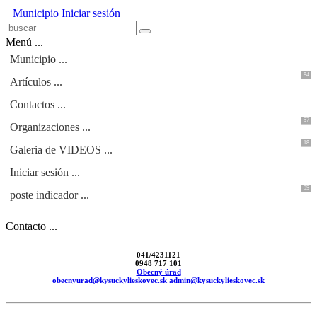
Municipio
Iniciar sesión
Menú ...
Municipio ...
84
Artículos ...
Contactos ...
57
Organizaciones ...
18
Galeria de VIDEOS ...
Iniciar sesión ...
95
poste indicador ...
Contacto ...
041/4231121
0948 717 101
Obecný úrad
obecnyurad@kysuckylieskovec.sk
admin@kysuckylieskovec.sk