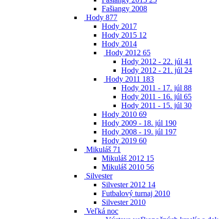
Fašiangy 2008
Hody
877
Hody 2017
Hody 2015
12
Hody 2014
Hody 2012
65
Hody 2012 - 22. júl
41
Hody 2012 - 21. júl
24
Hody 2011
183
Hody 2011 - 17. júl
88
Hody 2011 - 16. júl
65
Hody 2011 - 15. júl
30
Hody 2010
69
Hody 2009 - 18. júl
190
Hody 2008 - 19. júl
197
Hody 2019
60
Mikuláš
71
Mikuláš 2012
15
Mikuláš 2010
56
Silvester
Silvester 2012
14
Futbalový turnaj 2010
Silvester 2010
Veľká noc