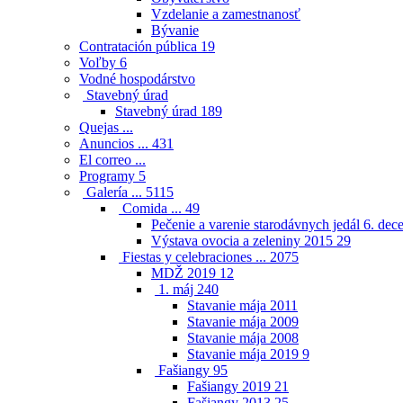
Vzdelanie a zamestnanosť
Bývanie
Contratación pública
19
Voľby
6
Vodné hospodárstvo
Stavebný úrad
Stavebný úrad
189
Quejas ...
Anuncios ...
431
El correo ...
Programy
5
Galería ...
5115
Comida ...
49
Pečenie a varenie starodávnych jedál 6. de
Výstava ovocia a zeleniny 2015
29
Fiestas y celebraciones ...
2075
MDŽ 2019
12
1. máj
240
Stavanie mája 2011
Stavanie mája 2009
Stavanie mája 2008
Stavanie mája 2019
9
Fašiangy
95
Fašiangy 2019
21
Fašiangy 2013
25