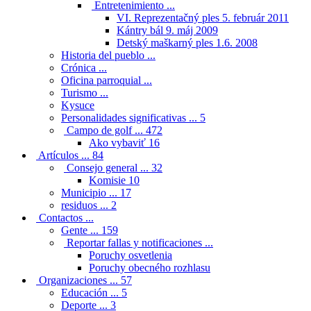
Entretenimiento ...
VI. Reprezentačný ples 5. február 2011
Kántry bál 9. máj 2009
Detský maškarný ples 1.6. 2008
Historia del pueblo ...
Crónica ...
Oficina parroquial ...
Turismo ...
Kysuce
Personalidades significativas ...
5
Campo de golf ...
472
Ako vybaviť
16
Artículos ...
84
Consejo general ...
32
Komisie
10
Municipio ...
17
residuos ...
2
Contactos ...
Gente ...
159
Reportar fallas y notificaciones ...
Poruchy osvetlenia
Poruchy obecného rozhlasu
Organizaciones ...
57
Educación ...
5
Deporte ...
3