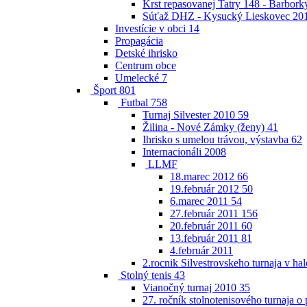
Krst repasovanej Tatry 148 - Barbor
Súťaž DHZ - Kysucký Lieskovec 20
Investície v obci
14
Propagácia
Detské ihrisko
Centrum obce
Umelecké
7
Šport
801
Futbal
758
Turnaj Silvester 2010
59
Žilina - Nové Zámky (ženy)
41
Ihrisko s umelou trávou, výstavba
62
Internacionáli 2008
LLMF
18.marec 2012
66
19.február 2012
50
6.marec 2011
54
27.február 2011
156
20.február 2011
60
13.február 2011
81
4.február 2011
2.rocnik Silvestrovskeho turnaja v h
Stolný tenis
43
Vianočný turnaj 2010
35
27. ročník stolnotenisového turnaja 