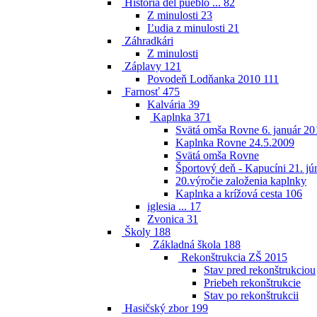
Historia del pueblo ...
82
Z minulosti
23
Ľudia z minulosti
21
Záhradkári
Z minulosti
Záplavy
121
Povodeň Lodňanka 2010
111
Farnosť
475
Kalvária
39
Kaplnka
371
Svätá omša Rovne 6. január 20
Kaplnka Rovne 24.5.2009
Svätá omša Rovne
Športový deň - Kapucíni 21. jú
20.výročie založenia kaplnky
Kaplnka a krížová cesta
106
iglesia ...
17
Zvonica
31
Školy
188
Základná škola
188
Rekonštrukcia ZŠ 2015
Stav pred rekonštrukciou
Priebeh rekonštrukcie
Stav po rekonštrukcii
Hasičský zbor
199