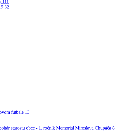
ky
111
19
32
alovom futbale
13
o pohár starostu obce - 1. ročník Memoriál Miroslava Chupáča
8