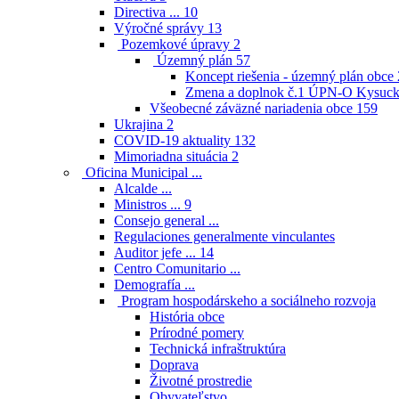
Directiva ...
10
Výročné správy
13
Pozemkové úpravy
2
Územný plán
57
Koncept riešenia - územný plán obce
Zmena a doplnok č.1 ÚPN-O Kysuck
Všeobecné záväzné nariadenia obce
159
Ukrajina
2
COVID-19 aktuality
132
Mimoriadna situácia
2
Oficina Municipal ...
Alcalde ...
Ministros ...
9
Consejo general ...
Regulaciones generalmente vinculantes
Auditor jefe ...
14
Centro Comunitario ...
Demografía ...
Program hospodárskeho a sociálneho rozvoja
História obce
Prírodné pomery
Technická infraštruktúra
Doprava
Životné prostredie
Obyvateľstvo