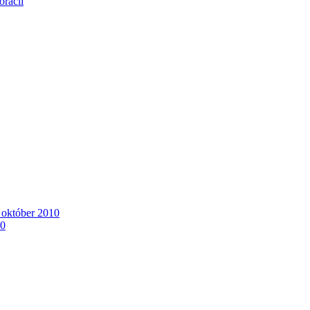
orácií
. október 2010
10