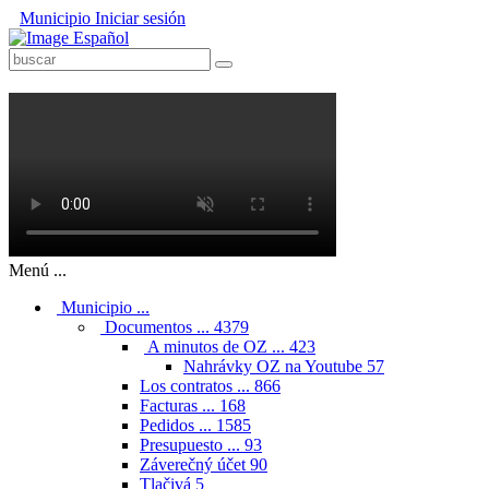
Municipio
Iniciar sesión
Español
Menú ...
Municipio ...
Documentos ...
4379
A minutos de OZ ...
423
Nahrávky OZ na Youtube
57
Los contratos ...
866
Facturas ...
168
Pedidos ...
1585
Presupuesto ...
93
Záverečný účet
90
Tlačivá
5