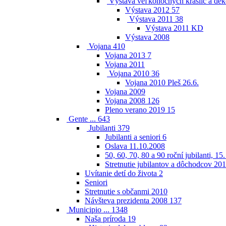
Výstava veľkonočných kraslíc a dek
Výstava 2012
57
Výstava 2011
38
Výstava 2011 KD
Výstava 2008
Vojana
410
Vojana 2013
7
Vojana 2011
Vojana 2010
36
Vojana 2010 Pleš 26.6.
Vojana 2009
Vojana 2008
126
Pleno verano 2019
15
Gente ...
643
Jubilanti
379
Jubilanti a seniori
6
Oslava 11.10.2008
50, 60, 70, 80 a 90 roční jubilanti, 15
Stretnutie jubilantov a dôchodcov 20
Uvítanie detí do života
2
Seniori
Stretnutie s občanmi 2010
Návšteva prezidenta 2008
137
Municipio ...
1348
Naša príroda
19