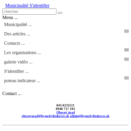
Municipalité
S'identifier
Menu ...
Municipalité ...
84
Des articles ...
Contacts ...
57
Les organisations ...
18
galerie vidéo ...
S'identifier ...
95
poteau indicateur ...
Contact ...
041/4231121
0948 717 101
Obecný úrad
obecnyurad@kysuckylieskovec.sk
admin@kysuckylieskovec.sk