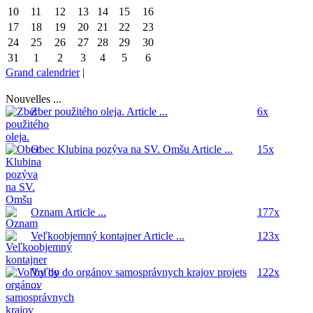
10
11
12
13
14
15
16
17
18
19
20
21
22
23
24
25
26
27
28
29
30
31
1
2
3
4
5
6
Grand calendrier
|
Nouvelles ...
Zber použitého oleja.
Article ...
6x
Obec Klubina pozýva na SV. Omšu
Article ...
15x
Oznam
Article ...
177x
Veľkoobjemný kontajner
Article ...
123x
Voľby do orgánov samosprávnych krajov
projets
122x
...