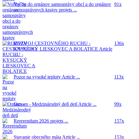
Voľby do orgánov samosprávy obcí a do orgánov
91x
samosprávnych krajov
projets ...
ROZVOJ CESTOVNÉHO RUCHU -
136x
KYSUCKÝ LIESKOVEC A BOLATICE
Article
...
Pozor na vysoké teploty
Article ...
113x
Oznam - Medzinárodný deň detí
Article ...
99x
Rererendum 2026
projets ...
157x
Stavanie obecného mája
Article ...
153x