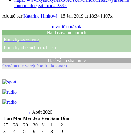
https://www.kysuckylieskovec.sk/fr/clanok/12892/vyhlasenie-
mimoriadnej-situacie-12892
Ajouté par
Katarína Hmírová
|
15 Jan 2019 at 18:34
|
107x
|
otvoriť obrázok
Nahlasovanie porúch
Poruchy osvetlenia
Poruchy obecného rozhlasu
Tlačivá na stiahnutie
Oznámenie verejného funkcionára
←
→
Août 2026
Lun
Mar
Mer
Jeu
Ven
Sam
Dim
27
28
29
30
31
1
2
3
4
5
6
7
8
9