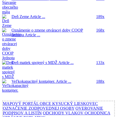
Deň Zeme
Article ...
189x
Oznámenie o zmene otváracej doby COOP
168x
Jednota
Article ...
Deň matiek spojený s MDŽ
Article ...
133x
Veľkokapacitný kontajner.
Article ...
188x
MAPOVÝ PORTÁL OBCE KYSUCKÝ LIESKOVEC
OZNAČENIE ZODPOVEDNEJ OSOBY
OVEROVANIE
PODPISOV A LISTÍN
ODCHODY VLAKOV OCHODNICA