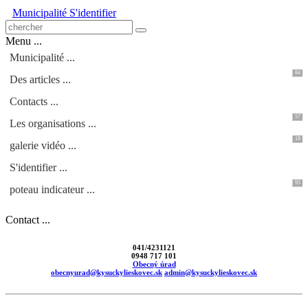
Municipalité
S'identifier
Menu ...
Municipalité ...
84
Des articles ...
Contacts ...
57
Les organisations ...
18
galerie vidéo ...
S'identifier ...
95
poteau indicateur ...
Contact ...
041/4231121
0948 717 101
Obecný úrad
obecnyurad@kysuckylieskovec.sk
admin@kysuckylieskovec.sk