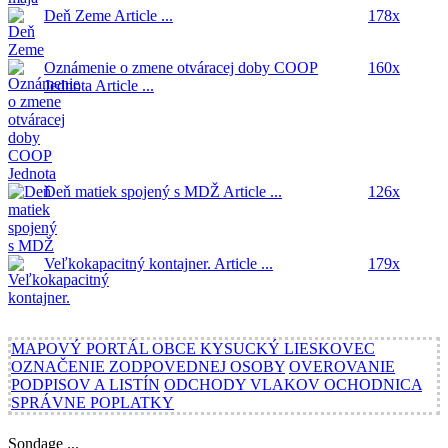
Deň Zeme
Article ...
178x
Oznámenie o zmene otváracej doby COOP
160x
Jednota
Article ...
Deň matiek spojený s MDŽ
Article ...
126x
Veľkokapacitný kontajner.
Article ...
179x
MAPOVÝ PORTÁL OBCE KYSUCKÝ LIESKOVEC
OZNAČENIE ZODPOVEDNEJ OSOBY
OVEROVANIE
PODPISOV A LISTÍN
ODCHODY VLAKOV OCHODNICA
SPRÁVNE POPLATKY
Sondage ...