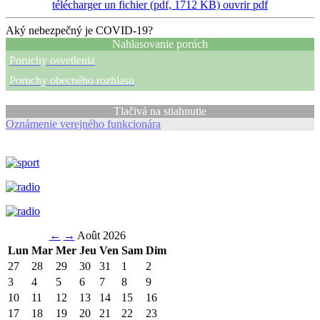
télécharger un fichier (pdf, 1712 KB)
ouvrir pdf
Aký nebezpečný je COVID-19?
Nahlasovanie porúch
Poruchy osvetlenia
Poruchy obecného rozhlasu
Tlačivá na stiahnutie
Oznámenie verejného funkcionára
←
→
Août 2026
Lun
Mar
Mer
Jeu
Ven
Sam
Dim
27
28
29
30
31
1
2
3
4
5
6
7
8
9
10
11
12
13
14
15
16
17
18
19
20
21
22
23