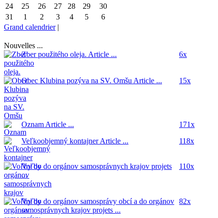
24
25
26
27
28
29
30
31
1
2
3
4
5
6
Grand calendrier
|
Nouvelles ...
Zber použitého oleja.
Article ...
6x
Obec Klubina pozýva na SV. Omšu
Article ...
15x
Oznam
Article ...
171x
Veľkoobjemný kontajner
Article ...
118x
Voľby do orgánov samosprávnych krajov
projets
110x
...
Voľby do orgánov samosprávy obcí a do orgánov
82x
samosprávnych krajov
projets ...