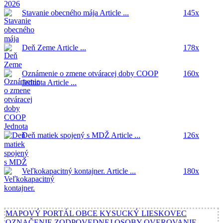
Stavanie obecného mája
Article ...
145x
Deň Zeme
Article ...
178x
Oznámenie o zmene otváracej doby COOP
160x
Jednota
Article ...
Deň matiek spojený s MDŽ
Article ...
126x
Veľkokapacitný kontajner.
Article ...
180x
MAPOVÝ PORTÁL OBCE KYSUCKÝ LIESKOVEC
OZNAČENIE ZODPOVEDNEJ OSOBY
OVEROVANIE