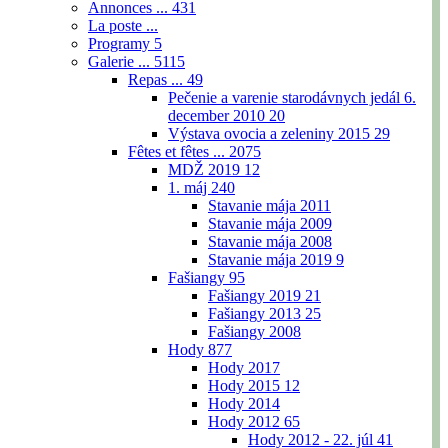
Annonces ...
431
La poste ...
Programy
5
Galerie ...
5115
Repas ...
49
Pečenie a varenie starodávnych jedál 6.
december 2010
20
Výstava ovocia a zeleniny 2015
29
Fêtes et fêtes ...
2075
MDŽ 2019
12
1. máj
240
Stavanie mája 2011
Stavanie mája 2009
Stavanie mája 2008
Stavanie mája 2019
9
Fašiangy
95
Fašiangy 2019
21
Fašiangy 2013
25
Fašiangy 2008
Hody
877
Hody 2017
Hody 2015
12
Hody 2014
Hody 2012
65
Hody 2012 - 22. júl
41