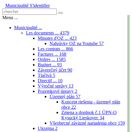
Municipalité
S'identifier
Menu ...
Municipalité ...
Les documents ...
4379
Minutes d'OZ ...
423
Nahrávky OZ na Youtube
57
Les contrats ...
866
Factures ...
168
Ordres ...
1585
Budget ...
93
Záverečný účet
90
Tlačivá
5
Directif ...
10
Výročné správy
13
Pozemkové úpravy
2
Územný plán
57
Koncept riešenia - územný plán
obce
22
Zmena a doplnok č.1 ÚPN-O
Kysucký Lieskovec
34
Všeobecné záväzné nariadenia obce
159
Ukrajina
2