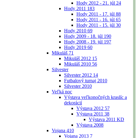
Hody 2012 - 21. júl
24
Hody 2011
183
Hody 2011 - 17. júl
88
Hody 2011 - 16. júl
65
Hody 2011 - 15. júl
30
Hody 2010
69
Hody 2009 - 18. júl
190
Hody 2008 - 19. júl
197
Hody 2019
60
Mikuláš
71
Mikuláš 2012
15
Mikuláš 2010
56
Silvester
Silvester 2012
14
Futbalový turnaj 2010
Silvester 2010
Veľká noc
Výstava veľkonočných kraslíc a
dekorácií
Výstava 2012
57
Výstava 2011
38
Výstava 2011 KD
Výstava 2008
Vojana
410
Vojana 2013
7