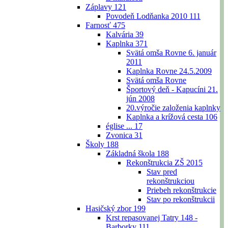
Záplavy
121
Povodeň Lodňanka 2010
111
Farnosť
475
Kalvária
39
Kaplnka
371
Svätá omša Rovne 6. január
2011
Kaplnka Rovne 24.5.2009
Svätá omša Rovne
Športový deň - Kapucíni 21.
jún 2008
20.výročie založenia kaplnky
Kaplnka a krížová cesta
106
église ...
17
Zvonica
31
Školy
188
Základná škola
188
Rekonštrukcia ZŠ 2015
Stav pred
rekonštrukciou
Priebeh rekonštrukcie
Stav po rekonštrukcii
Hasičský zbor
199
Krst repasovanej Tatry 148 -
Barborky
111