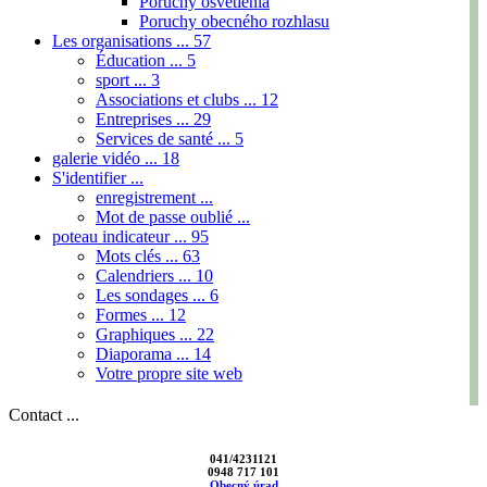
Poruchy osvetlenia
Poruchy obecného rozhlasu
Les organisations ...
57
Éducation ...
5
sport ...
3
Associations et clubs ...
12
Entreprises ...
29
Services de santé ...
5
galerie vidéo ...
18
S'identifier ...
enregistrement ...
Mot de passe oublié ...
poteau indicateur ...
95
Mots clés ...
63
Calendriers ...
10
Les sondages ...
6
Formes ...
12
Graphiques ...
22
Diaporama ...
14
Votre propre site web
Contact ...
041/4231121
0948 717 101
Obecný úrad