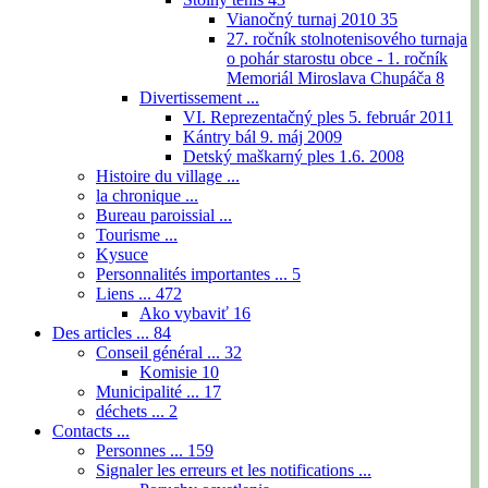
Vianočný turnaj 2010
35
27. ročník stolnotenisového turnaja
o pohár starostu obce - 1. ročník
Memoriál Miroslava Chupáča
8
Divertissement ...
VI. Reprezentačný ples 5. február 2011
Kántry bál 9. máj 2009
Detský maškarný ples 1.6. 2008
Histoire du village ...
la chronique ...
Bureau paroissial ...
Tourisme ...
Kysuce
Personnalités importantes ...
5
Liens ...
472
Ako vybaviť
16
Des articles ...
84
Conseil général ...
32
Komisie
10
Municipalité ...
17
déchets ...
2
Contacts ...
Personnes ...
159
Signaler les erreurs et les notifications ...