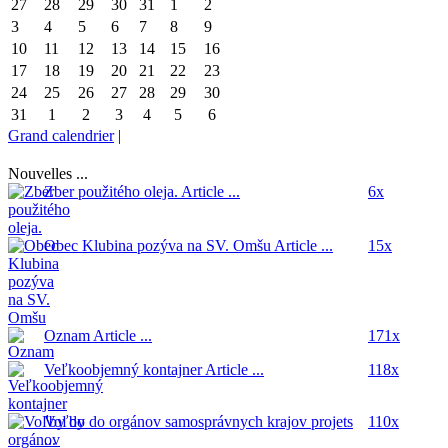
27
28
29
30
31
1
2
3
4
5
6
7
8
9
10
11
12
13
14
15
16
17
18
19
20
21
22
23
24
25
26
27
28
29
30
31
1
2
3
4
5
6
Grand calendrier
|
Nouvelles ...
Zber použitého oleja.
Article ...
6x
Obec Klubina pozýva na SV. Omšu
Article ...
15x
Oznam
Article ...
171x
Veľkoobjemný kontajner
Article ...
118x
Voľby do orgánov samosprávnych krajov
projets
110x
...