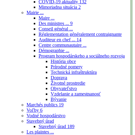
COVID-19 aktuality
132
Mimoriadna situácia
2
Mairie ...
Maire ...
Des ministres ...
9
Conseil général ...
Réglementation généralement contraignante
Auditeur en chef ...
14
Centre communautaire ...
Démographie ...
Program hospodárskeho a sociálneho rozvoja
História obce
Prírodné pomery
Technická infraštruktúra
Doprava
Životné prostredie
Obyvateľstvo
Vzdelanie a zamestnanosť
Bývanie
Marchés publics
19
Voľby
6
Vodné hospodárstvo
Stavebný úrad
Stavebný úrad
189
Les plaintes ...