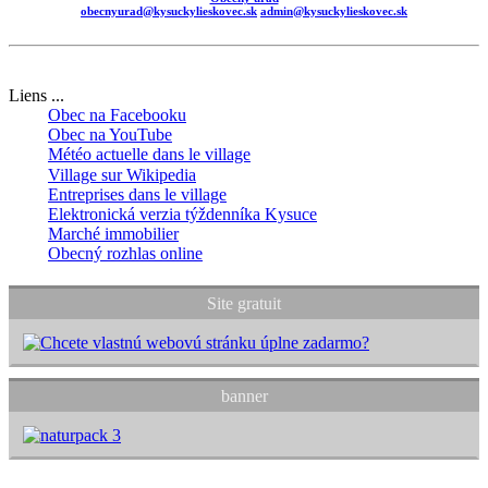
obecnyurad@kysuckylieskovec.sk
admin@kysuckylieskovec.sk
Liens ...
Obec na Facebooku
Obec na YouTube
Météo actuelle dans le village
Village sur Wikipedia
Entreprises dans le village
Elektronická verzia týždenníka Kysuce
Marché immobilier
Obecný rozhlas online
Site gratuit
banner