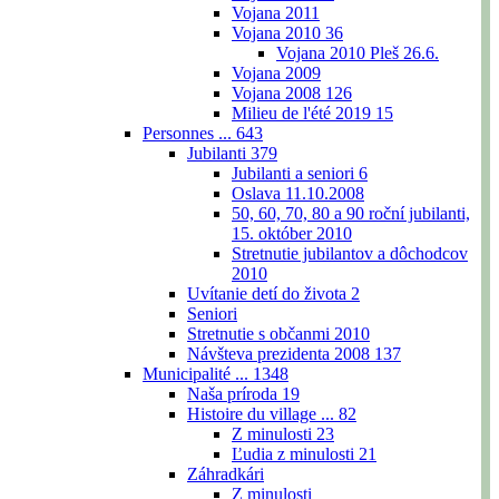
Vojana 2011
Vojana 2010
36
Vojana 2010 Pleš 26.6.
Vojana 2009
Vojana 2008
126
Milieu de l'été 2019
15
Personnes ...
643
Jubilanti
379
Jubilanti a seniori
6
Oslava 11.10.2008
50, 60, 70, 80 a 90 roční jubilanti,
15. október 2010
Stretnutie jubilantov a dôchodcov
2010
Uvítanie detí do života
2
Seniori
Stretnutie s občanmi 2010
Návšteva prezidenta 2008
137
Municipalité ...
1348
Naša príroda
19
Histoire du village ...
82
Z minulosti
23
Ľudia z minulosti
21
Záhradkári
Z minulosti