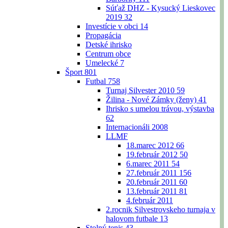
Súťaž DHZ - Kysucký Lieskovec
2019
32
Investície v obci
14
Propagácia
Detské ihrisko
Centrum obce
Umelecké
7
Šport
801
Futbal
758
Turnaj Silvester 2010
59
Žilina - Nové Zámky (ženy)
41
Ihrisko s umelou trávou, výstavba
62
Internacionáli 2008
LLMF
18.marec 2012
66
19.február 2012
50
6.marec 2011
54
27.február 2011
156
20.február 2011
60
13.február 2011
81
4.február 2011
2.rocnik Silvestrovskeho turnaja v
halovom futbale
13
Stolný tenis
43