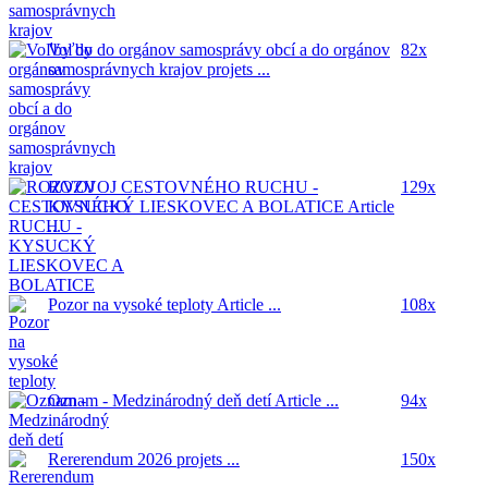
Voľby do orgánov samosprávy obcí a do orgánov
82x
samosprávnych krajov
projets ...
ROZVOJ CESTOVNÉHO RUCHU -
129x
KYSUCKÝ LIESKOVEC A BOLATICE
Article
...
Pozor na vysoké teploty
Article ...
108x
Oznam - Medzinárodný deň detí
Article ...
94x
Rererendum 2026
projets ...
150x