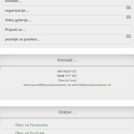
kontakti ...
57
organizacije ...
18
Video galerija ...
Prijaviti se ...
95
postolje za putokaz ...
Kontakt ...
041/4231121
0948 717 101
Obecný úrad
obecnyurad@kysuckylieskovec.sk
admin@kysuckylieskovec.sk
linkovi ...
Obec na Facebooku
Obec na YouTube