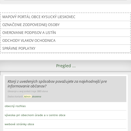
MAPOVÝ PORTÁL OBCE KYSUCKÝ LIESKOVEC
OZNAČENIE ZODPOVEDNEJ OSOBY
OVEROVANIE PODPISOV A LISTÍN
ODCHODY VLAKOV OCHODNICA
SPRÁVNE POPLATKY
Pregled ...
Ktorý z uvedených spôsobov považujete za najvhodnejší pre
informovanie občanov?
Glasanje u ovoj anketi traje 3885 dana
Dodao korisnik
Admin
otvorena
obecný rozhlas
výveska pri obecnom úrade a v centre obce
webové stránky obce