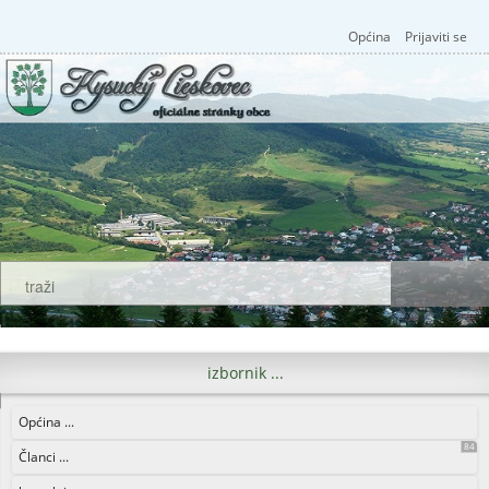
Općina
Prijaviti se
izbornik ...
Općina ...
84
Članci ...