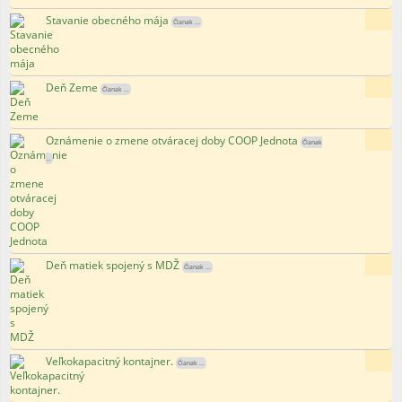
Stavanie obecného mája
145x
Članak ...
Deň Zeme
180x
Članak ...
Oznámenie o zmene otváracej doby COOP Jednota
162x
Članak
...
Deň matiek spojený s MDŽ
128x
Članak ...
Veľkokapacitný kontajner.
182x
Članak ...