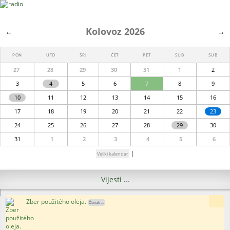
Kolovoz 2026
←
→
PON
UTO
SRI
ČET
PET
SUB
SUB
27
28
29
30
31
1
2
3
4
5
6
7
8
9
10
11
12
13
14
15
16
17
18
19
20
21
22
23
24
25
26
27
28
29
30
31
1
2
3
4
5
6
|
Veliki kalendar
Vijesti ...
Zber použitého oleja.
6x
Članak ...