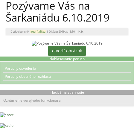
Pozývame Vás na
Šarkaniádu 6.10.2019
Dodao korisnik
Jozef Pažitka
|
26 Sept 2019 at 15:10
|
142x
|
otvoriť obrázok
Nahlasovanie porúch
Poruchy osvetlenia
Poruchy obecného rozhlasu
Tlačivá na stiahnutie
Oznámenie verejného funkcionára