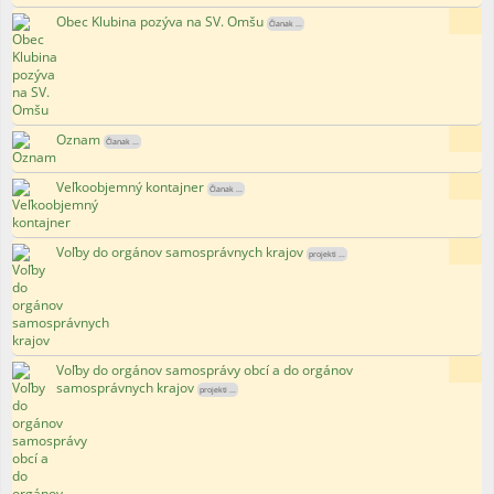
Obec Klubina pozýva na SV. Omšu
15x
Članak ...
Oznam
172x
Članak ...
Veľkoobjemný kontajner
119x
Članak ...
Voľby do orgánov samosprávnych krajov
112x
projekti ...
Voľby do orgánov samosprávy obcí a do orgánov
83x
samosprávnych krajov
projekti ...