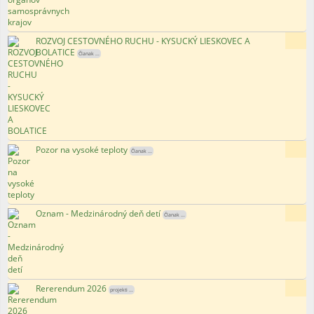
ROZVOJ CESTOVNÉHO RUCHU - KYSUCKÝ LIESKOVEC A
131x
BOLATICE
Članak ...
Pozor na vysoké teploty
108x
Članak ...
Oznam - Medzinárodný deň detí
94x
Članak ...
Rererendum 2026
152x
projekti ...