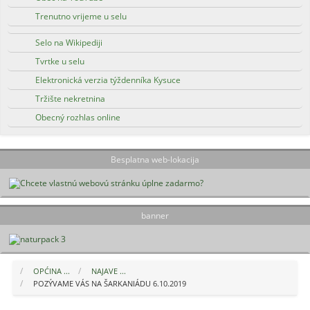
Trenutno vrijeme u selu
Selo na Wikipediji
Tvrtke u selu
Elektronická verzia týždenníka Kysuce
Tržište nekretnina
Obecný rozhlas online
Besplatna web-lokacija
banner
OPĆINA ...
NAJAVE ...
POZÝVAME VÁS NA ŠARKANIÁDU 6.10.2019