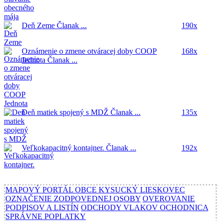
Deň Zeme
Članak ...
190x
Oznámenie o zmene otváracej doby COOP
168x
Jednota
Članak ...
Deň matiek spojený s MDŽ
Članak ...
135x
Veľkokapacitný kontajner.
Članak ...
192x
MAPOVÝ PORTÁL OBCE KYSUCKÝ LIESKOVEC
OZNAČENIE ZODPOVEDNEJ OSOBY
OVEROVANIE
PODPISOV A LISTÍN
ODCHODY VLAKOV OCHODNICA
SPRÁVNE POPLATKY