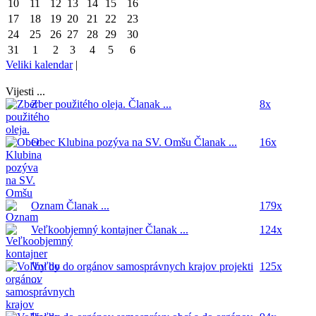
10
11
12
13
14
15
16
17
18
19
20
21
22
23
24
25
26
27
28
29
30
31
1
2
3
4
5
6
Veliki kalendar
|
Vijesti ...
Zber použitého oleja.
Članak ...
8x
Obec Klubina pozýva na SV. Omšu
Članak ...
16x
Oznam
Članak ...
179x
Veľkoobjemný kontajner
Članak ...
124x
Voľby do orgánov samosprávnych krajov
projekti
125x
...