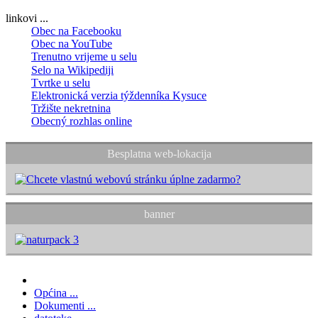
linkovi ...
Obec na Facebooku
Obec na YouTube
Trenutno vrijeme u selu
Selo na Wikipediji
Tvrtke u selu
Elektronická verzia týždenníka Kysuce
Tržište nekretnina
Obecný rozhlas online
Besplatna web-lokacija
banner
Općina ...
Dokumenti ...