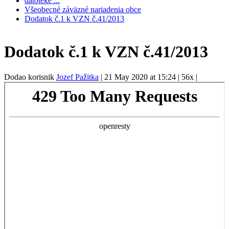
datoteke ...
Všeobecné záväzné nariadenia obce
Dodatok č.1 k VZN č.41/2013
Dodatok č.1 k VZN č.41/2013
Dodao korisnik
Jozef Pažitka
|
21 May 2020 at 15:24
|
56x
|