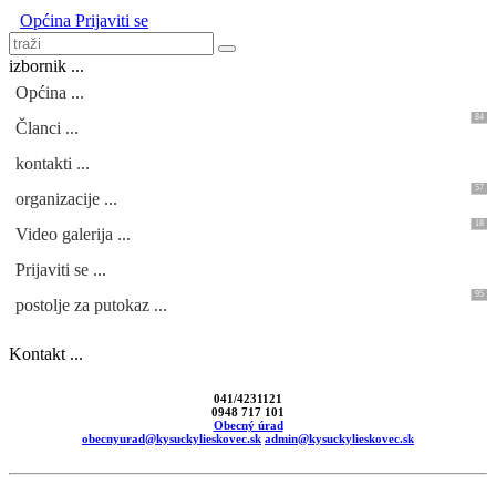
Općina
Prijaviti se
izbornik ...
Općina ...
84
Članci ...
kontakti ...
57
organizacije ...
18
Video galerija ...
Prijaviti se ...
95
postolje za putokaz ...
Kontakt ...
041/4231121
0948 717 101
Obecný úrad
obecnyurad@kysuckylieskovec.sk
admin@kysuckylieskovec.sk