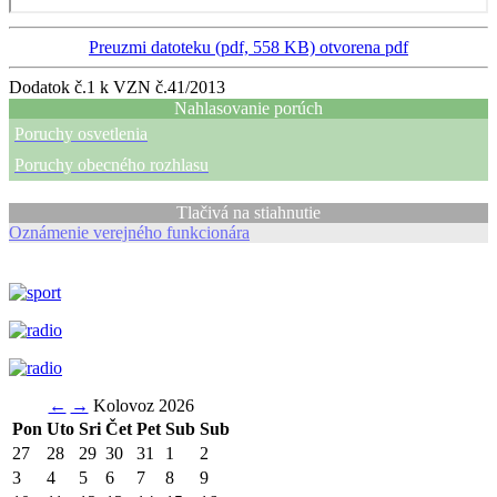
Preuzmi datoteku (pdf, 558 KB)
otvorena pdf
Dodatok č.1 k VZN č.41/2013
Nahlasovanie porúch
Poruchy osvetlenia
Poruchy obecného rozhlasu
Tlačivá na stiahnutie
Oznámenie verejného funkcionára
←
→
Kolovoz 2026
Pon
Uto
Sri
Čet
Pet
Sub
Sub
27
28
29
30
31
1
2
3
4
5
6
7
8
9