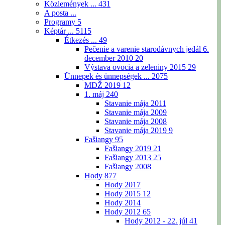
Közlemények ...
431
A posta ...
Programy
5
Képtár ...
5115
Étkezés ...
49
Pečenie a varenie starodávnych jedál 6.
december 2010
20
Výstava ovocia a zeleniny 2015
29
Ünnepek és ünnepségek ...
2075
MDŽ 2019
12
1. máj
240
Stavanie mája 2011
Stavanie mája 2009
Stavanie mája 2008
Stavanie mája 2019
9
Fašiangy
95
Fašiangy 2019
21
Fašiangy 2013
25
Fašiangy 2008
Hody
877
Hody 2017
Hody 2015
12
Hody 2014
Hody 2012
65
Hody 2012 - 22. júl
41