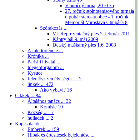
Vianočný turnaj 2010
35
27. ročník stolnotenisového turnaja
o pohár starostu obce - 1. ročník
Memoriál Miroslava Chupáča
8
Szórakozás ...
VI. Reprezentačný ples 5. február 2011
Kántry bál 9. máj 2009
Detský maškarný ples 1.6. 2008
A falu története ...
Krónika ...
Parishi hivatal ...
Idegenforgalom ...
Kysuce
Jelentős személyiségek ...
5
linkek ...
472
Ako vybaviť
16
Cikkek ...
84
Általános tanács ...
32
Komisie
10
Község ...
17
hulladék ...
2
Kapcsolatok ...
Emberek ...
159
Hibák és értesítések bejelentése ...