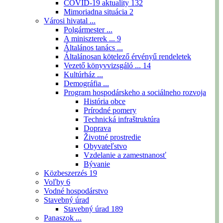
COVID-19 aktuality
132
Mimoriadna situácia
2
Városi hivatal ...
Polgármester ...
A miniszterek ...
9
Általános tanács ...
Általánosan kötelező érvényű rendeletek
Vezető könyvvizsgáló ...
14
Kultúrház ...
Demográfia ...
Program hospodárskeho a sociálneho rozvoja
História obce
Prírodné pomery
Technická infraštruktúra
Doprava
Životné prostredie
Obyvateľstvo
Vzdelanie a zamestnanosť
Bývanie
Közbeszerzés
19
Voľby
6
Vodné hospodárstvo
Stavebný úrad
Stavebný úrad
189
Panaszok ...