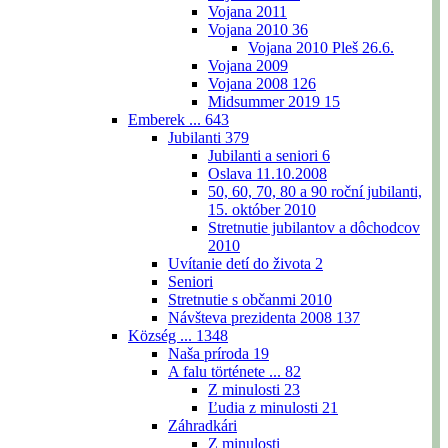
Vojana 2011
Vojana 2010
36
Vojana 2010 Pleš 26.6.
Vojana 2009
Vojana 2008
126
Midsummer 2019
15
Emberek ...
643
Jubilanti
379
Jubilanti a seniori
6
Oslava 11.10.2008
50, 60, 70, 80 a 90 roční jubilanti,
15. október 2010
Stretnutie jubilantov a dôchodcov
2010
Uvítanie detí do života
2
Seniori
Stretnutie s občanmi 2010
Návšteva prezidenta 2008
137
Község ...
1348
Naša príroda
19
A falu története ...
82
Z minulosti
23
Ľudia z minulosti
21
Záhradkári
Z minulosti