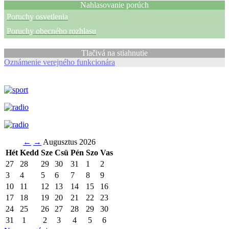
Nahlasovanie porúch
Poruchy osvetlenia
Poruchy obecného rozhlasu
Tlačivá na stiahnutie
Oznámenie verejného funkcionára
←
→
Augusztus 2026
Hét
Kedd
Sze
Csü
Pén
Szo
Vas
27
28
29
30
31
1
2
3
4
5
6
7
8
9
10
11
12
13
14
15
16
17
18
19
20
21
22
23
24
25
26
27
28
29
30
31
1
2
3
4
5
6