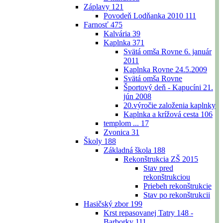
Záplavy
121
Povodeň Lodňanka 2010
111
Farnosť
475
Kalvária
39
Kaplnka
371
Svätá omša Rovne 6. január
2011
Kaplnka Rovne 24.5.2009
Svätá omša Rovne
Športový deň - Kapucíni 21.
jún 2008
20.výročie založenia kaplnky
Kaplnka a krížová cesta
106
templom ...
17
Zvonica
31
Školy
188
Základná škola
188
Rekonštrukcia ZŠ 2015
Stav pred
rekonštrukciou
Priebeh rekonštrukcie
Stav po rekonštrukcii
Hasičský zbor
199
Krst repasovanej Tatry 148 -
Barborky
111