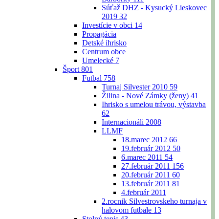
Súťaž DHZ - Kysucký Lieskovec
2019
32
Investície v obci
14
Propagácia
Detské ihrisko
Centrum obce
Umelecké
7
Šport
801
Futbal
758
Turnaj Silvester 2010
59
Žilina - Nové Zámky (ženy)
41
Ihrisko s umelou trávou, výstavba
62
Internacionáli 2008
LLMF
18.marec 2012
66
19.február 2012
50
6.marec 2011
54
27.február 2011
156
20.február 2011
60
13.február 2011
81
4.február 2011
2.rocnik Silvestrovskeho turnaja v
halovom futbale
13
Stolný tenis
43