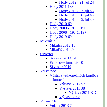
Hody 2012 - 21. júl
24
Hody 2011
183
Hody 2011 - 17. júl
88
Hody 2011 - 16. júl
65
Hody 2011 - 15. júl
30
Hody 2010
69
Hody 2009 - 18. júl
190
Hody 2008 - 19. júl
197
Hody 2019
60
Mikuláš
71
Mikuláš 2012
15
Mikuláš 2010
56
Silvester
Silvester 2012
14
Futbalový turnaj 2010
Silvester 2010
Veľká noc
Výstava veľkonočných kraslíc a
dekorácií
Výstava 2012
57
Výstava 2011
38
Výstava 2011 KD
Výstava 2008
Vojana
410
Vojana 2013
7