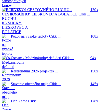
ROZVOJ CESTOVNÉHO RUCHU -
130x
KYSUCKÝ LIESKOVEC A BOLATICE
Cikk ...
Pozor na vysoké teploty
Cikk ...
108x
Oznam - Medzinárodný deň detí
Cikk ...
94x
Rererendum 2026
projektek ...
150x
Stavanie obecného mája
Cikk ...
145x
Deň Zeme
Cikk ...
178x