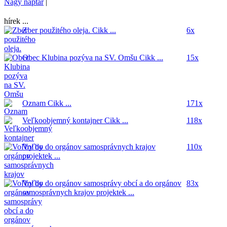
Nagy naptár
|
hírek ...
Zber použitého oleja.
Cikk ...
6x
Obec Klubina pozýva na SV. Omšu
Cikk ...
15x
Oznam
Cikk ...
171x
Veľkoobjemný kontajner
Cikk ...
118x
Voľby do orgánov samosprávnych krajov
110x
projektek ...
Voľby do orgánov samosprávy obcí a do orgánov
83x
samosprávnych krajov
projektek ...