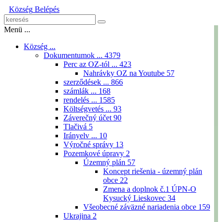
Község
Belépés
Menü ...
Község ...
Dokumentumok ...
4379
Perc az OZ-tól ...
423
Nahrávky OZ na Youtube
57
szerződések ...
866
számlák ...
168
rendelés ...
1585
Költségvetés ...
93
Záverečný účet
90
Tlačivá
5
Irányelv ...
10
Výročné správy
13
Pozemkové úpravy
2
Územný plán
57
Koncept riešenia - územný plán
obce
22
Zmena a doplnok č.1 ÚPN-O
Kysucký Lieskovec
34
Všeobecné záväzné nariadenia obce
159
Ukrajina
2