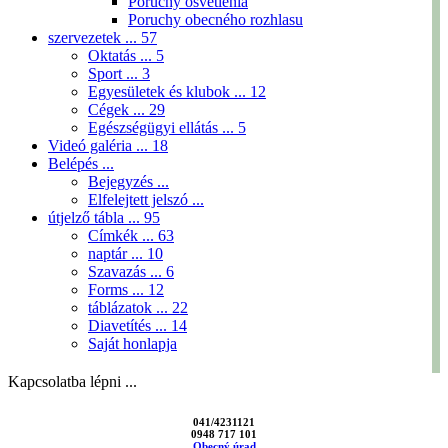
Poruchy osvetlenia
Poruchy obecného rozhlasu
szervezetek ...
57
Oktatás ...
5
Sport ...
3
Egyesületek és klubok ...
12
Cégek ...
29
Egészségügyi ellátás ...
5
Videó galéria ...
18
Belépés ...
Bejegyzés ...
Elfelejtett jelszó ...
útjelző tábla ...
95
Címkék ...
63
naptár ...
10
Szavazás ...
6
Forms ...
12
táblázatok ...
22
Diavetítés ...
14
Saját honlapja
Kapcsolatba lépni ...
041/4231121
0948 717 101
Obecný úrad