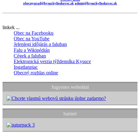
obecnyurad@kysuckylieskovec.sk
admin@kysuckylieskovec.sk
linkek ...
Obec na Facebooku
Obec na YouTube
Jelenlegi időjárás a faluban
Falu a Wikipédián
Cégek a faluban
Elektronická verzia týždenníka Kysuce
Ingatlanpiac
Obecný rozhlas online
Ingyenes weboldal
banner