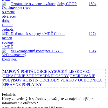
Oznámenie o zmene otváracej doby COOP
160x
Jednota
Cikk ...
Deň matiek spojený s MDŽ
Cikk ...
127x
Veľkokapacitný kontajner.
Cikk ...
181x
MAPOVÝ PORTÁL OBCE KYSUCKÝ LIESKOVEC
OZNAČENIE ZODPOVEDNEJ OSOBY
OVEROVANIE
PODPISOV A LISTÍN
ODCHODY VLAKOV OCHODNICA
SPRÁVNE POPLATKY
Felmérés ...
Ktorý z uvedených spôsobov považujete za najvhodnejší pre
informovanie občanov?
A szavazás ebben a szavazásban fut 3885 napok