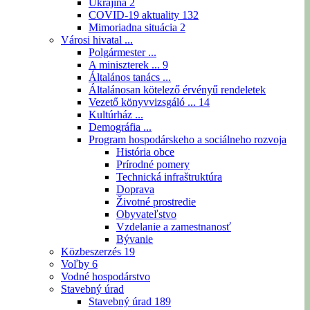
Ukrajina
2
COVID-19 aktuality
132
Mimoriadna situácia
2
Városi hivatal ...
Polgármester ...
A miniszterek ...
9
Általános tanács ...
Általánosan kötelező érvényű rendeletek
Vezető könyvvizsgáló ...
14
Kultúrház ...
Demográfia ...
Program hospodárskeho a sociálneho rozvoja
História obce
Prírodné pomery
Technická infraštruktúra
Doprava
Životné prostredie
Obyvateľstvo
Vzdelanie a zamestnanosť
Bývanie
Közbeszerzés
19
Voľby
6
Vodné hospodárstvo
Stavebný úrad
Stavebný úrad
189