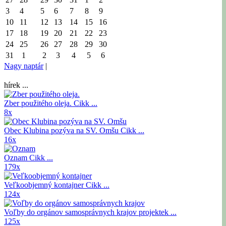
3
4
5
6
7
8
9
10
11
12
13
14
15
16
17
18
19
20
21
22
23
24
25
26
27
28
29
30
31
1
2
3
4
5
6
Nagy naptár
|
hírek ...
Zber použitého oleja.
Cikk ...
8x
Obec Klubina pozýva na SV. Omšu
Cikk ...
16x
Oznam
Cikk ...
179x
Veľkoobjemný kontajner
Cikk ...
124x
Voľby do orgánov samosprávnych krajov
projektek ...
125x