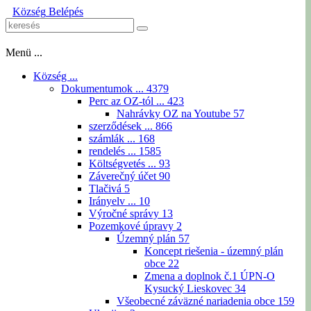
Község
Belépés
Menü ...
Község ...
Dokumentumok ...
4379
Perc az OZ-tól ...
423
Nahrávky OZ na Youtube
57
szerződések ...
866
számlák ...
168
rendelés ...
1585
Költségvetés ...
93
Záverečný účet
90
Tlačivá
5
Irányelv ...
10
Výročné správy
13
Pozemkové úpravy
2
Územný plán
57
Koncept riešenia - územný plán
obce
22
Zmena a doplnok č.1 ÚPN-O
Kysucký Lieskovec
34
Všeobecné záväzné nariadenia obce
159