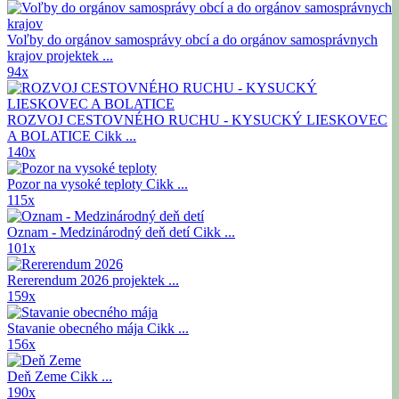
Voľby do orgánov samosprávy obcí a do orgánov samosprávnych
krajov
projektek ...
94x
ROZVOJ CESTOVNÉHO RUCHU - KYSUCKÝ LIESKOVEC
A BOLATICE
Cikk ...
140x
Pozor na vysoké teploty
Cikk ...
115x
Oznam - Medzinárodný deň detí
Cikk ...
101x
Rererendum 2026
projektek ...
159x
Stavanie obecného mája
Cikk ...
156x
Deň Zeme
Cikk ...
190x