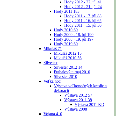
Hody 2012 - 22. júl
41
Hody 2012 - 21. júl
24
Hody 2011
183
Hody 2011 - 17. júl
88
Hody 2011 - 16. júl
65
Hody 2011 - 15. júl
30
Hody 2010
69
Hody 2009 - 18. júl
190
Hody 2008 - 19. júl
197
Hody 2019
60
Mikuláš
71
Mikuláš 2012
15
Mikuláš 2010
56
Silvester
Silvester 2012
14
Futbalový turnaj 2010
Silvester 2010
Veľká noc
Výstava veľkonočných kraslíc a
dekorácií
Výstava 2012
57
Výstava 2011
38
Výstava 2011 KD
Výstava 2008
Vojana
410