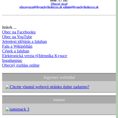
0948 717 101
Obecný úrad
obecnyurad@kysuckylieskovec.sk
admin@kysuckylieskovec.sk
linkek ...
Obec na Facebooku
Obec na YouTube
Jelenlegi időjárás a faluban
Falu a Wikipédián
Cégek a faluban
Elektronická verzia týždenníka Kysuce
Ingatlanpiac
Obecný rozhlas online
Ingyenes weboldal
banner