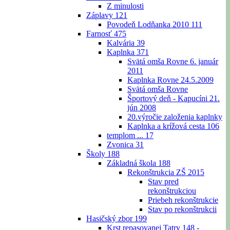
Z minulosti
Záplavy
121
Povodeň Lodňanka 2010
111
Farnosť
475
Kalvária
39
Kaplnka
371
Svätá omša Rovne 6. január
2011
Kaplnka Rovne 24.5.2009
Svätá omša Rovne
Športový deň - Kapucíni 21.
jún 2008
20.výročie založenia kaplnky
Kaplnka a krížová cesta
106
templom ...
17
Zvonica
31
Školy
188
Základná škola
188
Rekonštrukcia ZŠ 2015
Stav pred
rekonštrukciou
Priebeh rekonštrukcie
Stav po rekonštrukcii
Hasičský zbor
199
Krst repasovanej Tatry 148 -