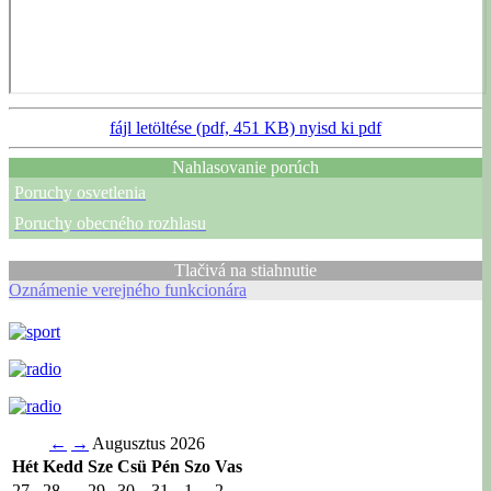
fájl letöltése (pdf, 451 KB)
nyisd ki pdf
Nahlasovanie porúch
Poruchy osvetlenia
Poruchy obecného rozhlasu
Tlačivá na stiahnutie
Oznámenie verejného funkcionára
←
→
Augusztus 2026
Hét
Kedd
Sze
Csü
Pén
Szo
Vas
27
28
29
30
31
1
2