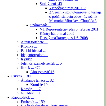
Stolný tenis
43
Vianočný turnaj 2010
35
27. ročník stolnotenisového turnaja
o pohár starostu obce - 1. ročník
Memoriál Miroslava Chupáča
8
Szórakozás ...
VI. Reprezentačný ples 5. február 2011
Kántry bál 9. máj 2009
Detský maškarný ples 1.6. 2008
A falu története ...
Krónika ...
Parishi hivatal ...
Idegenforgalom ...
Kysuce
Jelentős személyiségek ...
5
linkek ...
472
Ako vybaviť
16
Cikkek ...
84
Általános tanács ...
32
Komisie
10
Község ...
17
hulladék ...
2
Kapcsolatok ...
Emberek ...
159
Hibák és értesítések bejelentése ...