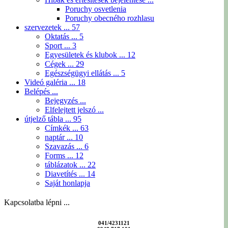
Poruchy osvetlenia
Poruchy obecného rozhlasu
szervezetek ...
57
Oktatás ...
5
Sport ...
3
Egyesületek és klubok ...
12
Cégek ...
29
Egészségügyi ellátás ...
5
Videó galéria ...
18
Belépés ...
Bejegyzés ...
Elfelejtett jelszó ...
útjelző tábla ...
95
Címkék ...
63
naptár ...
10
Szavazás ...
6
Forms ...
12
táblázatok ...
22
Diavetítés ...
14
Saját honlapja
Kapcsolatba lépni ...
041/4231121