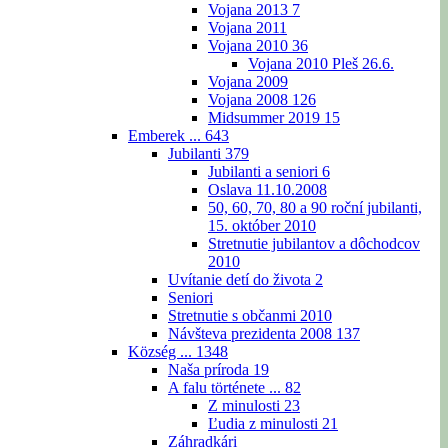
Vojana 2013
7
Vojana 2011
Vojana 2010
36
Vojana 2010 Pleš 26.6.
Vojana 2009
Vojana 2008
126
Midsummer 2019
15
Emberek ...
643
Jubilanti
379
Jubilanti a seniori
6
Oslava 11.10.2008
50, 60, 70, 80 a 90 roční jubilanti,
15. október 2010
Stretnutie jubilantov a dôchodcov
2010
Uvítanie detí do života
2
Seniori
Stretnutie s občanmi 2010
Návšteva prezidenta 2008
137
Község ...
1348
Naša príroda
19
A falu története ...
82
Z minulosti
23
Ľudia z minulosti
21
Záhradkári