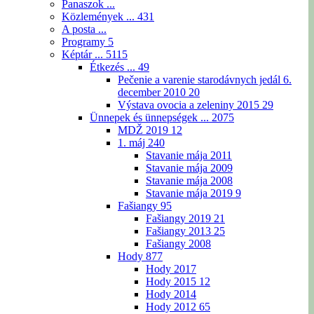
Panaszok ...
Közlemények ...
431
A posta ...
Programy
5
Képtár ...
5115
Étkezés ...
49
Pečenie a varenie starodávnych jedál 6.
december 2010
20
Výstava ovocia a zeleniny 2015
29
Ünnepek és ünnepségek ...
2075
MDŽ 2019
12
1. máj
240
Stavanie mája 2011
Stavanie mája 2009
Stavanie mája 2008
Stavanie mája 2019
9
Fašiangy
95
Fašiangy 2019
21
Fašiangy 2013
25
Fašiangy 2008
Hody
877
Hody 2017
Hody 2015
12
Hody 2014
Hody 2012
65