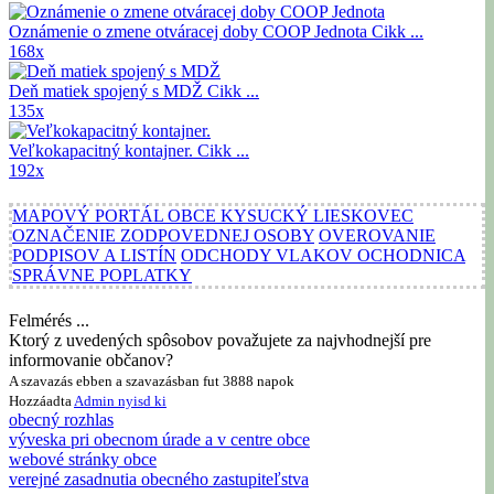
Oznámenie o zmene otváracej doby COOP Jednota
Cikk ...
168x
Deň matiek spojený s MDŽ
Cikk ...
135x
Veľkokapacitný kontajner.
Cikk ...
192x
MAPOVÝ PORTÁL OBCE KYSUCKÝ LIESKOVEC
OZNAČENIE ZODPOVEDNEJ OSOBY
OVEROVANIE
PODPISOV A LISTÍN
ODCHODY VLAKOV OCHODNICA
SPRÁVNE POPLATKY
Felmérés ...
Ktorý z uvedených spôsobov považujete za najvhodnejší pre
informovanie občanov?
A szavazás ebben a szavazásban fut 3888 napok
Hozzáadta
Admin
nyisd ki
obecný rozhlas
výveska pri obecnom úrade a v centre obce
webové stránky obce
verejné zasadnutia obecného zastupiteľstva