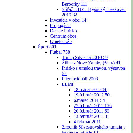
Barborky
111
Súťaž DHZ - Kysucký Lieskovec
2019
32
Investície v obci
14
Propagácia
Detské ihrisko
Centrum obce
Umelecké
7
Šport
801
Futbal
758
Turnaj Silvester 2010
59
Žilina - Nové Zámky (ženy)
41
Ihrisko s umelou trávou, výstavba
62
Internacionáli 2008
LLMF
18.marec 2012
66
19.február 2012
50
6.marec 2011
54
27.február 2011
156
20.február 2011
60
13.február 2011
81
4.február 2011
2.rocnik Silvestrovskeho turnaja v
halovom futbale
13