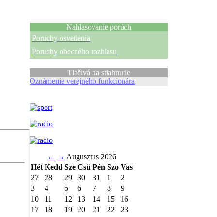
Nahlasovanie porúch
Poruchy osvetlenia
Poruchy obecného rozhlasu
Tlačivá na stiahnutie
Oznámenie verejného funkcionára
←
→
Augusztus 2026
Hét
Kedd
Sze
Csü
Pén
Szo
Vas
27
28
29
30
31
1
2
3
4
5
6
7
8
9
10
11
12
13
14
15
16
17
18
19
20
21
22
23