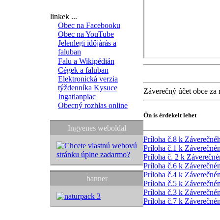
linkek ...
Obec na Facebooku
Obec na YouTube
Jelenlegi időjárás a
faluban
Falu a Wikipédián
Cégek a faluban
Elektronická verzia
týždenníka Kysuce
Záverečný účet obce za 
Ingatlanpiac
Obecný rozhlas online
Ön is érdekelt lehet
Ingyenes weboldal
Príloha č.8 k Záverečné
Príloha č.1 k Záverečn
Príloha č. 2 k Závereč
Príloha č.6 k Záverečn
Príloha č.4 k Záverečn
banner
Príloha č.5 k Záverečn
Príloha č.3 k Záverečn
Príloha č.7 k Záverečn