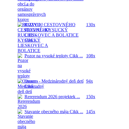
...
ROZVOJ CESTOVNÉHO
130x
RUCHU - KYSUCKÝ
LIESKOVEC A BOLATICE
Cikk ...
Pozor na vysoké teploty
Cikk ...
108x
Oznam - Medzinárodný deň detí
94x
Cikk ...
Rererendum 2026
projektek ...
150x
Stavanie obecného mája
Cikk ...
145x