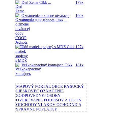
Deň Zeme
Cikk ...
179x
Oznámenie o zmene otváracej
160x
doby COOP Jednota
Cikk ...
Deň matiek spojený s MDŽ
Cikk
127x
...
Veľkokapacitný kontajner.
Cikk
181x
...
MAPOVÝ PORTÁL OBCE KYSUCKÝ
LIESKOVEC
OZNAČENIE
ZODPOVEDNEJ OSOBY
OVEROVANIE PODPISOV A LISTÍN
ODCHODY VLAKOV OCHODNICA
SPRÁVNE POPLATKY