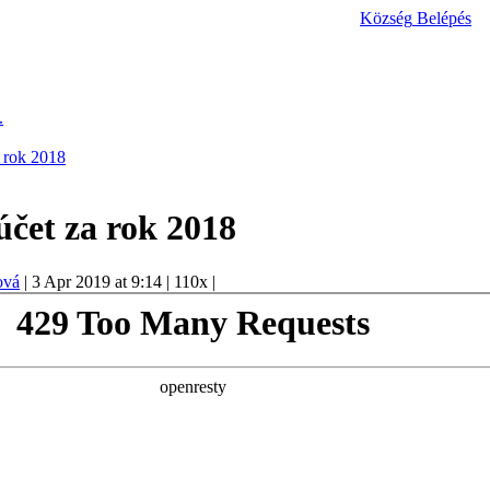
Község
Belépés
.
 rok 2018
účet za rok 2018
ová
|
3 Apr 2019 at 9:14
|
110x
|