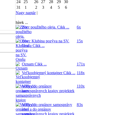
24
25
26
27
28
29
30
31
1
2
3
4
5
6
Nagy naptár
|
hírek ...
Zber použitého oleja.
Cikk ...
6x
Obec Klubina pozýva na SV.
15x
Omšu
Cikk ...
Oznam
Cikk ...
171x
Veľkoobjemný kontajner
Cikk ...
118x
Voľby do orgánov
110x
samosprávnych krajov
projektek
...
Voľby do orgánov samosprávy
83x
obcí a do orgánov
samosprávnych krajov
projektek