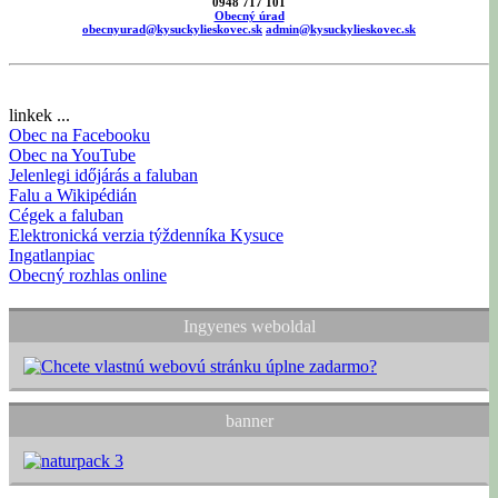
0948 717 101
Obecný úrad
obecnyurad@kysuckylieskovec.sk
admin@kysuckylieskovec.sk
linkek ...
Obec na Facebooku
Obec na YouTube
Jelenlegi időjárás a faluban
Falu a Wikipédián
Cégek a faluban
Elektronická verzia týždenníka Kysuce
Ingatlanpiac
Obecný rozhlas online
Ingyenes weboldal
banner