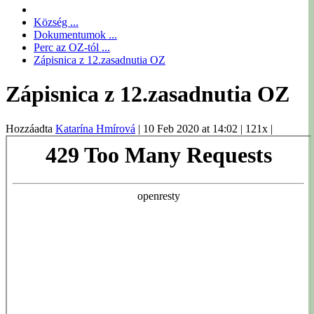
Község ...
Dokumentumok ...
Perc az OZ-tól ...
Zápisnica z 12.zasadnutia OZ
Zápisnica z 12.zasadnutia OZ
Hozzáadta
Katarína Hmírová
|
10 Feb 2020 at 14:02
|
121x
|