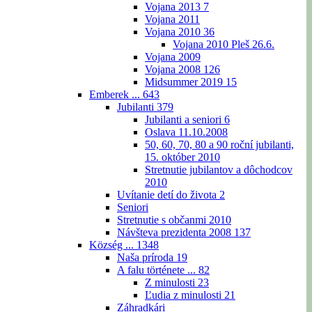
Vojana 2013
7
Vojana 2011
Vojana 2010
36
Vojana 2010 Pleš 26.6.
Vojana 2009
Vojana 2008
126
Midsummer 2019
15
Emberek ...
643
Jubilanti
379
Jubilanti a seniori
6
Oslava 11.10.2008
50, 60, 70, 80 a 90 roční jubilanti,
15. október 2010
Stretnutie jubilantov a dôchodcov
2010
Uvítanie detí do života
2
Seniori
Stretnutie s občanmi 2010
Návšteva prezidenta 2008
137
Község ...
1348
Naša príroda
19
A falu története ...
82
Z minulosti
23
Ľudia z minulosti
21
Záhradkári