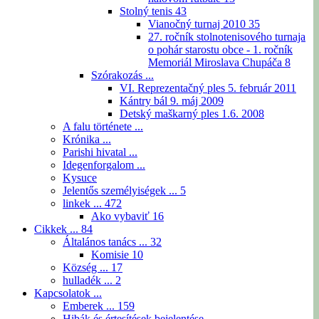
Stolný tenis
43
Vianočný turnaj 2010
35
27. ročník stolnotenisového turnaja
o pohár starostu obce - 1. ročník
Memoriál Miroslava Chupáča
8
Szórakozás ...
VI. Reprezentačný ples 5. február 2011
Kántry bál 9. máj 2009
Detský maškarný ples 1.6. 2008
A falu története ...
Krónika ...
Parishi hivatal ...
Idegenforgalom ...
Kysuce
Jelentős személyiségek ...
5
linkek ...
472
Ako vybaviť
16
Cikkek ...
84
Általános tanács ...
32
Komisie
10
Község ...
17
hulladék ...
2
Kapcsolatok ...
Emberek ...
159
Hibák és értesítések bejelentése ...