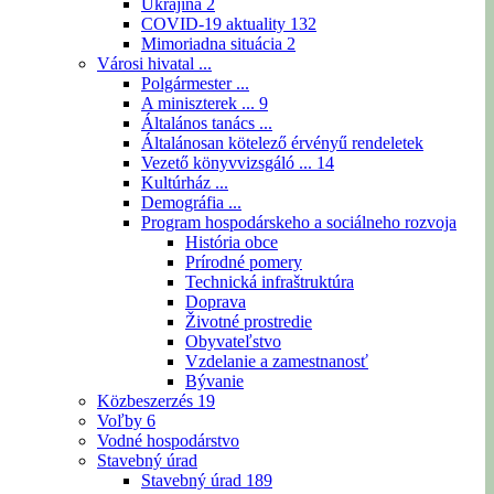
Ukrajina
2
COVID-19 aktuality
132
Mimoriadna situácia
2
Városi hivatal ...
Polgármester ...
A miniszterek ...
9
Általános tanács ...
Általánosan kötelező érvényű rendeletek
Vezető könyvvizsgáló ...
14
Kultúrház ...
Demográfia ...
Program hospodárskeho a sociálneho rozvoja
História obce
Prírodné pomery
Technická infraštruktúra
Doprava
Životné prostredie
Obyvateľstvo
Vzdelanie a zamestnanosť
Bývanie
Közbeszerzés
19
Voľby
6
Vodné hospodárstvo
Stavebný úrad
Stavebný úrad
189