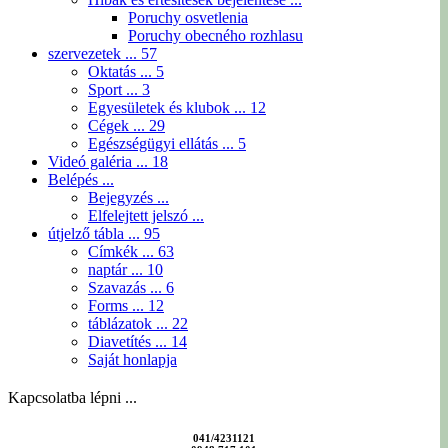
Poruchy osvetlenia
Poruchy obecného rozhlasu
szervezetek ...
57
Oktatás ...
5
Sport ...
3
Egyesületek és klubok ...
12
Cégek ...
29
Egészségügyi ellátás ...
5
Videó galéria ...
18
Belépés ...
Bejegyzés ...
Elfelejtett jelszó ...
útjelző tábla ...
95
Címkék ...
63
naptár ...
10
Szavazás ...
6
Forms ...
12
táblázatok ...
22
Diavetítés ...
14
Saját honlapja
Kapcsolatba lépni ...
041/4231121