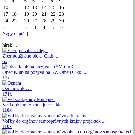
3
4
5
6
7
8
9
10
11
12
13
14
15
16
17
18
19
20
21
22
23
24
25
26
27
28
29
30
31
1
2
3
4
5
6
Nagy naptár
|
hírek ...
Zber použitého oleja.
Cikk ...
6x
Obec Klubina pozýva na SV. Omšu
Cikk ...
15x
Oznam
Cikk ...
171x
Veľkoobjemný kontajner
Cikk ...
118x
Voľby do orgánov samosprávnych krajov
projektek ...
110x