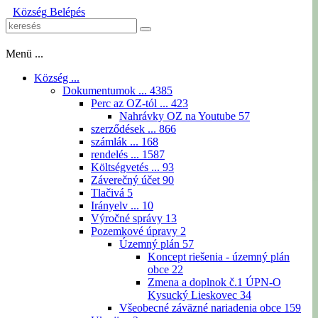
Község
Belépés
Menü ...
Község ...
Dokumentumok ...
4385
Perc az OZ-tól ...
423
Nahrávky OZ na Youtube
57
szerződések ...
866
számlák ...
168
rendelés ...
1587
Költségvetés ...
93
Záverečný účet
90
Tlačivá
5
Irányelv ...
10
Výročné správy
13
Pozemkové úpravy
2
Územný plán
57
Koncept riešenia - územný plán
obce
22
Zmena a doplnok č.1 ÚPN-O
Kysucký Lieskovec
34
Všeobecné záväzné nariadenia obce
159