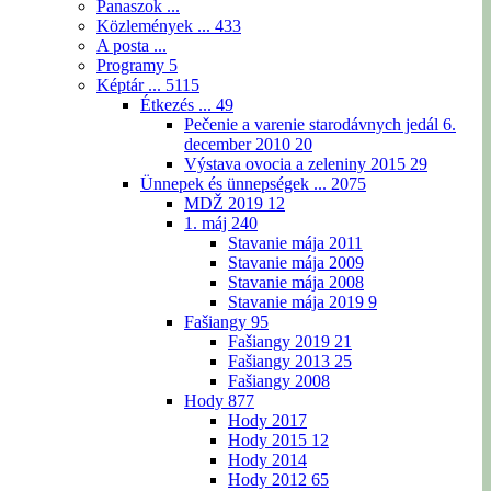
Panaszok ...
Közlemények ...
433
A posta ...
Programy
5
Képtár ...
5115
Étkezés ...
49
Pečenie a varenie starodávnych jedál 6.
december 2010
20
Výstava ovocia a zeleniny 2015
29
Ünnepek és ünnepségek ...
2075
MDŽ 2019
12
1. máj
240
Stavanie mája 2011
Stavanie mája 2009
Stavanie mája 2008
Stavanie mája 2019
9
Fašiangy
95
Fašiangy 2019
21
Fašiangy 2013
25
Fašiangy 2008
Hody
877
Hody 2017
Hody 2015
12
Hody 2014
Hody 2012
65