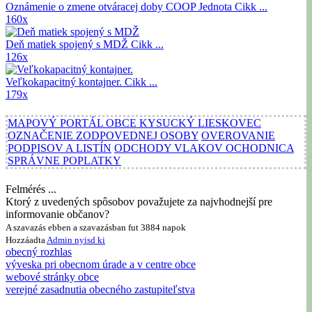
Oznámenie o zmene otváracej doby COOP Jednota
Cikk ...
160x
Deň matiek spojený s MDŽ
Cikk ...
126x
Veľkokapacitný kontajner.
Cikk ...
179x
MAPOVÝ PORTÁL OBCE KYSUCKÝ LIESKOVEC
OZNAČENIE ZODPOVEDNEJ OSOBY
OVEROVANIE
PODPISOV A LISTÍN
ODCHODY VLAKOV OCHODNICA
SPRÁVNE POPLATKY
Felmérés ...
Ktorý z uvedených spôsobov považujete za najvhodnejší pre
informovanie občanov?
A szavazás ebben a szavazásban fut 3884 napok
Hozzáadta
Admin
nyisd ki
obecný rozhlas
výveska pri obecnom úrade a v centre obce
webové stránky obce
verejné zasadnutia obecného zastupiteľstva