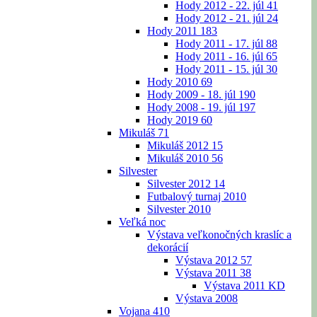
Hody 2012 - 22. júl
41
Hody 2012 - 21. júl
24
Hody 2011
183
Hody 2011 - 17. júl
88
Hody 2011 - 16. júl
65
Hody 2011 - 15. júl
30
Hody 2010
69
Hody 2009 - 18. júl
190
Hody 2008 - 19. júl
197
Hody 2019
60
Mikuláš
71
Mikuláš 2012
15
Mikuláš 2010
56
Silvester
Silvester 2012
14
Futbalový turnaj 2010
Silvester 2010
Veľká noc
Výstava veľkonočných kraslíc a
dekorácií
Výstava 2012
57
Výstava 2011
38
Výstava 2011 KD
Výstava 2008
Vojana
410