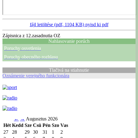
fájl letöltése (pdf, 1104 KB)
nyisd ki pdf
Zápisnica z 12.zasadnutia OZ
Nahlasovanie porúch
Poruchy osvetlenia
Poruchy obecného rozhlasu
Tlačivá na stiahnutie
Oznámenie verejného funkcionára
←
→
Augusztus 2026
Hét
Kedd
Sze
Csü
Pén
Szo
Vas
27
28
29
30
31
1
2