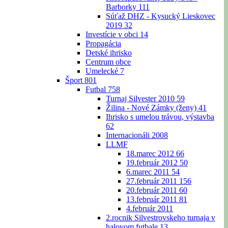
Barborky
111
Súťaž DHZ - Kysucký Lieskovec
2019
32
Investície v obci
14
Propagácia
Detské ihrisko
Centrum obce
Umelecké
7
Šport
801
Futbal
758
Turnaj Silvester 2010
59
Žilina - Nové Zámky (ženy)
41
Ihrisko s umelou trávou, výstavba
62
Internacionáli 2008
LLMF
18.marec 2012
66
19.február 2012
50
6.marec 2011
54
27.február 2011
156
20.február 2011
60
13.február 2011
81
4.február 2011
2.rocnik Silvestrovskeho turnaja v
halovom futbale
13