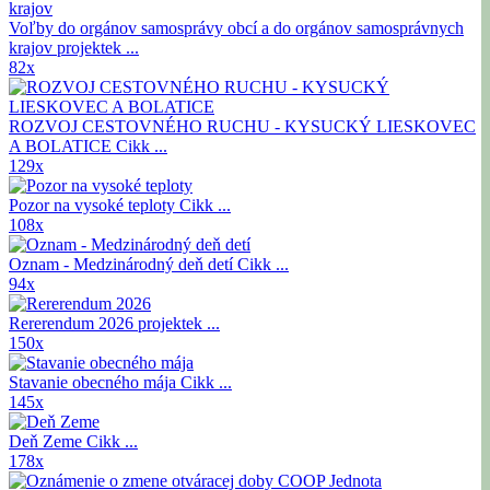
Voľby do orgánov samosprávy obcí a do orgánov samosprávnych
krajov
projektek ...
82x
ROZVOJ CESTOVNÉHO RUCHU - KYSUCKÝ LIESKOVEC
A BOLATICE
Cikk ...
129x
Pozor na vysoké teploty
Cikk ...
108x
Oznam - Medzinárodný deň detí
Cikk ...
94x
Rererendum 2026
projektek ...
150x
Stavanie obecného mája
Cikk ...
145x
Deň Zeme
Cikk ...
178x