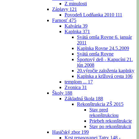
Z minulosti
Záplavy
121
Povodeň Lodňanka 2010
111
Farnosť
475
Kalvária
39
Kaplnka
371
Svätá omša Rovne 6. január
2011
Kaplnka Rovne 24.5.2009
Svätá omša Rovne
Športový deň - Kapucíni 21.
jún 2008
20.výročie založenia kaplnky
Kaplnka a krížová cesta
106
templom ...
17
Zvonica
31
Školy
188
Základná škola
188
Rekonštrukcia ZŠ 2015
Stav pred
rekonštrukciou
Priebeh rekonštrukcie
Stav po rekonštrukcii
Hasičský zbor
199
Krst repasovanej Tatry 148 -