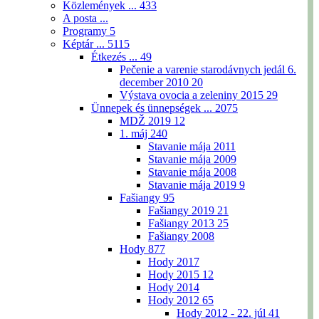
Közlemények ...
433
A posta ...
Programy
5
Képtár ...
5115
Étkezés ...
49
Pečenie a varenie starodávnych jedál 6.
december 2010
20
Výstava ovocia a zeleniny 2015
29
Ünnepek és ünnepségek ...
2075
MDŽ 2019
12
1. máj
240
Stavanie mája 2011
Stavanie mája 2009
Stavanie mája 2008
Stavanie mája 2019
9
Fašiangy
95
Fašiangy 2019
21
Fašiangy 2013
25
Fašiangy 2008
Hody
877
Hody 2017
Hody 2015
12
Hody 2014
Hody 2012
65
Hody 2012 - 22. júl
41