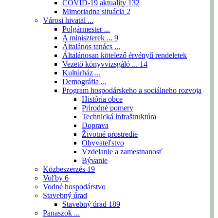
COVID-19 aktuality
132
Mimoriadna situácia
2
Városi hivatal ...
Polgármester ...
A miniszterek ...
9
Általános tanács ...
Általánosan kötelező érvényű rendeletek
Vezető könyvvizsgáló ...
14
Kultúrház ...
Demográfia ...
Program hospodárskeho a sociálneho rozvoja
História obce
Prírodné pomery
Technická infraštruktúra
Doprava
Životné prostredie
Obyvateľstvo
Vzdelanie a zamestnanosť
Bývanie
Közbeszerzés
19
Voľby
6
Vodné hospodárstvo
Stavebný úrad
Stavebný úrad
189
Panaszok ...