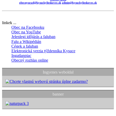
obecnyurad@kysuckylieskovec.sk
admin@kysuckylieskovec.sk
linkek ...
Obec na Facebooku
Obec na YouTube
Jelenlegi időjárás a faluban
Falu a Wikipédián
Cégek a faluban
Elektronická verzia týždenníka Kysuce
Ingatlanpiac
Obecný rozhlas online
Ingyenes weboldal
banner