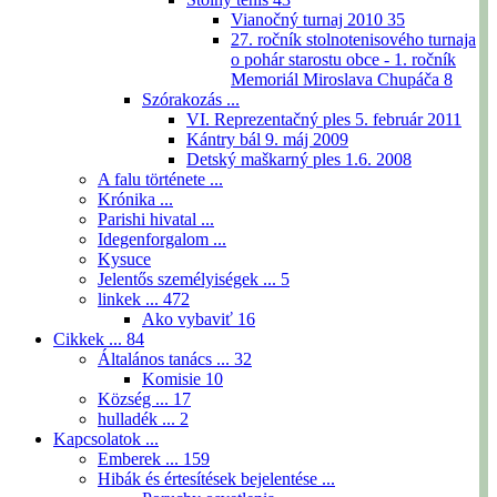
Vianočný turnaj 2010
35
27. ročník stolnotenisového turnaja
o pohár starostu obce - 1. ročník
Memoriál Miroslava Chupáča
8
Szórakozás ...
VI. Reprezentačný ples 5. február 2011
Kántry bál 9. máj 2009
Detský maškarný ples 1.6. 2008
A falu története ...
Krónika ...
Parishi hivatal ...
Idegenforgalom ...
Kysuce
Jelentős személyiségek ...
5
linkek ...
472
Ako vybaviť
16
Cikkek ...
84
Általános tanács ...
32
Komisie
10
Község ...
17
hulladék ...
2
Kapcsolatok ...
Emberek ...
159
Hibák és értesítések bejelentése ...