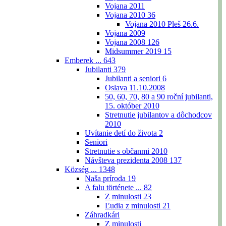
Vojana 2011
Vojana 2010
36
Vojana 2010 Pleš 26.6.
Vojana 2009
Vojana 2008
126
Midsummer 2019
15
Emberek ...
643
Jubilanti
379
Jubilanti a seniori
6
Oslava 11.10.2008
50, 60, 70, 80 a 90 roční jubilanti,
15. október 2010
Stretnutie jubilantov a dôchodcov
2010
Uvítanie detí do života
2
Seniori
Stretnutie s občanmi 2010
Návšteva prezidenta 2008
137
Község ...
1348
Naša príroda
19
A falu története ...
82
Z minulosti
23
Ľudia z minulosti
21
Záhradkári
Z minulosti