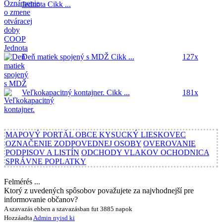
Jednota
Cikk ...
Deň matiek spojený s MDŽ
Cikk ...
127x
Veľkokapacitný kontajner.
Cikk ...
181x
MAPOVÝ PORTÁL OBCE KYSUCKÝ LIESKOVEC
OZNAČENIE ZODPOVEDNEJ OSOBY
OVEROVANIE
PODPISOV A LISTÍN
ODCHODY VLAKOV OCHODNICA
SPRÁVNE POPLATKY
Felmérés ...
Ktorý z uvedených spôsobov považujete za najvhodnejší pre
informovanie občanov?
A szavazás ebben a szavazásban fut 3885 napok
Hozzáadta
Admin
nyisd ki