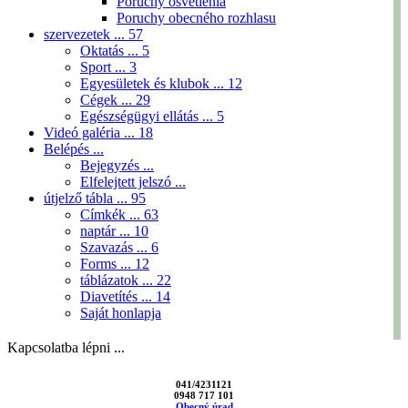
Poruchy osvetlenia
Poruchy obecného rozhlasu
szervezetek ...
57
Oktatás ...
5
Sport ...
3
Egyesületek és klubok ...
12
Cégek ...
29
Egészségügyi ellátás ...
5
Videó galéria ...
18
Belépés ...
Bejegyzés ...
Elfelejtett jelszó ...
útjelző tábla ...
95
Címkék ...
63
naptár ...
10
Szavazás ...
6
Forms ...
12
táblázatok ...
22
Diavetítés ...
14
Saját honlapja
Kapcsolatba lépni ...
041/4231121
0948 717 101
Obecný úrad