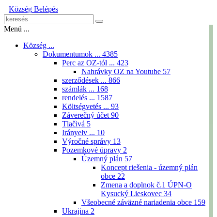
Község
Belépés
Menü ...
Község ...
Dokumentumok ...
4385
Perc az OZ-tól ...
423
Nahrávky OZ na Youtube
57
szerződések ...
866
számlák ...
168
rendelés ...
1587
Költségvetés ...
93
Záverečný účet
90
Tlačivá
5
Irányelv ...
10
Výročné správy
13
Pozemkové úpravy
2
Územný plán
57
Koncept riešenia - územný plán
obce
22
Zmena a doplnok č.1 ÚPN-O
Kysucký Lieskovec
34
Všeobecné záväzné nariadenia obce
159
Ukrajina
2