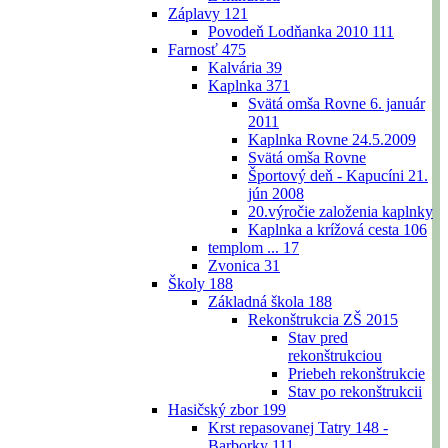
Záplavy
121
Povodeň Lodňanka 2010
111
Farnosť
475
Kalvária
39
Kaplnka
371
Svätá omša Rovne 6. január
2011
Kaplnka Rovne 24.5.2009
Svätá omša Rovne
Športový deň - Kapucíni 21.
jún 2008
20.výročie založenia kaplnky
Kaplnka a krížová cesta
106
templom ...
17
Zvonica
31
Školy
188
Základná škola
188
Rekonštrukcia ZŠ 2015
Stav pred
rekonštrukciou
Priebeh rekonštrukcie
Stav po rekonštrukcii
Hasičský zbor
199
Krst repasovanej Tatry 148 -
Barborky
111