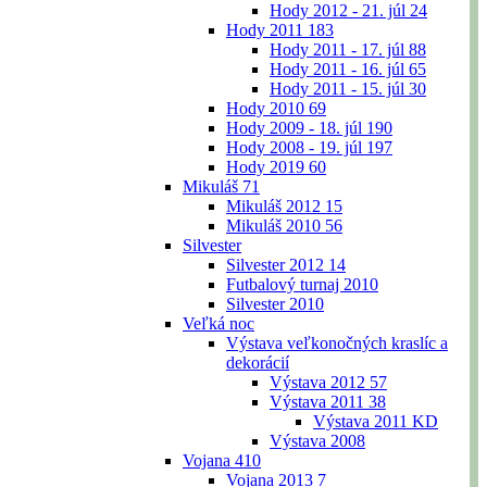
Hody 2012 - 21. júl
24
Hody 2011
183
Hody 2011 - 17. júl
88
Hody 2011 - 16. júl
65
Hody 2011 - 15. júl
30
Hody 2010
69
Hody 2009 - 18. júl
190
Hody 2008 - 19. júl
197
Hody 2019
60
Mikuláš
71
Mikuláš 2012
15
Mikuláš 2010
56
Silvester
Silvester 2012
14
Futbalový turnaj 2010
Silvester 2010
Veľká noc
Výstava veľkonočných kraslíc a
dekorácií
Výstava 2012
57
Výstava 2011
38
Výstava 2011 KD
Výstava 2008
Vojana
410
Vojana 2013
7