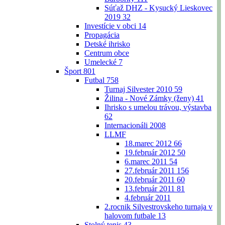
Súťaž DHZ - Kysucký Lieskovec
2019
32
Investície v obci
14
Propagácia
Detské ihrisko
Centrum obce
Umelecké
7
Šport
801
Futbal
758
Turnaj Silvester 2010
59
Žilina - Nové Zámky (ženy)
41
Ihrisko s umelou trávou, výstavba
62
Internacionáli 2008
LLMF
18.marec 2012
66
19.február 2012
50
6.marec 2011
54
27.február 2011
156
20.február 2011
60
13.február 2011
81
4.február 2011
2.rocnik Silvestrovskeho turnaja v
halovom futbale
13
Stolný tenis
43