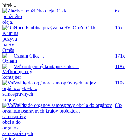
hírek ...
Zber použitého oleja.
Cikk ...
6x
Obec Klubina pozýva na SV. Omšu
Cikk ...
15x
Oznam
Cikk ...
171x
Veľkoobjemný kontajner
Cikk ...
118x
Voľby do orgánov samosprávnych krajov
110x
projektek ...
Voľby do orgánov samosprávy obcí a do orgánov
83x
samosprávnych krajov
projektek ...