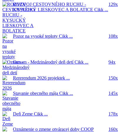
ROZVOJ CESTOVNÉHO RUCHU -
129x
KYSUCKÝ LIESKOVEC A BOLATICE
Cikk ...
Pozor na vysoké teploty
Cikk ...
108x
Oznam - Medzinárodný deň detí
Cikk ...
94x
Rererendum 2026
projektek ...
150x
Stavanie obecného mája
Cikk ...
145x
Deň Zeme
Cikk ...
178x
Oznámenie o zmene otváracej doby COOP
160x