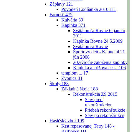
Záplavy
121
Povodeň Lodňanka 2010
111
Farnosť
475
Kalvária
39
Kaplnka
371
Svätá omša Rovne 6. január
2011
Kaplnka Rovne 24.5.2009
Svätá omša Rovne
Športový deň - Kapucíni 21.
jún 2008
20.výročie založenia kaplnky
Kaplnka a krížová cesta
106
templom ...
17
Zvonica
31
Školy
188
Základná škola
188
Rekonštrukcia ZŠ 2015
Stav pred
rekonštrukciou
Priebeh rekonštrukcie
Stav po rekonštrukcii
Hasičský zbor
199
Krst repasovanej Tatry 148 -
Barborky
111