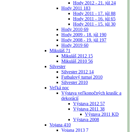
Hody 2012 - 21. júl
24
Hody 2011
183
Hody 2011 - 17. júl
88
Hody 2011 - 16. júl
65
Hody 2011 - 15. júl
30
Hody 2010
69
Hody 2009 - 18. júl
190
Hody 2008 - 19. júl
197
Hody 2019
60
Mikuláš
71
Mikuláš 2012
15
Mikuláš 2010
56
Silvester
Silvester 2012
14
Futbalový turnaj 2010
Silvester 2010
Veľká noc
Výstava veľkonočných kraslíc a
dekorácií
Výstava 2012
57
Výstava 2011
38
Výstava 2011 KD
Výstava 2008
Vojana
410
Vojana 2013
7