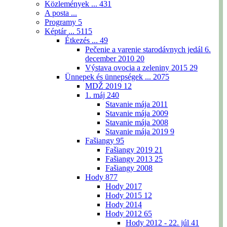
Közlemények ...
431
A posta ...
Programy
5
Képtár ...
5115
Étkezés ...
49
Pečenie a varenie starodávnych jedál 6.
december 2010
20
Výstava ovocia a zeleniny 2015
29
Ünnepek és ünnepségek ...
2075
MDŽ 2019
12
1. máj
240
Stavanie mája 2011
Stavanie mája 2009
Stavanie mája 2008
Stavanie mája 2019
9
Fašiangy
95
Fašiangy 2019
21
Fašiangy 2013
25
Fašiangy 2008
Hody
877
Hody 2017
Hody 2015
12
Hody 2014
Hody 2012
65
Hody 2012 - 22. júl
41