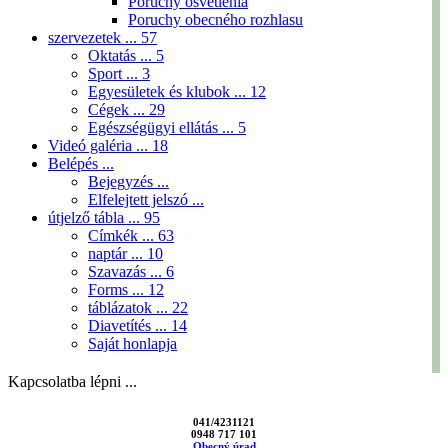
Poruchy osvetlenia
Poruchy obecného rozhlasu
szervezetek ...
57
Oktatás ...
5
Sport ...
3
Egyesületek és klubok ...
12
Cégek ...
29
Egészségügyi ellátás ...
5
Videó galéria ...
18
Belépés ...
Bejegyzés ...
Elfelejtett jelszó ...
útjelző tábla ...
95
Címkék ...
63
naptár ...
10
Szavazás ...
6
Forms ...
12
táblázatok ...
22
Diavetítés ...
14
Saját honlapja
Kapcsolatba lépni ...
041/4231121
0948 717 101
Obecný úrad