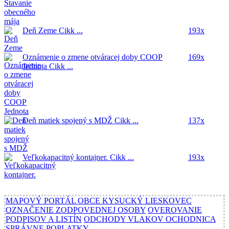
Deň Zeme
Cikk ...
193x
Oznámenie o zmene otváracej doby COOP
169x
Jednota
Cikk ...
Deň matiek spojený s MDŽ
Cikk ...
137x
Veľkokapacitný kontajner.
Cikk ...
193x
MAPOVÝ PORTÁL OBCE KYSUCKÝ LIESKOVEC
OZNAČENIE ZODPOVEDNEJ OSOBY
OVEROVANIE
PODPISOV A LISTÍN
ODCHODY VLAKOV OCHODNICA
SPRÁVNE POPLATKY