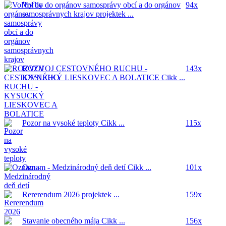
Voľby do orgánov samosprávy obcí a do orgánov
94x
samosprávnych krajov
projektek ...
ROZVOJ CESTOVNÉHO RUCHU -
143x
KYSUCKÝ LIESKOVEC A BOLATICE
Cikk ...
Pozor na vysoké teploty
Cikk ...
115x
Oznam - Medzinárodný deň detí
Cikk ...
101x
Rererendum 2026
projektek ...
159x
Stavanie obecného mája
Cikk ...
156x