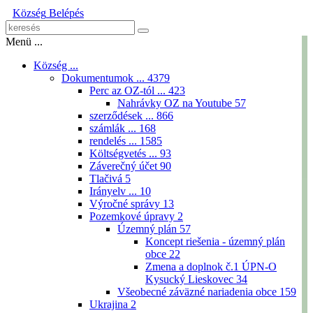
Község
Belépés
Menü ...
Község ...
Dokumentumok ...
4379
Perc az OZ-tól ...
423
Nahrávky OZ na Youtube
57
szerződések ...
866
számlák ...
168
rendelés ...
1585
Költségvetés ...
93
Záverečný účet
90
Tlačivá
5
Irányelv ...
10
Výročné správy
13
Pozemkové úpravy
2
Územný plán
57
Koncept riešenia - územný plán
obce
22
Zmena a doplnok č.1 ÚPN-O
Kysucký Lieskovec
34
Všeobecné záväzné nariadenia obce
159
Ukrajina
2