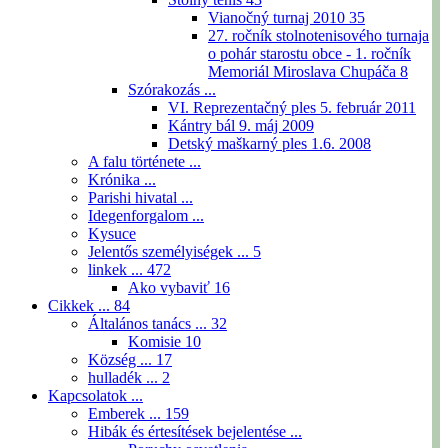
Vianočný turnaj 2010
35
27. ročník stolnotenisového turnaja
o pohár starostu obce - 1. ročník
Memoriál Miroslava Chupáča
8
Szórakozás ...
VI. Reprezentačný ples 5. február 2011
Kántry bál 9. máj 2009
Detský maškarný ples 1.6. 2008
A falu története ...
Krónika ...
Parishi hivatal ...
Idegenforgalom ...
Kysuce
Jelentős személyiségek ...
5
linkek ...
472
Ako vybaviť
16
Cikkek ...
84
Általános tanács ...
32
Komisie
10
Község ...
17
hulladék ...
2
Kapcsolatok ...
Emberek ...
159
Hibák és értesítések bejelentése ...