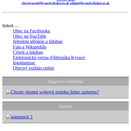
obecnyurad@kysuckylieskovec.sk
admin@kysuckylieskovec.sk
linkek ...
Obec na Facebooku
Obec na YouTube
Jelenlegi időjárás a faluban
Falu a Wikipédián
Cégek a faluban
Elektronická verzia týždenníka Kysuce
Ingatlanpiac
Obecný rozhlas online
Ingyenes weboldal
banner