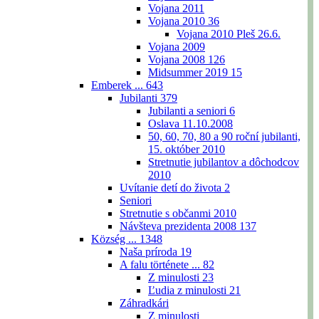
Vojana 2011
Vojana 2010
36
Vojana 2010 Pleš 26.6.
Vojana 2009
Vojana 2008
126
Midsummer 2019
15
Emberek ...
643
Jubilanti
379
Jubilanti a seniori
6
Oslava 11.10.2008
50, 60, 70, 80 a 90 roční jubilanti,
15. október 2010
Stretnutie jubilantov a dôchodcov
2010
Uvítanie detí do života
2
Seniori
Stretnutie s občanmi 2010
Návšteva prezidenta 2008
137
Község ...
1348
Naša príroda
19
A falu története ...
82
Z minulosti
23
Ľudia z minulosti
21
Záhradkári
Z minulosti