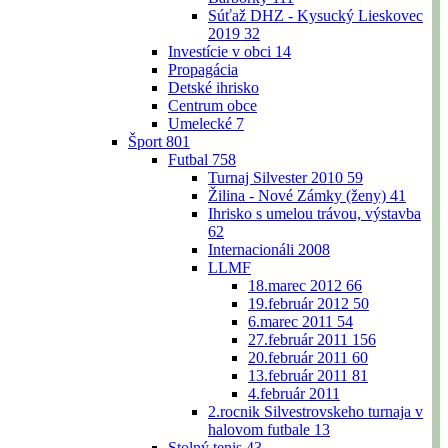
Súťaž DHZ - Kysucký Lieskovec
2019
32
Investície v obci
14
Propagácia
Detské ihrisko
Centrum obce
Umelecké
7
Šport
801
Futbal
758
Turnaj Silvester 2010
59
Žilina - Nové Zámky (ženy)
41
Ihrisko s umelou trávou, výstavba
62
Internacionáli 2008
LLMF
18.marec 2012
66
19.február 2012
50
6.marec 2011
54
27.február 2011
156
20.február 2011
60
13.február 2011
81
4.február 2011
2.rocnik Silvestrovskeho turnaja v
halovom futbale
13
Stolný tenis
43