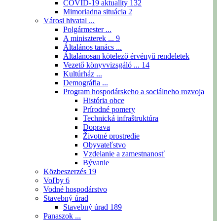
COVID-19 aktuality
132
Mimoriadna situácia
2
Városi hivatal ...
Polgármester ...
A miniszterek ...
9
Általános tanács ...
Általánosan kötelező érvényű rendeletek
Vezető könyvvizsgáló ...
14
Kultúrház ...
Demográfia ...
Program hospodárskeho a sociálneho rozvoja
História obce
Prírodné pomery
Technická infraštruktúra
Doprava
Životné prostredie
Obyvateľstvo
Vzdelanie a zamestnanosť
Bývanie
Közbeszerzés
19
Voľby
6
Vodné hospodárstvo
Stavebný úrad
Stavebný úrad
189
Panaszok ...