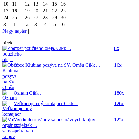
10
11
12
13
14
15
16
17
18
19
20
21
22
23
24
25
26
27
28
29
30
31
1
2
3
4
5
6
Nagy naptár
|
hírek ...
Zber použitého oleja.
Cikk ...
8x
Obec Klubina pozýva na SV. Omšu
Cikk ...
16x
Oznam
Cikk ...
180x
Veľkoobjemný kontajner
Cikk ...
126x
Voľby do orgánov samosprávnych krajov
125x
projektek ...