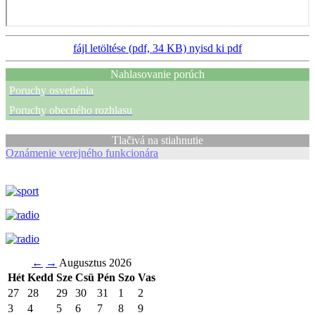
fájl letöltése (pdf, 34 KB)
nyisd ki pdf
Nahlasovanie porúch
Poruchy osvetlenia
Poruchy obecného rozhlasu
Tlačivá na stiahnutie
Oznámenie verejného funkcionára
←
→
Augusztus 2026
Hét
Kedd
Sze
Csü
Pén
Szo
Vas
27
28
29
30
31
1
2
3
4
5
6
7
8
9