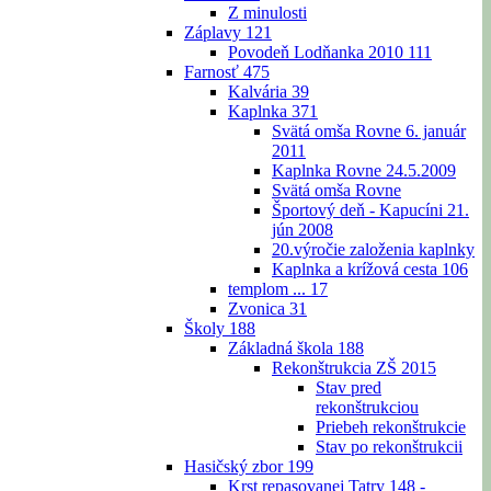
Z minulosti
Záplavy
121
Povodeň Lodňanka 2010
111
Farnosť
475
Kalvária
39
Kaplnka
371
Svätá omša Rovne 6. január
2011
Kaplnka Rovne 24.5.2009
Svätá omša Rovne
Športový deň - Kapucíni 21.
jún 2008
20.výročie založenia kaplnky
Kaplnka a krížová cesta
106
templom ...
17
Zvonica
31
Školy
188
Základná škola
188
Rekonštrukcia ZŠ 2015
Stav pred
rekonštrukciou
Priebeh rekonštrukcie
Stav po rekonštrukcii
Hasičský zbor
199
Krst repasovanej Tatry 148 -