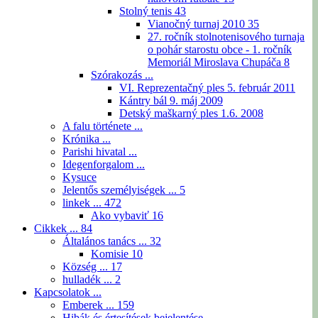
Stolný tenis
43
Vianočný turnaj 2010
35
27. ročník stolnotenisového turnaja
o pohár starostu obce - 1. ročník
Memoriál Miroslava Chupáča
8
Szórakozás ...
VI. Reprezentačný ples 5. február 2011
Kántry bál 9. máj 2009
Detský maškarný ples 1.6. 2008
A falu története ...
Krónika ...
Parishi hivatal ...
Idegenforgalom ...
Kysuce
Jelentős személyiségek ...
5
linkek ...
472
Ako vybaviť
16
Cikkek ...
84
Általános tanács ...
32
Komisie
10
Község ...
17
hulladék ...
2
Kapcsolatok ...
Emberek ...
159
Hibák és értesítések bejelentése ...