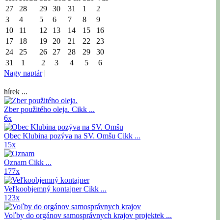
27
28
29
30
31
1
2
3
4
5
6
7
8
9
10
11
12
13
14
15
16
17
18
19
20
21
22
23
24
25
26
27
28
29
30
31
1
2
3
4
5
6
Nagy naptár
|
hírek ...
Zber použitého oleja.
Cikk ...
6x
Obec Klubina pozýva na SV. Omšu
Cikk ...
15x
Oznam
Cikk ...
177x
Veľkoobjemný kontajner
Cikk ...
123x
Voľby do orgánov samosprávnych krajov
projektek ...