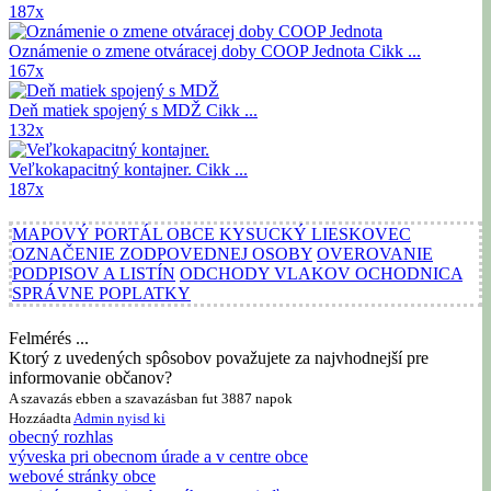
187x
Oznámenie o zmene otváracej doby COOP Jednota
Cikk ...
167x
Deň matiek spojený s MDŽ
Cikk ...
132x
Veľkokapacitný kontajner.
Cikk ...
187x
MAPOVÝ PORTÁL OBCE KYSUCKÝ LIESKOVEC
OZNAČENIE ZODPOVEDNEJ OSOBY
OVEROVANIE
PODPISOV A LISTÍN
ODCHODY VLAKOV OCHODNICA
SPRÁVNE POPLATKY
Felmérés ...
Ktorý z uvedených spôsobov považujete za najvhodnejší pre
informovanie občanov?
A szavazás ebben a szavazásban fut 3887 napok
Hozzáadta
Admin
nyisd ki
obecný rozhlas
výveska pri obecnom úrade a v centre obce
webové stránky obce