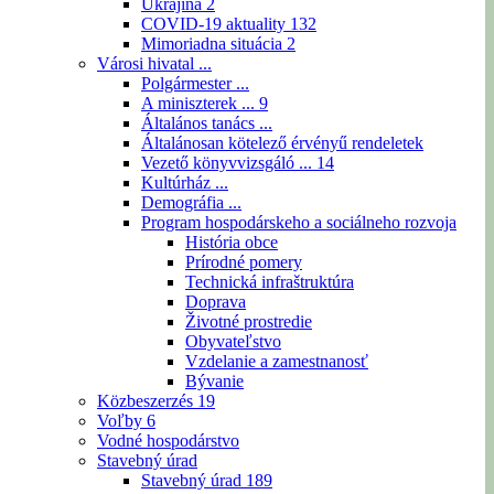
Ukrajina
2
COVID-19 aktuality
132
Mimoriadna situácia
2
Városi hivatal ...
Polgármester ...
A miniszterek ...
9
Általános tanács ...
Általánosan kötelező érvényű rendeletek
Vezető könyvvizsgáló ...
14
Kultúrház ...
Demográfia ...
Program hospodárskeho a sociálneho rozvoja
História obce
Prírodné pomery
Technická infraštruktúra
Doprava
Životné prostredie
Obyvateľstvo
Vzdelanie a zamestnanosť
Bývanie
Közbeszerzés
19
Voľby
6
Vodné hospodárstvo
Stavebný úrad
Stavebný úrad
189