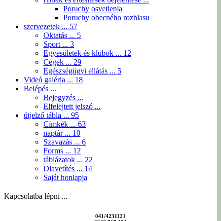
Poruchy osvetlenia
Poruchy obecného rozhlasu
szervezetek ...
57
Oktatás ...
5
Sport ...
3
Egyesületek és klubok ...
12
Cégek ...
29
Egészségügyi ellátás ...
5
Videó galéria ...
18
Belépés ...
Bejegyzés ...
Elfelejtett jelszó ...
útjelző tábla ...
95
Címkék ...
63
naptár ...
10
Szavazás ...
6
Forms ...
12
táblázatok ...
22
Diavetítés ...
14
Saját honlapja
Kapcsolatba lépni ...
041/4231121