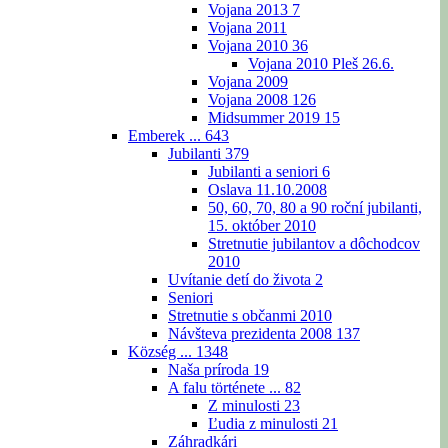
Vojana 2013
7
Vojana 2011
Vojana 2010
36
Vojana 2010 Pleš 26.6.
Vojana 2009
Vojana 2008
126
Midsummer 2019
15
Emberek ...
643
Jubilanti
379
Jubilanti a seniori
6
Oslava 11.10.2008
50, 60, 70, 80 a 90 roční jubilanti,
15. október 2010
Stretnutie jubilantov a dôchodcov
2010
Uvítanie detí do života
2
Seniori
Stretnutie s občanmi 2010
Návšteva prezidenta 2008
137
Község ...
1348
Naša príroda
19
A falu története ...
82
Z minulosti
23
Ľudia z minulosti
21
Záhradkári