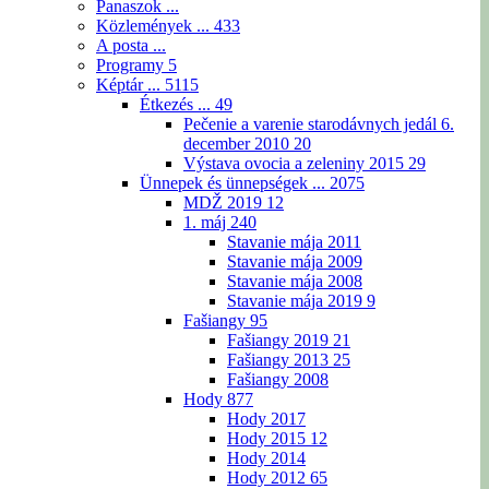
Panaszok ...
Közlemények ...
433
A posta ...
Programy
5
Képtár ...
5115
Étkezés ...
49
Pečenie a varenie starodávnych jedál 6.
december 2010
20
Výstava ovocia a zeleniny 2015
29
Ünnepek és ünnepségek ...
2075
MDŽ 2019
12
1. máj
240
Stavanie mája 2011
Stavanie mája 2009
Stavanie mája 2008
Stavanie mája 2019
9
Fašiangy
95
Fašiangy 2019
21
Fašiangy 2013
25
Fašiangy 2008
Hody
877
Hody 2017
Hody 2015
12
Hody 2014
Hody 2012
65