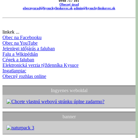
0948 717 101
Obecný úrad
obecnyurad@kysuckylieskovec.sk
admin@kysuckylieskovec.sk
linkek ...
Obec na Facebooku
Obec na YouTube
Jelenlegi időjárás a faluban
Falu a Wikipédián
Cégek a faluban
Elektronická verzia týždenníka Kysuce
Ingatlanpiac
Obecný rozhlas online
Ingyenes weboldal
banner