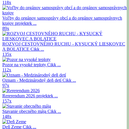
118x
Voľby do orgánov samosprávy obcí a do orgánov samosprávnych
krajov
projektek ...
89x
ROZVOJ CESTOVNÉHO RUCHU - KYSUCKÝ LIESKOVEC
A BOLATICE
Cikk ...
135x
Pozor na vysoké teploty
Cikk ...
112x
Oznam - Medzinárodný deň detí
Cikk ...
97x
Rererendum 2026
projektek ...
157x
Stavanie obecného mája
Cikk ...
148x
Deň Zeme
Cikk ...