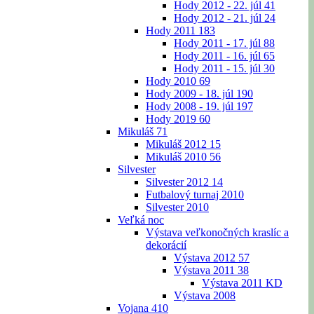
Hody 2012 - 22. júl
41
Hody 2012 - 21. júl
24
Hody 2011
183
Hody 2011 - 17. júl
88
Hody 2011 - 16. júl
65
Hody 2011 - 15. júl
30
Hody 2010
69
Hody 2009 - 18. júl
190
Hody 2008 - 19. júl
197
Hody 2019
60
Mikuláš
71
Mikuláš 2012
15
Mikuláš 2010
56
Silvester
Silvester 2012
14
Futbalový turnaj 2010
Silvester 2010
Veľká noc
Výstava veľkonočných kraslíc a
dekorácií
Výstava 2012
57
Výstava 2011
38
Výstava 2011 KD
Výstava 2008
Vojana
410