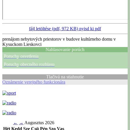
fájl letöltése (pdf, 972 KB)
nyisd ki pdf
prenájom nebytových priestorov v budove kultúrneho domu v
Kysuckom Lieskovci
Nahlasovanie porúch
Poruchy osvetlenia
Poruchy obecného rozhlasu
Tlačivá na stiahnutie
Oznámenie verejného funkcionára
←
→
Augusztus 2026
Hét
Kedd
Sze
Csü
Pén
Szo
Vas