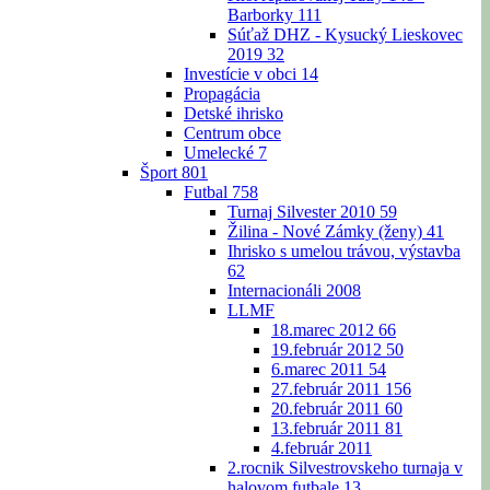
Barborky
111
Súťaž DHZ - Kysucký Lieskovec
2019
32
Investície v obci
14
Propagácia
Detské ihrisko
Centrum obce
Umelecké
7
Šport
801
Futbal
758
Turnaj Silvester 2010
59
Žilina - Nové Zámky (ženy)
41
Ihrisko s umelou trávou, výstavba
62
Internacionáli 2008
LLMF
18.marec 2012
66
19.február 2012
50
6.marec 2011
54
27.február 2011
156
20.február 2011
60
13.február 2011
81
4.február 2011
2.rocnik Silvestrovskeho turnaja v
halovom futbale
13