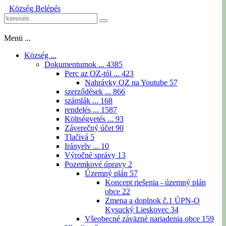
Község
Belépés
Menü ...
Község ...
Dokumentumok ...
4385
Perc az OZ-tól ...
423
Nahrávky OZ na Youtube
57
szerződések ...
866
számlák ...
168
rendelés ...
1587
Költségvetés ...
93
Záverečný účet
90
Tlačivá
5
Irányelv ...
10
Výročné správy
13
Pozemkové úpravy
2
Územný plán
57
Koncept riešenia - územný plán
obce
22
Zmena a doplnok č.1 ÚPN-O
Kysucký Lieskovec
34
Všeobecné záväzné nariadenia obce
159