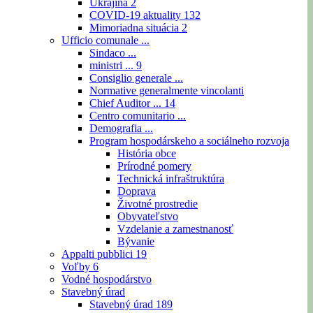
Ukrajina
2
COVID-19 aktuality
132
Mimoriadna situácia
2
Ufficio comunale ...
Sindaco ...
ministri ...
9
Consiglio generale ...
Normative generalmente vincolanti
Chief Auditor ...
14
Centro comunitario ...
Demografia ...
Program hospodárskeho a sociálneho rozvoja
História obce
Prírodné pomery
Technická infraštruktúra
Doprava
Životné prostredie
Obyvateľstvo
Vzdelanie a zamestnanosť
Bývanie
Appalti pubblici
19
Voľby
6
Vodné hospodárstvo
Stavebný úrad
Stavebný úrad
189