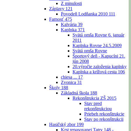
Z minulosti
Záplavy
121
Povodeň Lodňanka 2010
111
Farnosť
475
Kalvária
39
Kaplnka
371
Svätá omša Rovne 6. január
2011
Kaplnka Rovne 24.5.2009
Svätá omša Rovne
Športový deň - Kapucíni 21.
jún 2008
20.výročie založenia kaplnky
Kaplnka a krížová cesta
106
chiesa ...
17
Zvonica
31
Školy
188
Základná škola
188
Rekonštrukcia ZŠ 2015
Stav pred
rekonštrukciou
Priebeh rekonštrukcie
Stav po rekonštrukcii
Hasičský zbor
199
Krst repasovanej Tatry 148 -