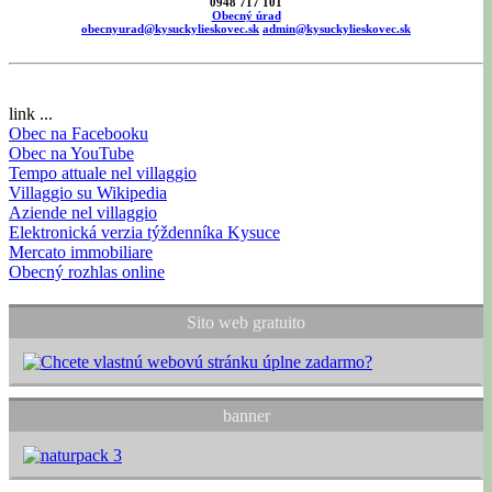
0948 717 101
Obecný úrad
obecnyurad@kysuckylieskovec.sk
admin@kysuckylieskovec.sk
link ...
Obec na Facebooku
Obec na YouTube
Tempo attuale nel villaggio
Villaggio su Wikipedia
Aziende nel villaggio
Elektronická verzia týždenníka Kysuce
Mercato immobiliare
Obecný rozhlas online
Sito web gratuito
banner