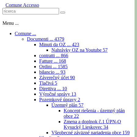
Comune
Accesso
Menu ...
Comune ...
Documenti ...
4379
Minuti da OZ ...
423
Nahrávky OZ na Youtube
57
contratti ...
866
Fatture ...
168
Ordini ...
1585
bilancio ...
93
Záverečný účet
90
Tlačivá
5
Direttiva ...
10
Výročné správy
13
Pozemkové úpravy
2
Územný plán
57
Koncept riešenia - územný plán
obce
22
Zmena a doplnok č.1 ÚPN-O
Kysucký Lieskovec
34
Všeobecné záväzné nariadenia obce
159