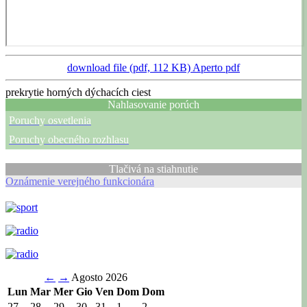
download file (pdf, 112 KB)
Aperto pdf
prekrytie horných dýchacích ciest
Nahlasovanie porúch
Poruchy osvetlenia
Poruchy obecného rozhlasu
Tlačivá na stiahnutie
Oznámenie verejného funkcionára
←
→
Agosto 2026
Lun
Mar
Mer
Gio
Ven
Dom
Dom
27
28
29
30
31
1
2