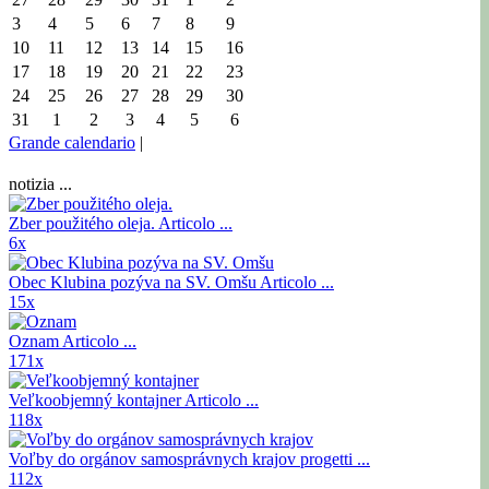
3
4
5
6
7
8
9
10
11
12
13
14
15
16
17
18
19
20
21
22
23
24
25
26
27
28
29
30
31
1
2
3
4
5
6
Grande calendario
|
notizia ...
Zber použitého oleja.
Articolo ...
6x
Obec Klubina pozýva na SV. Omšu
Articolo ...
15x
Oznam
Articolo ...
171x
Veľkoobjemný kontajner
Articolo ...
118x
Voľby do orgánov samosprávnych krajov
progetti ...
112x