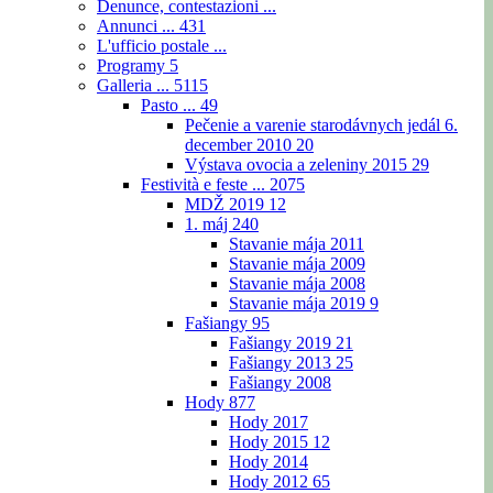
Denunce, contestazioni ...
Annunci ...
431
L'ufficio postale ...
Programy
5
Galleria ...
5115
Pasto ...
49
Pečenie a varenie starodávnych jedál 6.
december 2010
20
Výstava ovocia a zeleniny 2015
29
Festività e feste ...
2075
MDŽ 2019
12
1. máj
240
Stavanie mája 2011
Stavanie mája 2009
Stavanie mája 2008
Stavanie mája 2019
9
Fašiangy
95
Fašiangy 2019
21
Fašiangy 2013
25
Fašiangy 2008
Hody
877
Hody 2017
Hody 2015
12
Hody 2014
Hody 2012
65