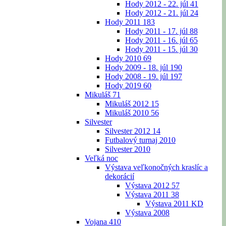
Hody 2012 - 22. júl
41
Hody 2012 - 21. júl
24
Hody 2011
183
Hody 2011 - 17. júl
88
Hody 2011 - 16. júl
65
Hody 2011 - 15. júl
30
Hody 2010
69
Hody 2009 - 18. júl
190
Hody 2008 - 19. júl
197
Hody 2019
60
Mikuláš
71
Mikuláš 2012
15
Mikuláš 2010
56
Silvester
Silvester 2012
14
Futbalový turnaj 2010
Silvester 2010
Veľká noc
Výstava veľkonočných kraslíc a
dekorácií
Výstava 2012
57
Výstava 2011
38
Výstava 2011 KD
Výstava 2008
Vojana
410