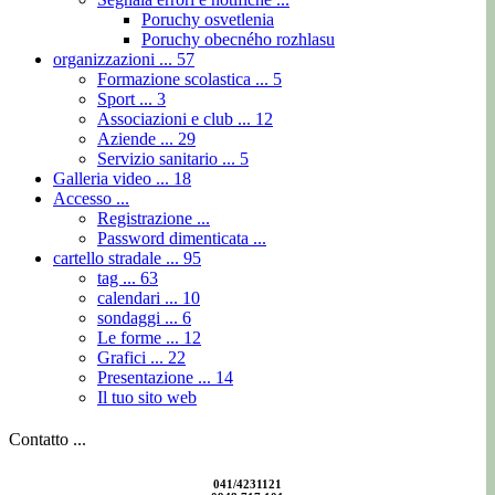
Poruchy osvetlenia
Poruchy obecného rozhlasu
organizzazioni ...
57
Formazione scolastica ...
5
Sport ...
3
Associazioni e club ...
12
Aziende ...
29
Servizio sanitario ...
5
Galleria video ...
18
Accesso ...
Registrazione ...
Password dimenticata ...
cartello stradale ...
95
tag ...
63
calendari ...
10
sondaggi ...
6
Le forme ...
12
Grafici ...
22
Presentazione ...
14
Il tuo sito web
Contatto ...
041/4231121