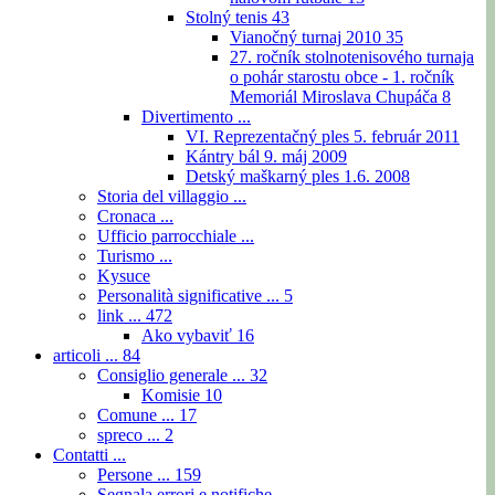
Stolný tenis
43
Vianočný turnaj 2010
35
27. ročník stolnotenisového turnaja
o pohár starostu obce - 1. ročník
Memoriál Miroslava Chupáča
8
Divertimento ...
VI. Reprezentačný ples 5. február 2011
Kántry bál 9. máj 2009
Detský maškarný ples 1.6. 2008
Storia del villaggio ...
Cronaca ...
Ufficio parrocchiale ...
Turismo ...
Kysuce
Personalità significative ...
5
link ...
472
Ako vybaviť
16
articoli ...
84
Consiglio generale ...
32
Komisie
10
Comune ...
17
spreco ...
2
Contatti ...
Persone ...
159
Segnala errori e notifiche ...