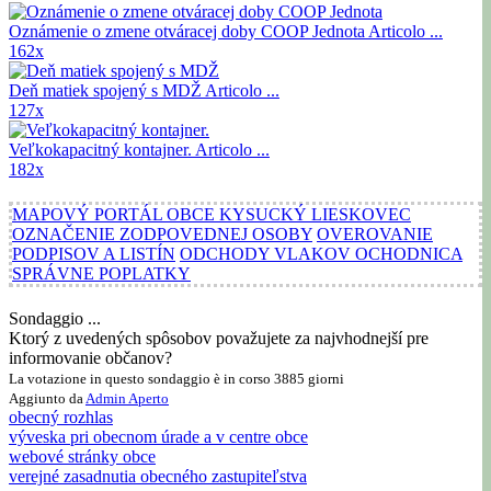
Oznámenie o zmene otváracej doby COOP Jednota
Articolo ...
162x
Deň matiek spojený s MDŽ
Articolo ...
127x
Veľkokapacitný kontajner.
Articolo ...
182x
MAPOVÝ PORTÁL OBCE KYSUCKÝ LIESKOVEC
OZNAČENIE ZODPOVEDNEJ OSOBY
OVEROVANIE
PODPISOV A LISTÍN
ODCHODY VLAKOV OCHODNICA
SPRÁVNE POPLATKY
Sondaggio ...
Ktorý z uvedených spôsobov považujete za najvhodnejší pre
informovanie občanov?
La votazione in questo sondaggio è in corso 3885 giorni
Aggiunto da
Admin
Aperto
obecný rozhlas
výveska pri obecnom úrade a v centre obce
webové stránky obce
verejné zasadnutia obecného zastupiteľstva