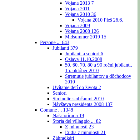
Vojana 2013
7
Vojana 2011
Vojana 2010
36
Vojana 2010 Pleš 26.6.
Vojana 2009
Vojana 2008
126
Midsummer 2019
15
Persone ...
643
Jubilanti
379
Jubilanti a seniori
6
Oslava 11.10.2008
50, 60, 70, 80 a 90 roční jubilanti,
15. október 2010
Stretnutie jubilantov a dôchodcov
2010
Uvítanie detí do života
2
Seniori
Stretnutie s občanmi 2010
Návšteva prezidenta 2008
137
Comune ...
1348
Naša príroda
19
Storia del villaggio ...
82
Z minulosti
23
Ľudia z minulosti
21
Záhradkári