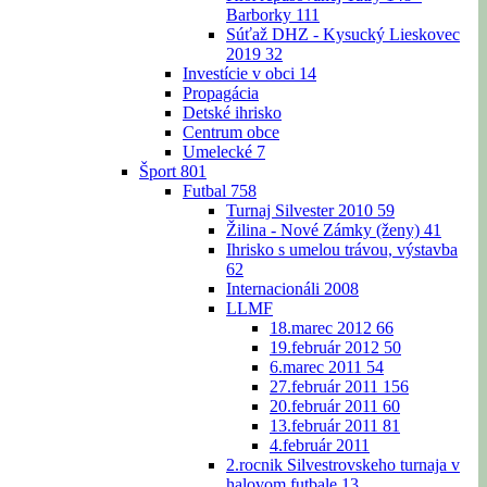
Barborky
111
Súťaž DHZ - Kysucký Lieskovec
2019
32
Investície v obci
14
Propagácia
Detské ihrisko
Centrum obce
Umelecké
7
Šport
801
Futbal
758
Turnaj Silvester 2010
59
Žilina - Nové Zámky (ženy)
41
Ihrisko s umelou trávou, výstavba
62
Internacionáli 2008
LLMF
18.marec 2012
66
19.február 2012
50
6.marec 2011
54
27.február 2011
156
20.február 2011
60
13.február 2011
81
4.február 2011
2.rocnik Silvestrovskeho turnaja v
halovom futbale
13