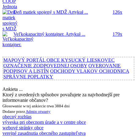
Deň matiek spojený s MDŽ
Artykuł ...
126x
Veľkokapacitný kontajner.
Artykuł ...
179x
MAPOVÝ PORTÁL OBCE KYSUCKÝ LIESKOVEC
OZNAČENIE ZODPOVEDNEJ OSOBY
OVEROVANIE
PODPISOV A LISTÍN
ODCHODY VLAKOV OCHODNICA
SPRÁVNE POPLATKY
Ankieta ...
Ktorý z uvedených spôsobov považujete za najvhodnejší pre
informovanie občanov?
Głosowanie w tej ankiecie trwa 3884 dni
Dodane przez
Admin
otwarty
obecný rozhlas
výveska pri obecnom úrade a v centre obce
webové stránky obce
verejné zasadnutia obecného zastupiteľstva