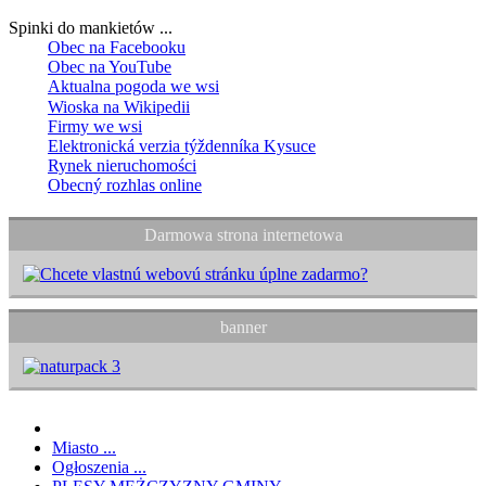
Spinki do mankietów ...
Obec na Facebooku
Obec na YouTube
Aktualna pogoda we wsi
Wioska na Wikipedii
Firmy we wsi
Elektronická verzia týždenníka Kysuce
Rynek nieruchomości
Obecný rozhlas online
Darmowa strona internetowa
banner
Miasto ...
Ogłoszenia ...