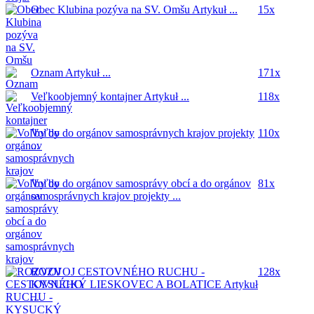
Obec Klubina pozýva na SV. Omšu
Artykuł ...
15x
Oznam
Artykuł ...
171x
Veľkoobjemný kontajner
Artykuł ...
118x
Voľby do orgánov samosprávnych krajov
projekty
110x
...
Voľby do orgánov samosprávy obcí a do orgánov
81x
samosprávnych krajov
projekty ...
ROZVOJ CESTOVNÉHO RUCHU -
128x
KYSUCKÝ LIESKOVEC A BOLATICE
Artykuł
...