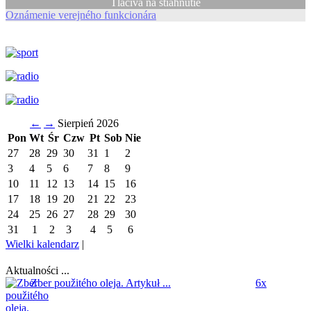
Tlačivá na stiahnutie
Oznámenie verejného funkcionára
←
→
Sierpień 2026
Pon
Wt
Śr
Czw
Pt
Sob
Nie
27
28
29
30
31
1
2
3
4
5
6
7
8
9
10
11
12
13
14
15
16
17
18
19
20
21
22
23
24
25
26
27
28
29
30
31
1
2
3
4
5
6
Wielki kalendarz
|
Aktualności ...
Zber použitého oleja.
Artykuł ...
6x