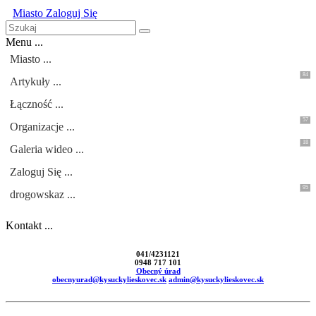
Miasto
Zaloguj Się
Menu ...
Miasto ...
84
Artykuły ...
Łączność ...
57
Organizacje ...
18
Galeria wideo ...
Zaloguj Się ...
95
drogowskaz ...
Kontakt ...
041/4231121
0948 717 101
Obecný úrad
obecnyurad@kysuckylieskovec.sk
admin@kysuckylieskovec.sk