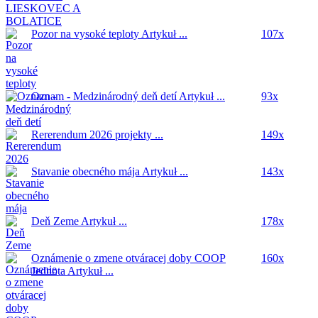
Pozor na vysoké teploty
Artykuł ...
107x
Oznam - Medzinárodný deň detí
Artykuł ...
93x
Rererendum 2026
projekty ...
149x
Stavanie obecného mája
Artykuł ...
143x
Deň Zeme
Artykuł ...
178x
Oznámenie o zmene otváracej doby COOP
160x
Jednota
Artykuł ...