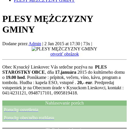
PLESY MĘŻCZYZNY GMINY
PLESY MĘŻCZYZNY
GMINY
Dodane przez
Admin
|
2 Jan 2015 at 17:30
|
73x
|
otvoriť obrázok
Obec Kysucký Lieskovec Vás srdečne pozýva na
PLES
STAROSTKY OBCE
, dňa
17.januára
2015 do kultúrneho domu
o
19.00 hod
. Ponúkame : prípitok, večeru, víno, kávu, program a
tombolu. Hudba : kapela ESO, vstupné .
20,- eur
. Predpredaj
vstupeniek je na Obecnom úrade v Kysuckom Lieskovci, kontakt :
041/4231121, 0948717101, 0905819418.
Nahlasovanie porúch
Poruchy osvetlenia
Poruchy obecného rozhlasu