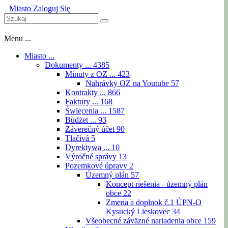
Miasto
Zaloguj Się
Menu ...
Miasto ...
Dokumenty ...
4385
Minuty z OZ ...
423
Nahrávky OZ na Youtube
57
Kontrakty ...
866
Faktury ...
168
Święcenia ...
1587
Budżet ...
93
Záverečný účet
90
Tlačivá
5
Dyrektywa ...
10
Výročné správy
13
Pozemkové úpravy
2
Územný plán
57
Koncept riešenia - územný plán
obce
22
Zmena a doplnok č.1 ÚPN-O
Kysucký Lieskovec
34
Všeobecné záväzné nariadenia obce
159