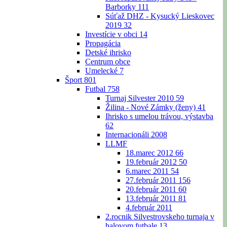
Barborky
111
Súťaž DHZ - Kysucký Lieskovec
2019
32
Investície v obci
14
Propagácia
Detské ihrisko
Centrum obce
Umelecké
7
Šport
801
Futbal
758
Turnaj Silvester 2010
59
Žilina - Nové Zámky (ženy)
41
Ihrisko s umelou trávou, výstavba
62
Internacionáli 2008
LLMF
18.marec 2012
66
19.február 2012
50
6.marec 2011
54
27.február 2011
156
20.február 2011
60
13.február 2011
81
4.február 2011
2.rocnik Silvestrovskeho turnaja v
halovom futbale
13