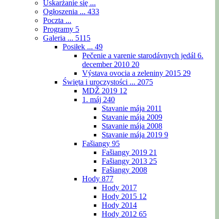
Uskarżanie się ...
Ogłoszenia ...
433
Poczta ...
Programy
5
Galeria ...
5115
Posiłek ...
49
Pečenie a varenie starodávnych jedál 6.
december 2010
20
Výstava ovocia a zeleniny 2015
29
Święta i uroczystości ...
2075
MDŽ 2019
12
1. máj
240
Stavanie mája 2011
Stavanie mája 2009
Stavanie mája 2008
Stavanie mája 2019
9
Fašiangy
95
Fašiangy 2019
21
Fašiangy 2013
25
Fašiangy 2008
Hody
877
Hody 2017
Hody 2015
12
Hody 2014
Hody 2012
65