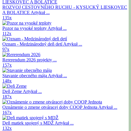
ROZVOJ CESTOVNÉHO RUCHU - KYSUCKÝ LIESKOVEC
A BOLATICE
Artykuł ...
135x
Pozor na vysoké teploty
Artykuł ...
112x
Oznam - Medzinárodný deň detí
Artykuł ...
97x
Rererendum 2026
projekty ...
157x
Stavanie obecného mája
Artykuł ...
148x
Deň Zeme
Artykuł ...
187x
Oznámenie o zmene otváracej doby COOP Jednota
Artykuł ...
167x
Deň matiek spojený s MDŽ
Artykuł ...
132x