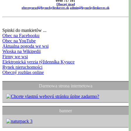
0948 717 101
Obecný úrad
obecnyurad@kysuckylieskovec.sk
admin@kysuckylieskovec.sk
Spinki do mankietów ...
Obec na Facebooku
Obec na YouTube
Aktualna pogoda we wsi
Wioska na Wikipedii
Firmy we wsi
Elektronická verzia týždenníka Kysuce
Rynek nieruchomości
Obecný rozhlas online
Darmowa strona internetowa
banner