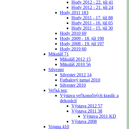
Hody 2012 - 22. júl
41
Hody 2012 - 21. júl
24
Hody 2011
183
Hody 2011 - 17. júl
88
Hody 2011 - 16. júl
65
Hody 2011 - 15. júl
30
Hody 2010
69
Hody 2009 - 18. júl
190
Hody 2008 - 19. júl
197
Hody 2019
60
Mikuláš
71
Mikuláš 2012
15
Mikuláš 2010
56
Silvester
Silvester 2012
14
Futbalový turnaj 2010
Silvester 2010
Veľká noc
Výstava veľkonočných kraslíc a
dekorácií
Výstava 2012
57
Výstava 2011
38
Výstava 2011 KD
Výstava 2008
Vojana
410