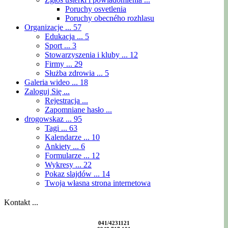
Poruchy osvetlenia
Poruchy obecného rozhlasu
Organizacje ...
57
Edukacja ...
5
Sport ...
3
Stowarzyszenia i kluby ...
12
Firmy ...
29
Służba zdrowia ...
5
Galeria wideo ...
18
Zaloguj Się ...
Rejestracja ...
Zapomniane hasło ...
drogowskaz ...
95
Tagi ...
63
Kalendarze ...
10
Ankiety ...
6
Formularze ...
12
Wykresy ...
22
Pokaz slajdów ...
14
Twoja własna strona internetowa
Kontakt ...
041/4231121