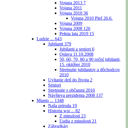
Vojana 2013
7
Vojana 2011
Vojana 2010
36
Vojana 2010 Pleš 26.6.
Vojana 2009
Vojana 2008
126
Pełnia lata 2019
15
Ludzie ...
643
Jubilanti
379
Jubilanti a seniori
6
Oslava 11.10.2008
50, 60, 70, 80 a 90 roční jubilanti,
15. október 2010
Stretnutie jubilantov a dôchodcov
2010
Uvítanie detí do života
2
Seniori
Stretnutie s občanmi 2010
Návšteva prezidenta 2008
137
Miasto ...
1348
Naša príroda
19
Historia wsi ...
82
Z minulosti
23
Ľudia z minulosti
21
Záhradkári