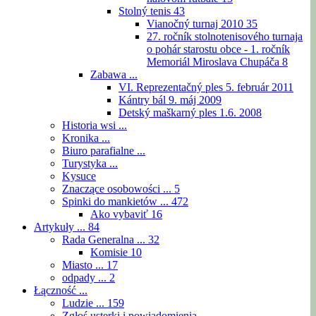
Stolný tenis
43
Vianočný turnaj 2010
35
27. ročník stolnotenisového turnaja
o pohár starostu obce - 1. ročník
Memoriál Miroslava Chupáča
8
Zabawa ...
VI. Reprezentačný ples 5. február 2011
Kántry bál 9. máj 2009
Detský maškarný ples 1.6. 2008
Historia wsi ...
Kronika ...
Biuro parafialne ...
Turystyka ...
Kysuce
Znaczące osobowości ...
5
Spinki do mankietów ...
472
Ako vybaviť
16
Artykuły ...
84
Rada Generalna ...
32
Komisie
10
Miasto ...
17
odpady ...
2
Łączność ...
Ludzie ...
159
Zgłoś usterki i powiadomienia ...