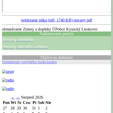
pobieranie pliku (pdf, 1740 KB)
otwarty pdf
obstarávanie Zmeny a doplnky ÚPobce Kysucký Lieskovec
Nahlasovanie porúch
Poruchy osvetlenia
Poruchy obecného rozhlasu
Tlačivá na stiahnutie
Oznámenie verejného funkcionára
←
→
Sierpień 2026
Pon
Wt
Śr
Czw
Pt
Sob
Nie
27
28
29
30
31
1
2