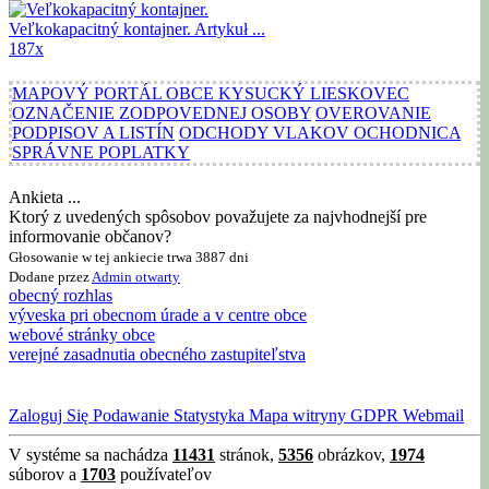
Veľkokapacitný kontajner.
Artykuł ...
187x
MAPOVÝ PORTÁL OBCE KYSUCKÝ LIESKOVEC
OZNAČENIE ZODPOVEDNEJ OSOBY
OVEROVANIE
PODPISOV A LISTÍN
ODCHODY VLAKOV OCHODNICA
SPRÁVNE POPLATKY
Ankieta ...
Ktorý z uvedených spôsobov považujete za najvhodnejší pre
informovanie občanov?
Głosowanie w tej ankiecie trwa 3887 dni
Dodane przez
Admin
otwarty
obecný rozhlas
výveska pri obecnom úrade a v centre obce
webové stránky obce
verejné zasadnutia obecného zastupiteľstva
Zaloguj Się
Podawanie
Statystyka
Mapa witryny
GDPR
Webmail
V systéme sa nachádza
11431
stránok,
5356
obrázkov,
1974
súborov a
1703
používateľov