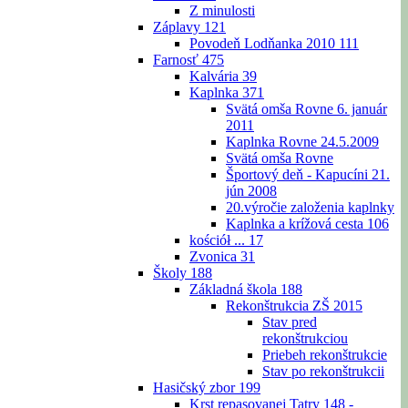
Z minulosti
Záplavy
121
Povodeň Lodňanka 2010
111
Farnosť
475
Kalvária
39
Kaplnka
371
Svätá omša Rovne 6. január
2011
Kaplnka Rovne 24.5.2009
Svätá omša Rovne
Športový deň - Kapucíni 21.
jún 2008
20.výročie založenia kaplnky
Kaplnka a krížová cesta
106
kościół ...
17
Zvonica
31
Školy
188
Základná škola
188
Rekonštrukcia ZŠ 2015
Stav pred
rekonštrukciou
Priebeh rekonštrukcie
Stav po rekonštrukcii
Hasičský zbor
199
Krst repasovanej Tatry 148 -