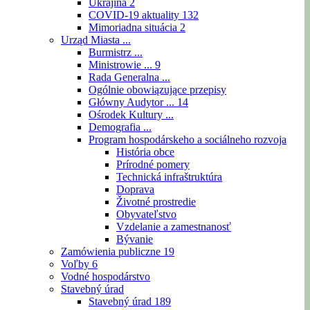
Ukrajina
2
COVID-19 aktuality
132
Mimoriadna situácia
2
Urząd Miasta ...
Burmistrz ...
Ministrowie ...
9
Rada Generalna ...
Ogólnie obowiązujące przepisy
Główny Audytor ...
14
Ośrodek Kultury ...
Demografia ...
Program hospodárskeho a sociálneho rozvoja
História obce
Prírodné pomery
Technická infraštruktúra
Doprava
Životné prostredie
Obyvateľstvo
Vzdelanie a zamestnanosť
Bývanie
Zamówienia publiczne
19
Voľby
6
Vodné hospodárstvo
Stavebný úrad
Stavebný úrad
189