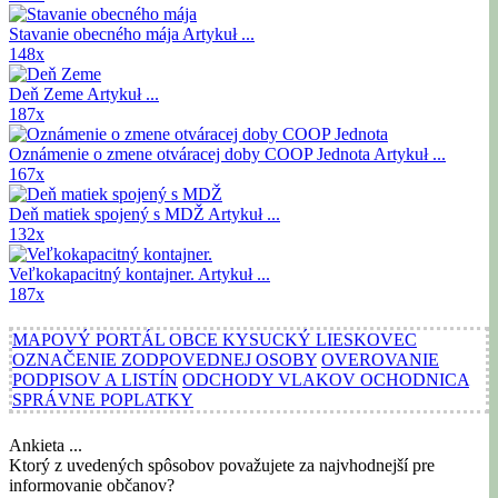
Stavanie obecného mája
Artykuł ...
148x
Deň Zeme
Artykuł ...
187x
Oznámenie o zmene otváracej doby COOP Jednota
Artykuł ...
167x
Deň matiek spojený s MDŽ
Artykuł ...
132x
Veľkokapacitný kontajner.
Artykuł ...
187x
MAPOVÝ PORTÁL OBCE KYSUCKÝ LIESKOVEC
OZNAČENIE ZODPOVEDNEJ OSOBY
OVEROVANIE
PODPISOV A LISTÍN
ODCHODY VLAKOV OCHODNICA
SPRÁVNE POPLATKY
Ankieta ...
Ktorý z uvedených spôsobov považujete za najvhodnejší pre
informovanie občanov?