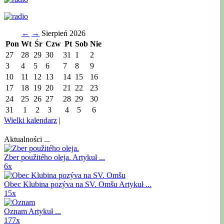
←
→
Sierpień 2026
Pon
Wt
Śr
Czw
Pt
Sob
Nie
27
28
29
30
31
1
2
3
4
5
6
7
8
9
10
11
12
13
14
15
16
17
18
19
20
21
22
23
24
25
26
27
28
29
30
31
1
2
3
4
5
6
Wielki kalendarz
|
Aktualności ...
Zber použitého oleja.
Artykuł ...
6x
Obec Klubina pozýva na SV. Omšu
Artykuł ...
15x
Oznam
Artykuł ...
177x