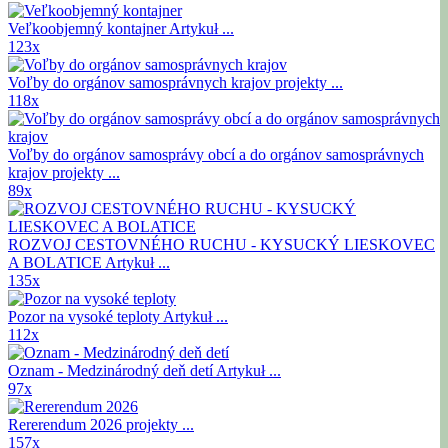
Veľkoobjemný kontajner
Artykuł ...
123x
Voľby do orgánov samosprávnych krajov
projekty ...
118x
Voľby do orgánov samosprávy obcí a do orgánov samosprávnych
krajov
projekty ...
89x
ROZVOJ CESTOVNÉHO RUCHU - KYSUCKÝ LIESKOVEC
A BOLATICE
Artykuł ...
135x
Pozor na vysoké teploty
Artykuł ...
112x
Oznam - Medzinárodný deň detí
Artykuł ...
97x
Rererendum 2026
projekty ...
157x