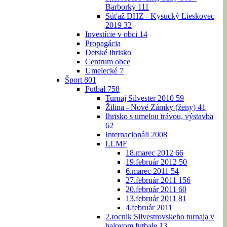
Barborky
111
Súťaž DHZ - Kysucký Lieskovec
2019
32
Investície v obci
14
Propagácia
Detské ihrisko
Centrum obce
Umelecké
7
Šport
801
Futbal
758
Turnaj Silvester 2010
59
Žilina - Nové Zámky (ženy)
41
Ihrisko s umelou trávou, výstavba
62
Internacionáli 2008
LLMF
18.marec 2012
66
19.február 2012
50
6.marec 2011
54
27.február 2011
156
20.február 2011
60
13.február 2011
81
4.február 2011
2.rocnik Silvestrovskeho turnaja v
halovom futbale
13