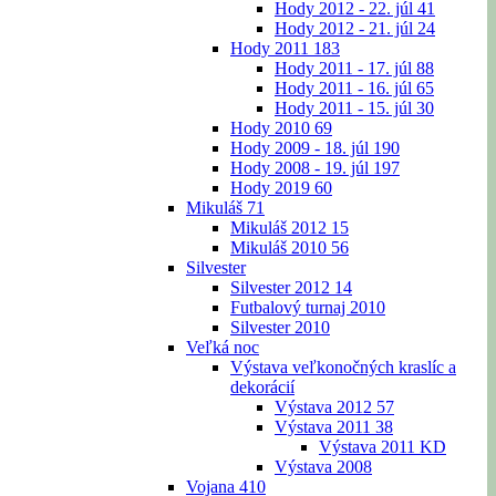
Hody 2012 - 22. júl
41
Hody 2012 - 21. júl
24
Hody 2011
183
Hody 2011 - 17. júl
88
Hody 2011 - 16. júl
65
Hody 2011 - 15. júl
30
Hody 2010
69
Hody 2009 - 18. júl
190
Hody 2008 - 19. júl
197
Hody 2019
60
Mikuláš
71
Mikuláš 2012
15
Mikuláš 2010
56
Silvester
Silvester 2012
14
Futbalový turnaj 2010
Silvester 2010
Veľká noc
Výstava veľkonočných kraslíc a
dekorácií
Výstava 2012
57
Výstava 2011
38
Výstava 2011 KD
Výstava 2008
Vojana
410