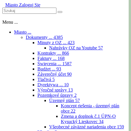
Miasto
Zaloguj Się
Menu ...
Miasto ...
Dokumenty ...
4385
Minuty z OZ ...
423
Nahrávky OZ na Youtube
57
Kontrakty ...
866
Faktury ...
168
Święcenia ...
1587
Budżet ...
93
Záverečný účet
90
Tlačivá
5
Dyrektywa ...
10
Výročné správy
13
Pozemkové úpravy
2
Územný plán
57
Koncept riešenia - územný plán
obce
22
Zmena a doplnok č.1 ÚPN-O
Kysucký Lieskovec
34
Všeobecné záväzné nariadenia obce
159