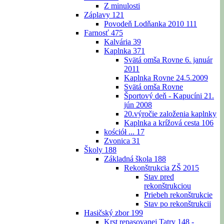
Z minulosti
Záplavy
121
Povodeň Lodňanka 2010
111
Farnosť
475
Kalvária
39
Kaplnka
371
Svätá omša Rovne 6. január
2011
Kaplnka Rovne 24.5.2009
Svätá omša Rovne
Športový deň - Kapucíni 21.
jún 2008
20.výročie založenia kaplnky
Kaplnka a krížová cesta
106
kościół ...
17
Zvonica
31
Školy
188
Základná škola
188
Rekonštrukcia ZŠ 2015
Stav pred
rekonštrukciou
Priebeh rekonštrukcie
Stav po rekonštrukcii
Hasičský zbor
199
Krst repasovanej Tatry 148 -