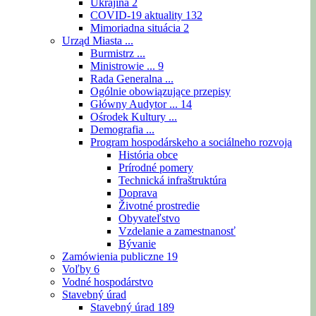
Ukrajina
2
COVID-19 aktuality
132
Mimoriadna situácia
2
Urząd Miasta ...
Burmistrz ...
Ministrowie ...
9
Rada Generalna ...
Ogólnie obowiązujące przepisy
Główny Audytor ...
14
Ośrodek Kultury ...
Demografia ...
Program hospodárskeho a sociálneho rozvoja
História obce
Prírodné pomery
Technická infraštruktúra
Doprava
Životné prostredie
Obyvateľstvo
Vzdelanie a zamestnanosť
Bývanie
Zamówienia publiczne
19
Voľby
6
Vodné hospodárstvo
Stavebný úrad
Stavebný úrad
189