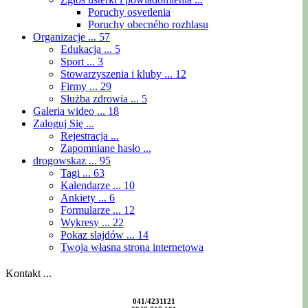
Poruchy osvetlenia
Poruchy obecného rozhlasu
Organizacje ...
57
Edukacja ...
5
Sport ...
3
Stowarzyszenia i kluby ...
12
Firmy ...
29
Służba zdrowia ...
5
Galeria wideo ...
18
Zaloguj Się ...
Rejestracja ...
Zapomniane hasło ...
drogowskaz ...
95
Tagi ...
63
Kalendarze ...
10
Ankiety ...
6
Formularze ...
12
Wykresy ...
22
Pokaz slajdów ...
14
Twoja własna strona internetowa
Kontakt ...
041/4231121