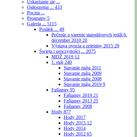
Uskarżanie się ...
Ogłoszenia ...
433
Poczta ...
Programy
5
Galeria ...
5115
Posiłek ...
49
Pečenie a varenie starodávnych jedál 6.
december 2010
20
Výstava ovocia a zeleniny 2015
29
Święta i uroczystości ...
2075
MDŽ 2019
12
1. máj
240
Stavanie mája 2011
Stavanie mája 2009
Stavanie mája 2008
Stavanie mája 2019
9
Fašiangy
95
Fašiangy 2019
21
Fašiangy 2013
25
Fašiangy 2008
Hody
877
Hody 2017
Hody 2015
12
Hody 2014
Hody 2012
65