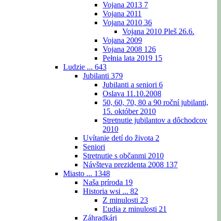
Vojana 2013
7
Vojana 2011
Vojana 2010
36
Vojana 2010 Pleš 26.6.
Vojana 2009
Vojana 2008
126
Pełnia lata 2019
15
Ludzie ...
643
Jubilanti
379
Jubilanti a seniori
6
Oslava 11.10.2008
50, 60, 70, 80 a 90 roční jubilanti,
15. október 2010
Stretnutie jubilantov a dôchodcov
2010
Uvítanie detí do života
2
Seniori
Stretnutie s občanmi 2010
Návšteva prezidenta 2008
137
Miasto ...
1348
Naša príroda
19
Historia wsi ...
82
Z minulosti
23
Ľudia z minulosti
21
Záhradkári