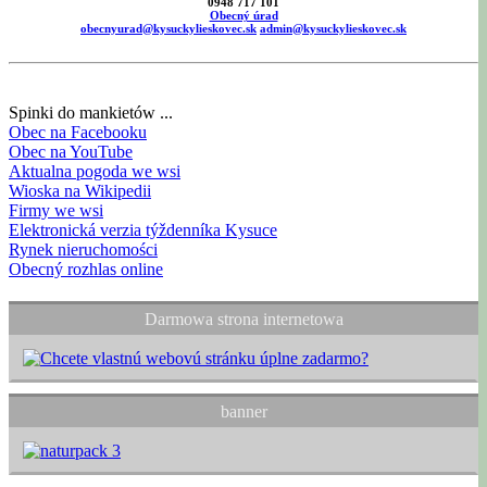
0948 717 101
Obecný úrad
obecnyurad@kysuckylieskovec.sk
admin@kysuckylieskovec.sk
Spinki do mankietów ...
Obec na Facebooku
Obec na YouTube
Aktualna pogoda we wsi
Wioska na Wikipedii
Firmy we wsi
Elektronická verzia týždenníka Kysuce
Rynek nieruchomości
Obecný rozhlas online
Darmowa strona internetowa
banner