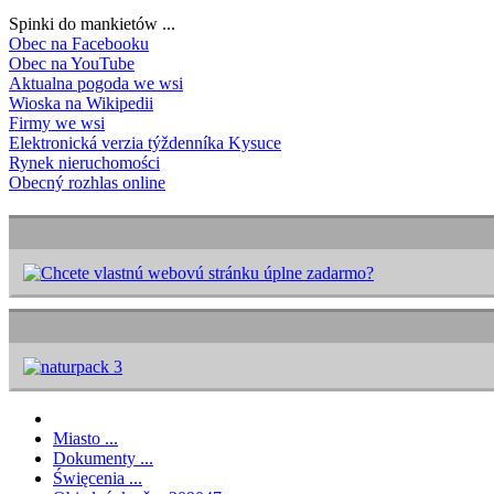
Spinki do mankietów ...
Obec na Facebooku
Obec na YouTube
Aktualna pogoda we wsi
Wioska na Wikipedii
Firmy we wsi
Elektronická verzia týždenníka Kysuce
Rynek nieruchomości
Obecný rozhlas online
Miasto ...
Dokumenty ...
Święcenia ...