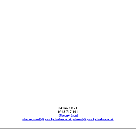
041/4231121
0948 717 101
Obecný úrad
obecnyurad@kysuckylieskovec.sk
admin@kysuckylieskovec.sk