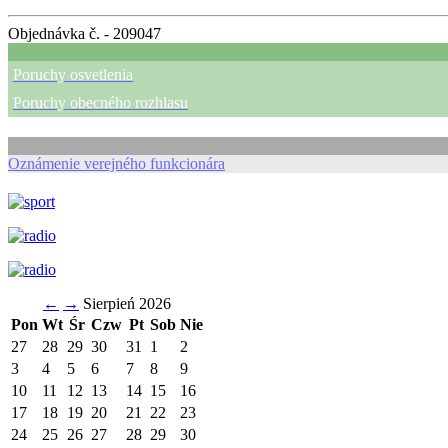
Objednávka č. - 209047
Poruchy osvetlenia
Poruchy obecného rozhlasu
Oznámenie verejného funkcionára
←
→
Sierpień 2026
Pon
Wt
Śr
Czw
Pt
Sob
Nie
27
28
29
30
31
1
2
3
4
5
6
7
8
9
10
11
12
13
14
15
16
17
18
19
20
21
22
23
24
25
26
27
28
29
30