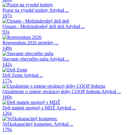
Pozor na vysoké teploty
Artykuł ...
107x
Oznam - Medzinárodný deň detí
Artykuł ...
93x
Rererendum 2026
projekty ...
149x
Stavanie obecného mája
Artykuł ...
142x
Deň Zeme
Artykuł ...
177x
Oznámenie o zmene otváracej doby COOP Jednota
Artykuł ...
160x
Deň matiek spojený s MDŽ
Artykuł ...
126x
Veľkokapacitný kontajner.
Artykuł ...
179x