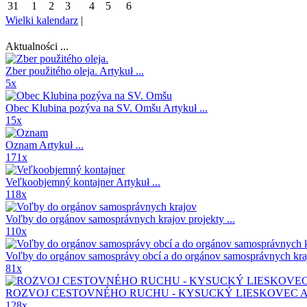
31
1
2
3
4
5
6
Wielki kalendarz
|
Aktualności ...
Zber použitého oleja.
Artykuł ...
5x
Obec Klubina pozýva na SV. Omšu
Artykuł ...
15x
Oznam
Artykuł ...
171x
Veľkoobjemný kontajner
Artykuł ...
118x
Voľby do orgánov samosprávnych krajov
projekty ...
110x
Voľby do orgánov samosprávy obcí a do orgánov samosprávnych kr
81x
ROZVOJ CESTOVNÉHO RUCHU - KYSUCKÝ LIESKOVEC A
128x