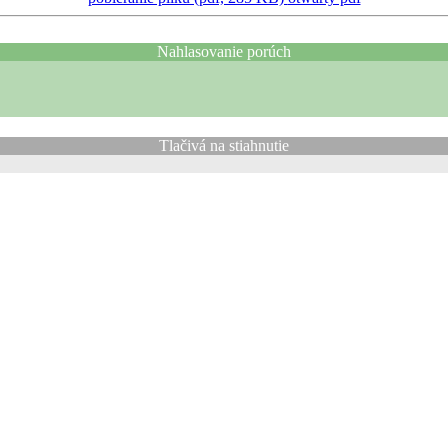
Nahlasovanie porúch
Tlačivá na stiahnutie