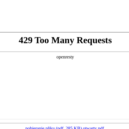
pobieranie pliku (pdf, 285 KB)
otwarty pdf