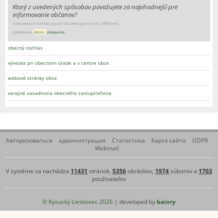
Ktorý z uvedených spôsobov považujete za najvhodnejší pre
informovanie občanov?
Голосование в этом опросе баллотируется на 3886 дней
Добавлено
Admin
открыть
obecný rozhlas
výveska pri obecnom úrade a v centre obce
webové stránky obce
verejné zasadnutia obecného zastupiteľstva
Авторизоваться
администрация
Статистика
Карта сайта
GDPR
Webmail
V systéme sa nachádza
11431
stránok,
5356
obrázkov,
1974
súborov a
1703
používateľov
© Kysucký Lieskovec 2026
| developed by
bainry