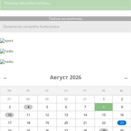
Poruchy obecného rozhlasu
Tlačivá na stiahnutie
Oznámenie verejného funkcionára
Август 2026
←
→
ПН
ВТ
СР
ЧТ
ПТ
СБ
ВС
27
28
29
30
31
1
2
3
4
5
6
7
8
9
10
11
12
13
14
15
16
17
18
19
20
21
22
23
24
25
26
27
28
29
30