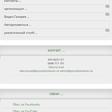
контакты ...
57
организации ...
18
Видео Галерея ...
Авторизоваться ...
95
указательный столб ...
контакт ...
041/4231121
0948 717 101
Obecný úrad
obecnyurad@kysuckylieskovec.sk
admin@kysuckylieskovec.sk
связи ...
Obec na Facebooku
Obec na YouTube