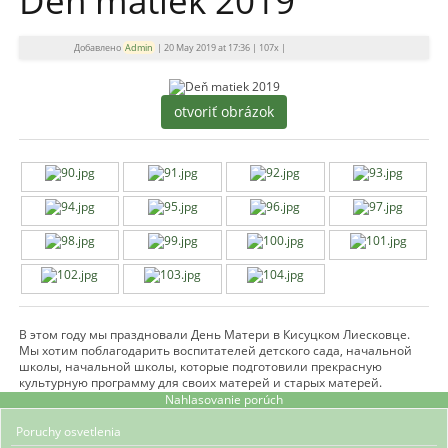
Deň matiek 2019
Добавлено
Admin
|
20 May 2019 at 17:36
|
107x
|
otvoriť obrázok
В этом году мы праздновали День Матери в Кисуцком Лиесковце.
Мы хотим поблагодарить воспитателей детского сада, начальной
школы, начальной школы, которые подготовили прекрасную
культурную программу для своих матерей и старых матерей.
Nahlasovanie porúch
Poruchy osvetlenia