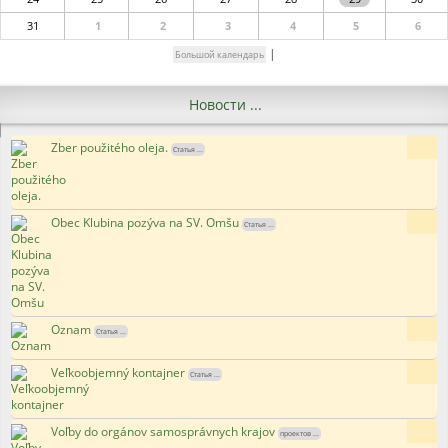
31
1
2
3
4
5
6
|
Большой календарь
Новости ...
Zber použitého oleja.
6x
Статья ...
Obec Klubina pozýva na SV. Omšu
15x
Статья ...
Oznam
175x
Статья ...
Veľkoobjemný kontajner
121x
Статья ...
Voľby do orgánov samosprávnych krajov
113x
проектов ...