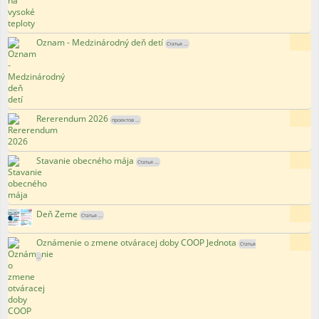
Oznam - Medzinárodný deň detí
96x
Статья ...
Rererendum 2026
154x
проектов ...
Stavanie obecného mája
147x
Статья ...
Deň Zeme
182x
Статья ...
Oznámenie o zmene otváracej doby COOP Jednota
164x
Статья
...