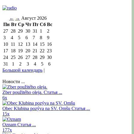
←
→
Август 2026
Пн
Вт
Ср
Чт
Пт
Сб
Вс
27
28
29
30
31
1
2
3
4
5
6
7
8
9
10
11
12
13
14
15
16
17
18
19
20
21
22
23
24
25
26
27
28
29
30
31
1
2
3
4
5
6
Большой календарь
|
Новости ...
Zber použitého oleja.
Статья ...
6x
Obec Klubina pozýva na SV. Omšu
Статья ...
15x
Oznam
Статья ...
177x