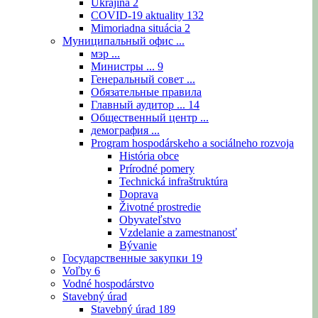
Ukrajina
2
COVID-19 aktuality
132
Mimoriadna situácia
2
Муниципальный офис ...
мэр ...
Министры ...
9
Генеральный совет ...
Обязательные правила
Главный аудитор ...
14
Общественный центр ...
демография ...
Program hospodárskeho a sociálneho rozvoja
História obce
Prírodné pomery
Technická infraštruktúra
Doprava
Životné prostredie
Obyvateľstvo
Vzdelanie a zamestnanosť
Bývanie
Государственные закупки
19
Voľby
6
Vodné hospodárstvo
Stavebný úrad
Stavebný úrad
189