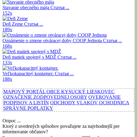
Stavanie obecného mája
Статья ...
152x
Deň Zeme
Статья ...
189x
Oznámenie o zmene otváracej doby COOP Jednota
Статья ...
168x
Deň matiek spojený s MDŽ
Статья ...
133x
Veľkokapacitný kontajner.
Статья ...
188x
MAPOVÝ PORTÁL OBCE KYSUCKÝ LIESKOVEC
OZNAČENIE ZODPOVEDNEJ OSOBY
OVEROVANIE
PODPISOV A LISTÍN
ODCHODY VLAKOV OCHODNICA
SPRÁVNE POPLATKY
Опрос ...
Ktorý z uvedených spôsobov považujete za najvhodnejší pre
informovanie občanov?