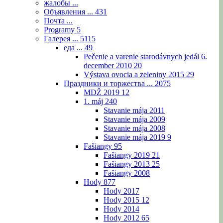
жалобы ...
Объявления ...
431
Почта ...
Programy
5
Галерея ...
5115
еда ...
49
Pečenie a varenie starodávnych jedál 6.
december 2010
20
Výstava ovocia a zeleniny 2015
29
Праздники и торжества ...
2075
MDŽ 2019
12
1. máj
240
Stavanie mája 2011
Stavanie mája 2009
Stavanie mája 2008
Stavanie mája 2019
9
Fašiangy
95
Fašiangy 2019
21
Fašiangy 2013
25
Fašiangy 2008
Hody
877
Hody 2017
Hody 2015
12
Hody 2014
Hody 2012
65