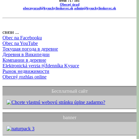
0948 717 101
Obecný úrad
obecnyurad@kysuckylieskovec.sk
admin@kysuckylieskovec.sk
связи ...
Obec na Facebooku
Obec na YouTube
Текущая погода в деревне
Деревня в Википедии
Компании в деревне
Elektronická verzia týždenníka Kysuce
Рынок недвижимости
Obecný rozhlas online
Бесплатный сайт
banner