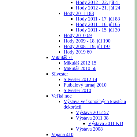
Hody 2012 - 22. júl
41
Hody 2012 - 21. júl
24
Hody 2011
183
Hody 2011 - 17. júl
88
Hody 2011 - 16. júl
65
Hody 2011 - 15. júl
30
Hody 2010
69
Hody 2009 - 18. júl
190
Hody 2008 - 19. júl
197
Hody 2019
60
Mikuláš
71
Mikuláš 2012
15
Mikuláš 2010
56
Silvester
Silvester 2012
14
Futbalový turnaj 2010
Silvester 2010
Veľká noc
Výstava veľkonočných kraslíc a
dekorácií
Výstava 2012
57
Výstava 2011
38
Výstava 2011 KD
Výstava 2008
Vojana
410