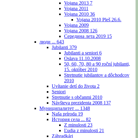
Vojana 2013
7
Vojana 2011
Vojana 2010
36
Vojana 2010 Pleš 26.6.
Vojana 2009
Vojana 2008
126
Середина лета 2019
15
люди ...
643
Jubilanti
379
Jubilanti a seniori
6
Oslava 11.10.2008
50, 60, 70, 80 a 90 roční jubilanti,
15. október 2010
Stretnutie jubilantov a dôchodcov
2010
Uvítanie detí do života
2
Seniori
Stretnutie s občanmi 2010
Návšteva prezidenta 2008
137
Муниципалитет ...
1348
Naša príroda
19
История села ...
82
Z minulosti
23
Ľudia z minulosti
21
Záhradkári