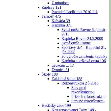
Z minulosti
Záplavy
121
Povodeň Lodňanka 2010
111
Farnosť
475
Kalvária
39
Kaplnka
371
Svätá omša Rovne 6. január
2011
Kaplnka Rovne 24.5.2009
Svätá omša Rovne
Športový deň - Kapucíni 21.
jún 2008
20.výročie založenia kaplnky
Kaplnka a krížová cesta
106
церковь ...
17
Zvonica
31
Školy
188
Základná škola
188
Rekonštrukcia ZŠ 2015
Stav pred
rekonštrukciou
Priebeh rekonštrukcie
Stav po rekonštrukcii
Hasičský zbor
199
Krst repasovanej Tatry 148 -