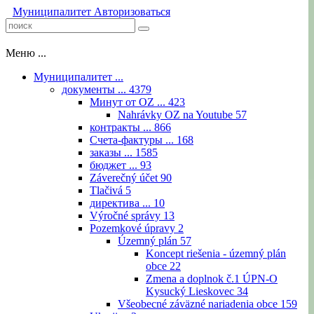
Муниципалитет
Авторизоваться
Меню ...
Муниципалитет ...
документы ...
4379
Минут от OZ ...
423
Nahrávky OZ na Youtube
57
контракты ...
866
Счета-фактуры ...
168
заказы ...
1585
бюджет ...
93
Záverečný účet
90
Tlačivá
5
директива ...
10
Výročné správy
13
Pozemkové úpravy
2
Územný plán
57
Koncept riešenia - územný plán
obce
22
Zmena a doplnok č.1 ÚPN-O
Kysucký Lieskovec
34
Všeobecné záväzné nariadenia obce
159