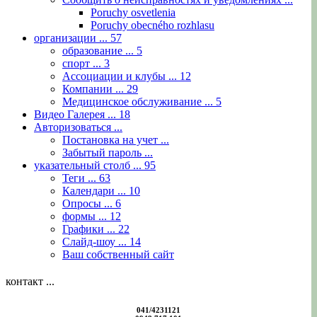
Poruchy osvetlenia
Poruchy obecného rozhlasu
организации ...
57
образование ...
5
спорт ...
3
Ассоциации и клубы ...
12
Компании ...
29
Медицинское обслуживание ...
5
Видео Галерея ...
18
Авторизоваться ...
Постановка на учет ...
Забытый пароль ...
указательный столб ...
95
Теги ...
63
Календари ...
10
Опросы ...
6
формы ...
12
Графики ...
22
Слайд-шоу ...
14
Ваш собственный сайт
контакт ...
041/4231121