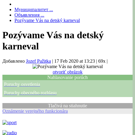
Муниципалитет ...
Объявления ...
Pozývame Vás na detský karneval
Pozývame Vás na detský
karneval
Добавлено
Jozef Pažitka
|
17 Feb 2020 at 13:23
|
69x
|
otvoriť obrázok
Nahlasovanie porúch
Poruchy osvetlenia
Poruchy obecného rozhlasu
Tlačivá na stiahnutie
Oznámenie verejného funkcionára