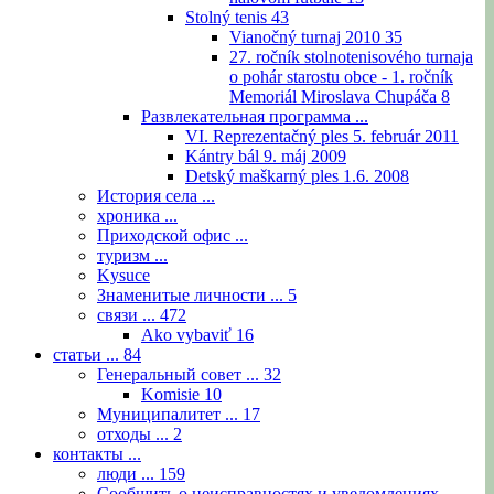
Stolný tenis
43
Vianočný turnaj 2010
35
27. ročník stolnotenisového turnaja
o pohár starostu obce - 1. ročník
Memoriál Miroslava Chupáča
8
Развлекательная программа ...
VI. Reprezentačný ples 5. február 2011
Kántry bál 9. máj 2009
Detský maškarný ples 1.6. 2008
История села ...
хроника ...
Приходской офис ...
туризм ...
Kysuce
Знаменитые личности ...
5
связи ...
472
Ako vybaviť
16
статьи ...
84
Генеральный совет ...
32
Komisie
10
Муниципалитет ...
17
отходы ...
2
контакты ...
люди ...
159
Сообщить о неисправностях и уведомлениях ...