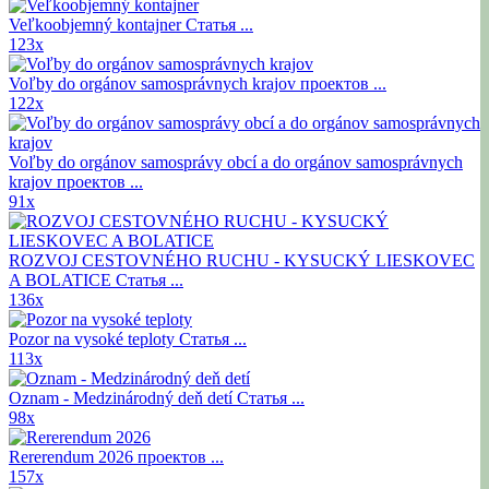
Veľkoobjemný kontajner
Статья ...
123x
Voľby do orgánov samosprávnych krajov
проектов ...
122x
Voľby do orgánov samosprávy obcí a do orgánov samosprávnych
krajov
проектов ...
91x
ROZVOJ CESTOVNÉHO RUCHU - KYSUCKÝ LIESKOVEC
A BOLATICE
Статья ...
136x
Pozor na vysoké teploty
Статья ...
113x
Oznam - Medzinárodný deň detí
Статья ...
98x
Rererendum 2026
проектов ...
157x