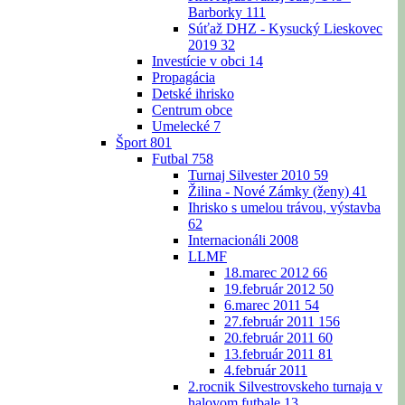
Barborky
111
Súťaž DHZ - Kysucký Lieskovec
2019
32
Investície v obci
14
Propagácia
Detské ihrisko
Centrum obce
Umelecké
7
Šport
801
Futbal
758
Turnaj Silvester 2010
59
Žilina - Nové Zámky (ženy)
41
Ihrisko s umelou trávou, výstavba
62
Internacionáli 2008
LLMF
18.marec 2012
66
19.február 2012
50
6.marec 2011
54
27.február 2011
156
20.február 2011
60
13.február 2011
81
4.február 2011
2.rocnik Silvestrovskeho turnaja v
halovom futbale
13