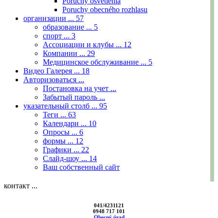
Poruchy osvetlenia
Poruchy obecného rozhlasu
организации ...
57
образование ...
5
спорт ...
3
Ассоциации и клубы ...
12
Компании ...
29
Медицинское обслуживание ...
5
Видео Галерея ...
18
Авторизоваться ...
Постановка на учет ...
Забытый пароль ...
указательный столб ...
95
Теги ...
63
Календари ...
10
Опросы ...
6
формы ...
12
Графики ...
22
Слайд-шоу ...
14
Ваш собственный сайт
контакт ...
041/4231121
0948 717 101
Obecný úrad