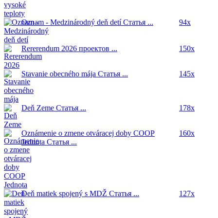
Oznam - Medzinárodný deň detí
Статья ...
94x
Rererendum 2026
проектов ...
150x
Stavanie obecného mája
Статья ...
145x
Deň Zeme
Статья ...
178x
Oznámenie o zmene otváracej doby COOP
160x
Jednota
Статья ...
Deň matiek spojený s MDŽ
Статья ...
127x