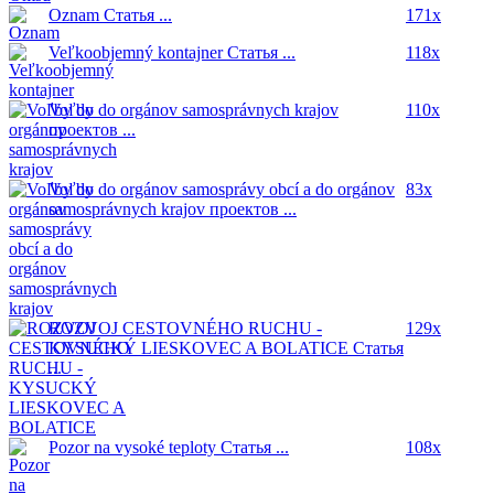
Oznam
Статья ...
171x
Veľkoobjemný kontajner
Статья ...
118x
Voľby do orgánov samosprávnych krajov
110x
проектов ...
Voľby do orgánov samosprávy obcí a do orgánov
83x
samosprávnych krajov
проектов ...
ROZVOJ CESTOVNÉHO RUCHU -
129x
KYSUCKÝ LIESKOVEC A BOLATICE
Статья
...
Pozor na vysoké teploty
Статья ...
108x