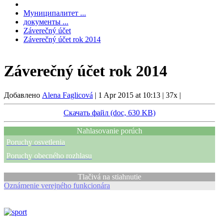
Муниципалитет ...
документы ...
Záverečný účet
Záverečný účet rok 2014
Záverečný účet rok 2014
Добавлено
Alena Faglicová
|
1 Apr 2015 at 10:13
|
37x
|
Скачать файл (doc, 630 KB)
Nahlasovanie porúch
Poruchy osvetlenia
Poruchy obecného rozhlasu
Tlačivá na stiahnutie
Oznámenie verejného funkcionára