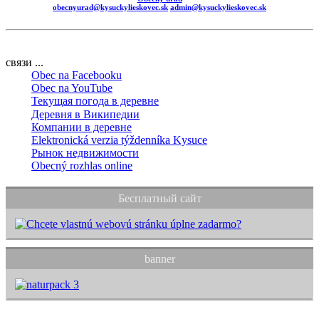
obecnyurad@kysuckylieskovec.sk
admin@kysuckylieskovec.sk
связи ...
Obec na Facebooku
Obec na YouTube
Текущая погода в деревне
Деревня в Википедии
Компании в деревне
Elektronická verzia týždenníka Kysuce
Рынок недвижимости
Obecný rozhlas online
Бесплатный сайт
banner