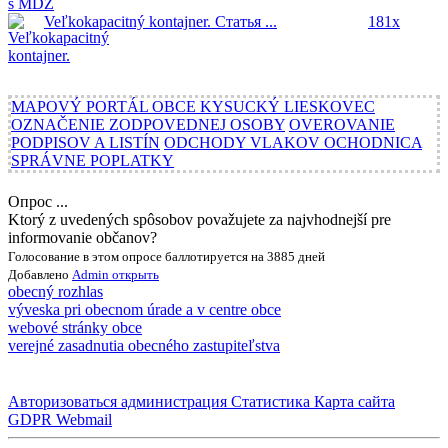
Veľkokapacitný kontajner.
Статья ...
181x
MAPOVÝ PORTÁL OBCE KYSUCKÝ LIESKOVEC
OZNAČENIE ZODPOVEDNEJ OSOBY
OVEROVANIE
PODPISOV A LISTÍN
ODCHODY VLAKOV OCHODNICA
SPRÁVNE POPLATKY
Опрос ...
Ktorý z uvedených spôsobov považujete za najvhodnejší pre
informovanie občanov?
Голосование в этом опросе баллотируется на 3885 дней
Добавлено
Admin
открыть
obecný rozhlas
výveska pri obecnom úrade a v centre obce
webové stránky obce
verejné zasadnutia obecného zastupiteľstva
Авторизоваться
администрация
Статистика
Карта сайта
GDPR
Webmail