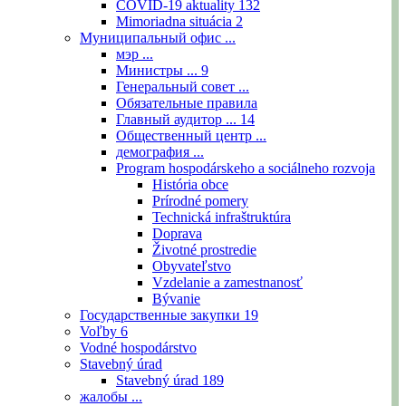
COVID-19 aktuality
132
Mimoriadna situácia
2
Муниципальный офис ...
мэр ...
Министры ...
9
Генеральный совет ...
Обязательные правила
Главный аудитор ...
14
Общественный центр ...
демография ...
Program hospodárskeho a sociálneho rozvoja
História obce
Prírodné pomery
Technická infraštruktúra
Doprava
Životné prostredie
Obyvateľstvo
Vzdelanie a zamestnanosť
Bývanie
Государственные закупки
19
Voľby
6
Vodné hospodárstvo
Stavebný úrad
Stavebný úrad
189
жалобы ...