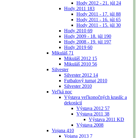
Hody 2012 - 21. júl
24
Hody 2011
183
Hody 2011 - 17. júl
88
Hody 2011 - 16. júl
65
Hody 2011 - 15. júl
30
Hody 2010
69
Hody 2009 - 18. júl
190
Hody 2008 - 19. júl
197
Hody 2019
60
Mikuláš
71
Mikuláš 2012
15
Mikuláš 2010
56
Silvester
Silvester 2012
14
Futbalový turnaj 2010
Silvester 2010
Veľká noc
Výstava veľkonočných kraslíc a
dekorácií
Výstava 2012
57
Výstava 2011
38
Výstava 2011 KD
Výstava 2008
Vojana
410
Vojana 2013
7