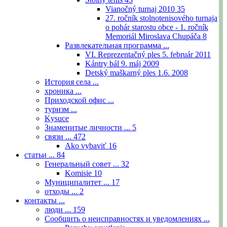
Vianočný turnaj 2010
35
27. ročník stolnotenisového turnaja
o pohár starostu obce - 1. ročník
Memoriál Miroslava Chupáča
8
Развлекательная программа ...
VI. Reprezentačný ples 5. február 2011
Kántry bál 9. máj 2009
Detský maškarný ples 1.6. 2008
История села ...
хроника ...
Приходской офис ...
туризм ...
Kysuce
Знаменитые личности ...
5
связи ...
472
Ako vybaviť
16
статьи ...
84
Генеральный совет ...
32
Komisie
10
Муниципалитет ...
17
отходы ...
2
контакты ...
люди ...
159
Сообщить о неисправностях и уведомлениях ...