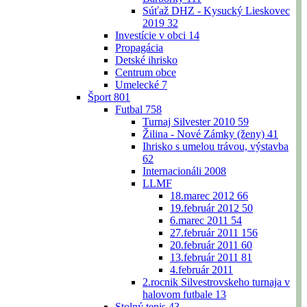
Súťaž DHZ - Kysucký Lieskovec
2019
32
Investície v obci
14
Propagácia
Detské ihrisko
Centrum obce
Umelecké
7
Šport
801
Futbal
758
Turnaj Silvester 2010
59
Žilina - Nové Zámky (ženy)
41
Ihrisko s umelou trávou, výstavba
62
Internacionáli 2008
LLMF
18.marec 2012
66
19.február 2012
50
6.marec 2011
54
27.február 2011
156
20.február 2011
60
13.február 2011
81
4.február 2011
2.rocnik Silvestrovskeho turnaja v
halovom futbale
13
Stolný tenis
43