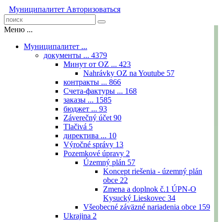
Муниципалитет
Авторизоваться
Меню ...
Муниципалитет ...
документы ...
4379
Минут от OZ ...
423
Nahrávky OZ na Youtube
57
контракты ...
866
Счета-фактуры ...
168
заказы ...
1585
бюджет ...
93
Záverečný účet
90
Tlačivá
5
директива ...
10
Výročné správy
13
Pozemkové úpravy
2
Územný plán
57
Koncept riešenia - územný plán
obce
22
Zmena a doplnok č.1 ÚPN-O
Kysucký Lieskovec
34
Všeobecné záväzné nariadenia obce
159
Ukrajina
2