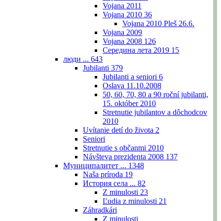
Vojana 2011
Vojana 2010
36
Vojana 2010 Pleš 26.6.
Vojana 2009
Vojana 2008
126
Середина лета 2019
15
люди ...
643
Jubilanti
379
Jubilanti a seniori
6
Oslava 11.10.2008
50, 60, 70, 80 a 90 roční jubilanti,
15. október 2010
Stretnutie jubilantov a dôchodcov
2010
Uvítanie detí do života
2
Seniori
Stretnutie s občanmi 2010
Návšteva prezidenta 2008
137
Муниципалитет ...
1348
Naša príroda
19
История села ...
82
Z minulosti
23
Ľudia z minulosti
21
Záhradkári
Z minulosti