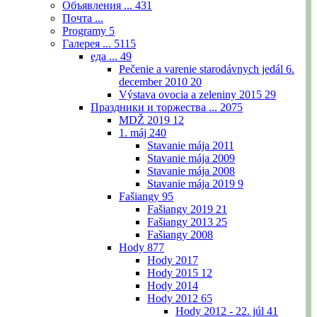
Объявления ...
431
Почта ...
Programy
5
Галерея ...
5115
еда ...
49
Pečenie a varenie starodávnych jedál 6.
december 2010
20
Výstava ovocia a zeleniny 2015
29
Праздники и торжества ...
2075
MDŽ 2019
12
1. máj
240
Stavanie mája 2011
Stavanie mája 2009
Stavanie mája 2008
Stavanie mája 2019
9
Fašiangy
95
Fašiangy 2019
21
Fašiangy 2013
25
Fašiangy 2008
Hody
877
Hody 2017
Hody 2015
12
Hody 2014
Hody 2012
65
Hody 2012 - 22. júl
41