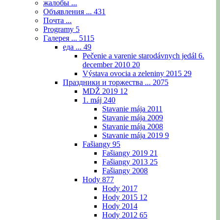
жалобы ...
Объявления ...
431
Почта ...
Programy
5
Галерея ...
5115
еда ...
49
Pečenie a varenie starodávnych jedál 6.
december 2010
20
Výstava ovocia a zeleniny 2015
29
Праздники и торжества ...
2075
MDŽ 2019
12
1. máj
240
Stavanie mája 2011
Stavanie mája 2009
Stavanie mája 2008
Stavanie mája 2019
9
Fašiangy
95
Fašiangy 2019
21
Fašiangy 2013
25
Fašiangy 2008
Hody
877
Hody 2017
Hody 2015
12
Hody 2014
Hody 2012
65