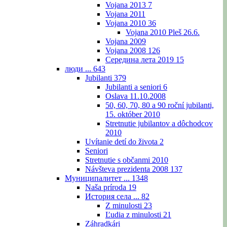
Vojana 2013
7
Vojana 2011
Vojana 2010
36
Vojana 2010 Pleš 26.6.
Vojana 2009
Vojana 2008
126
Середина лета 2019
15
люди ...
643
Jubilanti
379
Jubilanti a seniori
6
Oslava 11.10.2008
50, 60, 70, 80 a 90 roční jubilanti,
15. október 2010
Stretnutie jubilantov a dôchodcov
2010
Uvítanie detí do života
2
Seniori
Stretnutie s občanmi 2010
Návšteva prezidenta 2008
137
Муниципалитет ...
1348
Naša príroda
19
История села ...
82
Z minulosti
23
Ľudia z minulosti
21
Záhradkári