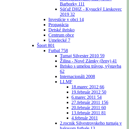
Barborky
111
Súťaž DHZ - Kysucký Lieskovec
2019
32
Investície v obci
14
Propagácia
Detské ihrisko
Centrum obce
Umelecké
7
Šport
801
Futbal
758
Turnaj Silvester 2010
59
Žilina - Nové Zámky (ženy)
41
Ihrisko s umelou trávou, výstavba
62
Internacionáli 2008
LLMF
18.marec 2012
66
19.február 2012
50
6.marec 2011
54
27.február 2011
156
20.február 2011
60
13.február 2011
81
4.február 2011
2.rocnik Silvestrovskeho turnaja v
halovom futbale
13