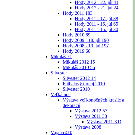
Hody 2012 - 22. júl
41
Hody 2012 - 21. júl
24
Hody 2011
183
Hody 2011 - 17. júl
88
Hody 2011 - 16. júl
65
Hody 2011 - 15. júl
30
Hody 2010
69
Hody 2009 - 18. júl
190
Hody 2008 - 19. júl
197
Hody 2019
60
Mikuláš
71
Mikuláš 2012
15
Mikuláš 2010
56
Silvester
Silvester 2012
14
Futbalový turnaj 2010
Silvester 2010
Veľká noc
Výstava veľkonočných kraslíc a
dekorácií
Výstava 2012
57
Výstava 2011
38
Výstava 2011 KD
Výstava 2008
Vojana
410