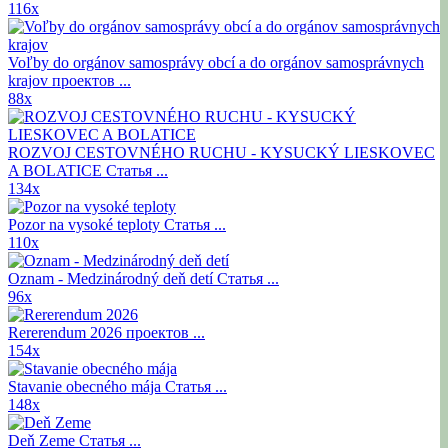
116x
Voľby do orgánov samosprávy obcí a do orgánov samosprávnych
krajov
проектов ...
88x
ROZVOJ CESTOVNÉHO RUCHU - KYSUCKÝ LIESKOVEC
A BOLATICE
Статья ...
134x
Pozor na vysoké teploty
Статья ...
110x
Oznam - Medzinárodný deň detí
Статья ...
96x
Rererendum 2026
проектов ...
154x
Stavanie obecného mája
Статья ...
148x
Deň Zeme
Статья ...