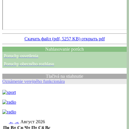
Скачать файл (pdf, 5257 KB)
открыть pdf
Nahlasovanie porúch
Poruchy osvetlenia
Poruchy obecného rozhlasu
Tlačivá na stiahnutie
Oznámenie verejného funkcionára
←
→
Август 2026
Пн
Вт
Ср
Чт
Пт
Сб
Вс