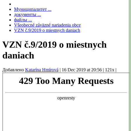
Муниципалитет ...
документы ...
файлы ...
Všeobecné záväzné nariadenia obce
VZN č.9/2019 o miestnych daniach
VZN č.9/2019 o miestnych
daniach
Добавлено
Katarína Hmírová
|
16 Dec 2019 at 20:56
|
121x
|