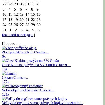
27
28
29
30
31
1
2
3
4
5
6
7
8
9
10
11
12
13
14
15
16
17
18
19
20
21
22
23
24
25
26
27
28
29
30
31
1
2
3
4
5
6
Большой календарь
|
Новости ...
Zber použitého oleja.
Статья ...
6x
Obec Klubina pozýva na SV. Omšu
Статья ...
15x
Oznam
Статья ...
177x
Veľkoobjemný kontajner
Статья ...
121x
Voľby do orgánov samosprávnych krajov
проектов ...