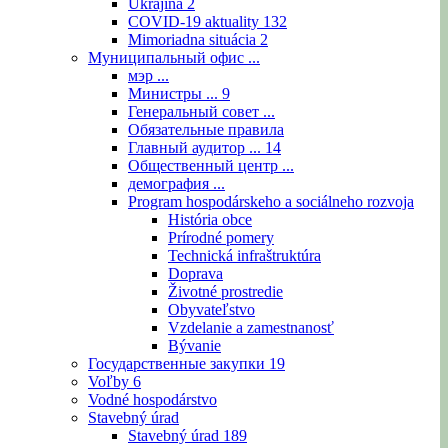
Ukrajina
2
COVID-19 aktuality
132
Mimoriadna situácia
2
Муниципальный офис ...
мэр ...
Министры ...
9
Генеральный совет ...
Обязательные правила
Главный аудитор ...
14
Общественный центр ...
демография ...
Program hospodárskeho a sociálneho rozvoja
História obce
Prírodné pomery
Technická infraštruktúra
Doprava
Životné prostredie
Obyvateľstvo
Vzdelanie a zamestnanosť
Bývanie
Государственные закупки
19
Voľby
6
Vodné hospodárstvo
Stavebný úrad
Stavebný úrad
189