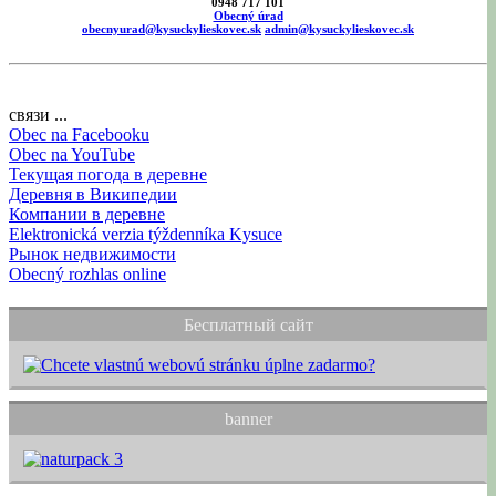
0948 717 101
Obecný úrad
obecnyurad@kysuckylieskovec.sk
admin@kysuckylieskovec.sk
связи ...
Obec na Facebooku
Obec na YouTube
Текущая погода в деревне
Деревня в Википедии
Компании в деревне
Elektronická verzia týždenníka Kysuce
Рынок недвижимости
Obecný rozhlas online
Бесплатный сайт
banner