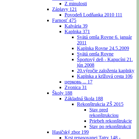
Z minulosti
Záplavy
121
Povodeň Lodňanka 2010
111
Farnosť
475
Kalvária
39
Kaplnka
371
Svätá omša Rovne 6. január
2011
Kaplnka Rovne 24.5.2009
Svätá omša Rovne
Športový deň - Kapucíni 21.
jún 2008
20.výročie založenia kaplnky
Kaplnka a krížová cesta
106
церковь ...
17
Zvonica
31
Školy
188
Základná škola
188
Rekonštrukcia ZŠ 2015
Stav pred
rekonštrukciou
Priebeh rekonštrukcie
Stav po rekonštrukcii
Hasičský zbor
199
Krst repasovanej Tatry 148 -