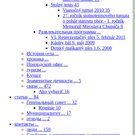
Stolný tenis
43
Vianočný turnaj 2010
35
27. ročník stolnotenisového turnaja
o pohár starostu obce - 1. ročník
Memoriál Miroslava Chupáča
8
Развлекательная программа ...
VI. Reprezentačný ples 5. február 2011
Kántry bál 9. máj 2009
Detský maškarný ples 1.6. 2008
История села ...
хроника ...
Приходской офис ...
туризм ...
Kysuce
Знаменитые личности ...
5
связи ...
472
Ako vybaviť
16
статьи ...
84
Генеральный совет ...
32
Komisie
10
Муниципалитет ...
17
отходы ...
2
контакты ...
люди ...
159
Сообщить о неисправностях и уведомлениях ...