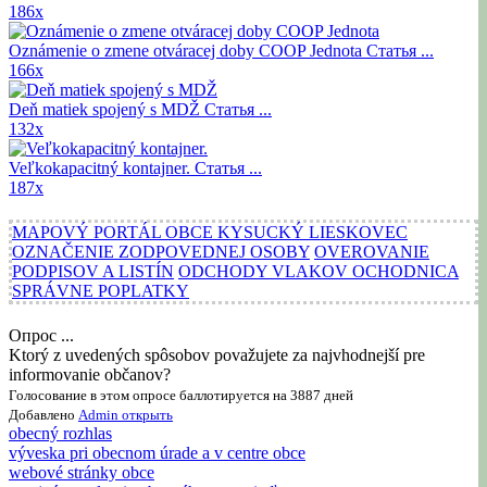
186x
Oznámenie o zmene otváracej doby COOP Jednota
Статья ...
166x
Deň matiek spojený s MDŽ
Статья ...
132x
Veľkokapacitný kontajner.
Статья ...
187x
MAPOVÝ PORTÁL OBCE KYSUCKÝ LIESKOVEC
OZNAČENIE ZODPOVEDNEJ OSOBY
OVEROVANIE
PODPISOV A LISTÍN
ODCHODY VLAKOV OCHODNICA
SPRÁVNE POPLATKY
Опрос ...
Ktorý z uvedených spôsobov považujete za najvhodnejší pre
informovanie občanov?
Голосование в этом опросе баллотируется на 3887 дней
Добавлено
Admin
открыть
obecný rozhlas
výveska pri obecnom úrade a v centre obce
webové stránky obce