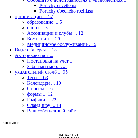
Poruchy osvetlenia
Poruchy obecného rozhlasu
организации ...
57
образование ...
5
спорт ...
3
Ассоциации и клубы ...
12
Компании ...
29
Медицинское обслуживание ...
5
Видео Галерея ...
18
Авторизоваться ...
Постановка на учет ...
Забытый пароль ...
указательный столб ...
95
Теги ...
63
Календари ...
10
Опросы ...
6
формы ...
12
Графики ...
22
Слайд-шоу ...
14
Ваш собственный сайт
контакт ...
041/4231121