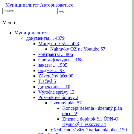
Муниципалитет
Авторизоваться
Меню ...
Муниципалитет ...
документы ...
4379
Минут от OZ ...
423
Nahrávky OZ na Youtube
57
контракты ...
866
Счета-фактуры ...
168
заказы ...
1585
бюджет ...
93
Záverečný účet
90
Tlačivá
5
директива ...
10
Výročné správy
13
Pozemkové úpravy
2
Územný plán
57
Koncept riešenia - územný plán
obce
22
Zmena a doplnok č.1 ÚPN-O
Kysucký Lieskovec
34
Všeobecné záväzné nariadenia obce
159