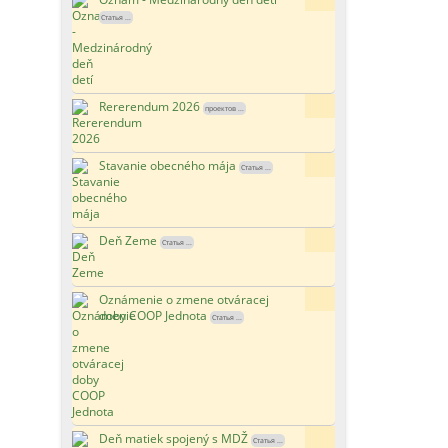
Статья ...
Rererendum 2026
148x
проектов ...
Stavanie obecného mája
142x
Статья ...
Deň Zeme
177x
Статья ...
Oznámenie o zmene otváracej
160x
doby COOP Jednota
Статья ...
Deň matiek spojený s MDŽ
126x
Статья ...