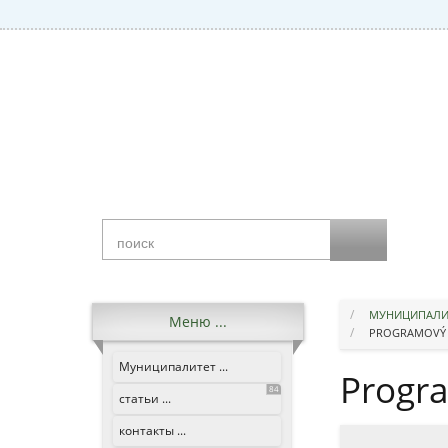
МУНИЦИПАЛИТЕ
Меню ...
PROGRAMOVÝ R
Муниципалитет ...
Progr
84
статьи ...
контакты ...