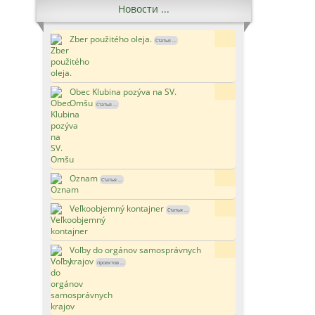
Новости ...
Zber použitého oleja.
5x
Статья ...
Obec Klubina pozýva na SV.
15x
Omšu
Статья ...
Oznam
171x
Статья ...
Veľkoobjemný kontajner
118x
Статья ...
Voľby do orgánov samosprávnych
110x
krajov
проектов ...