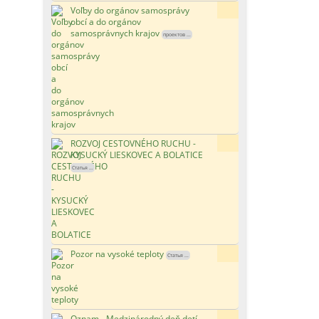
Voľby do orgánov samosprávy
81x
obcí a do orgánov
samosprávnych krajov
проектов ...
ROZVOJ CESTOVNÉHO RUCHU -
128x
KYSUCKÝ LIESKOVEC A BOLATICE
Статья ...
Pozor na vysoké teploty
107x
Статья ...
Oznam - Medzinárodný deň detí
93x