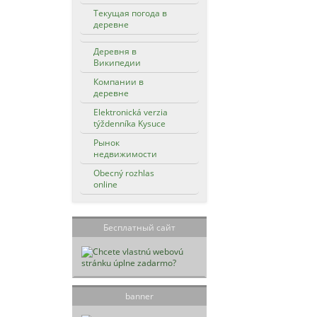
Текущая погода в
деревне
Деревня в
Википедии
Компании в
деревне
Elektronická verzia
týždenníka Kysuce
Рынок
недвижимости
Obecný rozhlas
online
Бесплатный сайт
banner