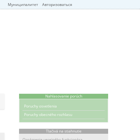
Муниципалитет
Авторизоваться
Nahlasovanie porúch
Poruchy osvetlenia
Poruchy obecného rozhlasu
Tlačivá na stiahnutie
Oznámenie verejného funkcionára