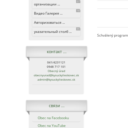
57
организации ...
18
Видео Галерея ...
Авторизоваться ...
95
указательный столб ...
Schválený program
контакт ...
041/4231121
0948 717 101
Obecný úrad
obecnyurad@kysuckylieskovec.sk
admin@kysuckylieskovec.sk
связи ...
Obec na Facebooku
Obec na YouTube