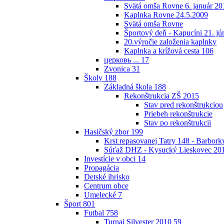
Svätá omša Rovne 6. január 20
Kaplnka Rovne 24.5.2009
Svätá omša Rovne
Športový deň - Kapucíni 21. jú
20.výročie založenia kaplnky
Kaplnka a krížová cesta
106
церковь ...
17
Zvonica
31
Školy
188
Základná škola
188
Rekonštrukcia ZŠ 2015
Stav pred rekonštrukciou
Priebeh rekonštrukcie
Stav po rekonštrukcii
Hasičský zbor
199
Krst repasovanej Tatry 148 - Barbor
Súťaž DHZ - Kysucký Lieskovec 20
Investície v obci
14
Propagácia
Detské ihrisko
Centrum obce
Umelecké
7
Šport
801
Futbal
758
Turnaj Silvester 2010
59