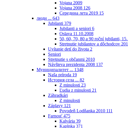
Vojana 2009
Vojana 2008
126
Середина лета 2019
15
люди ...
643
Jubilanti
379
Jubilanti a seniori
6
Oslava 11.10.2008
50, 60, 70, 80 a 90 roční jubilanti, 15
Stretnutie jubilantov a dôchodcov 20
Uvítanie detí do života
2
Seniori
Stretnutie s občanmi 2010
Návšteva prezidenta 2008
137
Муниципалитет ...
1348
Naša príroda
19
История села ...
82
Z minulosti
23
Ľudia z minulosti
21
Záhradkári
Z minulosti
Záplavy
121
Povodeň Lodňanka 2010
111
Farnosť
475
Kalvária
39
Kaplnka
371