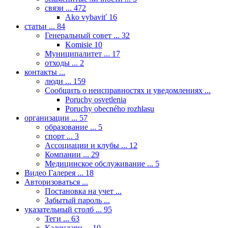
связи ...
472
Ako vybaviť
16
статьи ...
84
Генеральный совет ...
32
Komisie
10
Муниципалитет ...
17
отходы ...
2
контакты ...
люди ...
159
Сообщить о неисправностях и уведомлениях ...
Poruchy osvetlenia
Poruchy obecného rozhlasu
организации ...
57
образование ...
5
спорт ...
3
Ассоциации и клубы ...
12
Компании ...
29
Медицинское обслуживание ...
5
Видео Галерея ...
18
Авторизоваться ...
Постановка на учет ...
Забытый пароль ...
указательный столб ...
95
Теги ...
63
Календари ...
10