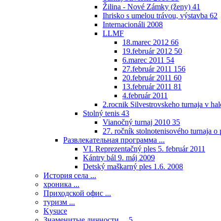
Žilina - Nové Zámky (ženy)
41
Ihrisko s umelou trávou, výstavba
62
Internacionáli 2008
LLMF
18.marec 2012
66
19.február 2012
50
6.marec 2011
54
27.február 2011
156
20.február 2011
60
13.február 2011
81
4.február 2011
2.rocnik Silvestrovskeho turnaja v h
Stolný tenis
43
Vianočný turnaj 2010
35
27. ročník stolnotenisového turnaja 
Развлекательная программа ...
VI. Reprezentačný ples 5. február 2011
Kántry bál 9. máj 2009
Detský maškarný ples 1.6. 2008
История села ...
хроника ...
Приходской офис ...
туризм ...
Kysuce
Знаменитые личности ...
5