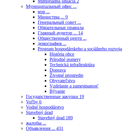
Mimoriadna situácia
2
Муниципальный офис ...
мэр ...
Министры ...
9
Генеральный совет ...
Обязательные правила
Главный аудитор ...
14
Общественный центр ...
демография ...
Program hospodárskeho a sociálneho rozvoja
História obce
Prírodné pomery
Technická infraštruktúra
Doprava
Životné prostredie
Obyvateľstvo
Vzdelanie a zamestnanosť
Bývanie
Государственные закупки
19
Voľby
6
Vodné hospodárstvo
Stavebný úrad
Stavebný úrad
189
жалобы ...
Объявления ...
431