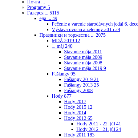
Почта ...
Programy
5
Галерея ...
5115
еда ...
49
Pečenie a varenie starodávnych jedál 6. de
Výstava ovocia a zeleniny 2015
29
Праздники и торжества ...
2075
MDŽ 2019
12
1. máj
240
Stavanie mája 2011
Stavanie mája 2009
Stavanie mája 2008
Stavanie mája 2019
9
Fašiangy
95
Fašiangy 2019
21
Fašiangy 2013
25
Fašiangy 2008
Hody
877
Hody 2017
Hody 2015
12
Hody 2014
Hody 2012
65
Hody 2012 - 22. júl
41
Hody 2012 - 21. júl
24
Hody 2011
183