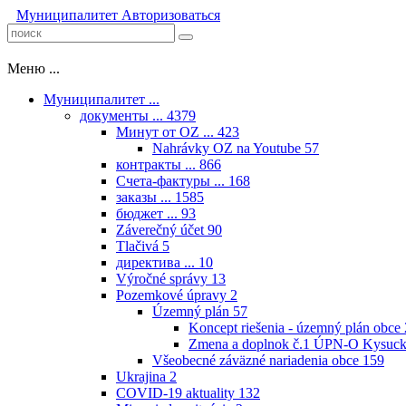
Муниципалитет
Авторизоваться
Меню ...
Муниципалитет ...
документы ...
4379
Минут от OZ ...
423
Nahrávky OZ na Youtube
57
контракты ...
866
Счета-фактуры ...
168
заказы ...
1585
бюджет ...
93
Záverečný účet
90
Tlačivá
5
директива ...
10
Výročné správy
13
Pozemkové úpravy
2
Územný plán
57
Koncept riešenia - územný plán obce
Zmena a doplnok č.1 ÚPN-O Kysuck
Všeobecné záväzné nariadenia obce
159
Ukrajina
2
COVID-19 aktuality
132