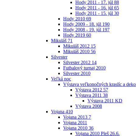
Hody 2011 - 17. júl
88
Hody 2011 - 16. júl
65
Hody 2011 - 15. júl
30
Hody 2010
69
Hody 2009 - 18. júl
190
Hody 2008 - 19. júl
197
Hody 2019
60
Mikuláš
71
Mikuláš 2012
15
Mikuláš 2010
56
Silvester
Silvester 2012
14
Futbalový turnaj 2010
Silvester 2010
Veľká noc
Výstava veľkonočných kraslíc a dekor
Výstava 2012
57
Výstava 2011
38
Výstava 2011 KD
Výstava 2008
Vojana
410
Vojana 2013
7
Vojana 2011
Vojana 2010
36
Vojana 2010 Pleš 26.6.