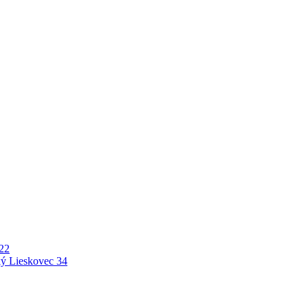
22
ý Lieskovec
34