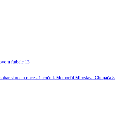
alovom futbale
13
o pohár starostu obce - 1. ročník Memoriál Miroslava Chupáča
8