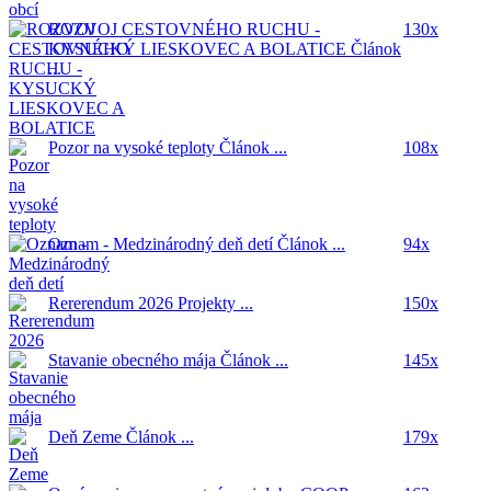
ROZVOJ CESTOVNÉHO RUCHU -
130x
KYSUCKÝ LIESKOVEC A BOLATICE
Článok
...
Pozor na vysoké teploty
Článok ...
108x
Oznam - Medzinárodný deň detí
Článok ...
94x
Rererendum 2026
Projekty ...
150x
Stavanie obecného mája
Článok ...
145x
Deň Zeme
Článok ...
179x