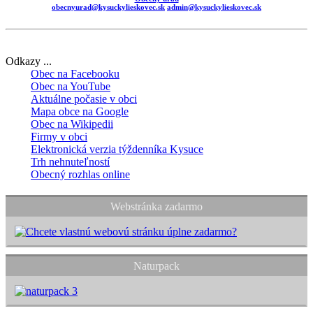
obecnyurad@kysuckylieskovec.sk
admin@kysuckylieskovec.sk
Odkazy ...
Obec na Facebooku
Obec na YouTube
Aktuálne počasie v obci
Mapa obce na Google
Obec na Wikipedii
Firmy v obci
Elektronická verzia týždenníka Kysuce
Trh nehnuteľností
Obecný rozhlas online
Webstránka zadarmo
Naturpack