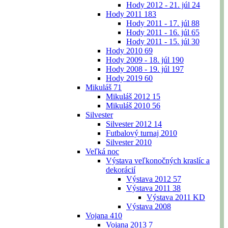
Hody 2012 - 21. júl
24
Hody 2011
183
Hody 2011 - 17. júl
88
Hody 2011 - 16. júl
65
Hody 2011 - 15. júl
30
Hody 2010
69
Hody 2009 - 18. júl
190
Hody 2008 - 19. júl
197
Hody 2019
60
Mikuláš
71
Mikuláš 2012
15
Mikuláš 2010
56
Silvester
Silvester 2012
14
Futbalový turnaj 2010
Silvester 2010
Veľká noc
Výstava veľkonočných kraslíc a
dekorácií
Výstava 2012
57
Výstava 2011
38
Výstava 2011 KD
Výstava 2008
Vojana
410
Vojana 2013
7