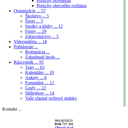
Poruchy osvetlenia
Poruchy obecného rozhlasu
Organizácie ...
57
Školstvo ...
5
Šport ...
3
Spolky a kluby ...
12
Firmy ...
29
Zdravotníctvo ...
5
Videogaléria ...
18
Prihlásenie ...
Registrácia ...
Zabudnuté heslo ...
Rázcestník ...
95
Tagy ...
63
Kalendáre ...
10
Ankety ...
6
Formuláre ...
12
Grafy ...
22
Slideshow ...
14
Vaše vlastné webové stránky
Kontakt ...
041/4231121
0948 717 101
Obecný úrad