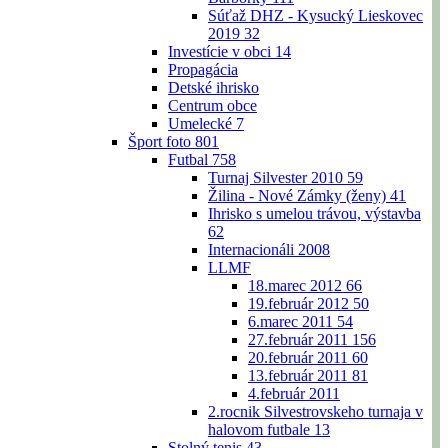
Súťaž DHZ - Kysucký Lieskovec
2019
32
Investície v obci
14
Propagácia
Detské ihrisko
Centrum obce
Umelecké
7
Šport foto
801
Futbal
758
Turnaj Silvester 2010
59
Žilina - Nové Zámky (ženy)
41
Ihrisko s umelou trávou, výstavba
62
Internacionáli 2008
LLMF
18.marec 2012
66
19.február 2012
50
6.marec 2011
54
27.február 2011
156
20.február 2011
60
13.február 2011
81
4.február 2011
2.rocnik Silvestrovskeho turnaja v
halovom futbale
13
Stolný tenis
43