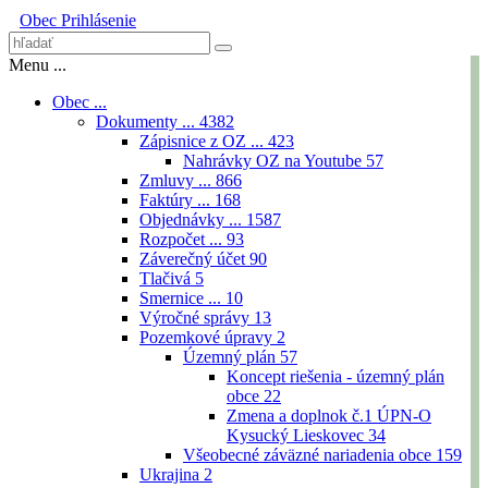
Obec
Prihlásenie
Menu ...
Obec ...
Dokumenty ...
4382
Zápisnice z OZ ...
423
Nahrávky OZ na Youtube
57
Zmluvy ...
866
Faktúry ...
168
Objednávky ...
1587
Rozpočet ...
93
Záverečný účet
90
Tlačivá
5
Smernice ...
10
Výročné správy
13
Pozemkové úpravy
2
Územný plán
57
Koncept riešenia - územný plán
obce
22
Zmena a doplnok č.1 ÚPN-O
Kysucký Lieskovec
34
Všeobecné záväzné nariadenia obce
159
Ukrajina
2