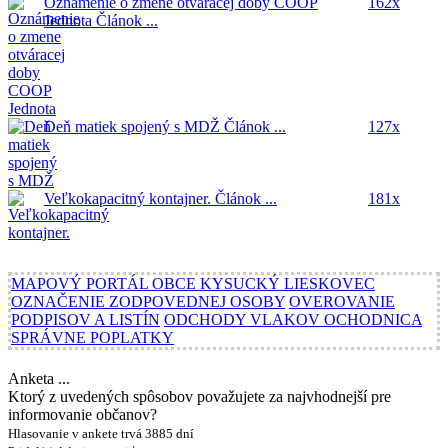
Oznámenie o zmene otváracej doby COOP
162x
Jednota
Článok ...
Deň matiek spojený s MDŽ
Článok ...
127x
Veľkokapacitný kontajner.
Článok ...
181x
MAPOVÝ PORTÁL OBCE KYSUCKÝ LIESKOVEC
OZNAČENIE ZODPOVEDNEJ OSOBY
OVEROVANIE
PODPISOV A LISTÍN
ODCHODY VLAKOV OCHODNICA
SPRÁVNE POPLATKY
Anketa ...
Ktorý z uvedených spôsobov považujete za najvhodnejší pre
informovanie občanov?
Hlasovanie v ankete trvá 3885 dní