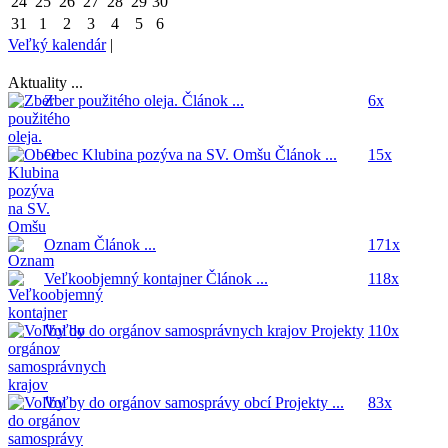
24
25
26
27
28
29
30
31
1
2
3
4
5
6
Veľký kalendár
|
Aktuality ...
Zber použitého oleja.
Článok ...
6x
Obec Klubina pozýva na SV. Omšu
Článok ...
15x
Oznam
Článok ...
171x
Veľkoobjemný kontajner
Článok ...
118x
Voľby do orgánov samosprávnych krajov
Projekty
110x
...
Voľby do orgánov samosprávy obcí
Projekty ...
83x