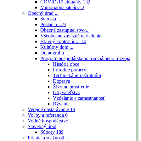
COVID-19 aktuality
132
Mimoriadna situácia
2
Obecný úrad ...
Starosta ...
Poslanci ...
9
Obecné zastupiteľstvo ...
Všeobecne záväzné nariadenia
Hlavný kontrolór ...
14
Kultúrny dom ...
Demografia ...
Program hospodárskeho a sociálneho rozvoja
História obce
Prírodné pomery
Technická infraštruktúra
Doprava
Životné prostredie
Obyvateľstvo
Vzdelanie a zamestnanosť
Bývanie
Verejné obstarávanie
19
Voľby a referendá
6
Vodné hospodárstvo
Stavebný úrad
Súbory
189
Priania a sťažnosti ...