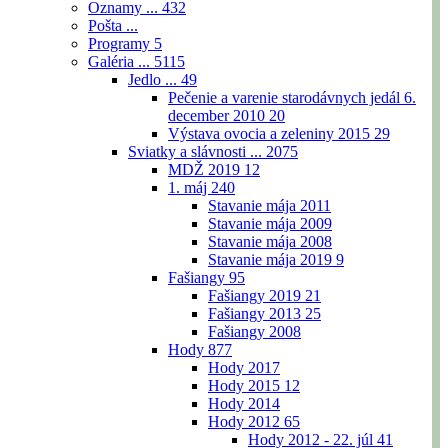
Oznamy ...
432
Pošta ...
Programy
5
Galéria ...
5115
Jedlo ...
49
Pečenie a varenie starodávnych jedál 6.
december 2010
20
Výstava ovocia a zeleniny 2015
29
Sviatky a slávnosti ...
2075
MDŽ 2019
12
1. máj
240
Stavanie mája 2011
Stavanie mája 2009
Stavanie mája 2008
Stavanie mája 2019
9
Fašiangy
95
Fašiangy 2019
21
Fašiangy 2013
25
Fašiangy 2008
Hody
877
Hody 2017
Hody 2015
12
Hody 2014
Hody 2012
65
Hody 2012 - 22. júl
41