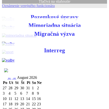
Tlačivá na stiahnutie
Oznámenie verejného funkcionára
Pozemkové úpravy
Mimoriadna situácia
Migračná výzva
Interreg
←
→
August 2026
Po
Ut
St
Št
Pi
So
Ne
27
28
29
30
31
1
2
3
4
5
6
7
8
9
10
11
12
13
14
15
16
17
18
19
20
21
22
23