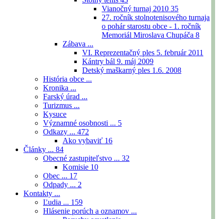
Vianočný turnaj 2010
35
27. ročník stolnotenisového turnaja
o pohár starostu obce - 1. ročník
Memoriál Miroslava Chupáča
8
Zábava ...
VI. Reprezentačný ples 5. február 2011
Kántry bál 9. máj 2009
Detský maškarný ples 1.6. 2008
História obce ...
Kronika ...
Farský úrad ...
Turizmus ...
Kysuce
Významné osobnosti ...
5
Odkazy ...
472
Ako vybaviť
16
Články ...
84
Obecné zastupiteľstvo ...
32
Komisie
10
Obec ...
17
Odpady ...
2
Kontakty ...
Ľudia ...
159
Hlásenie porúch a oznamov ...