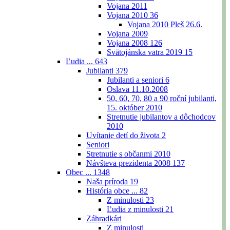
Vojana 2011
Vojana 2010
36
Vojana 2010 Pleš 26.6.
Vojana 2009
Vojana 2008
126
Svätojánska vatra 2019
15
Ľudia ...
643
Jubilanti
379
Jubilanti a seniori
6
Oslava 11.10.2008
50, 60, 70, 80 a 90 roční jubilanti,
15. október 2010
Stretnutie jubilantov a dôchodcov
2010
Uvítanie detí do života
2
Seniori
Stretnutie s občanmi 2010
Návšteva prezidenta 2008
137
Obec ...
1348
Naša príroda
19
História obce ...
82
Z minulosti
23
Ľudia z minulosti
21
Záhradkári
Z minulosti