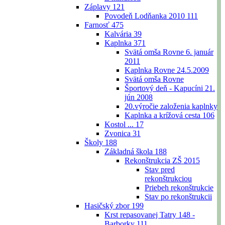
Záplavy
121
Povodeň Lodňanka 2010
111
Farnosť
475
Kalvária
39
Kaplnka
371
Svätá omša Rovne 6. január
2011
Kaplnka Rovne 24.5.2009
Svätá omša Rovne
Športový deň - Kapucíni 21.
jún 2008
20.výročie založenia kaplnky
Kaplnka a krížová cesta
106
Kostol ...
17
Zvonica
31
Školy
188
Základná škola
188
Rekonštrukcia ZŠ 2015
Stav pred
rekonštrukciou
Priebeh rekonštrukcie
Stav po rekonštrukcii
Hasičský zbor
199
Krst repasovanej Tatry 148 -
Barborky
111